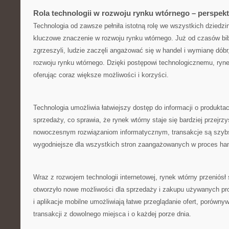
Rola technologii w rozwoju rynku wtórnego – perspek
Technologia od zawsze pełniła istotną rolę‌ we wszystkich dziedzi
kluczowe ⁤znaczenie w rozwoju rynku wtórnego. Już od czasów bibl
zgrzeszyli, ludzie zaczęli angażować‌ się w handel i wymianę dóbr
rozwoju rynku wtórnego. Dzięki ⁤postępowi‌ technologicznemu, ⁢rynek 
oferując coraz większe możliwości i korzyści.
Technologia umożliwia łatwiejszy dostęp do informacji o produkta
sprzedaży, co⁢ sprawia, że rynek wtórny staje się bardziej przejrzy
nowoczesnym rozwiązaniom informatycznym,⁢ transakcje są ⁣szybs
wygodniejsze dla wszystkich stron zaangażowanych ‍w⁣ proces ha
Wraz z rozwojem technologii internetowej, ⁣rynek wtórny przeniósł 
otworzyło ⁢nowe możliwości dla sprzedaży i ⁤zakupu używanych prod
i aplikacje mobilne umożliwiają łatwe przeglądanie ofert, porówn
transakcji z dowolnego miejsca i o każdej porze dnia.