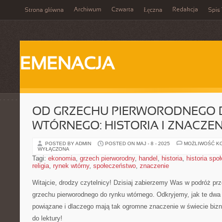
Archiwum
Czwarta
Redakcja
Strona główna
Łęczna
Spis 
EMENACJA
OD GRZECHU PIERWORODNEGO 
WTÓRNEGO: HISTORIA I ZNACZEN
POSTED BY ADMIN
POSTED ON MAJ - 8 - 2025
MOŻLIWOŚĆ K
WYŁĄCZONA
Tagi:
ekonomia
,
grzech pierworodny
,
handel
,
historia
,
historia spo
religia
,
rynek wtórny
,
społeczeństwo
,
znaczenie
Witajcie, drodzy czytelnicy! Dzisiaj zabierzemy Was w podróż prze
grzechu ‌pierworodnego do rynku wtórnego. Odkryjemy, jak te dwa p
powiązane i dlaczego mają ​tak ogromne ⁢znaczenie w świecie biz
do ‌lektury!