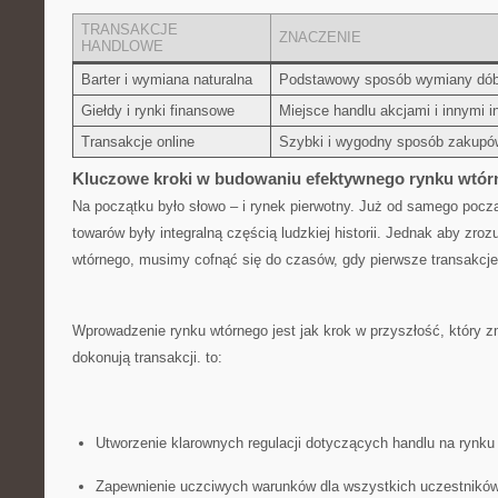
TRANSAKCJE⁤
ZNACZENIE
HANDLOWE
Barter ‍i ​wymiana​ naturalna
Podstawowy sposób wymiany dóbr
Giełdy i rynki finansowe
Miejsce handlu‍ akcjami i innymi 
Transakcje online
Szybki ⁣i ⁣wygodny sposób zakupów
Kluczowe kroki w budowaniu efektywnego‌ rynku wtó
Na początku było słowo‍ – ⁣i rynek pierwotny. Już od samego pocz
towarów były integralną częścią ludzkiej⁣ historii. Jednak aby ⁤zroz
wtórnego, musimy cofnąć się do czasów, gdy pierwsze transakcje
Wprowadzenie rynku wtórnego jest jak krok w ‌przyszłość, który zm
dokonują transakcji. to:
Utworzenie ‍klarownych regulacji dotyczących handlu na rynk
Zapewnienie​ uczciwych warunków dla wszystkich uczestników