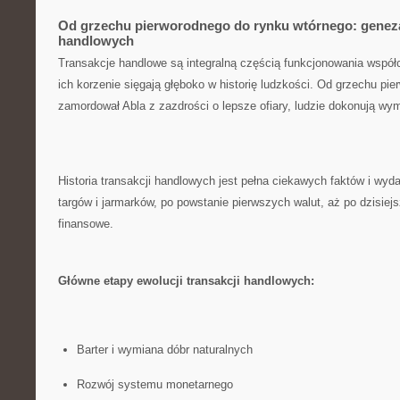
Od grzechu pierworodnego do rynku wtórnego: geneza 
handlowych
Transakcje ⁤handlowe są integralną częścią funkcjonowania współ
ich korzenie sięgają głęboko w​ historię ludzkości. Od‌ grzechu pi
zamordował Abla z ​zazdrości o lepsze ‍ofiary, ⁣ludzie dokonują‌ wy
Historia transakcji handlowych jest pełna ‍ciekawych faktów i wy
targów⁤ i jarmarków, po powstanie pierwszych walut, ​aż po dzisiejsz
finansowe.
Główne etapy ewolucji transakcji handlowych:
Barter i wymiana dóbr‍ naturalnych
Rozwój systemu monetarnego