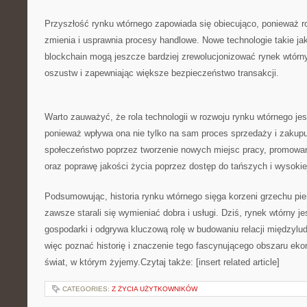
Przyszłość rynku wtórnego zapowiada ‍się obiecująco, ⁤ponieważ r
zmienia i usprawnia procesy ⁤handlowe. Nowe​ technologie takie ja
blockchain mogą ⁢jeszcze bardziej zrewolucjonizować rynek wtórn
oszustw i zapewniając większe bezpieczeństwo transakcji.
Warto zauważyć, że rola technologii w rozwoju rynku wtórnego ⁣jes
ponieważ wpływa ona⁣ nie tylko na sam proces sprzedaży i zakupu
społeczeństwo poprzez tworzenie ⁤nowych miejsc pracy, ⁣promowa
oraz poprawę jakości życia⁣ poprzez dostęp ⁢do tańszych i wysokiej
Podsumowując, historia⁤ rynku wtórnego sięga korzeni grzechu pie
zawsze starali się wymieniać⁢ dobra i usługi. Dziś, rynek wtórny je
gospodarki i odgrywa kluczową rolę w budowaniu relacji międzylud
więc poznać historię i znaczenie tego fascynującego obszaru ekon
świat, w którym żyjemy.Czytaj także: [insert related article]
CATEGORIES:
Z ŻYCIA UŻYTKOWNIKÓW