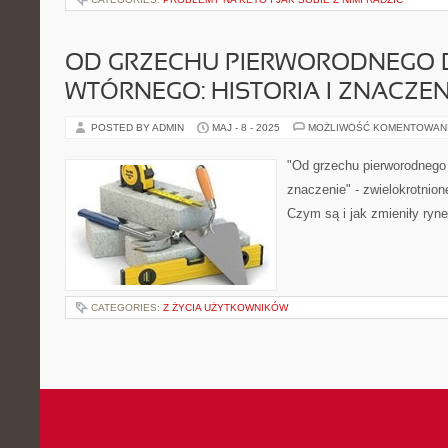
OD GRZECHU PIERWORODNEGO 
WTÓRNEGO: HISTORIA I ZNACZEN
POSTED BY ADMIN
MAJ - 8 - 2025
MOŻLIWOŚĆ KOMENTOWAN
"Od grzechu pierworodnego d
znaczenie" - zwielokrotnion
Czym są i jak zmieniły ryne
CATEGORIES:
Z ŻYCIA UŻYTKOWNIKÓW