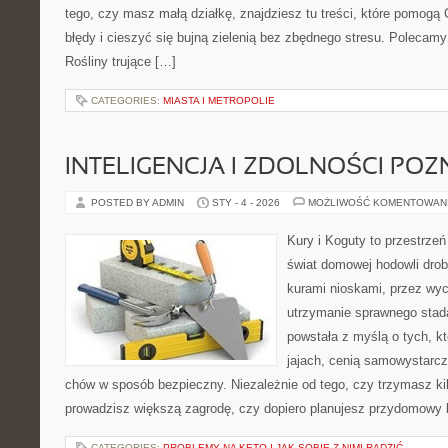
tego, czy masz małą działkę, znajdziesz tu treści, które pomogą 
błędy i cieszyć się bujną zielenią bez zbędnego stresu. Polecam
Rośliny trujące […]
CATEGORIES:
MIASTA I METROPOLIE
INTELIGENCJA I ZDOLNOŚCI PO
POSTED BY ADMIN
STY - 4 - 2026
MOŻLIWOŚĆ KOMENTOWAN
Kury i Koguty to przestrzeń
świat domowej hodowli drob
kurami nioskami, przez wyc
utrzymanie sprawnego stada
powstała z myślą o tych, k
jajach, cenią samowystarcz
chów w sposób bezpieczny. Niezależnie od tego, czy trzymasz ki
prowadzisz większą zagrodę, czy dopiero planujesz przydomowy k
CATEGORIES:
PROBLEMY NA KETO I JAK SOBIE Z NIMI RADZIĆ