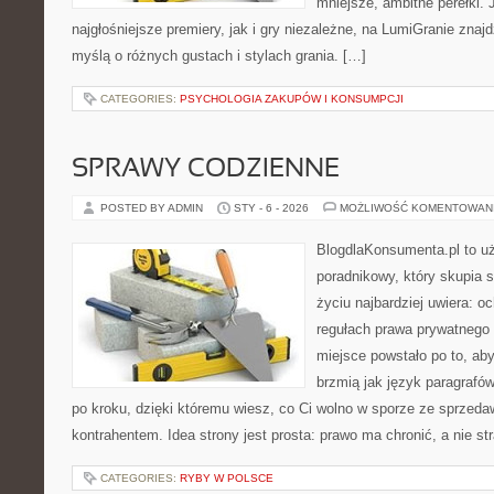
mniejsze, ambitne perełki. 
najgłośniejsze premiery, jak i gry niezależne, na LumiGranie znaj
myślą o różnych gustach i stylach grania. […]
CATEGORIES:
PSYCHOLOGIA ZAKUPÓW I KONSUMPCJI
SPRAWY CODZIENNE
POSTED BY ADMIN
STY - 6 - 2026
MOŻLIWOŚĆ KOMENTOWAN
BlogdlaKonsumenta.pl to u
poradnikowy, który skupia 
życiu najbardziej uwiera: o
regułach prawa prywatnego
miejsce powstało po to, aby
brzmią jak język paragrafów
po kroku, dzięki któremu wiesz, co Ci wolno w sporze ze sprzeda
kontrahentem. Idea strony jest prosta: prawo ma chronić, a nie st
CATEGORIES:
RYBY W POLSCE