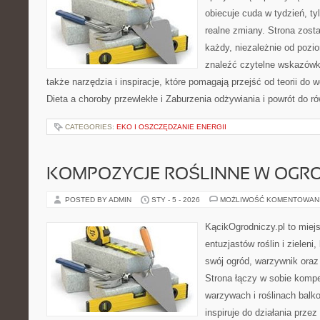
obiecuje cuda w tydzień, ty
realne zmiany. Strona zost
każdy, niezależnie od pozi
znaleźć czytelne wskazówk
także narzędzia i inspiracje, które pomagają przejść od teorii do
Dieta a choroby przewlekłe i Zaburzenia odżywiania i powrót do 
CATEGORIES:
EKO I OSZCZĘDZANIE ENERGII
KOMPOZYCJE ROŚLINNE W OGRO
POSTED BY ADMIN
STY - 5 - 2026
MOŻLIWOŚĆ KOMENTOWAN
KącikOgrodniczy.pl to miej
entuzjastów roślin i zieleni
swój ogród, warzywnik oraz
Strona łączy w sobie komp
warzywach i roślinach balk
inspiruje do działania przez