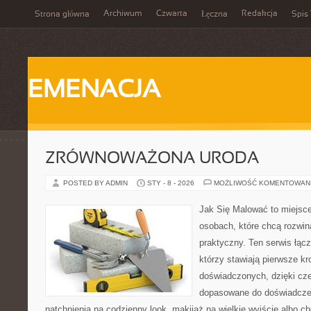
Archiwum
Czwarta
Redakcja
Strona główna
Łęczna
Spis 
EMENACJA
ZRÓWNOWAŻONA URODA
POSTED BY ADMIN
STY - 8 - 2026
MOŻLIWOŚĆ KOMENTOWAN
Jak Się Malować to miejsc
osobach, które chcą rozwi
praktyczny. Ten serwis łąc
którzy stawiają pierwsze kro
doświadczonych, dzięki cze
dopasowane do doświadczen
natchnienia na codzienny look, makijaż na wielkie wyjście albo ch