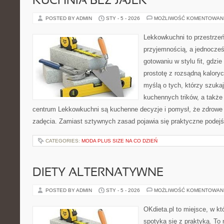
KUCHNIA BEZ JAJEK
POSTED BY ADMIN
STY - 5 - 2026
MOŻLIWOŚĆ KOMENTOWAN
Lekkowkuchni to przestrzeń
przyjemnością, a jednocześn
gotowaniu w stylu fit, gdzi
prostotę z rozsądną kalory
myślą o tych, którzy szukaj
kuchennych trików, a także 
centrum Lekkowkuchni są kuchenne decyzje i pomysł, że zdrowe
zadęcia. Zamiast sztywnych zasad pojawia się praktyczne podejś
CATEGORIES:
MODA PLUS SIZE NA CO DZIEŃ
DIETY ALTERNATYWNE
POSTED BY ADMIN
STY - 5 - 2026
MOŻLIWOŚĆ KOMENTOWAN
OKdieta.pl to miejsce, w k
spotyka się z praktyką. To n