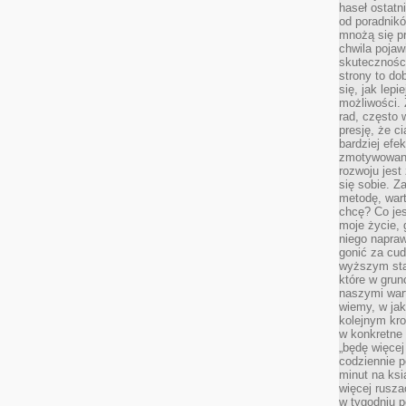
haseł ostatni
od poradnik
mnożą się pr
chwila pojaw
skuteczności
strony to do
się, jak lepi
możliwości. 
rad, często 
presję, że c
bardziej ef
zmotywowan
rozwoju jest
się sobie. Z
metodę, war
chcę? Co je
moje życie, 
niego napraw
gonić za cud
wyższym sta
które w grun
naszymi wart
wiemy, w ja
kolejnym kr
w konkretne 
„będę więcej
codziennie p
minut na ksi
więcej rusza
w tygodniu p