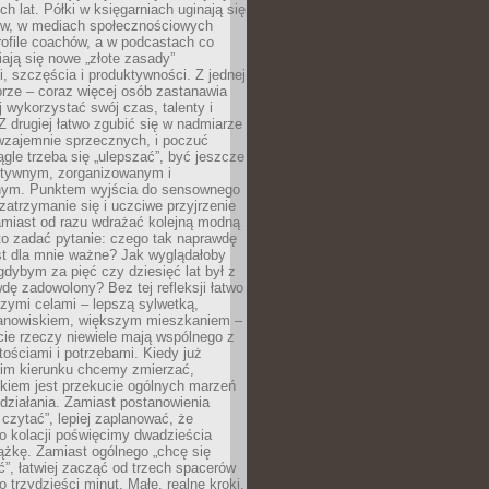
ch lat. Półki w księgarniach uginają się
ów, w mediach społecznościowych
ofile coachów, a w podcastach co
iają się nowe „złote zasady”
, szczęścia i produktywności. Z jednej
brze – coraz więcej osób zastanawia
ej wykorzystać swój czas, talenty i
Z drugiej łatwo zgubić się w nadmiarze
wzajemnie sprzecznych, i poczuć
iągle trzeba się „ulepszać”, być jeszcze
ektywnym, zorganizowanym i
ym. Punktem wyjścia do sensownego
 zatrzymanie się i uczciwe przyjrzenie
amiast od razu wdrażać kolejną modną
to zadać pytanie: czego tak naprawdę
st dla mnie ważne? Jak wyglądałoby
gdybym za pięć czy dziesięć lat był z
dę zadowolony? Bez tej refleksji łatwo
zymi celami – lepszą sylwetką,
nowiskiem, większym mieszkaniem –
cie rzeczy niewiele mają wspólnego z
ościami i potrzebami. Kiedy już
kim kierunku chcemy zmierzać,
okiem jest przekucie ogólnych marzeń
działania. Zamiast postanowienia
 czytać”, lepiej zaplanować, że
o kolacji poświęcimy dwadzieścia
ążkę. Zamiast ogólnego „chcę się
ć”, łatwiej zacząć od trzech spacerów
o trzydzieści minut. Małe, realne kroki,