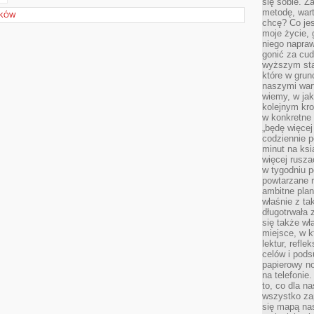
się sobie. Z
metodę, war
IKÓW
chcę? Co je
moje życie, 
niego napraw
gonić za cud
wyższym sta
które w grun
naszymi wart
wiemy, w ja
kolejnym kr
w konkretne 
„będę więcej
codziennie p
minut na ksi
więcej rusza
w tygodniu p
powtarzane r
ambitne plan
właśnie z ta
długotrwała 
się także w
miejsce, w k
lektur, refl
celów i pod
papierowy no
na telefonie
to, co dla n
wszystko za
się mapą nas