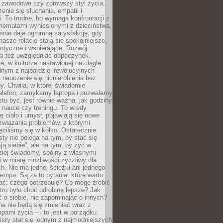
i zawodowe czy zdrowszy styl życia,
enie się słuchania, empatii i
. To trudne, bo wymaga konfrontacji z
hematami wyniesionymi z dzieciństwa,
śnie daje ogromną satysfakcję, gdy
nasze relacje stają się spokojniejsze,
entyczne i wspierające. Rozwój
si też uwzględniać odpoczynek.
e, w kulturze nastawionej na ciągłe
ednym z najbardziej rewolucyjnych
nauczenie się nicnierobienia bez
y. Chwila, w której świadomie
elefon, zamykamy laptopa i pozwalamy
stu być, jest równie ważna, jak godziny
 nauce czy treningu. To wtedy
ię ciało i umysł, pojawiają się nowe
związania problemów, z którymi
ęciliśmy się w kółko. Ostatecznie
sty nie polega na tym, by stać się
sją siebie”, ale na tym, by żyć w
ziej świadomy, spójny z własnymi
i w miarę możliwości życzliwy dla
ych. Nie ma jednej ścieżki ani jednego
empa. Są za to pytania, które warto
ać: czego potrzebuję? Co mogę zrobić
utro było choć odrobinę lepsze? Jak
o siebie, nie zapominając o innych?
a nie będą się zmieniać wraz z
apami życia – i to jest w porządku.
sty stał się jednym z najmodniejszych