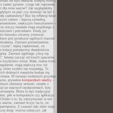
amiast od razu wdrażać kolejną modną
to zadać pytanie: czego tak naprawdę
st dla mnie ważne? Jak wyglądałoby
gdybym za pięć czy dziesięć lat był z
dę zadowolony? Bez tej refleksji łatwo
zymi celami – lepszą sylwetką,
nowiskiem, większym mieszkaniem –
cie rzeczy niewiele mają wspólnego z
ościami i potrzebami. Kiedy już
kim kierunku chcemy zmierzać,
okiem jest przekucie ogólnych marzeń
działania. Zamiast postanowienia
 czytać”, lepiej zaplanować, że
o kolacji poświęcimy dwadzieścia
ążkę. Zamiast ogólnego „chcę się
ć”, łatwiej zacząć od trzech spacerów
o trzydzieści minut. Małe, realne kroki,
egularnie, mają większą moc niż
y, które szybko się rozpadają. To
kich drobnych nawyków buduje się
zmiana. W rozwoju osobistym przydaje
łasne, prywatne
kompendium wiedzy
–
tórym zbieramy wnioski, notatki z
eksje po ważnych wydarzeniach, listy
sumowania. Może to być tradycyjny
tes, plik w komputerze czy aplikacja
. Chodzi o to, by zatrzymywać w nim
as ważne, zamiast liczyć na to, że
pamiętamy. Z czasem taki zbiór staje
zej drogi: można zobaczyć, jak