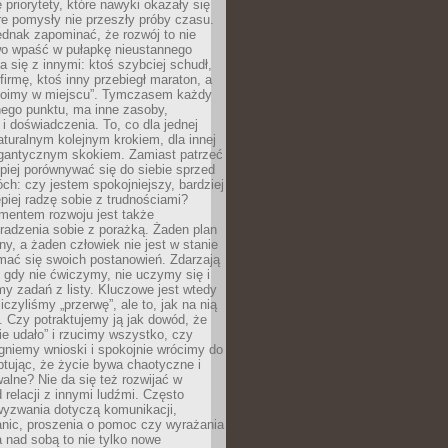
 priorytety, które nawyki okazały się
óre pomysły nie przeszły próby czasu.
dnak zapominać, że rozwój to nie
wo wpaść w pułapkę nieustannego
 się z innymi: ktoś szybciej schudł,
 firmę, ktoś inny przebiegł maraton, a
toimy w miejscu”. Tymczasem każdy
nnego punktu, ma inne zasoby,
 i doświadczenia. To, co dla jednej
aturalnym kolejnym krokiem, dla innej
gantycznym skokiem. Zamiast patrzeć
epiej porównywać się do siebie sprzed
ch: czy jestem spokojniejszy, bardziej
piej radzę sobie z trudnościami?
entem rozwoju jest także
radzenia sobie z porażką. Żaden plan
lny, a żaden człowiek nie jest w stanie
mać się swoich postanowień. Zdarzają
, gdy nie ćwiczymy, nie uczymy się i
emy zadań z listy. Kluczowe jest wtedy
liczyliśmy „przerwę”, ale to, jak na nią
 Czy potraktujemy ją jak dowód, że
ie udało” i rzucimy wszystko, czy
gniemy wnioski i spokojnie wrócimy do
ptując, że życie bywa chaotyczne i
alne? Nie da się też rozwijać w
 relacji z innymi ludźmi. Często
wyzwania dotyczą komunikacji,
anic, proszenia o pomoc czy wyrażania
a nad sobą to nie tylko nowe