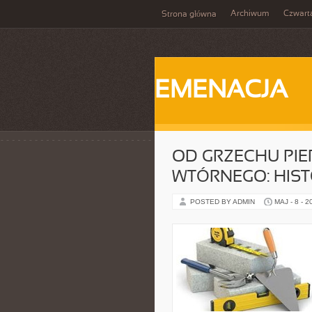
Archiwum
Czwart
Strona główna
EMENACJA
OD GRZECHU PI
WTÓRNEGO: HIST
POSTED BY ADMIN
MAJ - 8 - 2