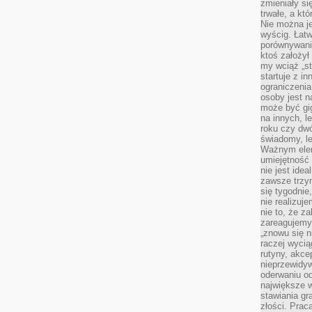
zmieniały się
trwałe, a kt
Nie można je
wyścig. Łat
porównywania
ktoś założył
my wciąż „s
startuje z i
ograniczenia
osoby jest n
może być gi
na innych, l
roku czy dwó
świadomy, le
Ważnym elem
umiejętność 
nie jest idea
zawsze trzy
się tygodnie
nie realizuj
nie to, że za
zareagujemy.
„znowu się n
raczej wycią
rutyny, akce
nieprzewidyw
oderwaniu od
największe 
stawiania gr
złości. Prac