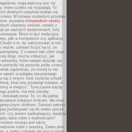
egularnie, mają większą moc niż
y, które szybko się rozpadają. To
kich drobnych nawyków buduje się
zmiana. W rozwoju osobistym przydaje
łasne, prywatne
kompendium wiedzy
–
tórym zbieramy wnioski, notatki z
eksje po ważnych wydarzeniach, listy
sumowania. Może to być tradycyjny
tes, plik w komputerze czy aplikacja
. Chodzi o to, by zatrzymywać w nim
as ważne, zamiast liczyć na to, że
pamiętamy. Z czasem taki zbiór staje
zej drogi: można zobaczyć, jak
 priorytety, które nawyki okazały się
óre pomysły nie przeszły próby czasu.
dnak zapominać, że rozwój to nie
wo wpaść w pułapkę nieustannego
 się z innymi: ktoś szybciej schudł,
 firmę, ktoś inny przebiegł maraton, a
toimy w miejscu”. Tymczasem każdy
nnego punktu, ma inne zasoby,
 i doświadczenia. To, co dla jednej
aturalnym kolejnym krokiem, dla innej
gantycznym skokiem. Zamiast patrzeć
epiej porównywać się do siebie sprzed
ch: czy jestem spokojniejszy, bardziej
piej radzę sobie z trudnościami?
entem rozwoju jest także
radzenia sobie z porażką. Żaden plan
lny, a żaden człowiek nie jest w stanie