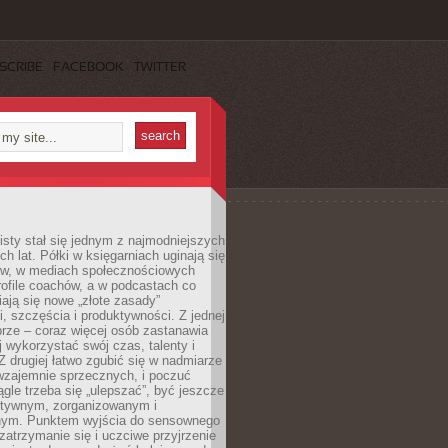
SCRIBE
FACEBOOK
TWITTER
sty stał się jednym z najmodniejszych
ch lat. Półki w księgarniach uginają się
ów, w mediach społecznościowych
ofile coachów, a w podcastach co
iają się nowe „złote zasady”
, szczęścia i produktywności. Z jednej
brze – coraz więcej osób zastanawia
ej wykorzystać swój czas, talenty i
Z drugiej łatwo zgubić się w nadmiarze
wzajemnie sprzecznych, i poczuć
iągle trzeba się „ulepszać”, być jeszcze
ektywnym, zorganizowanym i
ym. Punktem wyjścia do sensownego
 zatrzymanie się i uczciwe przyjrzenie