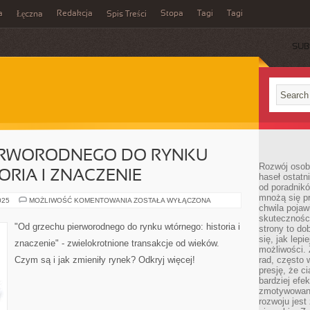
a
Redakcja
Stopa
Tagi
Tagi
Łęczna
Spis Treści
SUB
ERWORODNEGO DO RYNKU
Rozwój osobi
ORIA I ZNACZENIE
haseł ostatni
od poradnik
mnożą się pr
OD
025
MOŻLIWOŚĆ KOMENTOWANIA
ZOSTAŁA WYŁĄCZONA
chwila pojaw
GRZECHU
PIERWORODNEGO
skuteczności
DO
"Od grzechu pierworodnego do rynku wtórnego: historia i
strony to do
RYNKU
WTÓRNEGO:
się, jak lepi
znaczenie" - zwielokrotnione transakcje od wieków.
HISTORIA
możliwości. 
I
Czym są i jak zmieniły rynek? Odkryj więcej!
rad, często 
ZNACZENIE
presję, że c
bardziej ef
zmotywowan
rozwoju jest