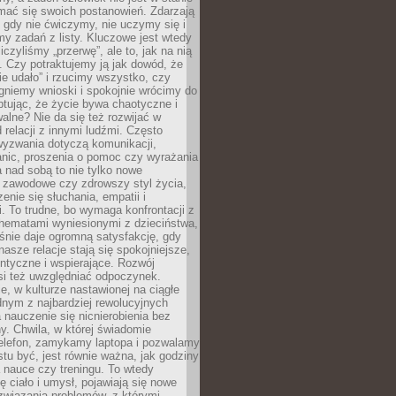
mać się swoich postanowień. Zdarzają
, gdy nie ćwiczymy, nie uczymy się i
emy zadań z listy. Kluczowe jest wtedy
liczyliśmy „przerwę”, ale to, jak na nią
 Czy potraktujemy ją jak dowód, że
ie udało” i rzucimy wszystko, czy
gniemy wnioski i spokojnie wrócimy do
ptując, że życie bywa chaotyczne i
alne? Nie da się też rozwijać w
 relacji z innymi ludźmi. Często
wyzwania dotyczą komunikacji,
anic, proszenia o pomoc czy wyrażania
a nad sobą to nie tylko nowe
i zawodowe czy zdrowszy styl życia,
enie się słuchania, empatii i
. To trudne, bo wymaga konfrontacji z
hematami wyniesionymi z dzieciństwa,
śnie daje ogromną satysfakcję, gdy
nasze relacje stają się spokojniejsze,
entyczne i wspierające. Rozwój
si też uwzględniać odpoczynek.
e, w kulturze nastawionej na ciągłe
ednym z najbardziej rewolucyjnych
nauczenie się nicnierobienia bez
y. Chwila, w której świadomie
elefon, zamykamy laptopa i pozwalamy
stu być, jest równie ważna, jak godziny
 nauce czy treningu. To wtedy
ię ciało i umysł, pojawiają się nowe
związania problemów, z którymi