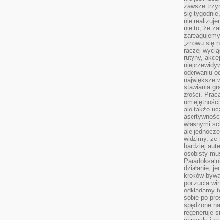
zawsze trzy
się tygodnie
nie realizuj
nie to, że za
zareagujemy.
„znowu się n
raczej wycią
rutyny, akce
nieprzewidyw
oderwaniu od
największe 
stawiania gr
złości. Prac
umiejętnośc
ale także ucz
asertywności
własnymi sc
ale jednocze
widzimy, że 
bardziej aut
osobisty mu
Paradoksalni
działanie, j
kroków bywa 
poczucia win
odkładamy t
sobie po pro
spędzone na
regeneruje s
pomysły i ro