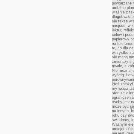
powtarzane r
ambitne plan
właśnie z ta
długotrwała 
się także w
miejsce, w k
lektur, refl
celów i pod
papierowy no
na telefonie
to, co dla n
wszystko za
się mapą nas
zmieniały się
trwałe, a kt
Nie można je
wyścig. Łat
porównywania
ktoś założył
my wciąż „s
startuje z i
ograniczenia
osoby jest n
może być gi
na innych, l
roku czy dwó
świadomy, le
Ważnym elem
umiejętność 
nie jest idea