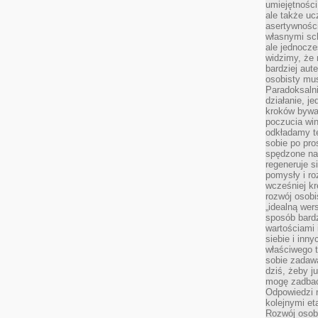
umiejętnośc
ale także ucz
asertywności
własnymi sc
ale jednocze
widzimy, że 
bardziej aut
osobisty mu
Paradoksalni
działanie, j
kroków bywa 
poczucia win
odkładamy t
sobie po pro
spędzone na
regeneruje s
pomysły i ro
wcześniej kr
rozwój osobi
„idealną wer
sposób bard
wartościami 
siebie i inn
właściwego t
sobie zadaw
dziś, żeby j
mogę zadbać 
Odpowiedzi n
kolejnymi et
Rozwój osobi