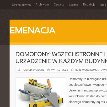
Archiwum
Czwarta
Redakcja
Strona główna
Łęczna
Spis 
EMENACJA
DOMOFONY: WSZECHSTRONNE I
URZĄDZENIE W KAŻDYM BUDYN
POSTED BY ADMIN
KWI - 13 - 2025
MOŻLIWOŚĆ KOMENTOWA
Domofony to niezbędne urz
bezpieczeństwo i wygodę 
Dzięki nim można sprawdza
kontrolować dostęp do pom
dlaczego domofony są tak 