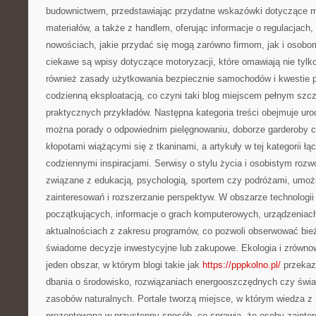
budownictwem, przedstawiając przydatne wskazówki dotyczące m
materiałów, a także z handlem, oferując informacje o regulacjach,
nowościach, jakie przydać się mogą zarówno firmom, jak i osobo
ciekawe są wpisy dotyczące motoryzacji, które omawiają nie tylko
również zasady użytkowania bezpiecznie samochodów i kwestie p
codzienną eksploatacją, co czyni taki blog miejscem pełnym szc
praktycznych przykładów. Następna kategoria treści obejmuje uro
można porady o odpowiednim pielęgnowaniu, doborze garderoby c
kłopotami wiążącymi się z tkaninami, a artykuły w tej kategorii ł
codziennymi inspiracjami. Serwisy o stylu życia i osobistym roz
związane z edukacją, psychologią, sportem czy podróżami, umożl
zainteresowań i rozszerzanie perspektyw. W obszarze technologii
początkujących, informacje o grach komputerowych, urządzeniach
aktualnościach z zakresu programów, co pozwoli obserwować bie
świadome decyzje inwestycyjne lub zakupowe. Ekologia i zrówno
jeden obszar, w którym blogi takie jak
https://pppkolno.pl/
przekaz
dbania o środowisko, rozwiązaniach energooszczędnych czy ś
zasobów naturalnych. Portale tworzą miejsce, w którym wiedza z
prezentowana w przystępny sposób, co sprawia, że osoby zaint