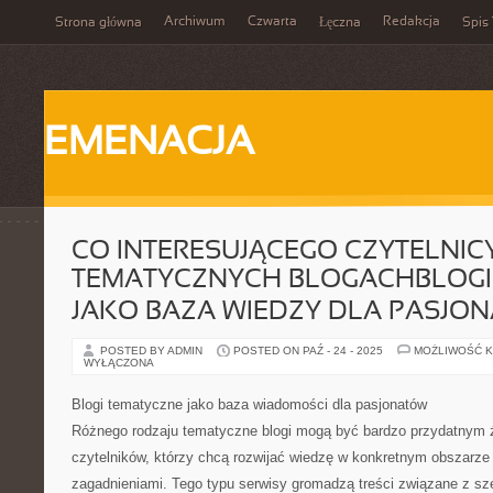
Archiwum
Czwarta
Redakcja
Strona główna
Łęczna
Spis 
EMENACJA
CO INTERESUJĄCEGO CZYTELNIC
TEMATYCZNYCH BLOGACHBLOGI
JAKO BAZA WIEDZY DLA PASJO
POSTED BY ADMIN
POSTED ON PAŹ - 24 - 2025
MOŻLIWOŚĆ 
WYŁĄCZONA
Blogi tematyczne jako baza wiadomości dla pasjonatów
Różnego rodzaju tematyczne blogi mogą być bardzo przydatnym ź
czytelników, którzy chcą rozwijać wiedzę w konkretnym obszarze i
zagadnieniami. Tego typu serwisy gromadzą treści związane z sz