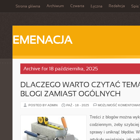
Archiwum
Czwarta
Redakcja
Strona główna
Łęczna
Spis 
EMENACJA
Archive for 18 października, 2025
DLACZEGO WARTO CZYTAĆ TEM
BLOGI ZAMIAST OGÓLNYCH
POSTED BY ADMIN
PAŹ - 18 - 2025
MOŻLIWOŚĆ KOMENTOWA
Treści z blogów można wyk
codziennym, żeby szybciej
sprawy i uniknąć błędów. 
artykuły wyjaśniają, jak na