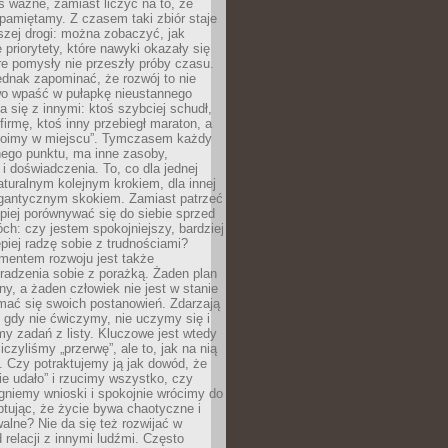
as ważne, zamiast liczyć na to, że
pamiętamy. Z czasem taki zbiór staje
zej drogi: można zobaczyć, jak
 priorytety, które nawyki okazały się
óre pomysły nie przeszły próby czasu.
dnak zapominać, że rozwój to nie
wo wpaść w pułapkę nieustannego
 się z innymi: ktoś szybciej schudł,
 firmę, ktoś inny przebiegł maraton, a
toimy w miejscu”. Tymczasem każdy
nnego punktu, ma inne zasoby,
 i doświadczenia. To, co dla jednej
aturalnym kolejnym krokiem, dla innej
gantycznym skokiem. Zamiast patrzeć
epiej porównywać się do siebie sprzed
ch: czy jestem spokojniejszy, bardziej
piej radzę sobie z trudnościami?
entem rozwoju jest także
radzenia sobie z porażką. Żaden plan
lny, a żaden człowiek nie jest w stanie
mać się swoich postanowień. Zdarzają
, gdy nie ćwiczymy, nie uczymy się i
emy zadań z listy. Kluczowe jest wtedy
liczyliśmy „przerwę”, ale to, jak na nią
 Czy potraktujemy ją jak dowód, że
ie udało” i rzucimy wszystko, czy
gniemy wnioski i spokojnie wrócimy do
ptując, że życie bywa chaotyczne i
alne? Nie da się też rozwijać w
 relacji z innymi ludźmi. Często