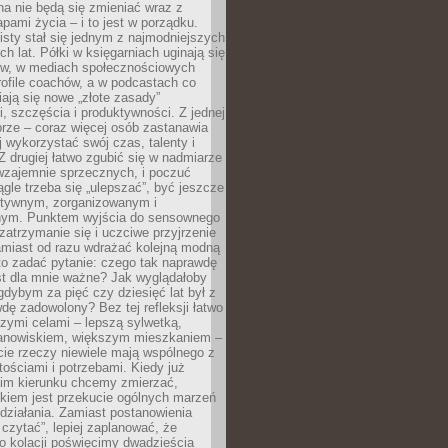
a nie będą się zmieniać wraz z
apami życia – i to jest w porządku.
sty stał się jednym z najmodniejszych
ch lat. Półki w księgarniach uginają się
ów, w mediach społecznościowych
ofile coachów, a w podcastach co
iają się nowe „złote zasady”
, szczęścia i produktywności. Z jednej
brze – coraz więcej osób zastanawia
ej wykorzystać swój czas, talenty i
Z drugiej łatwo zgubić się w nadmiarze
wzajemnie sprzecznych, i poczuć
iągle trzeba się „ulepszać”, być jeszcze
ektywnym, zorganizowanym i
ym. Punktem wyjścia do sensownego
 zatrzymanie się i uczciwe przyjrzenie
amiast od razu wdrażać kolejną modną
to zadać pytanie: czego tak naprawdę
st dla mnie ważne? Jak wyglądałoby
gdybym za pięć czy dziesięć lat był z
dę zadowolony? Bez tej refleksji łatwo
zymi celami – lepszą sylwetką,
nowiskiem, większym mieszkaniem –
cie rzeczy niewiele mają wspólnego z
ościami i potrzebami. Kiedy już
kim kierunku chcemy zmierzać,
okiem jest przekucie ogólnych marzeń
działania. Zamiast postanowienia
 czytać”, lepiej zaplanować, że
o kolacji poświęcimy dwadzieścia