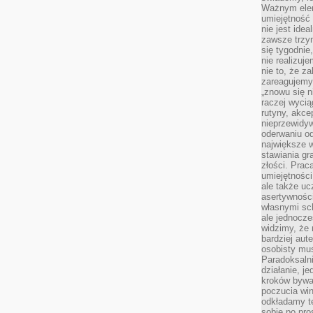
Ważnym elem
umiejętność 
nie jest idea
zawsze trzy
się tygodnie
nie realizuj
nie to, że za
zareagujemy.
„znowu się n
raczej wycią
rutyny, akce
nieprzewidyw
oderwaniu od
największe 
stawiania gr
złości. Prac
umiejętnośc
ale także ucz
asertywności
własnymi sc
ale jednocze
widzimy, że 
bardziej aut
osobisty mu
Paradoksalni
działanie, j
kroków bywa 
poczucia win
odkładamy t
sobie po pro