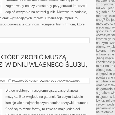
bardziej ef
zmotywowan
zagmatwany należy znieść aby przygotować imprezę i
rozwoju jest
dopiąć wszystko na ostatni guzik. Niełatwe to zadanie,
się sobie. Z
metodę, war
 oraz wymagających imprez. Organizacja imprez to
chcę? Co je
moje życie, 
e osób powierza te czynności kompetentnym firmom, które
niego napraw
gonić za cud
wyższym sta
które w grun
naszymi wart
wiemy, w ja
kolejnym kr
w konkretne 
KTÓRE ZROBIĆ MUSZĄ
„będę więcej
codziennie p
I W DNIU WŁASNEGO ŚLUBU,
minut na ksi
więcej rusza
w tygodniu p
powtarzane r
WŚRÓD
2025
MOŻLIWOŚĆ KOMENTOWANIA
ZOSTAŁA WYŁĄCZONA
ambitne plan
RZECZY,
właśnie z ta
KTÓRE
długotrwała 
ZROBIĆ
Dla co niektórych najogromniejszą pasję stanowi
MUSZĄ
się także w
PAŃSTWO
muzyka. Bez względu na gatunek Na całym świecie
miejsce, w k
MŁODZI
lektur, refl
W
istnieje wiele najróżniejszych odmian rozrywki i humoru.
DNIU
celów i pod
WŁASNEGO
papierowy no
Choć są to różne formy, to zawsze mają jeden cel.
ŚLUBU,
JEST
na telefonie
WIELE