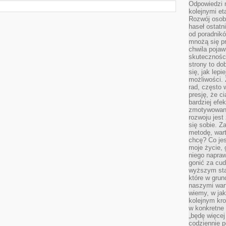
Odpowiedzi n
kolejnymi et
Rozwój osobi
haseł ostatni
od poradnik
mnożą się pr
chwila pojaw
skuteczności
strony to do
się, jak lepi
możliwości. 
rad, często 
presję, że c
bardziej ef
zmotywowan
rozwoju jest
się sobie. Z
metodę, war
chcę? Co je
moje życie, 
niego napraw
gonić za cud
wyższym sta
które w grun
naszymi wart
wiemy, w ja
kolejnym kr
w konkretne 
„będę więcej
codziennie p