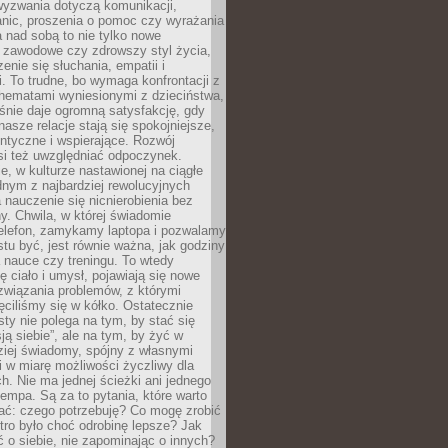
wyzwania dotyczą komunikacji,
anic, proszenia o pomoc czy wyrażania
a nad sobą to nie tylko nowe
i zawodowe czy zdrowszy styl życia,
enie się słuchania, empatii i
. To trudne, bo wymaga konfrontacji z
hematami wyniesionymi z dzieciństwa,
śnie daje ogromną satysfakcję, gdy
nasze relacje stają się spokojniejsze,
entyczne i wspierające. Rozwój
si też uwzględniać odpoczynek.
e, w kulturze nastawionej na ciągłe
ednym z najbardziej rewolucyjnych
nauczenie się nicnierobienia bez
y. Chwila, w której świadomie
elefon, zamykamy laptopa i pozwalamy
stu być, jest równie ważna, jak godziny
 nauce czy treningu. To wtedy
ię ciało i umysł, pojawiają się nowe
związania problemów, z którymi
ęciliśmy się w kółko. Ostatecznie
sty nie polega na tym, by stać się
sją siebie”, ale na tym, by żyć w
ziej świadomy, spójny z własnymi
i w miarę możliwości życzliwy dla
ych. Nie ma jednej ścieżki ani jednego
empa. Są za to pytania, które warto
ać: czego potrzebuję? Co mogę zrobić
utro było choć odrobinę lepsze? Jak
o siebie, nie zapominając o innych?