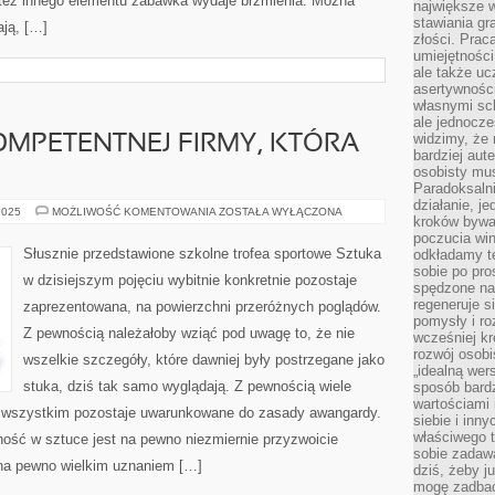
b też innego elementu zabawka wydaje brzmienia. Można
największe 
stawiania gr
ają, […]
złości. Prac
umiejętnośc
ale także ucz
asertywności
własnymi sc
ale jednocze
widzimy, że 
MPETENTNEJ FIRMY, KTÓRA
bardziej aut
osobisty mu
Paradoksalni
działanie, j
WYPATRUJESZ
2025
MOŻLIWOŚĆ KOMENTOWANIA
ZOSTAŁA WYŁĄCZONA
kroków bywa 
KOMPETENTNEJ
FIRMY,
poczucia win
KTÓRA
Słusznie przedstawione szkolne trofea sportowe Sztuka
odkładamy t
ABSORBUJE
sobie po pro
w dzisiejszym pojęciu wybitnie konkretnie pozostaje
spędzone na
regeneruje s
zaprezentowana, na powierzchni przeróżnych poglądów.
pomysły i ro
Z pewnością należałoby wziąć pod uwagę to, że nie
wcześniej kr
rozwój osobi
wszelkie szczegóły, które dawniej były postrzegane jako
„idealną wer
stuka, dziś tak samo wyglądają. Z pewnością wiele
sposób bard
wartościami 
e wszystkim pozostaje uwarunkowane do zasady awangardy.
siebie i inn
właściwego t
nność w sztuce jest na pewno niezmiernie przyzwoicie
sobie zadaw
na pewno wielkim uznaniem […]
dziś, żeby j
mogę zadbać 