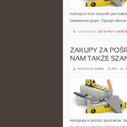
kultowych form rozrywki jest kaba
kabaretowa grupa. Opisuje własne 
CATEGORIES:
DIETA PRZY CHORO
ZAKUPY ZA POŚ
NAM TAKŻE SZA
POSTED BY ADMIN
PAŹ - 14 - 
następują w postaci pluszaków, har