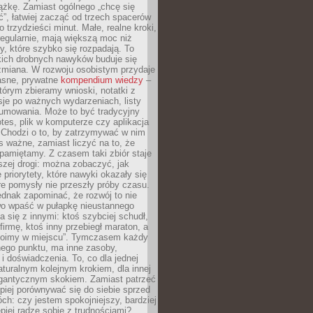
ążkę. Zamiast ogólnego „chcę się
ć”, łatwiej zacząć od trzech spacerów
o trzydzieści minut. Małe, realne kroki,
egularnie, mają większą moc niż
y, które szybko się rozpadają. To
kich drobnych nawyków buduje się
zmiana. W rozwoju osobistym przydaje
łasne, prywatne
kompendium wiedzy
–
tórym zbieramy wnioski, notatki z
eksje po ważnych wydarzeniach, listy
sumowania. Może to być tradycyjny
tes, plik w komputerze czy aplikacja
. Chodzi o to, by zatrzymywać w nim
as ważne, zamiast liczyć na to, że
pamiętamy. Z czasem taki zbiór staje
zej drogi: można zobaczyć, jak
 priorytety, które nawyki okazały się
óre pomysły nie przeszły próby czasu.
dnak zapominać, że rozwój to nie
wo wpaść w pułapkę nieustannego
 się z innymi: ktoś szybciej schudł,
 firmę, ktoś inny przebiegł maraton, a
toimy w miejscu”. Tymczasem każdy
nnego punktu, ma inne zasoby,
 i doświadczenia. To, co dla jednej
aturalnym kolejnym krokiem, dla innej
gantycznym skokiem. Zamiast patrzeć
epiej porównywać się do siebie sprzed
ch: czy jestem spokojniejszy, bardziej
piej radzę sobie z trudnościami?