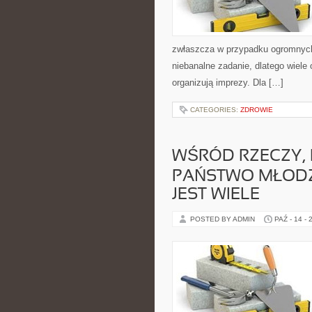
zwłaszcza w przypadku ogromnych
niebanalne zadanie, dlatego wiel
organizują imprezy. Dla […]
CATEGORIES:
ZDROWIE
WŚRÓD RZECZY, 
PAŃSTWO MŁODZ
JEST WIELE
POSTED BY ADMIN
PAŹ - 14 - 