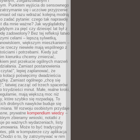
ektywnym, zorganizowanym i
ym. Punktem wyjścia do sensownego
 zatrzymanie się i uczciwe przyjrzenie
amiast od razu wdrażać kolejną modną
to zadać pytanie: czego tak naprawdę
st dla mnie ważne? Jak wyglądałoby
gdybym za pięć czy dziesięć lat był z
dę zadowolony? Bez tej refleksji łatwo
zymi celami – lepszą sylwetką,
nowiskiem, większym mieszkaniem –
cie rzeczy niewiele mają wspólnego z
ościami i potrzebami. Kiedy już
kim kierunku chcemy zmierzać,
okiem jest przekucie ogólnych marzeń
działania. Zamiast postanowienia
 czytać”, lepiej zaplanować, że
o kolacji poświęcimy dwadzieścia
ążkę. Zamiast ogólnego „chcę się
ć”, łatwiej zacząć od trzech spacerów
o trzydzieści minut. Małe, realne kroki,
egularnie, mają większą moc niż
y, które szybko się rozpadają. To
kich drobnych nawyków buduje się
zmiana. W rozwoju osobistym przydaje
łasne, prywatne
kompendium wiedzy
–
tórym zbieramy wnioski, notatki z
eksje po ważnych wydarzeniach, listy
sumowania. Może to być tradycyjny
tes, plik w komputerze czy aplikacja
. Chodzi o to, by zatrzymywać w nim