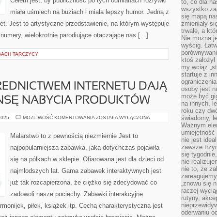
Celem jest, by publiczność po tych odmianach rozrywki
to, co dla n
wszystko za
miała uśmiech na buziach i miała lepszy humor. Jedną z
się mapą nas
ret. Jest to artystyczne przedstawienie, na którym występuje
zmieniały się
trwałe, a kt
numery, wielokrotnie parodiujące otaczające nas […]
Nie można je
wyścig. Łat
porównywania
BACH TARCZYCY
ktoś założył
my wciąż „s
startuje z i
ograniczenia
REDNICTWEM INTERNETU DAJĄ
osoby jest n
może być gi
NSĘ NABYCIA PRODUKTÓW
na innych, l
roku czy dwó
ZAKUPY
świadomy, le
2025
MOŻLIWOŚĆ KOMENTOWANIA
ZOSTAŁA WYŁĄCZONA
ZA
Ważnym elem
POŚREDNICTWEM
umiejętność 
INTERNETU
Malarstwo to z pewnością niezmiernie Jest to
DAJĄ
nie jest idea
NAM
zawsze trzy
najpopularniejsza zabawka, jaka dotychczas pojawiła
TAKŻE
się tygodnie
SZANSĘ
się na półkach w sklepie. Ofiarowana jest dla dzieci od
NABYCIA
nie realizuj
PRODUKTÓW
nie to, że za
najmłodszych lat. Gama zabawek interaktywnych jest
zareagujemy.
już tak rozcapierzona, że ciężko się zdecydować co
„znowu się n
raczej wycią
zadowoli nasze pociechy. Zabawki interakcyjne
rutyny, akce
nieprzewidyw
monijek, piłek, książek itp. Cechą charakterystyczną jest
oderwaniu od