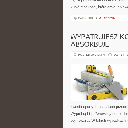
to, że po pociśnięciu klawisza lu
kupić maskotki, które grają, śpiew
CATEGORIES:
MEDYCYNA
WYPATRUJESZ KO
ABSORBUJE
POSTED BY ADMIN
PAŹ - 14 - 
kwestii opartych na sztuce przed
Wypróbuj http://www.sny.net.pl. I
pojmowana. W takich wypadkach 