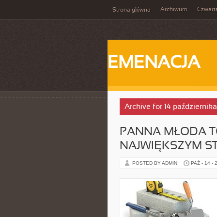
Archiwum
Czwart
Strona główna
EMENACJA
Archive for 14 październik
PANNA MŁODA T
NAJWIĘKSZYM S
POSTED BY ADMIN
PAŹ - 14 - 