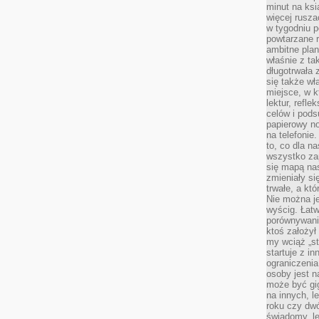
minut na ksi
więcej rusza
w tygodniu p
powtarzane r
ambitne plan
właśnie z ta
długotrwała 
się także w
miejsce, w k
lektur, refl
celów i pod
papierowy no
na telefonie
to, co dla n
wszystko za
się mapą nas
zmieniały się
trwałe, a kt
Nie można je
wyścig. Łat
porównywania
ktoś założył
my wciąż „s
startuje z i
ograniczenia
osoby jest n
może być gi
na innych, l
roku czy dwó
świadomy, le