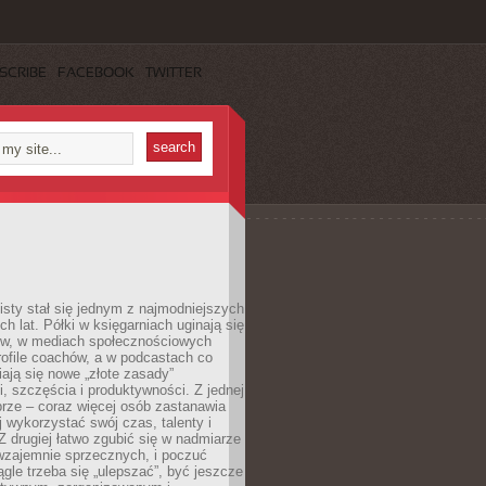
SCRIBE
FACEBOOK
TWITTER
sty stał się jednym z najmodniejszych
ch lat. Półki w księgarniach uginają się
ów, w mediach społecznościowych
ofile coachów, a w podcastach co
iają się nowe „złote zasady”
, szczęścia i produktywności. Z jednej
brze – coraz więcej osób zastanawia
ej wykorzystać swój czas, talenty i
Z drugiej łatwo zgubić się w nadmiarze
wzajemnie sprzecznych, i poczuć
iągle trzeba się „ulepszać”, być jeszcze