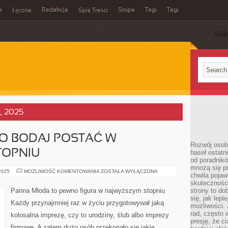
a
Redakcja
Stopa
Tagi
Tagi
Łęczna
Spis Treści
SUB
a, 2025
O BODAJ POSTAĆ W
Rozwój osobi
TOPNIU
haseł ostatni
od poradnik
mnożą się pr
PANNA
2025
MOŻLIWOŚĆ KOMENTOWANIA
ZOSTAŁA WYŁĄCZONA
chwila pojaw
MŁODA
TO
skuteczności
BODAJ
Panna Młoda to pewno figura w najwyższym stopniu
strony to do
POSTAĆ
się, jak lepi
W
Każdy przynajmniej raz w życiu przygotowywał jaką
NAJWIĘKSZYM
możliwości. 
STOPNIU
rad, często 
kolosalna imprezę, czy to urodziny, ślub albo imprezy
presję, że c
firmowe. A zatem dużo osób przekonało się jakie