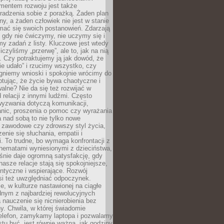
entem rozwoju jest także
radzenia sobie z porażką. Żaden plan
lny, a żaden człowiek nie jest w stanie
mać się swoich postanowień. Zdarzają
, gdy nie ćwiczymy, nie uczymy się i
emy zadań z listy. Kluczowe jest wtedy
liczyliśmy „przerwę”, ale to, jak na nią
 Czy potraktujemy ją jak dowód, że
ie udało” i rzucimy wszystko, czy
gniemy wnioski i spokojnie wrócimy do
ptując, że życie bywa chaotyczne i
alne? Nie da się też rozwijać w
 relacji z innymi ludźmi. Często
wyzwania dotyczą komunikacji,
anic, proszenia o pomoc czy wyrażania
a nad sobą to nie tylko nowe
i zawodowe czy zdrowszy styl życia,
enie się słuchania, empatii i
. To trudne, bo wymaga konfrontacji z
hematami wyniesionymi z dzieciństwa,
śnie daje ogromną satysfakcję, gdy
nasze relacje stają się spokojniejsze,
entyczne i wspierające. Rozwój
si też uwzględniać odpoczynek.
e, w kulturze nastawionej na ciągłe
ednym z najbardziej rewolucyjnych
nauczenie się nicnierobienia bez
y. Chwila, w której świadomie
elefon, zamykamy laptopa i pozwalamy
stu być, jest równie ważna, jak godziny