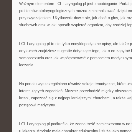
Ważnym elementem LCL-Laryngolog.pl jest zapobieganie. Portal p
problemów otolaryngologicznych można zminimalizować dzięki c
przyzwyczajeniom. Użytkownik dowie się, jak dbać o głos, jak ro
słuchawek oraz w jaki sposób wspierać organizm, aby rzadziej łap
LCL-Laryngolog.pl to nie tylko encyklopedyczne opisy, ale także
artykułach znajdziesz sugestie dotyczące tego, jak o co zapytać
samopoczucia oraz jak współpracować z personelem medycznym, 
leczenia.
Na portalu wyszczególniono również sekcje tematyczne, które ułat
interesujących zagadnień. Możesz przechodzić między obszarami
krtani, zapoznać się z najpopularniejszymi chorobami, a także we
postępowi medycyny.
LCL-Laryngolog.pl podkreśla, że żadna treść zamieszczona w na s
u lekarza. Artykuły mają charakter edukacyjny i służą jako pomo