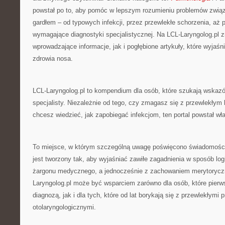
powstał po to, aby pomóc w lepszym rozumieniu problemów zwią
gardłem – od typowych infekcji, przez przewlekłe schorzenia, aż
wymagające diagnostyki specjalistycznej. Na LCL-Laryngolog.pl 
wprowadzające informacje, jak i pogłębione artykuły, które wyjaśn
zdrowia nosa.
LCL-Laryngolog.pl to kompendium dla osób, które szukają wskaz
specjalisty. Niezależnie od tego, czy zmagasz się z przewlekłym
chcesz wiedzieć, jak zapobiegać infekcjom, ten portal powstał wła
To miejsce, w którym szczególną uwagę poświęcono świadomości
jest tworzony tak, aby wyjaśniać zawiłe zagadnienia w sposób lo
żargonu medycznego, a jednocześnie z zachowaniem merytoryczn
Laryngolog.pl może być wsparciem zarówno dla osób, które pierws
diagnozą, jak i dla tych, które od lat borykają się z przewlekłymi
otolaryngologicznymi.