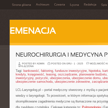
Archiwum
Czwarta
Redakcja
Strona główna
Łęczna
Spis 
EMENACJA
NEUROCHIRURGIA I MEDYCYNA 
POSTED BY ADMIN
POSTED ON GRU - 1 - 2025
MOŻLIWOŚĆ 
WYŁĄCZONA
Tagi:
bankowość
,
faktoring
,
fundusze inwestycyjne
,
hipoteka
,
kar
kredyty
,
księgowość
,
leasing
,
oszczędzanie
,
planowanie budżetu
inwestycyjny
,
pożyczki
,
ubezpieczenia
,
ubezpieczenie domu
,
ube
ubezpieczenie samochodu
,
ubezpieczenie zdrowotne
,
zarządzani
LCL-Laryngolog.pl – portal medyczny stworzony z myślą o pacjent
wiedzy o laryngologii. To przestrzeń, w którym informacja spotyk
skomplikowane zagadnienia medyczne są tłumaczone na przystę
dla zwykłego czytelnika. Ciekawe kategorie to:
Pulmonologia
i Far