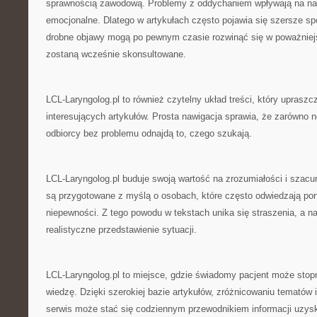
sprawnością zawodową. Problemy z oddychaniem wpływają na n
emocjonalne. Dlatego w artykułach często pojawia się szersze spo
drobne objawy mogą po pewnym czasie rozwinąć się w poważniejsz
zostaną wcześnie skonsultowane.
LCL-Laryngolog.pl to również czytelny układ treści, który upraszc
interesujących artykułów. Prosta nawigacja sprawia, że zarówno no
odbiorcy bez problemu odnajdą to, czego szukają.
LCL-Laryngolog.pl buduje swoją wartość na zrozumiałości i szacu
są przygotowane z myślą o osobach, które często odwiedzają po
niepewności. Z tego powodu w tekstach unika się straszenia, a na
realistyczne przedstawienie sytuacji.
LCL-Laryngolog.pl to miejsce, gdzie świadomy pacjent może sto
wiedzę. Dzięki szerokiej bazie artykułów, zróżnicowaniu tematów
serwis może stać się codziennym przewodnikiem informacji uzys