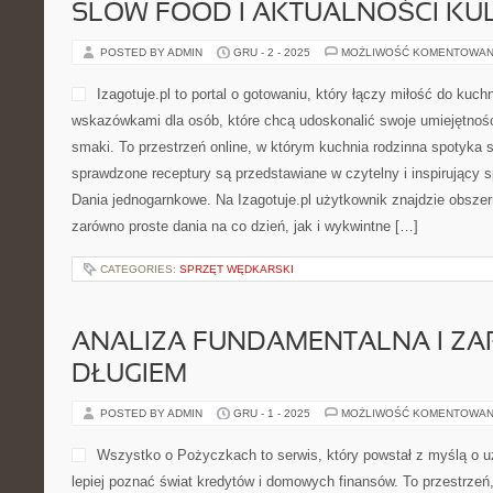
SLOW FOOD I AKTUALNOŚCI KU
POSTED BY ADMIN
GRU - 2 - 2025
MOŻLIWOŚĆ KOMENTOWAN
Izagotuje.pl to portal o gotowaniu, który łączy miłość do kuch
wskazówkami dla osób, które chcą udoskonalić swoje umiejętnośc
smaki. To przestrzeń online, w którym kuchnia rodzinna spotyka 
sprawdzone receptury są przedstawiane w czytelny i inspirujący s
Dania jednogarnkowe. Na Izagotuje.pl użytkownik znajdzie obszer
zarówno proste dania na co dzień, jak i wykwintne […]
CATEGORIES:
SPRZĘT WĘDKARSKI
ANALIZA FUNDAMENTALNA I ZA
DŁUGIEM
POSTED BY ADMIN
GRU - 1 - 2025
MOŻLIWOŚĆ KOMENTOWAN
Wszystko o Pożyczkach to serwis, który powstał z myślą o u
lepiej poznać świat kredytów i domowych finansów. To przestrzeń