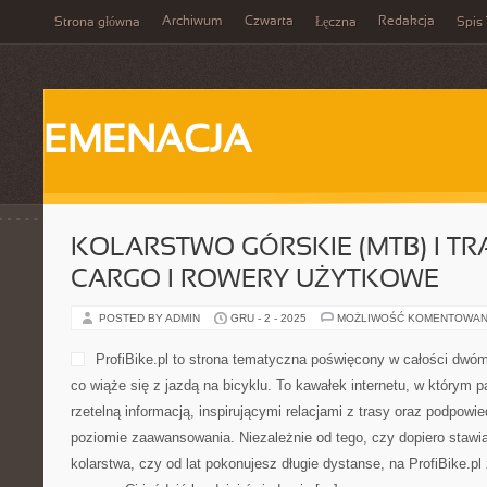
Archiwum
Czwarta
Redakcja
Strona główna
Łęczna
Spis 
EMENACJA
KOLARSTWO GÓRSKIE (MTB) I T
CARGO I ROWERY UŻYTKOWE
POSTED BY ADMIN
GRU - 2 - 2025
MOŻLIWOŚĆ KOMENTOWAN
ProfiBike.pl to strona tematyczna poświęcony w całości dwó
co wiąże się z jazdą na bicyklu. To kawałek internetu, w którym p
rzetelną informacją, inspirującymi relacjami z trasy oraz podpow
poziomie zaawansowania. Niezależnie od tego, czy dopiero stawia
kolarstwa, czy od lat pokonujesz długie dystanse, na ProfiBike.pl 