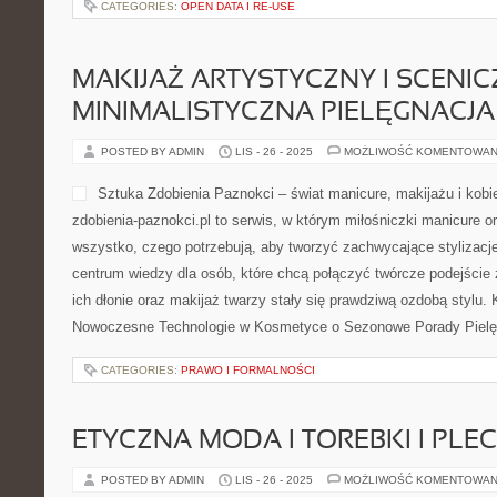
CATEGORIES:
OPEN DATA I RE-USE
MAKIJAŻ ARTYSTYCZNY I SCENIC
MINIMALISTYCZNA PIELĘGNACJA
POSTED BY ADMIN
LIS - 26 - 2025
MOŻLIWOŚĆ KOMENTOWAN
Sztuka Zdobienia Paznokci – świat manicure, makijażu i kob
zdobienia-paznokci.pl to serwis, w którym miłośniczki manicure o
wszystko, czego potrzebują, aby tworzyć zachwycające stylizacje 
centrum wiedzy dla osób, które chcą połączyć twórcze podejście 
ich dłonie oraz makijaż twarzy stały się prawdziwą ozdobą stylu. 
Nowoczesne Technologie w Kosmetyce o Sezonowe Porady Pielęg
CATEGORIES:
PRAWO I FORMALNOŚCI
ETYCZNA MODA I TOREBKI I PLE
POSTED BY ADMIN
LIS - 26 - 2025
MOŻLIWOŚĆ KOMENTOWAN