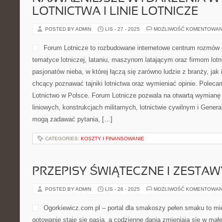
LOTNICTWA I LINIE LOTNICZE
POSTED BY ADMIN
LIS - 27 - 2025
MOŻLIWOŚĆ KOMENTOWAN
Forum Lotnicze to rozbudowane internetowe centrum rozmów 
tematyce lotniczej, lataniu, maszynom latającym oraz firmom lot
pasjonatów nieba, w której łączą się zarówno ludzie z branży, jak
chcący poznawać tajniki lotnictwa oraz wymieniać opinie. Poleca
Lotnictwo w Polsce. Forum Lotnicze pozwala na otwartą wymianę 
liniowych, konstrukcjach militarnych, lotnictwie cywilnym i Gener
mogą zadawać pytania, […]
CATEGORIES:
KOSZTY I FINANSOWANIE
PRZEPISY ŚWIĄTECZNE I ZESTA
POSTED BY ADMIN
LIS - 26 - 2025
MOŻLIWOŚĆ KOMENTOWAN
Ogorkiewicz.com.pl – portal dla smakoszy pełen smaku to mie
gotowanie staje się pasją, a codzienne dania zmieniają się w małe