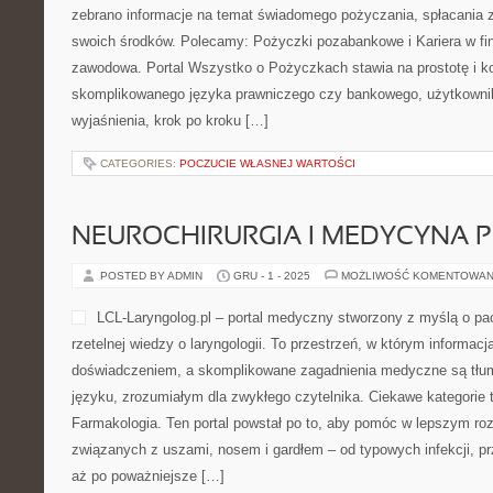
zebrano informacje na temat świadomego pożyczania, spłacania 
swoich środków. Polecamy: Pożyczki pozabankowe i Kariera w fi
zawodowa. Portal Wszystko o Pożyczkach stawia na prostotę i k
skomplikowanego języka prawniczego czy bankowego, użytkownik
wyjaśnienia, krok po kroku […]
CATEGORIES:
POCZUCIE WŁASNEJ WARTOŚCI
NEUROCHIRURGIA I MEDYCYNA 
POSTED BY ADMIN
GRU - 1 - 2025
MOŻLIWOŚĆ KOMENTOWAN
LCL-Laryngolog.pl – portal medyczny stworzony z myślą o pac
rzetelnej wiedzy o laryngologii. To przestrzeń, w którym informacj
doświadczeniem, a skomplikowane zagadnienia medyczne są tł
języku, zrozumiałym dla zwykłego czytelnika. Ciekawe kategorie t
Farmakologia. Ten portal powstał po to, aby pomóc w lepszym r
związanych z uszami, nosem i gardłem – od typowych infekcji, pr
aż po poważniejsze […]