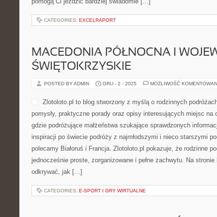
pomogą Ci jeździć bardziej świadomie […]
CATEGORIES:
EXCELRAPORT
MACEDONIA PÓŁNOCNA I WOJ
ŚWIĘTOKRZYSKIE
POSTED BY ADMIN
GRU - 2 - 2025
MOŻLIWOŚĆ KOMENTOWAN
Zlotoloto.pl to blog stworzony z myślą o rodzinnych podróżach
pomysły, praktyczne porady oraz opisy interesujących miejsc na 
gdzie podróżujące małżeństwa szukające sprawdzonych informacji
inspiracji po świecie podróży z najmłodszymi i nieco starszymi p
polecamy Białoruś i Francja. Zlotoloto.pl pokazuje, że rodzinne 
jednocześnie proste, zorganizowane i pełne zachwytu. Na stronie
odkrywać, jak […]
CATEGORIES:
E-SPORT I GRY WIRTUALNE