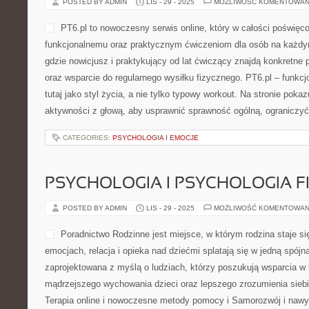
POSTED BY ADMIN
LIS - 29 - 2025
MOŻLIWOŚĆ KOMENTOWAN
PT6.pl to nowoczesny serwis online, który w całości poświęco
funkcjonalnemu oraz praktycznym ćwiczeniom dla osób na każdym
gdzie nowicjusz i praktykujący od lat ćwiczący znajdą konkretne 
oraz wsparcie do regularnego wysiłku fizycznego. PT6.pl – funkcj
tutaj jako styl życia, a nie tylko typowy workout. Na stronie poka
aktywności z głową, aby usprawnić sprawność ogólną, ograniczyć
CATEGORIES:
PSYCHOLOGIA I EMOCJE
PSYCHOLOGIA I PSYCHOLOGIA 
POSTED BY ADMIN
LIS - 29 - 2025
MOŻLIWOŚĆ KOMENTOWAN
Poradnictwo Rodzinne jest miejsce, w którym rodzina staje si
emocjach, relacja i opieka nad dziećmi splatają się w jedną spójn
zaprojektowana z myślą o ludziach, którzy poszukują wsparcia w 
mądrzejszego wychowania dzieci oraz lepszego zrozumienia siebi
Terapia online i nowoczesne metody pomocy i Samorozwój i nawyk