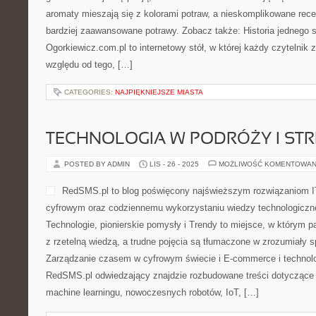
aromaty mieszają się z kolorami potraw, a nieskomplikowane rec
bardziej zaawansowane potrawy. Zobacz także: Historia jednego s
Ogorkiewicz.com.pl to internetowy stół, w której każdy czytelnik z
względu od tego, […]
CATEGORIES:
NAJPIĘKNIEJSZE MIASTA
TECHNOLOGIA W PODRÓŻY I STR
POSTED BY ADMIN
LIS - 26 - 2025
MOŻLIWOŚĆ KOMENTOWAN
RedSMS.pl to blog poświęcony najświeższym rozwiązaniom I
cyfrowym oraz codziennemu wykorzystaniu wiedzy technologicz
Technologie, pionierskie pomysły i Trendy to miejsce, w którym pa
z rzetelną wiedzą, a trudne pojęcia są tłumaczone w zrozumiały 
Zarządzanie czasem w cyfrowym świecie i E-commerce i technol
RedSMS.pl odwiedzający znajdzie rozbudowane treści dotyczące sz
machine learningu, nowoczesnych robotów, IoT, […]