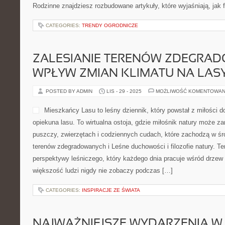
Rodzinne znajdziesz rozbudowane artykuły, które wyjaśniają, jak 
CATEGORIES:
TRENDY OGRODNICZE
ZALESIANIE TERENÓW ZDEGRAD
WPŁYW ZMIAN KLIMATU NA LAS
POSTED BY ADMIN
LIS - 29 - 2025
MOŻLIWOŚĆ KOMENTOWAN
Mieszkańcy Lasu to leśny dziennik, który powstał z miłości do
opiekuna lasu. To wirtualna ostoja, gdzie miłośnik natury może z
puszczy, zwierzętach i codziennych cudach, które zachodzą w śr
terenów zdegradowanych i Leśne duchowości i filozofie natury. Ten
perspektywy leśniczego, który każdego dnia pracuje wśród drzew 
większość ludzi nigdy nie zobaczy podczas […]
CATEGORIES:
INSPIRACJE ZE ŚWIATA
NAJWAŻNIEJSZE WYDARZENIA W 