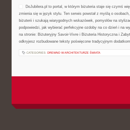
DoJubilera.pl to portal, w którym biżuteria staje się czymś wi
zmienia się w język stylu. Ten serwis powstał z myślą o osobach,
biżuterii i szukają wiarygodnych wskazówek, pomysłów na styliza
podpowiedzi, jak wybierać perfekcyjne ozdoby na co dzień i na w
na stronie: Biżuteryjny Savoir-Vivre i Biżuteria Historyczna i Zab
odkryjesz rozbudowane teksty poświęcone tradycyjnym dodatko
CATEGORIES:
DREWNO W ARCHITEKTURZE ŚWIATA