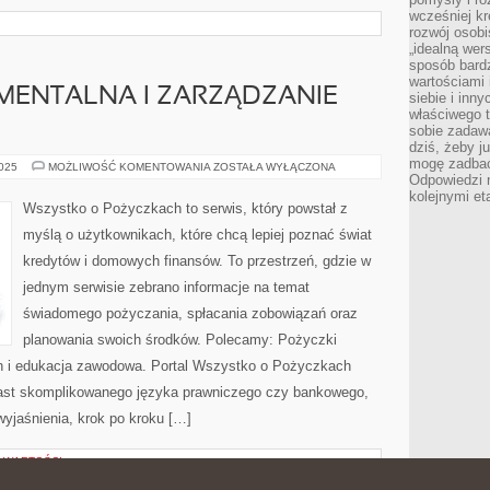
wcześniej kr
I
rozwój osobi
„idealną wer
sposób bard
wartościami 
MENTALNA I ZARZĄDZANIE
siebie i inn
właściwego t
sobie zadaw
dziś, żeby j
mogę zadbać 
ANALIZA
2025
MOŻLIWOŚĆ KOMENTOWANIA
ZOSTAŁA WYŁĄCZONA
FUNDAMENTALNA
Odpowiedzi n
I
kolejnymi et
ZARZĄDZANIE
Wszystko o Pożyczkach to serwis, który powstał z
DŁUGIEM
myślą o użytkownikach, które chcą lepiej poznać świat
kredytów i domowych finansów. To przestrzeń, gdzie w
jednym serwisie zebrano informacje na temat
świadomego pożyczania, spłacania zobowiązań oraz
planowania swoich środków. Polecamy: Pożyczki
ch i edukacja zawodowa. Portal Wszystko o Pożyczkach
miast skomplikowanego języka prawniczego czy bankowego,
yjaśnienia, krok po kroku […]
 WARTOŚCI