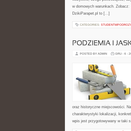
w domowych warunkach. Zobacz: Po
DzikiParapet.pl to […]
CATEGORIES:
STUDENTWPODROZ
PODZIEMIA I JASK
POSTED BY ADMIN
GRU - 6 - 
oraz historyczne miejscowości. N
charakterystyki lokalizacji, konkr
wpis jest przygotowywany w taki 