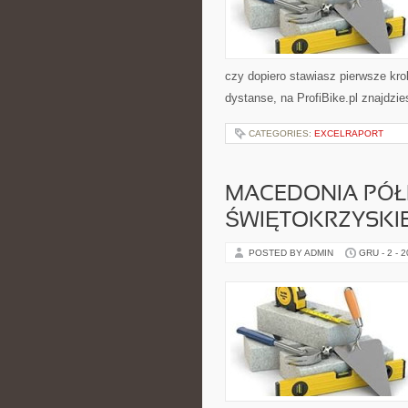
czy dopiero stawiasz pierwsze krok
dystanse, na ProfiBike.pl znajdzie
CATEGORIES:
EXCELRAPORT
MACEDONIA PÓ
ŚWIĘTOKRZYSKI
POSTED BY ADMIN
GRU - 2 - 