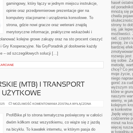
haseł ostatni
gamingowy, który łączy w jednym miejscu instrukcje,
od poradnik
opinie oraz przedpremierowe prezentacje gier na
mnożą się pr
chwila pojaw
komputery stacjonarne i urządzenia konsolowe. To
skuteczności
strona, gdzie nowi gracze oraz weterani znajdą
strony to do
się, jak lepi
merytoryczne informacje, praktyczne wskazówki i
możliwości. 
rad, często 
planować kolejne growe zakupy oraz na sto procent cieszyć
presję, że c
 Gry Kooperacyjne. Na GryPoradnik.pl dosłownie każdy
bardziej ef
zmotywowan
bie – od szczegółowych solucji […]
rozwoju jest
się sobie. Z
metodę, war
KARCIANE
chcę? Co je
moje życie, 
niego napraw
gonić za cud
KIE (MTB) I TRANSPORT
wyższym sta
które w grun
Y UŻYTKOWE
naszymi wart
wiemy, w ja
KOLARSTWO
2025
MOŻLIWOŚĆ KOMENTOWANIA
ZOSTAŁA WYŁĄCZONA
kolejnym kr
GÓRSKIE
w konkretne 
(MTB)
I
„będę więcej
ProfiBike.pl to strona tematyczna poświęcony w całości
TRANSPORT
codziennie p
CARGO
dwóm kółkom oraz wszystkiemu, co wiąże się z jazdą
minut na ksi
I
ROWERY
więcej rusza
na bicyklu. To kawałek internetu, w którym pasja do
UŻYTKOWE
w tygodniu p