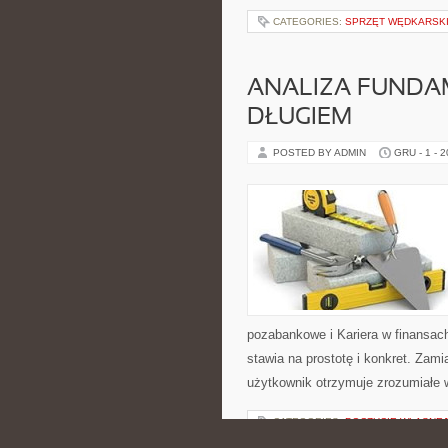
CATEGORIES:
SPRZĘT WĘDKARSK
ANALIZA FUNDA
DŁUGIEM
POSTED BY ADMIN
GRU - 1 - 
pozabankowe i Kariera w finansa
stawia na prostotę i konkret. Za
użytkownik otrzymuje zrozumiałe w
CATEGORIES:
POCZUCIE WŁASNEJ