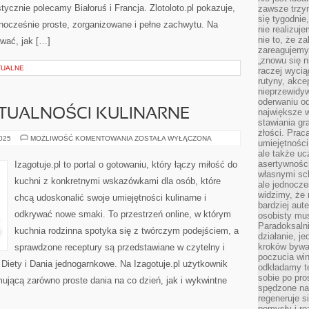
ycznie polecamy Białoruś i Francja. Zlotoloto.pl pokazuje,
zawsze trzy
się tygodnie
nocześnie proste, zorganizowane i pełne zachwytu. Na
nie realizuj
nie to, że za
wać, jak […]
zareagujemy.
„znowu się n
TUALNE
raczej wycią
rutyny, akce
nieprzewidyw
oderwaniu od
KTUALNOŚCI KULINARNE
największe 
stawiania gr
złości. Prac
SLOW
2025
MOŻLIWOŚĆ KOMENTOWANIA
ZOSTAŁA WYŁĄCZONA
umiejętnośc
FOOD
ale także ucz
I
AKTUALNOŚCI
asertywności
Izagotuje.pl to portal o gotowaniu, który łączy miłość do
KULINARNE
własnymi sc
kuchni z konkretnymi wskazówkami dla osób, które
ale jednocze
widzimy, że 
chcą udoskonalić swoje umiejętności kulinarne i
bardziej aut
odkrywać nowe smaki. To przestrzeń online, w którym
osobisty mu
Paradoksalni
kuchnia rodzinna spotyka się z twórczym podejściem, a
działanie, j
kroków bywa 
sprawdzone receptury są przedstawiane w czytelny i
poczucia win
 Diety i Dania jednogarnkowe. Na Izagotuje.pl użytkownik
odkładamy t
sobie po pro
mującą zarówno proste dania na co dzień, jak i wykwintne
spędzone na
regeneruje s
pomysły i ro