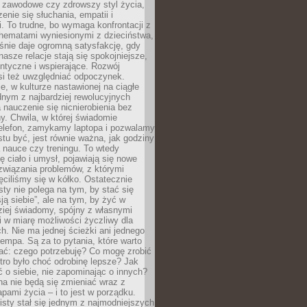
i zawodowe czy zdrowszy styl życia,
enie się słuchania, empatii i
. To trudne, bo wymaga konfrontacji z
hematami wyniesionymi z dzieciństwa,
śnie daje ogromną satysfakcję, gdy
nasze relacje stają się spokojniejsze,
entyczne i wspierające. Rozwój
si też uwzględniać odpoczynek.
e, w kulturze nastawionej na ciągłe
ednym z najbardziej rewolucyjnych
nauczenie się nicnierobienia bez
y. Chwila, w której świadomie
elefon, zamykamy laptopa i pozwalamy
stu być, jest równie ważna, jak godziny
 nauce czy treningu. To wtedy
ię ciało i umysł, pojawiają się nowe
związania problemów, z którymi
ęciliśmy się w kółko. Ostatecznie
sty nie polega na tym, by stać się
sją siebie”, ale na tym, by żyć w
ziej świadomy, spójny z własnymi
i w miarę możliwości życzliwy dla
ych. Nie ma jednej ścieżki ani jednego
empa. Są za to pytania, które warto
ać: czego potrzebuję? Co mogę zrobić
utro było choć odrobinę lepsze? Jak
o siebie, nie zapominając o innych?
a nie będą się zmieniać wraz z
apami życia – i to jest w porządku.
sty stał się jednym z najmodniejszych