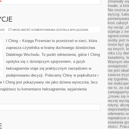
zmieniały się
A
trwałe, a kt
Nie można je
wyścig. Łat
porównywania
YCJE
ktoś założył
my wciąż „s
KULTURA
2025
MOŻLIWOŚĆ KOMENTOWANIA
ZOSTAŁA WYŁĄCZONA
startuje z i
I
ograniczenia
TRADYCJE
osoby jest n
I Ching – Księga Przemian to przestrzeń w sieci, która
może być gi
zaprasza czytelnika w krainę duchowego dziedzictwa
na innych, l
roku czy dwó
Dalekiego Wschodu. To punkt odniesienia, gdzie I Ching
świadomy, le
spotyka się z dzisiejszym spojrzeniem, a język
Ważnym elem
umiejętność 
heksagramów staje się praktycznym narzędziem w
nie jest idea
zawsze trzy
podejmowaniu decyzji. Polecamy Chiny w popkulturze i
się tygodnie
ie I Ching jest pokazywany nie jako dziwna wyrocznia, lecz
nie realizuj
nie to, że za
najdziesz tu komentarze heksagramów, wyjaśnienia
zareagujemy.
„znowu się n
raczej wycią
rutyny, akce
nieprzewidyw
oderwaniu od
największe 
stawiania gr
E
złości. Prac