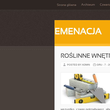
Archiwum
Czwart
Strona główna
EMENACJA
ROŚLINNE WNĘTR
POSTED BY ADMIN
GRU - 7 - 
wszystko, czego potrzebujesz, aby 