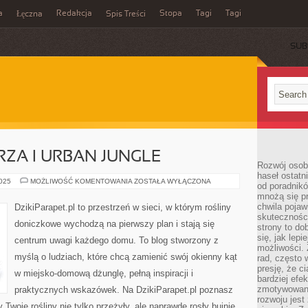
a
Redakcja
Stopa
Tagi
Tagi
Łęczna
Spis Treści
SUB
ZA I URBAN JUNGLE
Rozwój osobi
haseł ostatni
ROŚLINNE
2025
MOŻLIWOŚĆ KOMENTOWANIA
ZOSTAŁA WYŁĄCZONA
od poradnik
WNĘTRZA
mnożą się pr
I
URBAN
chwila pojaw
DzikiParapet.pl to przestrzeń w sieci, w którym rośliny
JUNGLE
skuteczności
doniczkowe wychodzą na pierwszy plan i stają się
strony to do
się, jak lepi
centrum uwagi każdego domu. To blog stworzony z
możliwości. 
myślą o ludziach, które chcą zamienić swój okienny kąt
rad, często 
presję, że c
w miejsko-domową dżunglę, pełną inspiracji i
bardziej ef
zmotywowan
praktycznych wskazówek. Na DzikiParapet.pl poznasz
rozwoju jest
Twoje rośliny nie tylko przeżyły, ale naprawdę rosły bujnie