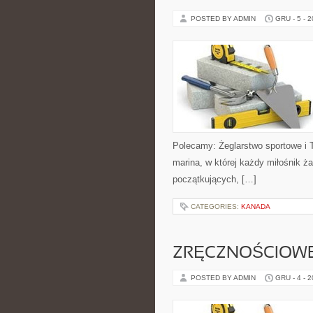
POSTED BY ADMIN
GRU - 5 - 
Polecamy: Żeglarstwo sportowe i T
marina, w której każdy miłośnik żag
początkujących, […]
CATEGORIES:
KANADA
ZRĘCZNOŚCIOW
POSTED BY ADMIN
GRU - 4 - 