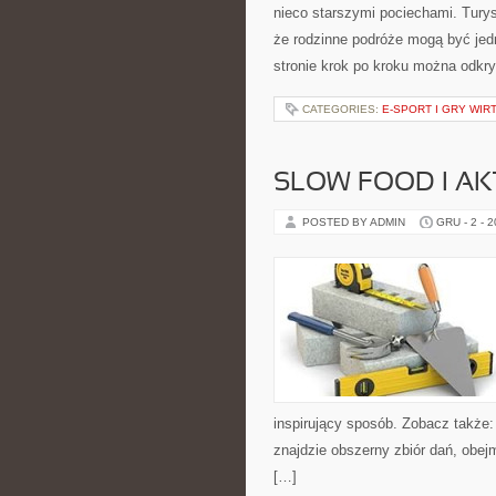
nieco starszymi pociechami. Turyst
że rodzinne podróże mogą być jed
stronie krok po kroku można odkry
CATEGORIES:
E-SPORT I GRY WIR
SLOW FOOD I A
POSTED BY ADMIN
GRU - 2 - 
inspirujący sposób. Zobacz także:
znajdzie obszerny zbiór dań, obej
[…]