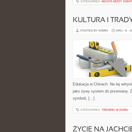
CATEGORIES:
MIASTA MODY ŚWIAT
KULTURA I TRAD
POSTED BY ADMIN
GRU - 6 - 
Edukacja w Chinach. Na tej witryn
jako żywy system do przemiany. Z
symboli, […]
CATEGORIES:
TRENING W DOMU
ŻYCIE NA JACHCI