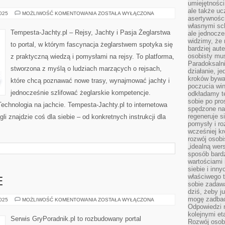
umiejętnośc
ale także ucz
ŻYCIE
2025
MOŻLIWOŚĆ KOMENTOWANIA
ZOSTAŁA WYŁĄCZONA
asertywności
NA
JACHCIE
własnymi sc
Tempesta-Jachty.pl – Rejsy, Jachty i Pasja Żeglarstwa
ale jednocze
widzimy, że 
to portal, w którym fascynacja żeglarstwem spotyka się
bardziej aut
osobisty mu
z praktyczną wiedzą i pomysłami na rejsy. To platforma,
Paradoksalni
stworzona z myślą o ludziach marzących o rejsach,
działanie, j
kroków bywa 
które chcą poznawać nowe trasy, wynajmować jachty i
poczucia win
jednocześnie szlifować żeglarskie kompetencje.
odkładamy t
sobie po pro
echnologia na jachcie. Tempesta-Jachty.pl to internetowa
spędzone na
regeneruje s
li znajdzie coś dla siebie – od konkretnych instrukcji dla
pomysły i ro
wcześniej kr
rozwój osobi
„idealną wer
sposób bard
wartościami 
siebie i inn
właściwego t
E
sobie zadaw
dziś, żeby j
mogę zadbać 
ZRĘCZNOŚCIOWE
2025
MOŻLIWOŚĆ KOMENTOWANIA
ZOSTAŁA WYŁĄCZONA
Odpowiedzi n
kolejnymi et
Serwis GryPoradnik.pl to rozbudowany portal
Rozwój osobi