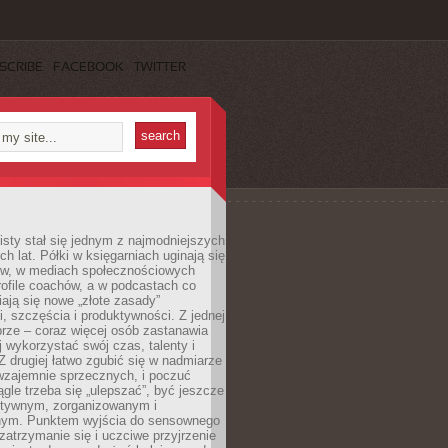
SCRIBE
FACEBOOK
TWITTER
sty stał się jednym z najmodniejszych
ch lat. Półki w księgarniach uginają się
ów, w mediach społecznościowych
ofile coachów, a w podcastach co
iają się nowe „złote zasady”
, szczęścia i produktywności. Z jednej
brze – coraz więcej osób zastanawia
ej wykorzystać swój czas, talenty i
Z drugiej łatwo zgubić się w nadmiarze
wzajemnie sprzecznych, i poczuć
iągle trzeba się „ulepszać”, być jeszcze
ektywnym, zorganizowanym i
ym. Punktem wyjścia do sensownego
 zatrzymanie się i uczciwe przyjrzenie