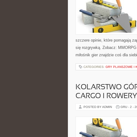
szczere opinie, które pomagają za
się rozgrywką. Zobacz: MMORPG i
miłośnik gier znajdzie coś dla sie
CATEGORIES:
GRY PLANSZOWE I 
KOLARSTWO GÓRS
CARGO I ROWER
POSTED BY ADMIN
GRU - 2 - 