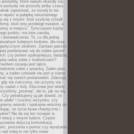
 priorytety, które nawyki okazały się
óre pomysły nie przeszły próby czasu.
dnak zapominać, że rozwój to nie
wo wpaść w pułapkę nieustannego
 się z innymi: ktoś szybciej schudł,
 firmę, ktoś inny przebiegł maraton, a
toimy w miejscu”. Tymczasem każdy
nnego punktu, ma inne zasoby,
 i doświadczenia. To, co dla jednej
aturalnym kolejnym krokiem, dla innej
gantycznym skokiem. Zamiast patrzeć
epiej porównywać się do siebie sprzed
ch: czy jestem spokojniejszy, bardziej
piej radzę sobie z trudnościami?
entem rozwoju jest także
radzenia sobie z porażką. Żaden plan
lny, a żaden człowiek nie jest w stanie
mać się swoich postanowień. Zdarzają
, gdy nie ćwiczymy, nie uczymy się i
emy zadań z listy. Kluczowe jest wtedy
liczyliśmy „przerwę”, ale to, jak na nią
 Czy potraktujemy ją jak dowód, że
ie udało” i rzucimy wszystko, czy
gniemy wnioski i spokojnie wrócimy do
ptując, że życie bywa chaotyczne i
alne? Nie da się też rozwijać w
 relacji z innymi ludźmi. Często
wyzwania dotyczą komunikacji,
anic, proszenia o pomoc czy wyrażania
a nad sobą to nie tylko nowe