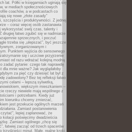
ch lat. Półki w księgarniach uginają się
ów, w mediach społecznościowych
ofile coachów, a w podcastach co
iają się nowe „złote zasady”
, szczęścia i produktywności. Z jednej
brze – coraz więcej osób zastanawia
ej wykorzystać swój czas, talenty i
Z drugiej łatwo zgubić się w nadmiarze
wzajemnie sprzecznych, i poczuć
iągle trzeba się „ulepszać”, być jeszcze
ektywnym, zorganizowanym i
ym. Punktem wyjścia do sensownego
 zatrzymanie się i uczciwe przyjrzenie
amiast od razu wdrażać kolejną modną
to zadać pytanie: czego tak naprawdę
st dla mnie ważne? Jak wyglądałoby
gdybym za pięć czy dziesięć lat był z
dę zadowolony? Bez tej refleksji łatwo
zymi celami – lepszą sylwetką,
nowiskiem, większym mieszkaniem –
cie rzeczy niewiele mają wspólnego z
ościami i potrzebami. Kiedy już
kim kierunku chcemy zmierzać,
okiem jest przekucie ogólnych marzeń
działania. Zamiast postanowienia
 czytać”, lepiej zaplanować, że
o kolacji poświęcimy dwadzieścia
ążkę. Zamiast ogólnego „chcę się
ć”, łatwiej zacząć od trzech spacerów
o trzydzieści minut. Małe, realne kroki,