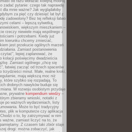
amiast od razu wdrażać kolejną modną
to zadać pytanie: czego tak naprawdę
st dla mnie ważne? Jak wyglądałoby
gdybym za pięć czy dziesięć lat był z
dę zadowolony? Bez tej refleksji łatwo
zymi celami – lepszą sylwetką,
nowiskiem, większym mieszkaniem –
cie rzeczy niewiele mają wspólnego z
ościami i potrzebami. Kiedy już
kim kierunku chcemy zmierzać,
okiem jest przekucie ogólnych marzeń
działania. Zamiast postanowienia
 czytać”, lepiej zaplanować, że
o kolacji poświęcimy dwadzieścia
ążkę. Zamiast ogólnego „chcę się
ć”, łatwiej zacząć od trzech spacerów
o trzydzieści minut. Małe, realne kroki,
egularnie, mają większą moc niż
y, które szybko się rozpadają. To
kich drobnych nawyków buduje się
zmiana. W rozwoju osobistym przydaje
łasne, prywatne
kompendium wiedzy
–
tórym zbieramy wnioski, notatki z
eksje po ważnych wydarzeniach, listy
sumowania. Może to być tradycyjny
tes, plik w komputerze czy aplikacja
. Chodzi o to, by zatrzymywać w nim
as ważne, zamiast liczyć na to, że
pamiętamy. Z czasem taki zbiór staje
zej drogi: można zobaczyć, jak