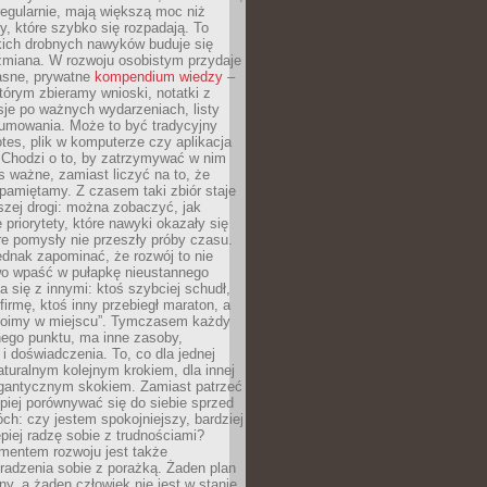
egularnie, mają większą moc niż
y, które szybko się rozpadają. To
kich drobnych nawyków buduje się
zmiana. W rozwoju osobistym przydaje
łasne, prywatne
kompendium wiedzy
–
tórym zbieramy wnioski, notatki z
eksje po ważnych wydarzeniach, listy
sumowania. Może to być tradycyjny
tes, plik w komputerze czy aplikacja
. Chodzi o to, by zatrzymywać w nim
as ważne, zamiast liczyć na to, że
pamiętamy. Z czasem taki zbiór staje
zej drogi: można zobaczyć, jak
 priorytety, które nawyki okazały się
óre pomysły nie przeszły próby czasu.
dnak zapominać, że rozwój to nie
wo wpaść w pułapkę nieustannego
 się z innymi: ktoś szybciej schudł,
 firmę, ktoś inny przebiegł maraton, a
toimy w miejscu”. Tymczasem każdy
nnego punktu, ma inne zasoby,
 i doświadczenia. To, co dla jednej
aturalnym kolejnym krokiem, dla innej
gantycznym skokiem. Zamiast patrzeć
epiej porównywać się do siebie sprzed
ch: czy jestem spokojniejszy, bardziej
piej radzę sobie z trudnościami?
entem rozwoju jest także
radzenia sobie z porażką. Żaden plan
lny, a żaden człowiek nie jest w stanie