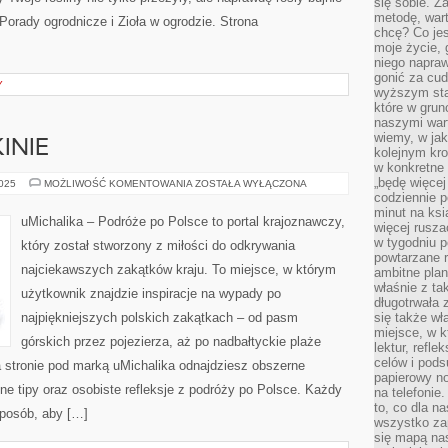
się sobie. Z
metodę, war
rady ogrodnicze i Zioła w ogrodzie. Strona
chcę? Co je
moje życie, 
niego napraw
gonić za cud
Y
wyższym sta
które w grun
naszymi wart
wiemy, w ja
INIE
kolejnym kr
w konkretne 
„będę więcej
PODZIEMIA
2025
MOŻLIWOŚĆ KOMENTOWANIA
ZOSTAŁA WYŁĄCZONA
I
codziennie p
JASKINIE
minut na ksi
uMichalika – Podróże po Polsce to portal krajoznawczy,
więcej rusza
w tygodniu p
który został stworzony z miłości do odkrywania
powtarzane r
najciekawszych zakątków kraju. To miejsce, w którym
ambitne plan
właśnie z ta
użytkownik znajdzie inspiracje na wypady po
długotrwała 
najpiękniejszych polskich zakątkach – od pasm
się także w
miejsce, w k
górskich przez pojezierza, aż po nadbałtyckie plaże
lektur, refl
celów i pod
a stronie pod marką uMichalika odnajdziesz obszerne
papierowy no
etne tipy oraz osobiste refleksje z podróży po Polsce. Każdy
na telefonie
to, co dla n
sposób, aby […]
wszystko za
się mapą nas