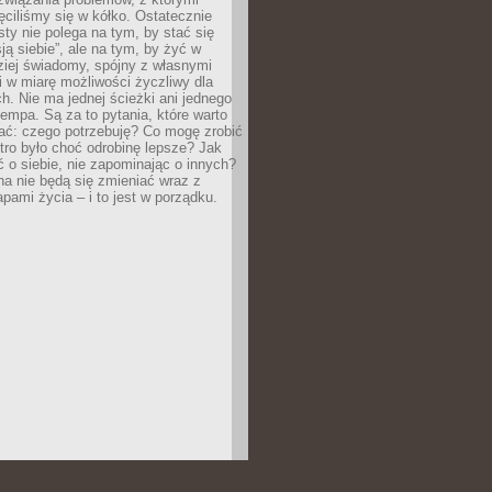
ęciliśmy się w kółko. Ostatecznie
sty nie polega na tym, by stać się
sją siebie”, ale na tym, by żyć w
ziej świadomy, spójny z własnymi
i w miarę możliwości życzliwy dla
ych. Nie ma jednej ścieżki ani jednego
empa. Są za to pytania, które warto
ać: czego potrzebuję? Co mogę zrobić
utro było choć odrobinę lepsze? Jak
o siebie, nie zapominając o innych?
a nie będą się zmieniać wraz z
apami życia – i to jest w porządku.