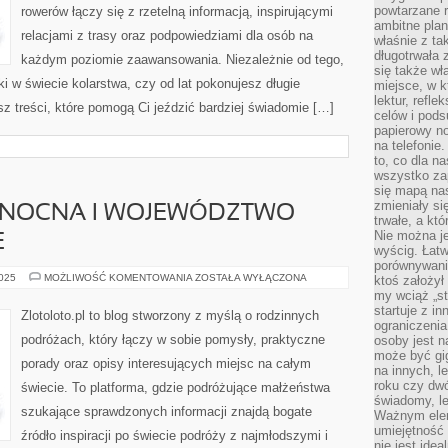
powtarzane r
rowerów łączy się z rzetelną informacją, inspirującymi
ambitne plan
relacjami z trasy oraz podpowiedziami dla osób na
właśnie z ta
długotrwała 
każdym poziomie zaawansowania. Niezależnie od tego,
się także w
i w świecie kolarstwa, czy od lat pokonujesz długie
miejsce, w k
lektur, refl
sz treści, które pomogą Ci jeździć bardziej świadomie […]
celów i pod
papierowy no
na telefonie
to, co dla n
wszystko za
się mapą nas
zmieniały się
ŁNOCNA I WOJEWÓDZTWO
trwałe, a kt
Nie można je
E
wyścig. Łat
porównywania
MACEDONIA
2025
MOŻLIWOŚĆ KOMENTOWANIA
ZOSTAŁA WYŁĄCZONA
ktoś założył
PÓŁNOCNA
my wciąż „s
I
startuje z i
WOJEWÓDZTWO
Zlotoloto.pl to blog stworzony z myślą o rodzinnych
ŚWIĘTOKRZYSKIE
ograniczenia
podróżach, który łączy w sobie pomysły, praktyczne
osoby jest n
może być gi
porady oraz opisy interesujących miejsc na całym
na innych, l
roku czy dwó
świecie. To platforma, gdzie podróżujące małżeństwa
świadomy, le
szukające sprawdzonych informacji znajdą bogate
Ważnym elem
umiejętność 
źródło inspiracji po świecie podróży z najmłodszymi i
nie jest idea