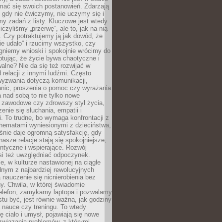
mać się swoich postanowień. Zdarzają
, gdy nie ćwiczymy, nie uczymy się i
emy zadań z listy. Kluczowe jest wtedy
liczyliśmy „przerwę”, ale to, jak na nią
 Czy potraktujemy ją jak dowód, że
ie udało” i rzucimy wszystko, czy
gniemy wnioski i spokojnie wrócimy do
ptując, że życie bywa chaotyczne i
alne? Nie da się też rozwijać w
 relacji z innymi ludźmi. Często
wyzwania dotyczą komunikacji,
anic, proszenia o pomoc czy wyrażania
a nad sobą to nie tylko nowe
i zawodowe czy zdrowszy styl życia,
enie się słuchania, empatii i
. To trudne, bo wymaga konfrontacji z
hematami wyniesionymi z dzieciństwa,
śnie daje ogromną satysfakcję, gdy
nasze relacje stają się spokojniejsze,
entyczne i wspierające. Rozwój
si też uwzględniać odpoczynek.
e, w kulturze nastawionej na ciągłe
ednym z najbardziej rewolucyjnych
nauczenie się nicnierobienia bez
y. Chwila, w której świadomie
elefon, zamykamy laptopa i pozwalamy
stu być, jest równie ważna, jak godziny
 nauce czy treningu. To wtedy
ię ciało i umysł, pojawiają się nowe
związania problemów, z którymi