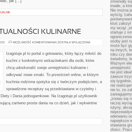
wać, jak […]
zmieniały się
trwałe, a kt
Nie można je
TUALNE
wyścig. Łat
porównywania
ktoś założył
my wciąż „s
KTUALNOŚCI KULINARNE
startuje z i
ograniczenia
osoby jest n
SLOW
2025
MOŻLIWOŚĆ KOMENTOWANIA
ZOSTAŁA WYŁĄCZONA
może być gi
FOOD
I
na innych, l
AKTUALNOŚCI
Izagotuje.pl to portal o gotowaniu, który łączy miłość do
roku czy dwó
KULINARNE
świadomy, le
kuchni z konkretnymi wskazówkami dla osób, które
Ważnym elem
chcą udoskonalić swoje umiejętności kulinarne i
umiejętność 
nie jest idea
odkrywać nowe smaki. To przestrzeń online, w którym
zawsze trzy
się tygodnie
kuchnia rodzinna spotyka się z twórczym podejściem, a
nie realizuj
sprawdzone receptury są przedstawiane w czytelny i
nie to, że za
zareagujemy.
 Diety i Dania jednogarnkowe. Na Izagotuje.pl użytkownik
„znowu się n
mującą zarówno proste dania na co dzień, jak i wykwintne
raczej wycią
rutyny, akce
nieprzewidyw
oderwaniu od
największe 
I
stawiania gr
złości. Prac