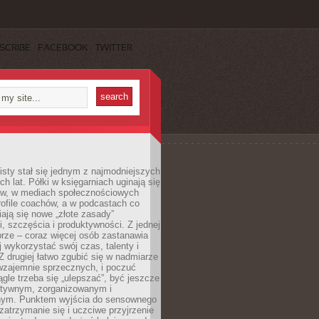
SCRIBE
FACEBOOK
TWITTER
sty stał się jednym z najmodniejszych
ch lat. Półki w księgarniach uginają się
ów, w mediach społecznościowych
ofile coachów, a w podcastach co
iają się nowe „złote zasady”
, szczęścia i produktywności. Z jednej
brze – coraz więcej osób zastanawia
ej wykorzystać swój czas, talenty i
Z drugiej łatwo zgubić się w nadmiarze
wzajemnie sprzecznych, i poczuć
iągle trzeba się „ulepszać”, być jeszcze
ektywnym, zorganizowanym i
ym. Punktem wyjścia do sensownego
 zatrzymanie się i uczciwe przyjrzenie