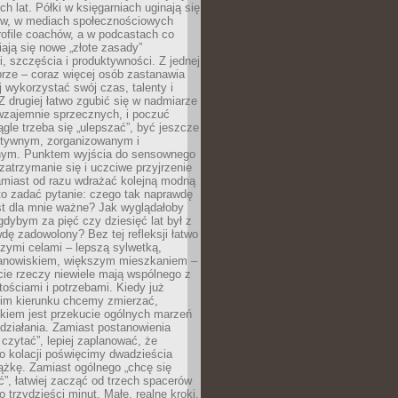
ch lat. Półki w księgarniach uginają się
ów, w mediach społecznościowych
ofile coachów, a w podcastach co
iają się nowe „złote zasady”
, szczęścia i produktywności. Z jednej
brze – coraz więcej osób zastanawia
ej wykorzystać swój czas, talenty i
Z drugiej łatwo zgubić się w nadmiarze
wzajemnie sprzecznych, i poczuć
iągle trzeba się „ulepszać”, być jeszcze
ektywnym, zorganizowanym i
ym. Punktem wyjścia do sensownego
 zatrzymanie się i uczciwe przyjrzenie
amiast od razu wdrażać kolejną modną
to zadać pytanie: czego tak naprawdę
st dla mnie ważne? Jak wyglądałoby
gdybym za pięć czy dziesięć lat był z
dę zadowolony? Bez tej refleksji łatwo
zymi celami – lepszą sylwetką,
nowiskiem, większym mieszkaniem –
cie rzeczy niewiele mają wspólnego z
ościami i potrzebami. Kiedy już
kim kierunku chcemy zmierzać,
okiem jest przekucie ogólnych marzeń
działania. Zamiast postanowienia
 czytać”, lepiej zaplanować, że
o kolacji poświęcimy dwadzieścia
ążkę. Zamiast ogólnego „chcę się
ć”, łatwiej zacząć od trzech spacerów
o trzydzieści minut. Małe, realne kroki,