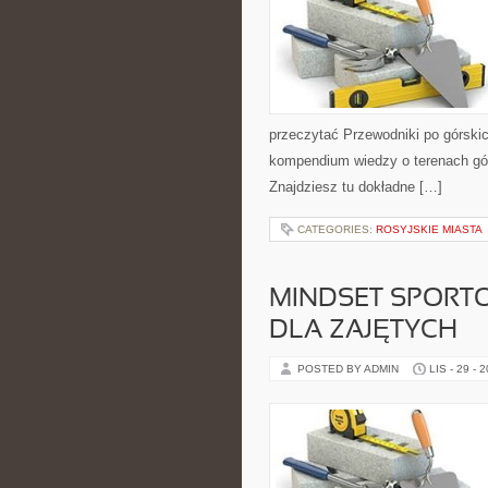
przeczytać Przewodniki po górskic
kompendium wiedzy o terenach gór
Znajdziesz tu dokładne […]
CATEGORIES:
ROSYJSKIE MIASTA
MINDSET SPORTOW
DLA ZAJĘTYCH
POSTED BY ADMIN
LIS - 29 - 