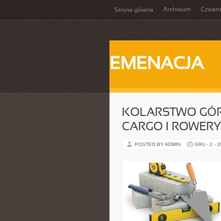
Archiwum
Czwart
Strona główna
EMENACJA
KOLARSTWO GÓRS
CARGO I ROWER
POSTED BY ADMIN
GRU - 2 - 