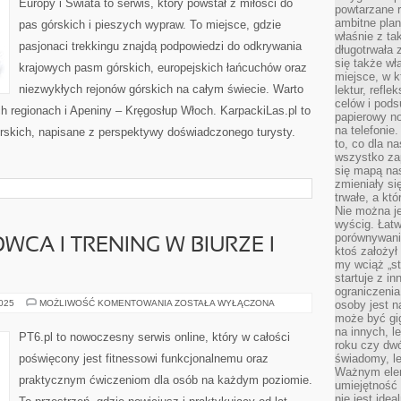
Europy i Świata to serwis, który powstał z miłości do
SKITURING
powtarzane r
ambitne plan
pas górskich i pieszych wypraw. To miejsce, gdzie
właśnie z ta
pasjonaci trekkingu znajdą podpowiedzi do odkrywania
długotrwała 
się także w
krajowych pasm górskich, europejskich łańcuchów oraz
miejsce, w k
niezwykłych rejonów górskich na całym świecie. Warto
lektur, refl
celów i pod
h regionach i Apeniny – Kręgosłup Włoch. KarpackiLas.pl to
papierowy no
na telefonie
skich, napisane z perspektywy doświadczonego turysty.
to, co dla n
wszystko za
się mapą nas
zmieniały się
trwałe, a kt
Nie można je
wyścig. Łat
porównywania
CA I TRENING W BIURZE I
ktoś założył
my wciąż „s
startuje z i
ograniczenia
MINDSET
2025
MOŻLIWOŚĆ KOMENTOWANIA
ZOSTAŁA WYŁĄCZONA
osoby jest n
SPORTOWCA
może być gi
I
na innych, l
TRENING
PT6.pl to nowoczesny serwis online, który w całości
W
roku czy dwó
BIURZE
poświęcony jest fitnessowi funkcjonalnemu oraz
świadomy, le
I
Ważnym elem
DLA
praktycznym ćwiczeniom dla osób na każdym poziomie.
ZAJĘTYCH
umiejętność 
nie jest idea