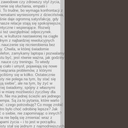
i zawodowe czy zdrowszy styl życia,
enie się słuchania, empatii i
. To trudne, bo wymaga konfrontacji z
hematami wyniesionymi z dzieciństwa,
śnie daje ogromną satysfakcję, gdy
nasze relacje stają się spokojniejsze,
entyczne i wspierające. Rozwój
si też uwzględniać odpoczynek.
e, w kulturze nastawionej na ciągłe
ednym z najbardziej rewolucyjnych
nauczenie się nicnierobienia bez
y. Chwila, w której świadomie
elefon, zamykamy laptopa i pozwalamy
stu być, jest równie ważna, jak godziny
 nauce czy treningu. To wtedy
ię ciało i umysł, pojawiają się nowe
związania problemów, z którymi
ęciliśmy się w kółko. Ostatecznie
sty nie polega na tym, by stać się
sją siebie”, ale na tym, by żyć w
ziej świadomy, spójny z własnymi
i w miarę możliwości życzliwy dla
ych. Nie ma jednej ścieżki ani jednego
empa. Są za to pytania, które warto
ać: czego potrzebuję? Co mogę zrobić
utro było choć odrobinę lepsze? Jak
o siebie, nie zapominając o innych?
a nie będą się zmieniać wraz z
apami życia – i to jest w porządku.
sty stał się jednym z najmodniejszych