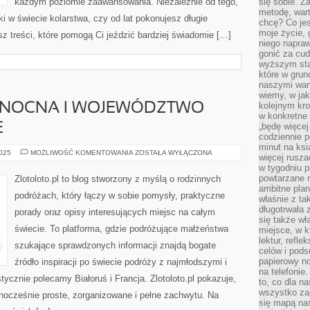
każdym poziomie zaawansowania. Niezależnie od tego,
się sobie. Z
metodę, war
i w świecie kolarstwa, czy od lat pokonujesz długie
chcę? Co je
moje życie, 
sz treści, które pomogą Ci jeździć bardziej świadomie […]
niego napraw
gonić za cud
wyższym sta
które w grun
naszymi wart
wiemy, w ja
kolejnym kr
ŁNOCNA I WOJEWÓDZTWO
w konkretne 
E
„będę więcej
codziennie p
minut na ksi
MACEDONIA
2025
MOŻLIWOŚĆ KOMENTOWANIA
ZOSTAŁA WYŁĄCZONA
więcej rusza
PÓŁNOCNA
w tygodniu p
I
WOJEWÓDZTWO
powtarzane r
Zlotoloto.pl to blog stworzony z myślą o rodzinnych
ŚWIĘTOKRZYSKIE
ambitne plan
podróżach, który łączy w sobie pomysły, praktyczne
właśnie z ta
długotrwała 
porady oraz opisy interesujących miejsc na całym
się także w
świecie. To platforma, gdzie podróżujące małżeństwa
miejsce, w k
lektur, refl
szukające sprawdzonych informacji znajdą bogate
celów i pod
papierowy no
źródło inspiracji po świecie podróży z najmłodszymi i
na telefonie
ycznie polecamy Białoruś i Francja. Zlotoloto.pl pokazuje,
to, co dla n
wszystko za
nocześnie proste, zorganizowane i pełne zachwytu. Na
się mapą nas