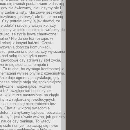
mać się swoich postanowień. Zdarzają
, gdy nie ćwiczymy, nie uczymy się i
emy zadań z listy. Kluczowe jest wtedy
liczyliśmy „przerwę”, ale to, jak na nią
 Czy potraktujemy ją jak dowód, że
ie udało” i rzucimy wszystko, czy
gniemy wnioski i spokojnie wrócimy do
ptując, że życie bywa chaotyczne i
alne? Nie da się też rozwijać w
 relacji z innymi ludźmi. Często
wyzwania dotyczą komunikacji,
anic, proszenia o pomoc czy wyrażania
a nad sobą to nie tylko nowe
i zawodowe czy zdrowszy styl życia,
enie się słuchania, empatii i
. To trudne, bo wymaga konfrontacji z
hematami wyniesionymi z dzieciństwa,
śnie daje ogromną satysfakcję, gdy
nasze relacje stają się spokojniejsze,
entyczne i wspierające. Rozwój
si też uwzględniać odpoczynek.
e, w kulturze nastawionej na ciągłe
ednym z najbardziej rewolucyjnych
nauczenie się nicnierobienia bez
y. Chwila, w której świadomie
elefon, zamykamy laptopa i pozwalamy
stu być, jest równie ważna, jak godziny
 nauce czy treningu. To wtedy
ię ciało i umysł, pojawiają się nowe
związania problemów, z którymi