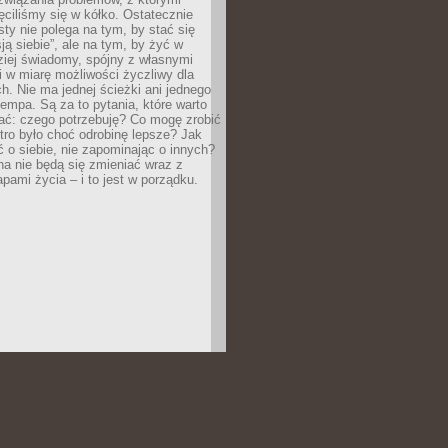
ęciliśmy się w kółko. Ostatecznie
sty nie polega na tym, by stać się
sją siebie”, ale na tym, by żyć w
ziej świadomy, spójny z własnymi
i w miarę możliwości życzliwy dla
ych. Nie ma jednej ścieżki ani jednego
empa. Są za to pytania, które warto
ać: czego potrzebuję? Co mogę zrobić
utro było choć odrobinę lepsze? Jak
o siebie, nie zapominając o innych?
a nie będą się zmieniać wraz z
apami życia – i to jest w porządku.