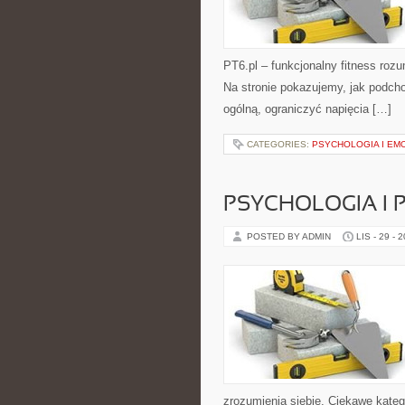
PT6.pl – funkcjonalny fitness rozum
Na stronie pokazujemy, jak podch
ogólną, ograniczyć napięcia […]
CATEGORIES:
PSYCHOLOGIA I EM
PSYCHOLOGIA I
POSTED BY ADMIN
LIS - 29 - 
zrozumienia siebie. Ciekawe kateg