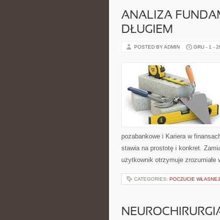
ANALIZA FUNDA
DŁUGIEM
POSTED BY ADMIN
GRU - 1 - 
pozabankowe i Kariera w finansa
stawia na prostotę i konkret. Za
użytkownik otrzymuje zrozumiałe w
CATEGORIES:
POCZUCIE WŁASNEJ
NEUROCHIRURGI