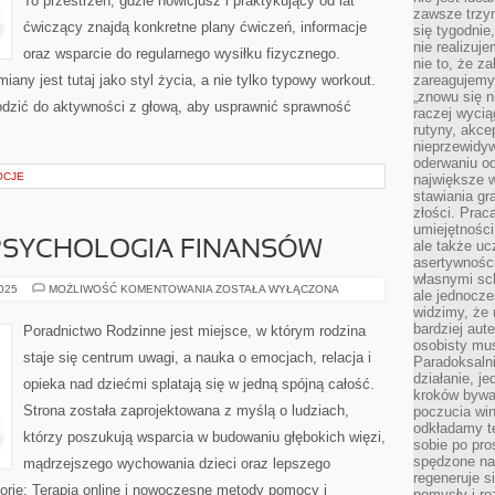
To przestrzeń, gdzie nowicjusz i praktykujący od lat
zawsze trzy
ćwiczący znajdą konkretne plany ćwiczeń, informacje
się tygodnie
nie realizuj
oraz wsparcie do regularnego wysiłku fizycznego.
nie to, że za
iany jest tutaj jako styl życia, a nie tylko typowy workout.
zareagujemy.
„znowu się n
odzić do aktywności z głową, aby usprawnić sprawność
raczej wycią
rutyny, akce
nieprzewidyw
oderwaniu od
OCJE
największe 
stawiania gr
złości. Prac
umiejętnośc
ale także ucz
 PSYCHOLOGIA FINANSÓW
asertywności
własnymi sc
PSYCHOLOGIA
2025
MOŻLIWOŚĆ KOMENTOWANIA
ZOSTAŁA WYŁĄCZONA
ale jednocze
I
widzimy, że 
PSYCHOLOGIA
FINANSÓW
bardziej aut
Poradnictwo Rodzinne jest miejsce, w którym rodzina
osobisty mu
staje się centrum uwagi, a nauka o emocjach, relacja i
Paradoksalni
działanie, j
opieka nad dziećmi splatają się w jedną spójną całość.
kroków bywa 
Strona została zaprojektowana z myślą o ludziach,
poczucia win
odkładamy t
którzy poszukują wsparcia w budowaniu głębokich więzi,
sobie po pro
spędzone na
mądrzejszego wychowania dzieci oraz lepszego
regeneruje s
orie: Terapia online i nowoczesne metody pomocy i
pomysły i ro