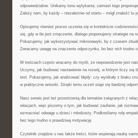
odpowiedzialnie. Unikamy tonu wytykania; zamiast tego proponuj
Zależy nam, by każdy – niezależnie od startu – mógł znaleźć tu p
Opisujemy również proces uczenia się w kontekście codzienności
się, gdy w tle jest zmęczenie, dlatego proponujemy strategie na 
Pokazujemy, jak wykorzystywać mikronawyki, by z czasem zbu
Zwracamy uwagę na znaczenie odpoczynku, bo bez nich trudno o
W treściach często wracamy do myśli, że niepowodzenie jest na
Uczymy, jak budować nastawienie na rozwój, w którym liczy się d
test. Pokazujemy, jak analizować błędy: czy wynikały z braku zroz
w praktyczne wnioski. Dzięki temu uczeń staje się bardziej odpor
Nasz serwis jest też przestrzenią dla tematów związanych z relac
relacjach, więc piszemy o tym, jak budować zaufanie, jak rozmaw
wzmacniać odwagę u dzieci i młodzieży. Podkreślamy rolę empatii
bez tego trudno o prawdziwą motywację.
Czytelnik znajdzie u nas także treści, które wspierają naukę samo