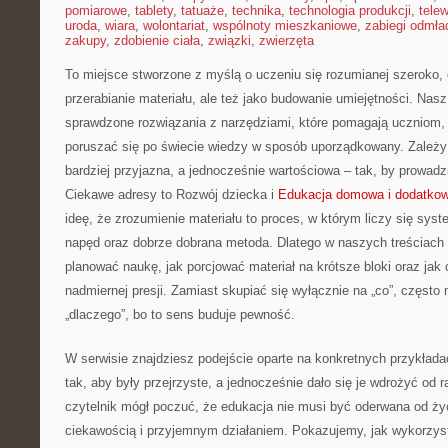
pomiarowe
,
tablety
,
tatuaże
,
technika
,
technologia produkcji
,
telew
uroda
,
wiara
,
wolontariat
,
wspólnoty mieszkaniowe
,
zabiegi odmła
zakupy
,
zdobienie ciała
,
związki
,
zwierzęta
To miejsce stworzone z myślą o uczeniu się rozumianej szeroko, c
przerabianie materiału, ale też jako budowanie umiejętności. Nas
sprawdzone rozwiązania z narzędziami, które pomagają uczniom,
poruszać się po świecie wiedzy w sposób uporządkowany. Zależy
bardziej przyjazna, a jednocześnie wartościowa – tak, by prowadz
Ciekawe adresy to Rozwój dziecka i
Edukacja domowa i dodatkow
ideę, że zrozumienie materiału to proces, w którym liczy się sy
napęd oraz dobrze dobrana metoda. Dlatego w naszych treściach
planować naukę, jak porcjować materiał na krótsze bloki oraz j
nadmiernej presji. Zamiast skupiać się wyłącznie na „co”, często 
„dlaczego”, bo to sens buduje pewność.
W serwisie znajdziesz podejście oparte na konkretnych przykład
tak, aby były przejrzyste, a jednocześnie dało się je wdrożyć od
czytelnik mógł poczuć, że edukacja nie musi być oderwana od ży
ciekawością i przyjemnym działaniem. Pokazujemy, jak wykorzys