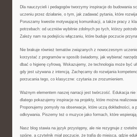
Dla nauczycieli i pedagogów tworzymy inspiracje do budowania s
uczeniu przez działanie, o tym, jak zadawać pytania, które rozwij
Poruszamy kwestie motywującej komunikacji, a także pracy z kl
potrzebach: od uczniów wybitnie zdolnych po tych, którzy potrzeb
Zależy nam na podejściu włączaniu, które buduje poczucie przyna
Nie brakuje również tematów związanych z nowoczesnym uczenie
korzystać z programów w sposób świadomy, jak wybierać narzędz
dbać o higienę cyfrową. Wskazujemy, że technologia może być uła
gdy jest używana z intencją. Zachęcamy do rozwijania kompetencj
porzucania tego, co klasyczne: czytania ze zrozumieniem.
Ważnym elementem naszej narracji jest twórczość. Edukacja nie 
dlatego pokazujemy inspiracje na projekty, które można realizow
Proponujemy pomysły na obserwacje, które uczą dokładności, a p
odkrywania. Piszemy też o muzyce jako formach, które wspierają
Nasz blog stawia na język przystępny, ale nie rezygnuje z rzeteln
spójne, a czytelnik miał poczucie, że trafia do miejsca, gdzie edu