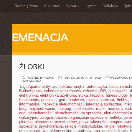
Archiwum
Czwarta
Redakcja
Strona główna
Łęczna
Spis 
EMENACJA
ŹŁOBKI
POSTED BY ADMIN
POSTED ON MAR - 8 - 2026
MOŻLIWOŚĆ 
WYŁĄCZONA
Tagi:
Apartamenty
,
architektura wnętrz
,
automatyka
,
biura nieruc
Budownictwo
,
cyberbezpieczenstwo
,
człowiek
,
DIY
,
duchowość
,
d
elektronika
,
elektronika użytkowa
,
etyka
,
filozofia
,
fitness urody
,
f
fundamenty
,
geodezja
,
gsm
,
hardware
,
higiena osobista
,
Hobby.
,
informatyka
,
inspekcje nieruchomości
,
integracja społeczna
,
inter
koty
,
majsterkowanie
,
makeup
,
małżeństwo
,
marki
,
maszyny bud
ngo
,
nieruchomości
,
nieruchomości na sprzedaż
,
nieruchomości 
wakacyjne
,
oprogramowanie
,
organizacje społeczne
,
outlety
,
perf
piercing
,
planowanie przestrzenne
,
prawo własności
,
programowan
społeczna
,
psychoterapia
,
relacje międzyludzkie
,
religie
,
robotyka
rzeczoznawstwo
,
sklepy online
,
smartfony
,
spa
,
społeczeństwo
,
S