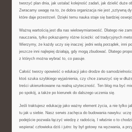
tworzyć plan dnia, jak ustalać kolejność zadań, jak dzielić duże o
Zwracamy uwagę na to, że dobra organizacja nie jest „sztywną dy
które daje przestrzeń. Dzięki temu nauka staje się bardziej oswoj
Ważną wartością jest dla nas wielowymiarowość. Dlatego nie za
nauczania, tylko pokazujemy różne ścieżki: od tradycyjnych met
Wierzymy, że każdy uczy się inaczej: jedni wolą porządek, inni po
jeszcze inni najlepiej działają, gdy mogą zbudować. Dlatego pro
z których można wybrać to, co pasuje.
Całość tworzy opowieść o edukacji jako drodze do samodzielności
ktoś szuka szybkiego wyjaśnienia, czy chce zanurzyć się w dłuższ
treści ukierunkowane na realną użyteczność. Ten blog ma być mi
po spokój, a także po kierunek do dalszego uczenia się.
Jeśli traktujesz edukację jako ważny element życia, a nie tylko j
tu jak u siebie. Nasz serwis zachęca do budowania nawyku: uczę
podejście pozwala łączyć wiedzę z radością. I właśnie o to chodz
wspierać człowieka dziś i jutro: by był gotowy na wyzwania, a prz