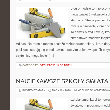
Blog o modzie to miejsce, w
mogą znaleźć wskazówki d
stylizacji. Strona pralniafo
myślą o osobach, które ch
To serwis o stylu życia, kt
przedstawia modowe inspira
Adidas. Na stronie można znaleźć rozbudowane teksty, które doty
publikacji starają się przedstawiać estetykę ubioru w sposób przy
czytelnicy mogą lepiej […]
CATEGORIES:
STYLIZACJE NA CO DZIEŃ
NAJCIEKAWSZE SZKOŁY ŚWIATA
POSTED BY ADMIN
MAR - 10 - 2026
MOŻLIWOŚĆ KOMENTOWA
szkolakamionka.pl to nowo
światowym programom eduk