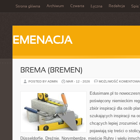
Archiwum
Czwarta
Redakcja
Strona główna
Łęczna
Spis 
EMENACJA
BREMA (BREMEN)
POSTED BY ADMIN
MAR - 12 - 2026
MOŻLIWOŚĆ KOMENTOWA
Edusimare.pl to nowoczesny
poświęcony niemieckim regi
zbiór inspiracji dla osób pl
szukających inspiracji na o
chcących lepiej zrozumieć n
pojawiają się treści o stoli
Düsseldorfie, Dreźnie, Norymberdze, mieście Ruhry i wielu innyc