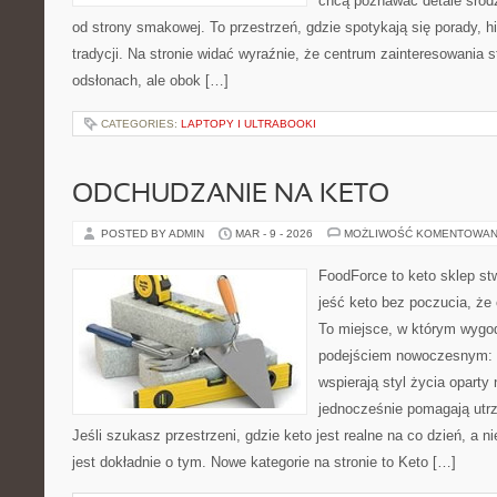
chcą poznawać detale śród
od strony smakowej. To przestrzeń, gdzie spotykają się porady, hi
tradycji. Na stronie widać wyraźnie, że centrum zainteresowania s
odsłonach, ale obok […]
CATEGORIES:
LAPTOPY I ULTRABOOKI
ODCHUDZANIE NA KETO
POSTED BY ADMIN
MAR - 9 - 2026
MOŻLIWOŚĆ KOMENTOWAN
FoodForce to keto sklep st
jeść keto bez poczucia, że 
To miejsce, w którym wygod
podejściem nowoczesnym: w
wspierają styl życia oparty
jednocześnie pomagają utrz
Jeśli szukasz przestrzeni, gdzie keto jest realne na co dzień, a ni
jest dokładnie o tym. Nowe kategorie na stronie to Keto […]