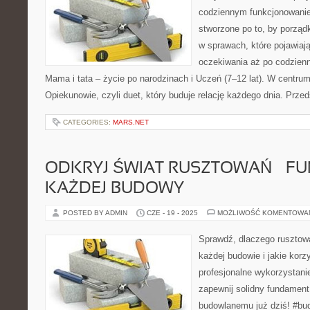
codziennym funkcjonowani
stworzone po to, by porząd
w sprawach, które pojawiaj
oczekiwania aż po codzienn
Mama i tata – życie po narodzinach i Uczeń (7–12 lat). W centrum
Opiekunowie, czyli duet, który buduje relację każdego dnia. Prze
CATEGORIES:
MARS.NET
ODKRYJ ŚWIAT RUSZTOWAŃ – F
KAŻDEJ BUDOWY
POSTED BY ADMIN
CZE - 19 - 2025
MOŻLIWOŚĆ KOMENTOWA
Sprawdź, dlaczego rusztowa
każdej budowie i jakie korz
profesjonalne wykorzystanie
zapewnij solidny fundament
budowlanemu już dziś! #bu