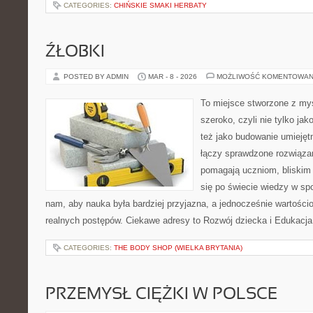
CATEGORIES:
CHIŃSKIE SMAKI HERBATY
ŹŁOBKI
POSTED BY ADMIN
MAR - 8 - 2026
MOŻLIWOŚĆ KOMENTOWAN
To miejsce stworzone z myś
szeroko, czyli nie tylko jak
też jako budowanie umiejęt
łączy sprawdzone rozwiązan
pomagają uczniom, bliskim
się po świecie wiedzy w s
nam, aby nauka była bardziej przyjazna, a jednocześnie wartościo
realnych postępów. Ciekawe adresy to Rozwój dziecka i Edukacj
CATEGORIES:
THE BODY SHOP (WIELKA BRYTANIA)
PRZEMYSŁ CIĘŻKI W POLSCE