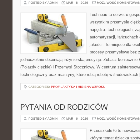
POSTED BY ADMIN
MAR - 8 - 2026
MOŻLIWOŚĆ KOMENTOWAN
Techneau to serwis o gospo
wszystkim przemyśle ciężki
napędza: technologiach, zap
automatyzacji, łańcuchach 
jakości. To miejsce dla osó
procesy przemysłowe bez zb
jednocześnie doceniają inżynierską precyzję. Zobacz koniecznie
(Pojazdy ciężkie) i Przemysł Stoczniowy. W centrum zainteresowa
technologiczny oraz maszyny, które robią robotę w środowiskach
CATEGORIES:
PROFILAKTYKA I HIGIENA WZROKU
PYTANIA OD RODZICÓW
POSTED BY ADMIN
MAR - 6 - 2026
MOŻLIWOŚĆ KOMENTOWAN
Przedszkole76 to nowoczes
którym temat dziecka spoty