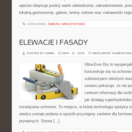
wpisów obejmuje punkty warte odwiedzenia, zakwaterowanie, poru
lokalną gastronomię, galerie, tereny zielone oraz ciekawostki regi
CATEGORIES:
ŚWIĘTA I UROCZYSTOŚCI
ELEWACJE I FASADY
POSTED BY ADMIN
MAR - 11 - 2026
MOŻLIWOŚĆ KOMENTOWA
Ultra-Ever Dry to wyspecjal
koncentruje się na ochroni
substancjami oleistymi ora
serwisu pokazuje, że nie jes
centrum informacji dla osób
jak działają superhydrofobi
rozwiązania ochronne. To miejsce, w której technologia spotyka s
wiedza zostaje podana w sposób przystępny zarówno dla fachowcó
prywatnych. Strona […]