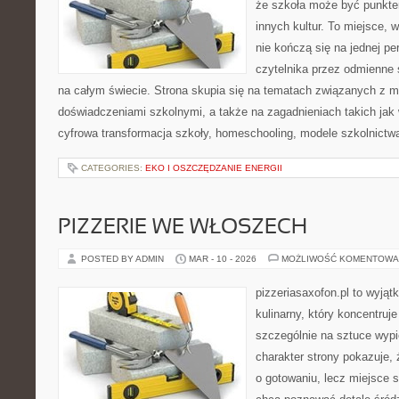
że szkoła może być punkte
innych kultur. To miejsce, 
nie kończą się na jednej p
czytelnika przez odmienne
na całym świecie. Strona skupia się na tematach związanych z 
doświadczeniami szkolnymi, a także na zagadnieniach takich jak 
cyfrowa transformacja szkoły, homeschooling, modele szkolnictw
CATEGORIES:
EKO I OSZCZĘDZANIE ENERGII
PIZZERIE WE WŁOSZECH
POSTED BY ADMIN
MAR - 10 - 2026
MOŻLIWOŚĆ KOMENTOWA
pizzeriasaxofon.pl to wyjąt
kulinarny, który koncentruje
szczególnie na sztuce wyp
charakter strony pokazuje, ż
o gotowaniu, lecz miejsce s