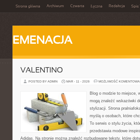
Archiwum
Czwarta
Redakcja
Strona główna
Łęczna
Spis 
EMENACJA
VALENTINO
POSTED BY ADMIN
MAR - 11 - 2026
MOŻLIWOŚĆ KOMENTOWA
Blog o modzie to miejsce, w
mogą znaleźć wskazówki d
stylizacji. Strona pralniafo
myślą o osobach, które ch
To serwis o stylu życia, kt
przedstawia modowe inspira
Adidas. Na stronie można znaleźć rozbudowane teksty, które doty