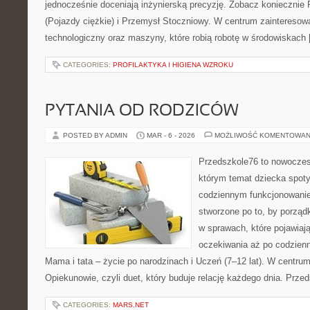
jednocześnie doceniają inżynierską precyzję. Zobacz koniecznie
(Pojazdy ciężkie) i Przemysł Stoczniowy. W centrum zainteresowa
technologiczny oraz maszyny, które robią robotę w środowiskach
CATEGORIES:
PROFILAKTYKA I HIGIENA WZROKU
PYTANIA OD RODZICÓW
POSTED BY ADMIN
MAR - 6 - 2026
MOŻLIWOŚĆ KOMENTOWAN
Przedszkole76 to nowoczes
którym temat dziecka spoty
codziennym funkcjonowani
stworzone po to, by porząd
w sprawach, które pojawiaj
oczekiwania aż po codzienn
Mama i tata – życie po narodzinach i Uczeń (7–12 lat). W centrum
Opiekunowie, czyli duet, który buduje relację każdego dnia. Prze
CATEGORIES:
MARS.NET