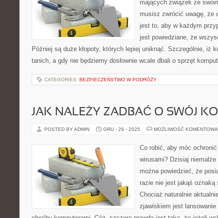
mających związek ze swoim
musisz zwrócić uwagę, że
jest to, aby w każdym przy
jest powiedziane, że wszys
Później są duże kłopoty, których lepiej uniknąć. Szczególnie, iż 
tanich, a gdy nie będziemy dosłownie wcale dbali o sprzęt kompu
CATEGORIES:
BEZPIECZEŃSTWO W PODRÓŻY
JAK NALEŻY ZADBAĆ O SWÓJ K
POSTED BY ADMIN
GRU - 29 - 2025
MOŻLIWOŚĆ KOMENTOWA
Co robić, aby móc ochronić
wirusami? Dzisiaj niemalże
można powiedzieć, że pos
razie nie jest jakąś oznaką
Chociaż naturalnie aktualni
zjawiskiem jest lansowanie
choćby komputerami. Cóż, szczera prawda jest taka, że jeżeli wc