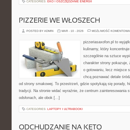
CATEGORIES:
EKO I OSZCZĘDZANIE ENERGII
PIZZERIE WE WŁOSZECH
POSTED BY ADMIN
MAR - 10 - 2026
MOŻLIWOŚĆ KOMENTOWA
pizzeriasaxofon.pl to wyjąt
kulinarny, który koncentruje
szczególnie na sztuce wyp
charakter strony pokazuje, ż
o gotowaniu, lecz miejsce s
chcą poznawać detale śród
od strony smakowej. To przestrzeń, gdzie spotykają się porady, hi
tradycji. Na stronie widać wyraźnie, że centrum zainteresowania s
odsłonach, ale obok […]
CATEGORIES:
LAPTOPY I ULTRABOOKI
ODCHUDZANIE NA KETO