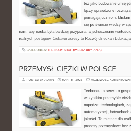
też jako budowanie umiejęt
łączy sprawdzone rozwiązan
pomagają uczniom, bliskim
się po świecie wiedzy w s
nam, aby nauka była bardziej przyjazna, a jednocześnie wartościo
realnych postępów. Ciekawe adresy to Rozwój dziecka i Edukacj
CATEGORIES:
THE BODY SHOP (WIELKA BRYTANIA)
PRZEMYSŁ CIĘŻKI W POLSCE
POSTED BY ADMIN
MAR - 8 - 2026
MOŻLIWOŚĆ KOMENTOWAN
Techneau to serwis o gospo
wszystkim przemyśle ciężki
napędza: technologiach, zap
automatyzacji, łańcuchach 
jakości. To miejsce dla osó
procesy przemysłowe bez zb