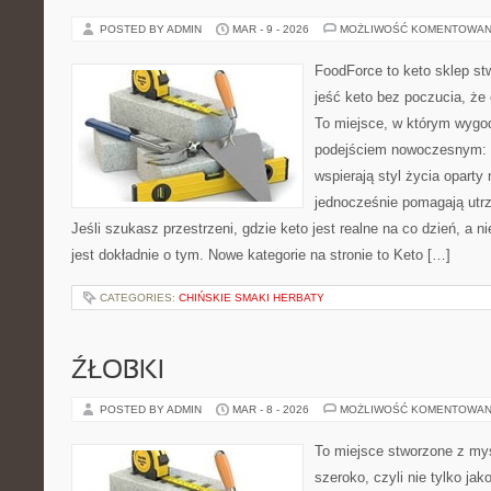
POSTED BY ADMIN
MAR - 9 - 2026
MOŻLIWOŚĆ KOMENTOWAN
FoodForce to keto sklep st
jeść keto bez poczucia, że 
To miejsce, w którym wygod
podejściem nowoczesnym: w
wspierają styl życia oparty
jednocześnie pomagają utrz
Jeśli szukasz przestrzeni, gdzie keto jest realne na co dzień, a ni
jest dokładnie o tym. Nowe kategorie na stronie to Keto […]
CATEGORIES:
CHIŃSKIE SMAKI HERBATY
ŹŁOBKI
POSTED BY ADMIN
MAR - 8 - 2026
MOŻLIWOŚĆ KOMENTOWAN
To miejsce stworzone z myś
szeroko, czyli nie tylko jak