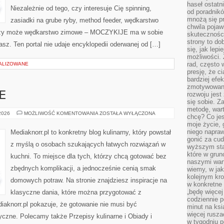
haseł ostatni
Niezależnie od tego, czy interesuje Cię spinning,
od poradnik
mnożą się pr
zasiadki na grube ryby, method feeder, wędkarstwo
chwila pojaw
czy może wędkarstwo zimowe – MOCZYKIJE ma w sobie
skuteczności
strony to do
asz. Ten portal nie udaje encyklopedii oderwanej od […]
się, jak lepi
możliwości. 
rad, często 
ALIZOWANE
presję, że c
bardziej ef
zmotywowan
E
rozwoju jest
się sobie. Z
metodę, war
OBIADY
 2026
MOŻLIWOŚĆ KOMENTOWANIA
ZOSTAŁA WYŁĄCZONA
chcę? Co je
I
moje życie, 
KOLACJE
niego napraw
Mediaknorr.pl to konkretny blog kulinarny, który powstał
gonić za cud
z myślą o osobach szukających łatwych rozwiązań w
wyższym sta
które w grun
kuchni. To miejsce dla tych, którzy chcą gotować bez
naszymi wart
zbędnych komplikacji, a jednocześnie cenią smak
wiemy, w ja
kolejnym kr
domowych potraw. Na stronie znajdziesz inspiracje na
w konkretne 
„będę więcej
klasyczne dania, które można przygotować z
codziennie p
aknorr.pl pokazuje, że gotowanie nie musi być
minut na ksi
więcej rusza
czne. Polecamy także Przepisy kulinarne i Obiady i
w tygodniu p