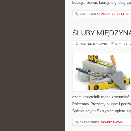
kolacje. Serwis kieruje się ideą, ż
CATEGORIES:
PORADY PIELĘGNA
ŚLUBY MIĘDZYN
POSTED BY ADMIN
STY - 21 -
czemu czytelnik może zrozumieć 
Polecamy Prezenty ślubne i podzię
Śpiewających Skrzypiec opiera si
CATEGORIES:
SKANDYNAWIA