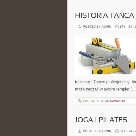
HISTORIA TAŃCA
POSTED BY ADMIN
STY - 24 -
tancerzy i Taniec profesjonalny. 
może zacząć w swoim tempie: […
CATEGORIES:
CIEKAWOSTKI
JOGA I PILATES
POSTED BY ADMIN
STY - 24 -