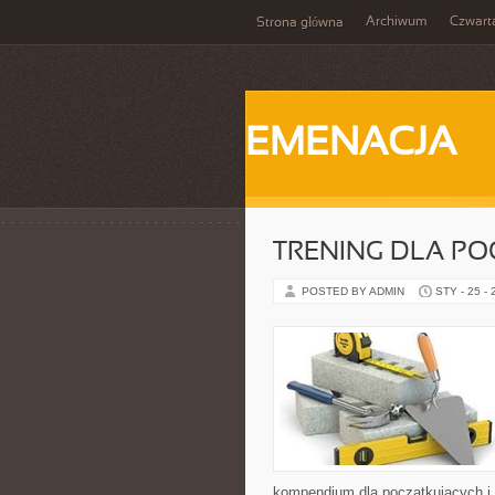
Archiwum
Czwart
Strona główna
EMENACJA
TRENING DLA P
POSTED BY ADMIN
STY - 25 -
kompendium dla początkujących i 