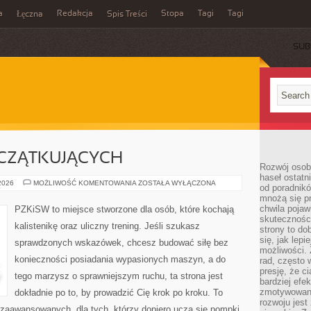
a
Redakcja
Stopa
Tagi
Tagi
Łęczna
Spis Treści
SUB
OCZĄTKUJĄCYCH
Rozwój osobi
haseł ostatni
TRENING
 2026
MOŻLIWOŚĆ KOMENTOWANIA
ZOSTAŁA WYŁĄCZONA
od poradnik
DLA
mnożą się pr
POCZĄTKUJĄCYCH
chwila pojaw
PZKiSW to miejsce stworzone dla osób, które kochają
skuteczności
kalistenikę oraz uliczny trening. Jeśli szukasz
strony to do
się, jak lepi
sprawdzonych wskazówek, chcesz budować siłę bez
możliwości. 
konieczności posiadania wypasionych maszyn, a do
rad, często 
presję, że c
tego marzysz o sprawniejszym ruchu, ta strona jest
bardziej ef
zmotywowan
dokładnie po to, by prowadzić Cię krok po kroku. To
rozwoju jest
zaawansowanych, dla tych, którzy dopiero uczą się pompki,