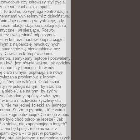
i zawodowe czy zdrowszy styl życia,
enie się słuchania, empatii i
. To trudne, bo wymaga konfrontacji z
hematami wyniesionymi z dzieciństwa,
śnie daje ogromną satysfakcję, gdy
nasze relacje stają się spokojniejsze,
entyczne i wspierające. Rozwój
si też uwzględniać odpoczynek.
e, w kulturze nastawionej na ciągłe
ednym z najbardziej rewolucyjnych
nauczenie się nicnierobienia bez
y. Chwila, w której świadomie
elefon, zamykamy laptopa i pozwalamy
stu być, jest równie ważna, jak godziny
 nauce czy treningu. To wtedy
ię ciało i umysł, pojawiają się nowe
związania problemów, z którymi
ęciliśmy się w kółko. Ostatecznie
sty nie polega na tym, by stać się
sją siebie”, ale na tym, by żyć w
ziej świadomy, spójny z własnymi
i w miarę możliwości życzliwy dla
ych. Nie ma jednej ścieżki ani jednego
empa. Są za to pytania, które warto
ać: czego potrzebuję? Co mogę zrobić
utro było choć odrobinę lepsze? Jak
o siebie, nie zapominając o innych?
a nie będą się zmieniać wraz z
apami życia – i to jest w porządku.
sty stał się jednym z najmodniejszych