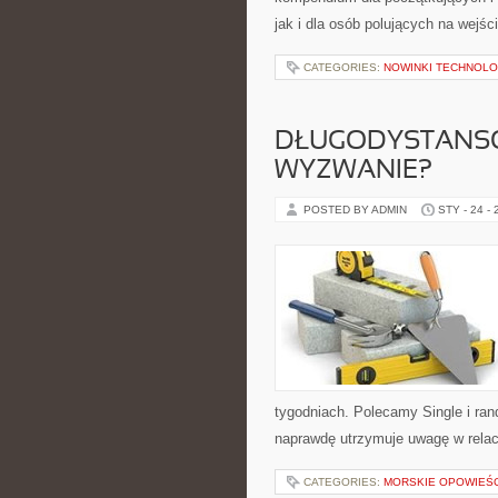
jak i dla osób polujących na wejśc
CATEGORIES:
NOWINKI TECHNOLO
DŁUGODYSTANSO
WYZWANIE?
POSTED BY ADMIN
STY - 24 -
tygodniach. Polecamy Single i ran
naprawdę utrzymuje uwagę w relacj
CATEGORIES:
MORSKIE OPOWIEŚC