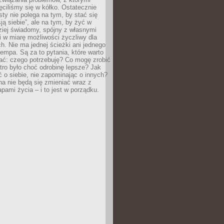
ęciliśmy się w kółko. Ostatecznie
sty nie polega na tym, by stać się
sją siebie”, ale na tym, by żyć w
ziej świadomy, spójny z własnymi
i w miarę możliwości życzliwy dla
ych. Nie ma jednej ścieżki ani jednego
empa. Są za to pytania, które warto
ać: czego potrzebuję? Co mogę zrobić
utro było choć odrobinę lepsze? Jak
o siebie, nie zapominając o innych?
a nie będą się zmieniać wraz z
apami życia – i to jest w porządku.