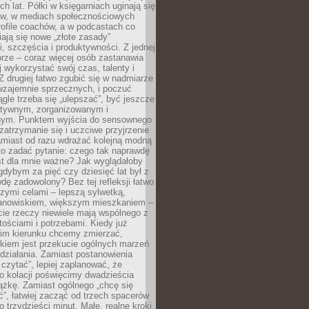
ch lat. Półki w księgarniach uginają się
ów, w mediach społecznościowych
ofile coachów, a w podcastach co
iają się nowe „złote zasady”
, szczęścia i produktywności. Z jednej
brze – coraz więcej osób zastanawia
ej wykorzystać swój czas, talenty i
Z drugiej łatwo zgubić się w nadmiarze
wzajemnie sprzecznych, i poczuć
iągle trzeba się „ulepszać”, być jeszcze
ektywnym, zorganizowanym i
ym. Punktem wyjścia do sensownego
 zatrzymanie się i uczciwe przyjrzenie
amiast od razu wdrażać kolejną modną
to zadać pytanie: czego tak naprawdę
st dla mnie ważne? Jak wyglądałoby
gdybym za pięć czy dziesięć lat był z
dę zadowolony? Bez tej refleksji łatwo
zymi celami – lepszą sylwetką,
nowiskiem, większym mieszkaniem –
cie rzeczy niewiele mają wspólnego z
ościami i potrzebami. Kiedy już
kim kierunku chcemy zmierzać,
okiem jest przekucie ogólnych marzeń
działania. Zamiast postanowienia
 czytać”, lepiej zaplanować, że
o kolacji poświęcimy dwadzieścia
ążkę. Zamiast ogólnego „chcę się
ć”, łatwiej zacząć od trzech spacerów
o trzydzieści minut. Małe, realne kroki,