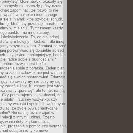
 priorytety, które nawyki okazały się
óre pomysły nie przeszły próby czasu.
dnak zapominać, że rozwój to nie
wo wpaść w pułapkę nieustannego
 się z innymi: ktoś szybciej schudł,
 firmę, ktoś inny przebiegł maraton, a
toimy w miejscu”. Tymczasem każdy
nnego punktu, ma inne zasoby,
 i doświadczenia. To, co dla jednej
aturalnym kolejnym krokiem, dla innej
gantycznym skokiem. Zamiast patrzeć
epiej porównywać się do siebie sprzed
ch: czy jestem spokojniejszy, bardziej
piej radzę sobie z trudnościami?
entem rozwoju jest także
radzenia sobie z porażką. Żaden plan
lny, a żaden człowiek nie jest w stanie
mać się swoich postanowień. Zdarzają
, gdy nie ćwiczymy, nie uczymy się i
emy zadań z listy. Kluczowe jest wtedy
liczyliśmy „przerwę”, ale to, jak na nią
 Czy potraktujemy ją jak dowód, że
ie udało” i rzucimy wszystko, czy
gniemy wnioski i spokojnie wrócimy do
ptując, że życie bywa chaotyczne i
alne? Nie da się też rozwijać w
 relacji z innymi ludźmi. Często
wyzwania dotyczą komunikacji,
anic, proszenia o pomoc czy wyrażania
a nad sobą to nie tylko nowe