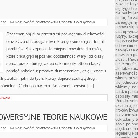
zawsze trzy
się tygodnie
nie realizuj
nie to, że za
zareagujemy.
KOŚCIÓŁ
 2026
MOŻLIWOŚĆ KOMENTOWANIA
ZOSTAŁA WYŁĄCZONA
„znowu się n
raczej wycią
Szczepan.org.pl to przestrzeń poświęcony duchowości
rutyny, akce
nieprzewidyw
oraz życiu chrześcijaństwa, którego sercem jest temat
oderwaniu od
parafii św. Szczepana. To miejsce powstało dla osób,
największe 
stawiania gr
które chcą głębiej poznać codzienność wiary: od ciszy
złości. Prac
serca, przez liturgię, aż po sakramenty. Strona łączy
umiejętnośc
ale także ucz
pamięć pokoleń z prostym tłumaczeniem, dzięki czemu
asertywności
własnymi sc
h parafian, jak i do tych, którzy dopiero szukają drogi.
ale jednocze
kościelne i Cuda i objawienia. Na łamach serwisu […]
widzimy, że 
bardziej aut
osobisty mu
RAWAMI
Paradoksalni
działanie, j
kroków bywa 
poczucia win
ROWERSYJNE TEORIE NAUKOWE
odkładamy t
sobie po pro
DZIWNE
spędzone na
 2026
MOŻLIWOŚĆ KOMENTOWANIA
ZOSTAŁA WYŁĄCZONA
I
regeneruje s
KONTROWERSYJNE
pomysły i ro