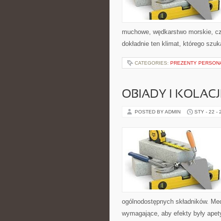
muchowe, wędkarstwo morskie, 
dokładnie ten klimat, którego szuk
CATEGORIES:
PREZENTY PERSON
OBIADY I KOLACJ
POSTED BY ADMIN
STY - 22 -
ogólnodostępnych składników. Medi
wymagające, aby efekty były apety