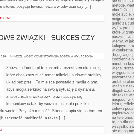
się sobie. Z
metodę, war
ie siłowe, pozycję lewara, lewara w odwrocie czy […]
chcę? Co je
moje życie, 
GICZNE
niego napraw
gonić za cud
wyższym sta
które w grun
naszymi wart
WE ZWIĄZKI – SUKCES CZY
wiemy, w ja
kolejnym kr
w konkretne 
„będę więcej
DŁUGODYSTANSOWE
 2026
MOŻLIWOŚĆ KOMENTOWANIA
ZOSTAŁA WYŁĄCZONA
codziennie p
ZWIĄZKI
–
minut na ksi
SUKCES
ZatrzymajFaceta.pl to konkretna przestrzeń dla kobiet,
więcej rusza
CZY
w tygodniu p
WYZWANIE?
które chcą zrozumieć temat miłości i budować stabilny
powtarzane r
ambitne plan
układ bez presji. To miejsce powstało z myślą o tym,
właśnie z ta
abyś mogła zerknąć na swoją sytuację z dystansu,
długotrwała 
się także w
znaleźć realne wskazówki oraz nauczyć się
miejsce, w k
komunikować tak, by więź nie uciekała po kilku
lektur, refl
celów i pod
dkowanie i Przyjaźń a miłość. Strona skupia się na tym, co
papierowy no
na telefonie
i: szczerość, stabilność, a także […]
to, co dla n
wszystko za
I
się mapą nas