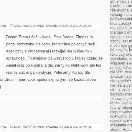
zmieniały się
trwałe, a kt
Nie można je
wyścig. Łat
porównywania
ktoś założył
HISTORIA
 2026
MOŻLIWOŚĆ KOMENTOWANIA
ZOSTAŁA WYŁĄCZONA
my wciąż „s
TAŃCA
startuje z i
ograniczenia
Dream Team Łódź – Aerial, Pole Dance, Fitness to
osoby jest n
portal stworzona dla osób, które chcą połączyć ruch
może być gi
na innych, l
sceniczny z ćwiczeniami i rozwijać się w kierunku
roku czy dwó
sprawności. To miejsce dla wszystkich, którzy czują, że
świadomy, le
Ważnym elem
Aerial oraz pole potrafią dać nie tylko efekt wow, ale też
umiejętność 
nie jest idea
realnie wspierają kondycję. Polecamy Porady dla
zawsze trzy
Idea Dream Team Łódź opiera się na tym, że każda osoba
się tygodnie
nie realizuj
]
nie to, że za
zareagujemy.
„znowu się n
raczej wycią
rutyny, akce
nieprzewidyw
oderwaniu od
największe 
stawiania gr
JOGA
 2026
MOŻLIWOŚĆ KOMENTOWANIA
ZOSTAŁA WYŁĄCZONA
złości. Prac
I