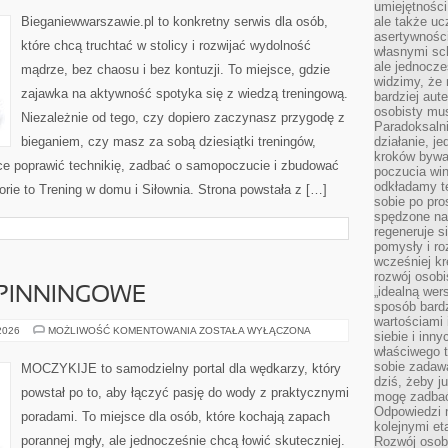
PILATES
umiejętnośc
Bieganiewwarszawie.pl to konkretny serwis dla osób,
ale także ucz
asertywności
które chcą truchtać w stolicy i rozwijać wydolność
własnymi sc
ale jednocze
mądrze, bez chaosu i bez kontuzji. To miejsce, gdzie
widzimy, że 
zajawka na aktywność spotyka się z wiedzą treningową.
bardziej aut
osobisty mu
Niezależnie od tego, czy dopiero zaczynasz przygodę z
Paradoksalni
bieganiem, czy masz za sobą dziesiątki treningów,
działanie, j
kroków bywa 
ące poprawić technikię, zadbać o samopoczucie i zbudować
poczucia win
odkładamy t
ie to Trening w domu i Siłownia. Strona powstała z […]
sobie po pro
spędzone na
regeneruje s
pomysły i ro
wcześniej kr
rozwój osobi
„idealną wer
PINNINGOWE
sposób bard
wartościami 
WĘDKARSTWO
 2026
MOŻLIWOŚĆ KOMENTOWANIA
ZOSTAŁA WYŁĄCZONA
siebie i inn
SPINNINGOWE
właściwego t
sobie zadaw
MOCZYKIJE to samodzielny portal dla wędkarzy, który
dziś, żeby j
powstał po to, aby łączyć pasję do wody z praktycznymi
mogę zadbać 
Odpowiedzi n
poradami. To miejsce dla osób, które kochają zapach
kolejnymi et
porannej mgły, ale jednocześnie chcą łowić skuteczniej.
Rozwój osobi