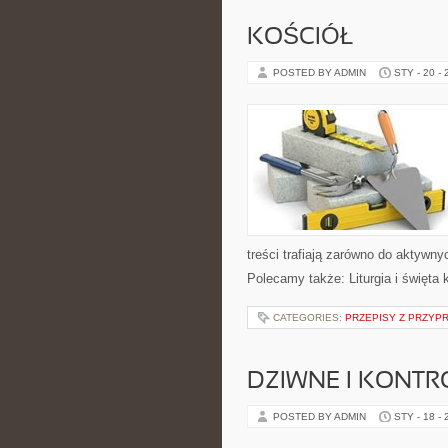
KOŚCIÓŁ
POSTED BY ADMIN
STY - 20 -
treści trafiają zarówno do aktywnyc
Polecamy także: Liturgia i święta 
CATEGORIES:
PRZEPISY Z PRZYP
DZIWNE I KONT
POSTED BY ADMIN
STY - 18 -