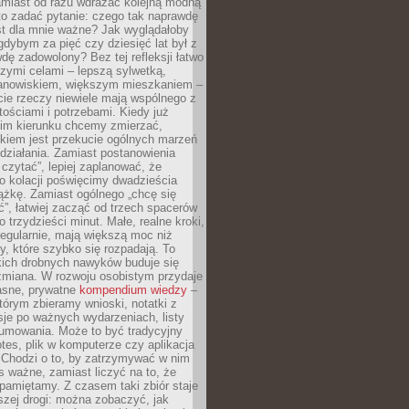
amiast od razu wdrażać kolejną modną
to zadać pytanie: czego tak naprawdę
st dla mnie ważne? Jak wyglądałoby
gdybym za pięć czy dziesięć lat był z
dę zadowolony? Bez tej refleksji łatwo
zymi celami – lepszą sylwetką,
nowiskiem, większym mieszkaniem –
cie rzeczy niewiele mają wspólnego z
ościami i potrzebami. Kiedy już
kim kierunku chcemy zmierzać,
okiem jest przekucie ogólnych marzeń
działania. Zamiast postanowienia
 czytać”, lepiej zaplanować, że
o kolacji poświęcimy dwadzieścia
ążkę. Zamiast ogólnego „chcę się
ć”, łatwiej zacząć od trzech spacerów
o trzydzieści minut. Małe, realne kroki,
egularnie, mają większą moc niż
y, które szybko się rozpadają. To
kich drobnych nawyków buduje się
zmiana. W rozwoju osobistym przydaje
łasne, prywatne
kompendium wiedzy
–
tórym zbieramy wnioski, notatki z
eksje po ważnych wydarzeniach, listy
sumowania. Może to być tradycyjny
tes, plik w komputerze czy aplikacja
. Chodzi o to, by zatrzymywać w nim
as ważne, zamiast liczyć na to, że
pamiętamy. Z czasem taki zbiór staje
zej drogi: można zobaczyć, jak