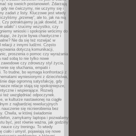
mać się swoich postanowień. Zdarzają
, gdy nie ćwiczymy, nie uczymy się i
emy zadań z listy. Kluczowe jest wtedy
liczyliśmy „przerwę”, ale to, jak na nią
 Czy potraktujemy ją jak dowód, że
ie udało” i rzucimy wszystko, czy
gniemy wnioski i spokojnie wrócimy do
ptując, że życie bywa chaotyczne i
alne? Nie da się też rozwijać w
 relacji z innymi ludźmi. Często
wyzwania dotyczą komunikacji,
anic, proszenia o pomoc czy wyrażania
a nad sobą to nie tylko nowe
i zawodowe czy zdrowszy styl życia,
enie się słuchania, empatii i
. To trudne, bo wymaga konfrontacji z
hematami wyniesionymi z dzieciństwa,
śnie daje ogromną satysfakcję, gdy
nasze relacje stają się spokojniejsze,
entyczne i wspierające. Rozwój
si też uwzględniać odpoczynek.
e, w kulturze nastawionej na ciągłe
ednym z najbardziej rewolucyjnych
nauczenie się nicnierobienia bez
y. Chwila, w której świadomie
elefon, zamykamy laptopa i pozwalamy
stu być, jest równie ważna, jak godziny
 nauce czy treningu. To wtedy
ię ciało i umysł, pojawiają się nowe
związania problemów, z którymi