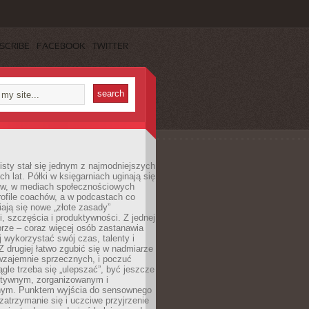
SCRIBE
FACEBOOK
TWITTER
sty stał się jednym z najmodniejszych
ch lat. Półki w księgarniach uginają się
ów, w mediach społecznościowych
ofile coachów, a w podcastach co
iają się nowe „złote zasady”
, szczęścia i produktywności. Z jednej
brze – coraz więcej osób zastanawia
ej wykorzystać swój czas, talenty i
Z drugiej łatwo zgubić się w nadmiarze
wzajemnie sprzecznych, i poczuć
iągle trzeba się „ulepszać”, być jeszcze
ektywnym, zorganizowanym i
ym. Punktem wyjścia do sensownego
 zatrzymanie się i uczciwe przyjrzenie