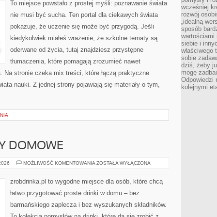
TEORIE
To miejsce powstało z prostej myśli: poznawanie świata
NAUKOWE
wcześniej kr
rozwój osobi
nie musi być sucha. Ten portal dla ciekawych świata
„idealną wer
pokazuje, że uczenie się może być przygodą. Jeśli
sposób bard
wartościami 
kiedykolwiek miałeś wrażenie, że szkolne tematy są
siebie i inn
oderwane od życia, tutaj znajdziesz przystępne
właściwego t
sobie zadaw
tłumaczenia, które pomagają zrozumieć nawet
dziś, żeby j
mogę zadbać 
. Na stronie czeka mix treści, które łączą praktyczne
Odpowiedzi n
ata nauki. Z jednej strony pojawiają się materiały o tym,
kolejnymi et
NIA
ERY DOMOWE
NALEWKI
 2026
MOŻLIWOŚĆ KOMENTOWANIA
ZOSTAŁA WYŁĄCZONA
I
LIKIERY
DOMOWE
zrobdrinka.pl to wygodne miejsce dla osób, które chcą
łatwo przygotować proste drinki w domu – bez
barmańskiego zaplecza i bez wyszukanych składników.
To kolekcja pomysłów na drinki, które da się zrobić z