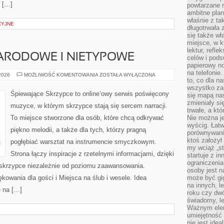
e […]
powtarzane r
ambitne plan
właśnie z ta
CYJNE
długotrwała 
się także w
miejsce, w k
lektur, refl
ARODOWE I NIETYPOWE
celów i pod
papierowy no
na telefonie
ŚLUBY
 2026
MOŻLIWOŚĆ KOMENTOWANIA
ZOSTAŁA WYŁĄCZONA
to, co dla n
MIĘDZYNARODOWE
I
wszystko za
NIETYPOWE
Śpiewające Skrzypce to online’owy serwis poświęcony
się mapą nas
zmieniały się
muzyce, w którym skrzypce stają się sercem narracji.
trwałe, a kt
To miejsce stworzone dla osób, które chcą odkrywać
Nie można je
wyścig. Łat
piękno melodii, a także dla tych, którzy pragną
porównywania
ktoś założył
pogłębiać warsztat na instrumencie smyczkowym.
my wciąż „s
Strona łączy inspiracje z rzetelnymi informacjami, dzięki
startuje z i
ograniczenia
skrzypce niezależnie od poziomu zaawansowania.
osoby jest n
kowania dla gości i Miejsca na ślub i wesele. Idea
może być gi
na innych, l
ę na […]
roku czy dwó
świadomy, le
Ważnym elem
umiejętność 
nie jest idea