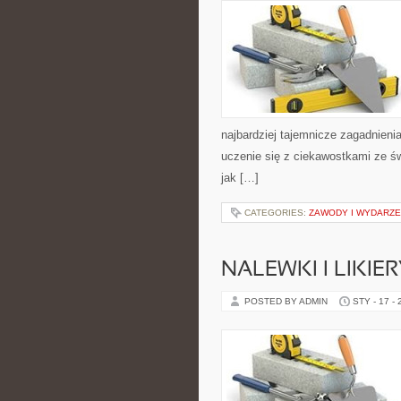
najbardziej tajemnicze zagadnienia
uczenie się z ciekawostkami ze świ
jak […]
CATEGORIES:
ZAWODY I WYDARZE
NALEWKI I LIKI
POSTED BY ADMIN
STY - 17 -