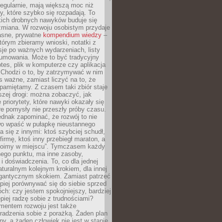
egularnie, mają większą moc niż
y, które szybko się rozpadają. To
kich drobnych nawyków buduje się
zmiana. W rozwoju osobistym przydaje
łasne, prywatne
kompendium wiedzy
–
tórym zbieramy wnioski, notatki z
eksje po ważnych wydarzeniach, listy
sumowania. Może to być tradycyjny
tes, plik w komputerze czy aplikacja
. Chodzi o to, by zatrzymywać w nim
as ważne, zamiast liczyć na to, że
pamiętamy. Z czasem taki zbiór staje
zej drogi: można zobaczyć, jak
 priorytety, które nawyki okazały się
óre pomysły nie przeszły próby czasu.
dnak zapominać, że rozwój to nie
wo wpaść w pułapkę nieustannego
 się z innymi: ktoś szybciej schudł,
 firmę, ktoś inny przebiegł maraton, a
toimy w miejscu”. Tymczasem każdy
nnego punktu, ma inne zasoby,
 i doświadczenia. To, co dla jednej
aturalnym kolejnym krokiem, dla innej
gantycznym skokiem. Zamiast patrzeć
epiej porównywać się do siebie sprzed
ch: czy jestem spokojniejszy, bardziej
piej radzę sobie z trudnościami?
entem rozwoju jest także
radzenia sobie z porażką. Żaden plan
lny, a żaden człowiek nie jest w stanie