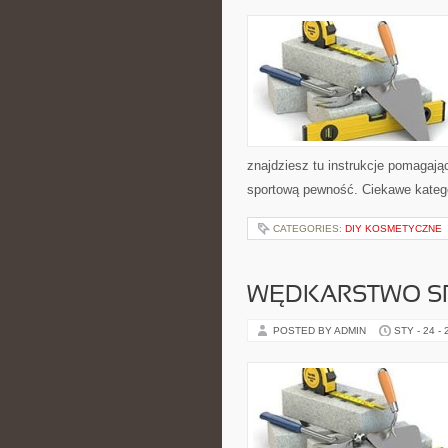
znajdziesz tu instrukcje pomagaj
sportową pewność. Ciekawe kategor
CATEGORIES:
DIY KOSMETYCZNE
WĘDKARSTWO S
POSTED BY ADMIN
STY - 24 -