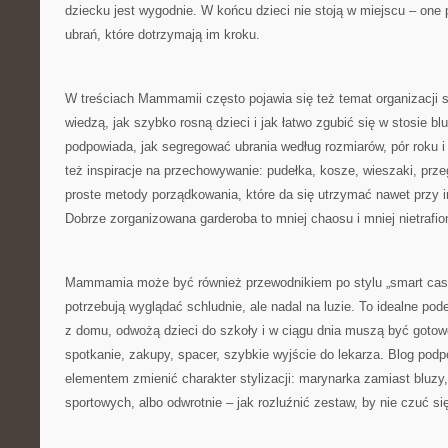
dziecku jest wygodnie. W końcu dzieci nie stoją w miejscu – one p
ubrań, które dotrzymają im kroku.
W treściach Mammamii często pojawia się też temat organizacji sz
wiedzą, jak szybko rosną dzieci i jak łatwo zgubić się w stosie bl
podpowiada, jak segregować ubrania według rozmiarów, pór roku i
też inspiracje na przechowywanie: pudełka, kosze, wieszaki, prze
proste metody porządkowania, które da się utrzymać nawet przy 
Dobrze zorganizowana garderoba to mniej chaosu i mniej nietrafi
Mammamia może być również przewodnikiem po stylu „smart casua
potrzebują wyglądać schludnie, ale nadal na luzie. To idealne pode
z domu, odwożą dzieci do szkoły i w ciągu dnia muszą być gotow
spotkanie, zakupy, spacer, szybkie wyjście do lekarza. Blog pod
elementem zmienić charakter stylizacji: marynarka zamiast bluzy
sportowych, albo odwrotnie – jak rozluźnić zestaw, by nie czuć s