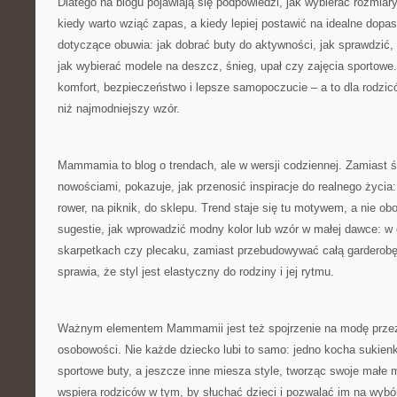
Dlatego na blogu pojawiają się podpowiedzi, jak wybierać rozmiary „
kiedy warto wziąć zapas, a kiedy lepiej postawić na idealne dopa
dotyczące obuwia: jak dobrać buty do aktywności, jak sprawdzić, 
jak wybierać modele na deszcz, śnieg, upał czy zajęcia sportowe
komfort, bezpieczeństwo i lepsze samopoczucie – a to dla rodzic
niż najmodniejszy wzór.
Mammamia to blog o trendach, ale w wersji codziennej. Zamiast 
nowościami, pokazuje, jak przenosić inspiracje do realnego życia
rower, na piknik, do sklepu. Trend staje się tu motywem, a nie 
sugestie, jak wprowadzić modny kolor lub wzór w małej dawce: w
skarpetkach czy plecaku, zamiast przebudowywać całą garderobę
sprawia, że styl jest elastyczny do rodziny i jej rytmu.
Ważnym elementem Mammamii jest też spojrzenie na modę przez
osobowości. Nie każde dziecko lubi to samo: jedno kocha sukienki i
sportowe buty, a jeszcze inne miesza style, tworząc swoje małe
wspiera rodziców w tym, by słuchać dzieci i pozwalać im na wyb