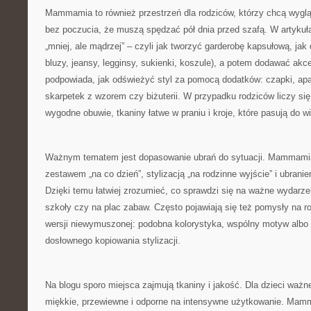
Mammamia to również przestrzeń dla rodziców, którzy chcą wygląda
bez poczucia, że muszą spędzać pół dnia przed szafą. W artykuł
„mniej, ale mądrzej” – czyli jak tworzyć garderobę kapsułową, jak d
bluzy, jeansy, legginsy, sukienki, koszule), a potem dodawać akcen
podpowiada, jak odświeżyć styl za pomocą dodatków: czapki, apas
skarpetek z wzorem czy biżuterii. W przypadku rodziców liczy się
wygodne obuwie, tkaniny łatwe w praniu i kroje, które pasują do wi
Ważnym tematem jest dopasowanie ubrań do sytuacji. Mammamia
zestawem „na co dzień”, stylizacją „na rodzinne wyjście” i ubrani
Dzięki temu łatwiej zrozumieć, co sprawdzi się na ważne wydarzen
szkoły czy na plac zabaw. Często pojawiają się też pomysły na 
wersji niewymuszonej: podobna kolorystyka, wspólny motyw albo 
dosłownego kopiowania stylizacji.
Na blogu sporo miejsca zajmują tkaniny i jakość. Dla dzieci ważne
miękkie, przewiewne i odporne na intensywne użytkowanie. Mam