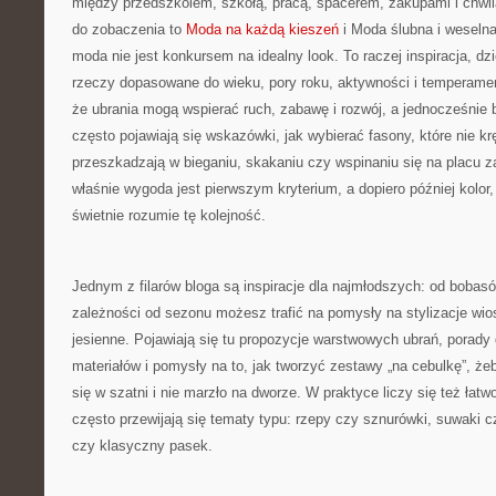
między przedszkolem, szkołą, pracą, spacerem, zakupami i chwilą 
do zobaczenia to
Moda na każdą kieszeń
i Moda ślubna i weseln
moda nie jest konkursem na idealny look. To raczej inspiracja, dzię
rzeczy dopasowane do wieku, pory roku, aktywności i temperamen
że ubrania mogą wspierać ruch, zabawę i rozwój, a jednocześnie
często pojawiają się wskazówki, jak wybierać fasony, które nie krę
przeszkadzają w bieganiu, skakaniu czy wspinaniu się na placu za
właśnie wygoda jest pierwszym kryterium, a dopiero później kolor
świetnie rozumie tę kolejność.
Jednym z filarów bloga są inspiracje dla najmłodszych: od bobasó
zależności od sezonu możesz trafić na pomysły na stylizacje wi
jesienne. Pojawiają się tu propozycje warstwowych ubrań, porady
materiałów i pomysły na to, jak tworzyć zestawy „na cebulkę”, że
się w szatni i nie marzło na dworze. W praktyce liczy się też łatw
często przewijają się tematy typu: rzepy czy sznurówki, suwaki cz
czy klasyczny pasek.