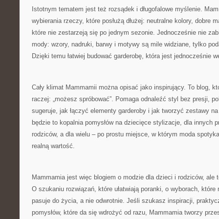
Istotnym tematem jest też rozsądek i długofalowe myślenie. M
wybierania rzeczy, które posłużą dłużej: neutralne kolory, dobre ma
które nie zestarzeją się po jednym sezonie. Jednocześnie nie zabi
mody: wzory, nadruki, barwy i motywy są mile widziane, tylko po
Dzięki temu łatwiej budować garderobę, która jest jednocześnie we
Cały klimat Mammamii można opisać jako inspirujący. To blog, któ
raczej: „możesz spróbować”. Pomaga odnaleźć styl bez presji, po
sugeruje, jak łączyć elementy garderoby i jak tworzyć zestawy na
będzie to kopalnia pomysłów na dziecięce stylizacje, dla innych
rodziców, a dla wielu – po prostu miejsce, w którym moda spotyka
realną wartość.
Mammamia jest więc blogiem o modzie dla dzieci i rodziców, ale
O szukaniu rozwiązań, które ułatwiają poranki, o wyborach, które m
pasuje do życia, a nie odwrotnie. Jeśli szukasz inspiracji, prakt
pomysłów, które da się wdrożyć od razu, Mammamia tworzy przest