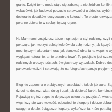
granic. Dzięki temu moda staje się zabawą, a nie źródłem konflikt
wskazówki, jak budować poczucie sprawczości u dziecka: wybó
dobieranie dodatków, decydowanie o kolorach. To proste rozwiąza
poranne ubieranie w spokojniejszą rutynę.
Na Mammamii znajdziesz także inspiracje na styl rodzinny, czyli
pokazuje, jak tworzyć paletę kolorów dla całej rodziny, jak łączyć
mocniejszymi akcentami oraz jak planować ubrania na wspólne wyj
wyglądać naturalnie, a nie „przebraniowo”. To podejście jest szc
rodzinnych uroczystościach, świętach czy wyjazdach. Dobrze dobr
pakowanie walizki i sprawiają, że na fotografiach panuje przyjemn
Blog nie zapomina o praktycznych aspektach, takich jak aura. Są 
dzieci na deszcz, wiatr, śnieg i upał, jak dobierać kurtki, kombine
Pojawiają się też sugestie dotyczące ubioru „na przejścia”: wiosn
więc liczy się warstwowość, odpowiednie skarpety i dobrze dob
uwagę na detale: ściągacze, kaptury, wykończenia, które potrafi