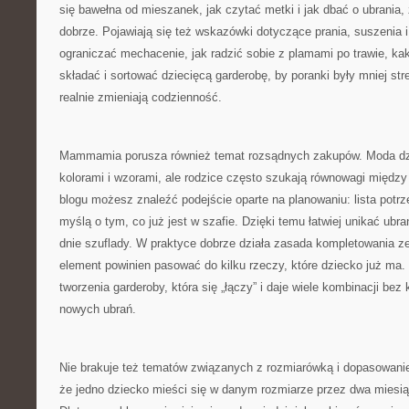
się bawełna od mieszanek, jak czytać metki i jak dbać o ubrania,
dobrze. Pojawiają się też wskazówki dotyczące prania, suszenia 
ograniczać mechacenie, jak radzić sobie z plamami po trawie, ka
składać i sortować dziecięcą garderobę, by poranki były mniej stre
realnie zmieniają codzienność.
Mammamia porusza również temat rozsądnych zakupów. Moda dzie
kolorami i wzorami, ale rodzice często szukają równowagi międ
blogu możesz znaleźć podejście oparte na planowaniu: lista potrze
myślą o tym, co już jest w szafie. Dzięki temu łatwiej unikać ubrań
dnie szuflady. W praktyce dobrze działa zasada kompletowania 
element powinien pasować do kilku rzeczy, które dziecko już ma
tworzenia garderoby, która się „łączy” i daje wiele kombinacji bez
nowych ubrań.
Nie brakuje też tematów związanych z rozmiarówką i dopasowani
że jedno dziecko mieści się w danym rozmiarze przez dwa miesiąc