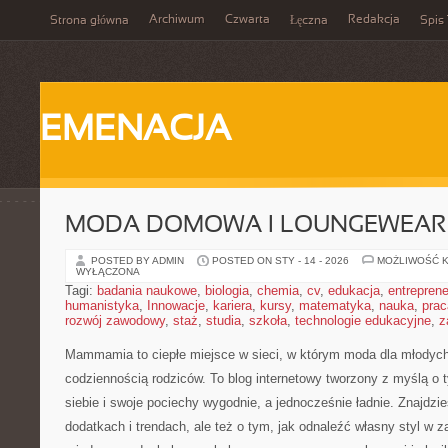
Archiwum
Czwarta
Redakcja
Strona główna
Łęczna
Spis 
EMENACJA
MODA DOMOWA I LOUNGEWEAR
POSTED BY ADMIN
POSTED ON STY - 14 - 2026
MOŻLIWOŚĆ 
WYŁĄCZONA
Tagi:
badania naukowe
,
biologia
,
chemia
,
cv
,
edukacja
,
entreprene
humanistyka
,
Innowacje
,
kariera
,
kursy
,
matematyka
,
nauka
,
prac
rozwój zawodowy
,
staż
,
studia
,
szkoła
,
technologie edukacyjne
,
z
Mammamia to ciepłe miejsce w sieci, w którym moda dla młodyc
codziennością rodziców. To blog internetowy tworzony z myślą o t
siebie i swoje pociechy wygodnie, a jednocześnie ładnie. Znajdzies
dodatkach i trendach, ale też o tym, jak odnaleźć własny styl w z