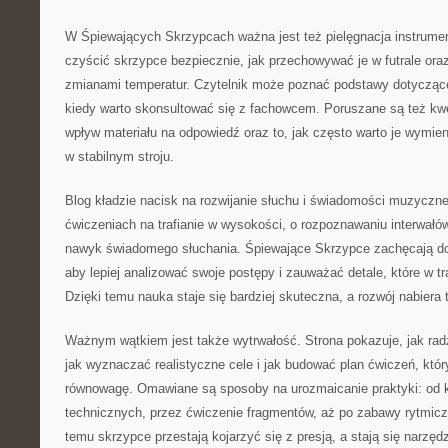
W Śpiewających Skrzypcach ważna jest też pielęgnacja instrumen
czyścić skrzypce bezpiecznie, jak przechowywać je w futrale oraz
zmianami temperatur. Czytelnik może poznać podstawy dotyczące
kiedy warto skonsultować się z fachowcem. Poruszane są też kwe
wpływ materiału na odpowiedź oraz to, jak często warto je wymie
w stabilnym stroju.
Blog kładzie nacisk na rozwijanie słuchu i świadomości muzycznej
ćwiczeniach na trafianie w wysokości, o rozpoznawaniu interwałó
nawyk świadomego słuchania. Śpiewające Skrzypce zachęcają do
aby lepiej analizować swoje postępy i zauważać detale, które w tr
Dzięki temu nauka staje się bardziej skuteczna, a rozwój nabiera
Ważnym wątkiem jest także wytrwałość. Strona pokazuje, jak radz
jak wyznaczać realistyczne cele i jak budować plan ćwiczeń, któr
równowagę. Omawiane są sposoby na urozmaicanie praktyki: od k
technicznych, przez ćwiczenie fragmentów, aż po zabawy rytmiczn
temu skrzypce przestają kojarzyć się z presją, a stają się narzęd