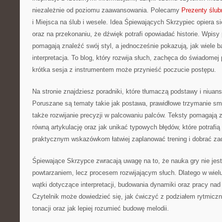
niezależnie od poziomu zaawansowania. Polecamy
Prezenty ślub
i Miejsca na ślub i wesele. Idea Śpiewających Skrzypiec opiera si
oraz na przekonaniu, że dźwięk potrafi opowiadać historie. Wpisy
pomagają znaleźć swój styl, a jednocześnie pokazują, jak wiele
interpretacja. To blog, który rozwija słuch, zachęca do świadomej
krótka sesja z instrumentem może przynieść poczucie postępu.
Na stronie znajdziesz poradniki, które tłumaczą podstawy i niuan
Poruszane są tematy takie jak postawa, prawidłowe trzymanie sm
także rozwijanie precyzji w palcowaniu palców. Teksty pomagają
równą artykulację oraz jak unikać typowych błędów, które potrafią
praktycznym wskazówkom łatwiej zaplanować trening i dobrać za
Śpiewające Skrzypce zwracają uwagę na to, że nauka gry nie je
powtarzaniem, lecz procesem rozwijającym słuch. Dlatego w wielu
wątki dotyczące interpretacji, budowania dynamiki oraz pracy na
Czytelnik może dowiedzieć się, jak ćwiczyć z podziałem rytmicz
tonacji oraz jak lepiej rozumieć budowę melodii.