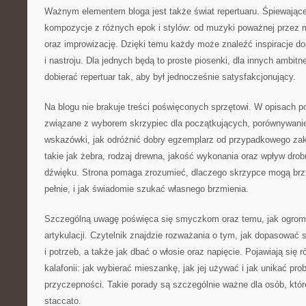
Ważnym elementem bloga jest także świat repertuaru. Śpiewając
kompozycje z różnych epok i stylów: od muzyki poważnej przez m
oraz improwizację. Dzięki temu każdy może znaleźć inspiracje 
i nastroju. Dla jednych będą to proste piosenki, dla innych ambitne
dobierać repertuar tak, aby był jednocześnie satysfakcjonujący.
Na blogu nie brakuje treści poświęconych sprzętowi. W opisach po
związane z wyborem skrzypiec dla początkujących, porównywanie
wskazówki, jak odróżnić dobry egzemplarz od przypadkowego z
takie jak żebra, rodzaj drewna, jakość wykonania oraz wpływ drob
dźwięku. Strona pomaga zrozumieć, dlaczego skrzypce mogą brz
pełnie, i jak świadomie szukać własnego brzmienia.
Szczególną uwagę poświęca się smyczkom oraz temu, jak ogrom
artykulacji. Czytelnik znajdzie rozważania o tym, jak dopasować
i potrzeb, a także jak dbać o włosie oraz napięcie. Pojawiają się 
kalafonii: jak wybierać mieszankę, jak jej używać i jak unikać pr
przyczepności. Takie porady są szczególnie ważne dla osób, któ
staccato.