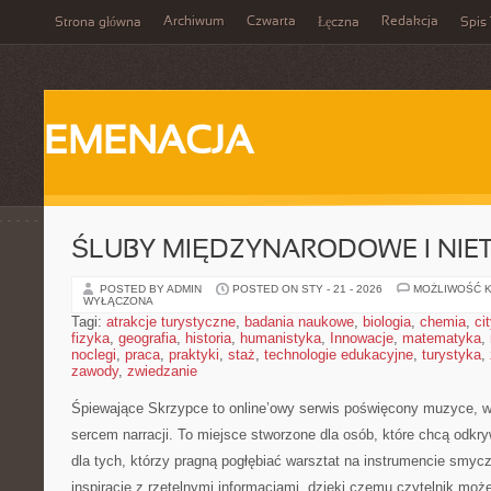
Archiwum
Czwarta
Redakcja
Strona główna
Łęczna
Spis 
EMENACJA
ŚLUBY MIĘDZYNARODOWE I NIE
POSTED BY ADMIN
POSTED ON STY - 21 - 2026
MOŻLIWOŚĆ 
WYŁĄCZONA
Tagi:
atrakcje turystyczne
,
badania naukowe
,
biologia
,
chemia
,
ci
fizyka
,
geografia
,
historia
,
humanistyka
,
Innowacje
,
matematyka
,
noclegi
,
praca
,
praktyki
,
staż
,
technologie edukacyjne
,
turystyka
,
zawody
,
zwiedzanie
Śpiewające Skrzypce to online’owy serwis poświęcony muzyce, w
sercem narracji. To miejsce stworzone dla osób, które chcą odkry
dla tych, którzy pragną pogłębiać warsztat na instrumencie smy
inspiracje z rzetelnymi informacjami, dzięki czemu czytelnik mo