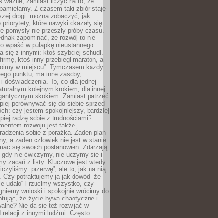
as ważne, zamiast liczyć na to, że
pamiętamy. Z czasem taki zbiór staje
zej drogi: można zobaczyć, jak
 priorytety, które nawyki okazały się
óre pomysły nie przeszły próby czasu.
dnak zapominać, że rozwój to nie
wo wpaść w pułapkę nieustannego
 się z innymi: ktoś szybciej schudł,
 firmę, ktoś inny przebiegł maraton, a
toimy w miejscu”. Tymczasem każdy
nnego punktu, ma inne zasoby,
 i doświadczenia. To, co dla jednej
aturalnym kolejnym krokiem, dla innej
gantycznym skokiem. Zamiast patrzeć
epiej porównywać się do siebie sprzed
ch: czy jestem spokojniejszy, bardziej
piej radzę sobie z trudnościami?
entem rozwoju jest także
radzenia sobie z porażką. Żaden plan
lny, a żaden człowiek nie jest w stanie
mać się swoich postanowień. Zdarzają
, gdy nie ćwiczymy, nie uczymy się i
emy zadań z listy. Kluczowe jest wtedy
liczyliśmy „przerwę”, ale to, jak na nią
 Czy potraktujemy ją jak dowód, że
ie udało” i rzucimy wszystko, czy
gniemy wnioski i spokojnie wrócimy do
ptując, że życie bywa chaotyczne i
alne? Nie da się też rozwijać w
 relacji z innymi ludźmi. Często