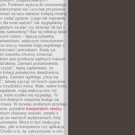
ektywnym, zorganizowanym i
ym. Punktem wyjścia do sensownego
 zatrzymanie się i uczciwe przyjrzenie
amiast od razu wdrażać kolejną modną
to zadać pytanie: czego tak naprawdę
st dla mnie ważne? Jak wyglądałoby
gdybym za pięć czy dziesięć lat był z
dę zadowolony? Bez tej refleksji łatwo
zymi celami – lepszą sylwetką,
nowiskiem, większym mieszkaniem –
cie rzeczy niewiele mają wspólnego z
ościami i potrzebami. Kiedy już
kim kierunku chcemy zmierzać,
okiem jest przekucie ogólnych marzeń
działania. Zamiast postanowienia
 czytać”, lepiej zaplanować, że
o kolacji poświęcimy dwadzieścia
ążkę. Zamiast ogólnego „chcę się
ć”, łatwiej zacząć od trzech spacerów
o trzydzieści minut. Małe, realne kroki,
egularnie, mają większą moc niż
y, które szybko się rozpadają. To
kich drobnych nawyków buduje się
zmiana. W rozwoju osobistym przydaje
łasne, prywatne
kompendium wiedzy
–
tórym zbieramy wnioski, notatki z
eksje po ważnych wydarzeniach, listy
sumowania. Może to być tradycyjny
tes, plik w komputerze czy aplikacja
. Chodzi o to, by zatrzymywać w nim