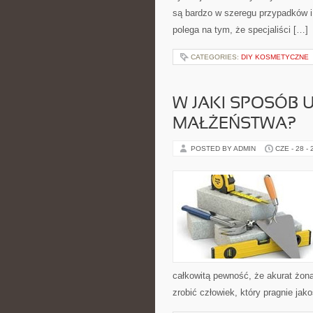
są bardzo w szeregu przypadków i
polega na tym, że specjaliści […]
CATEGORIES:
DIY KOSMETYCZNE
W JAKI SPOSÓB 
MAŁŻEŃSTWA?
POSTED BY ADMIN
CZE - 28 -
całkowitą pewność, że akurat żon
zrobić człowiek, który pragnie ja