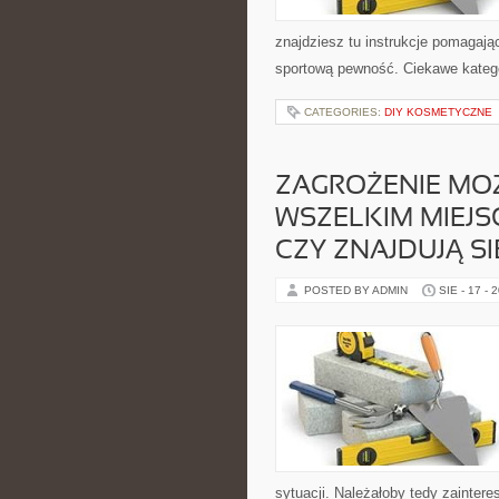
znajdziesz tu instrukcje pomagaj
sportową pewność. Ciekawe kategor
CATEGORIES:
DIY KOSMETYCZNE
ZAGROŻENIE MOŻ
WSZELKIM MIEJSC
CZY ZNAJDUJĄ SI
POSTED BY ADMIN
SIE - 17 - 
sytuacji. Należałoby tedy zainter