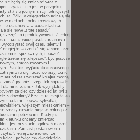
a nie będą się zmieniać wraz z
apami życia – i to jest w porządku.
sty stał się jednym z najmodniejszych
ch lat. Półki w księgarniach uginają się
ów, w mediach społecznościowych
ofile coachów, a w podcastach co
iają się nowe „złote zasady”
, szczęścia i produktywności. Z jednej
brze – coraz więcej osób zastanawia
ej wykorzystać swój czas, talenty i
Z drugiej łatwo zgubić się w nadmiarze
wzajemnie sprzecznych, i poczuć
iągle trzeba się „ulepszać”, być jeszcze
ektywnym, zorganizowanym i
ym. Punktem wyjścia do sensownego
 zatrzymanie się i uczciwe przyjrzenie
amiast od razu wdrażać kolejną modną
to zadać pytanie: czego tak naprawdę
st dla mnie ważne? Jak wyglądałoby
gdybym za pięć czy dziesięć lat był z
dę zadowolony? Bez tej refleksji łatwo
zymi celami – lepszą sylwetką,
nowiskiem, większym mieszkaniem –
cie rzeczy niewiele mają wspólnego z
ościami i potrzebami. Kiedy już
kim kierunku chcemy zmierzać,
okiem jest przekucie ogólnych marzeń
działania. Zamiast postanowienia
 czytać”, lepiej zaplanować, że
o kolacji poświęcimy dwadzieścia