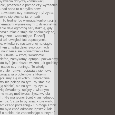
wyzwania dotyczą komunikacji,
anic, proszenia o pomoc czy wyrażania
a nad sobą to nie tylko nowe
i zawodowe czy zdrowszy styl życia,
enie się słuchania, empatii i
. To trudne, bo wymaga konfrontacji z
hematami wyniesionymi z dzieciństwa,
śnie daje ogromną satysfakcję, gdy
nasze relacje stają się spokojniejsze,
entyczne i wspierające. Rozwój
si też uwzględniać odpoczynek.
e, w kulturze nastawionej na ciągłe
ednym z najbardziej rewolucyjnych
nauczenie się nicnierobienia bez
y. Chwila, w której świadomie
elefon, zamykamy laptopa i pozwalamy
stu być, jest równie ważna, jak godziny
 nauce czy treningu. To wtedy
ię ciało i umysł, pojawiają się nowe
związania problemów, z którymi
ęciliśmy się w kółko. Ostatecznie
sty nie polega na tym, by stać się
sją siebie”, ale na tym, by żyć w
ziej świadomy, spójny z własnymi
i w miarę możliwości życzliwy dla
ych. Nie ma jednej ścieżki ani jednego
empa. Są za to pytania, które warto
ać: czego potrzebuję? Co mogę zrobić
utro było choć odrobinę lepsze? Jak
o siebie, nie zapominając o innych?