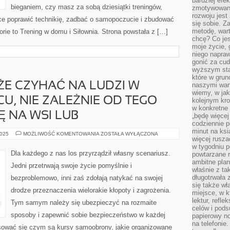
bardziej ef
bieganiem, czy masz za sobą dziesiątki treningów,
zmotywowan
rozwoju jest
ące poprawić technikię, zadbać o samopoczucie i zbudować
się sobie. Z
metodę, war
ie to Trening w domu i Siłownia. Strona powstała z […]
chcę? Co je
moje życie, 
niego napraw
gonić za cud
wyższym sta
które w grun
E CZYHAĆ NA LUDZI W
naszymi wart
wiemy, w ja
U, NIE ZALEŻNIE OD TEGO
kolejnym kr
w konkretne 
Ę NA WSI LUB
„będę więcej
codziennie p
minut na ksi
ZAGROŻENIE
2025
MOŻLIWOŚĆ KOMENTOWANIA
ZOSTAŁA WYŁĄCZONA
więcej rusza
MOŻE
CZYHAĆ
w tygodniu p
NA
Dla każdego z nas los przyrządził własny scenariusz.
powtarzane r
LUDZI
ambitne plan
W
Jedni przetrwają swoje życie pomyślnie i
WSZELKIM
właśnie z ta
MIEJSCU,
długotrwała 
bezproblemowo, inni zaś zdołają natykać na swojej
NIE
ZALEŻNIE
się także w
drodze przeznaczenia wielorakie kłopoty i zagrożenia.
OD
miejsce, w k
TEGO
lektur, refl
CZY
Tym samym należy się ubezpieczyć na rozmaite
ZNAJDUJĄ
celów i pod
SIĘ
sposoby i zapewnić sobie bezpieczeństwo w każdej
papierowy no
NA
na telefonie
WSI
esować się czym są kursy samoobrony, jakie organizowane
LUB