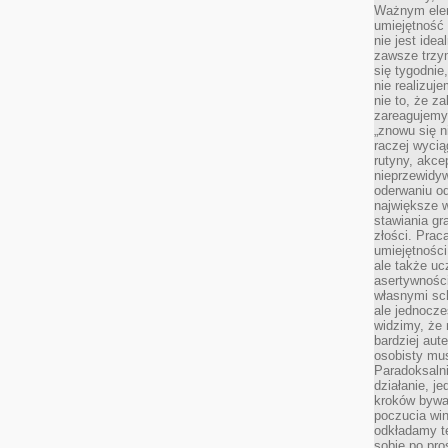
Ważnym elem
umiejętność 
nie jest idea
zawsze trzy
się tygodnie
nie realizuj
nie to, że za
zareagujemy.
„znowu się n
raczej wycią
rutyny, akce
nieprzewidyw
oderwaniu od
największe 
stawiania gr
złości. Prac
umiejętnośc
ale także ucz
asertywności
własnymi sc
ale jednocze
widzimy, że 
bardziej aut
osobisty mu
Paradoksalni
działanie, j
kroków bywa 
poczucia win
odkładamy t
sobie po pro