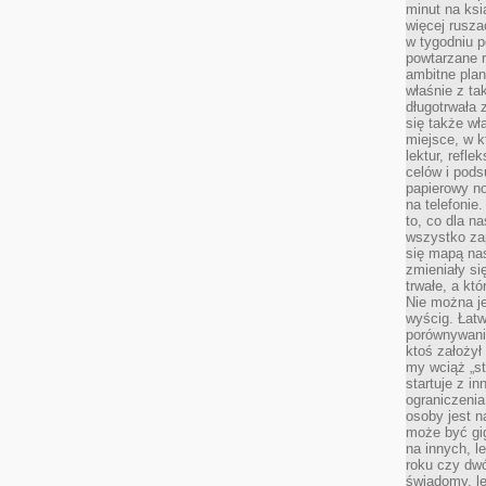
minut na ksi
więcej rusza
w tygodniu p
powtarzane r
ambitne plan
właśnie z ta
długotrwała 
się także w
miejsce, w k
lektur, refl
celów i pod
papierowy no
na telefonie
to, co dla n
wszystko za
się mapą nas
zmieniały się
trwałe, a kt
Nie można je
wyścig. Łat
porównywania
ktoś założył
my wciąż „s
startuje z i
ograniczenia
osoby jest n
może być gi
na innych, l
roku czy dwó
świadomy, le