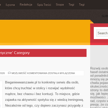
a
Redakcja
Stopa
Tagi
Tagi
Łęczna
Spis Treści
SUB
etyczne’ Category
Rozwój osobi
haseł ostatni
JOGA
 2026
MOŻLIWOŚĆ KOMENTOWANIA
ZOSTAŁA WYŁĄCZONA
od poradnik
I
PILATES
mnożą się pr
Bieganiewwarszawie.pl to konkretny serwis dla osób,
chwila pojaw
skuteczności
które chcą truchtać w stolicy i rozwijać wydolność
strony to do
się, jak lepi
mądrze, bez chaosu i bez kontuzji. To miejsce, gdzie
możliwości. 
zajawka na aktywność spotyka się z wiedzą treningową.
rad, często 
presję, że c
Niezależnie od tego, czy dopiero zaczynasz przygodę z