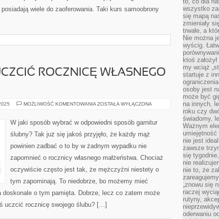
to, co dla n
wszystko za
 posiadają wiele do zaoferowania. Taki kurs samoobrony
się mapą nas
zmieniały się
trwałe, a kt
Nie można je
wyścig. Łat
porównywania
ktoś założył
my wciąż „s
UCZCIĆ ROCZNICĘ WŁASNEGO
startuje z i
ograniczenia
osoby jest n
może być gi
na innych, l
W
 2025
MOŻLIWOŚĆ KOMENTOWANIA
ZOSTAŁA WYŁĄCZONA
JAKI
roku czy dwó
SPOSÓB
świadomy, le
UCZCIĆ
W jaki sposób wybrać w odpowiedni sposób garnitur
ROCZNICĘ
Ważnym elem
WŁASNEGO
umiejętność 
ślubny? Tak już się jakoś przyjęło, że każdy mąż
MAŁŻEŃSTWA?
nie jest idea
powinien zadbać o to by w żadnym wypadku nie
zawsze trzy
się tygodnie
zapomnieć o rocznicy własnego małżeństwa. Chociaż
nie realizuj
oczywiście często jest tak, że mężczyźni niestety o
nie to, że za
zareagujemy.
tym zapominają. To niedobrze, bo możemy mieć
„znowu się n
raczej wycią
a doskonale o tym pamięta. Dobrze, lecz co zatem może
rutyny, akce
koś uczcić rocznicę swojego ślubu? […]
nieprzewidyw
oderwaniu od