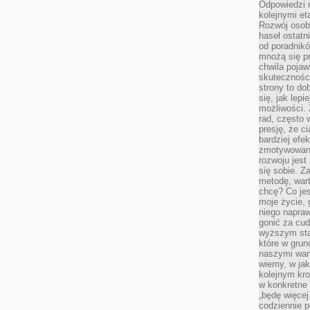
Odpowiedzi n
kolejnymi et
Rozwój osobi
haseł ostatni
od poradnik
mnożą się pr
chwila pojaw
skuteczności
strony to do
się, jak lepi
możliwości. 
rad, często 
presję, że c
bardziej ef
zmotywowan
rozwoju jest
się sobie. Z
metodę, war
chcę? Co je
moje życie, 
niego napraw
gonić za cud
wyższym sta
które w grun
naszymi wart
wiemy, w ja
kolejnym kr
w konkretne 
„będę więcej
codziennie p