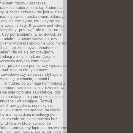
entem rozwoju jest także
radzenia sobie z porażką. Żaden plan
lny, a żaden człowiek nie jest w stanie
mać się swoich postanowień. Zdarzają
, gdy nie ćwiczymy, nie uczymy się i
emy zadań z listy. Kluczowe jest wtedy
liczyliśmy „przerwę”, ale to, jak na nią
 Czy potraktujemy ją jak dowód, że
ie udało” i rzucimy wszystko, czy
gniemy wnioski i spokojnie wrócimy do
ptując, że życie bywa chaotyczne i
alne? Nie da się też rozwijać w
 relacji z innymi ludźmi. Często
wyzwania dotyczą komunikacji,
anic, proszenia o pomoc czy wyrażania
a nad sobą to nie tylko nowe
i zawodowe czy zdrowszy styl życia,
enie się słuchania, empatii i
. To trudne, bo wymaga konfrontacji z
hematami wyniesionymi z dzieciństwa,
śnie daje ogromną satysfakcję, gdy
nasze relacje stają się spokojniejsze,
entyczne i wspierające. Rozwój
si też uwzględniać odpoczynek.
e, w kulturze nastawionej na ciągłe
ednym z najbardziej rewolucyjnych
nauczenie się nicnierobienia bez
y. Chwila, w której świadomie
elefon, zamykamy laptopa i pozwalamy
stu być, jest równie ważna, jak godziny