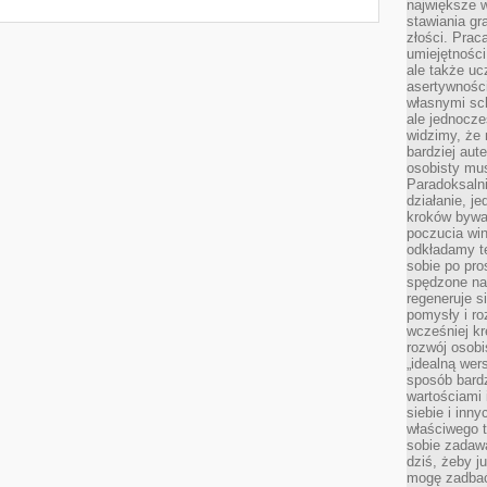
największe 
stawiania gr
złości. Prac
umiejętnośc
ale także ucz
asertywności
własnymi sc
ale jednocze
widzimy, że 
bardziej aut
osobisty mu
Paradoksalni
działanie, j
kroków bywa 
poczucia win
odkładamy t
sobie po pro
spędzone na
regeneruje s
pomysły i ro
wcześniej kr
rozwój osobi
„idealną wer
sposób bard
wartościami 
siebie i inn
właściwego t
sobie zadaw
dziś, żeby j
mogę zadbać 