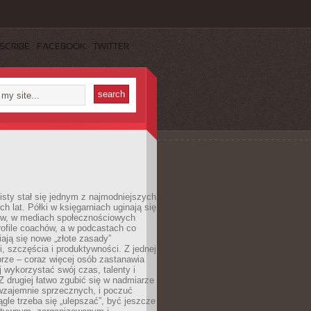
SCRIBE
FACEBOOK
TWITTER
sty stał się jednym z najmodniejszych
ch lat. Półki w księgarniach uginają się
ów, w mediach społecznościowych
ofile coachów, a w podcastach co
iają się nowe „złote zasady”
, szczęścia i produktywności. Z jednej
brze – coraz więcej osób zastanawia
ej wykorzystać swój czas, talenty i
Z drugiej łatwo zgubić się w nadmiarze
wzajemnie sprzecznych, i poczuć
iągle trzeba się „ulepszać”, być jeszcze