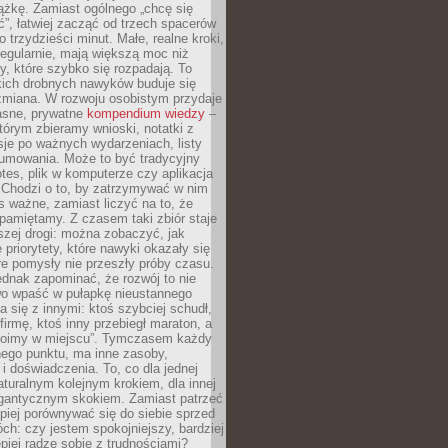
ążkę. Zamiast ogólnego „chcę się
ć”, łatwiej zacząć od trzech spacerów
o trzydzieści minut. Małe, realne kroki,
egularnie, mają większą moc niż
y, które szybko się rozpadają. To
kich drobnych nawyków buduje się
zmiana. W rozwoju osobistym przydaje
łasne, prywatne
kompendium wiedzy
–
tórym zbieramy wnioski, notatki z
eksje po ważnych wydarzeniach, listy
sumowania. Może to być tradycyjny
tes, plik w komputerze czy aplikacja
. Chodzi o to, by zatrzymywać w nim
as ważne, zamiast liczyć na to, że
pamiętamy. Z czasem taki zbiór staje
zej drogi: można zobaczyć, jak
 priorytety, które nawyki okazały się
óre pomysły nie przeszły próby czasu.
dnak zapominać, że rozwój to nie
wo wpaść w pułapkę nieustannego
 się z innymi: ktoś szybciej schudł,
 firmę, ktoś inny przebiegł maraton, a
toimy w miejscu”. Tymczasem każdy
nnego punktu, ma inne zasoby,
 i doświadczenia. To, co dla jednej
aturalnym kolejnym krokiem, dla innej
gantycznym skokiem. Zamiast patrzeć
epiej porównywać się do siebie sprzed
ch: czy jestem spokojniejszy, bardziej
piej radzę sobie z trudnościami?