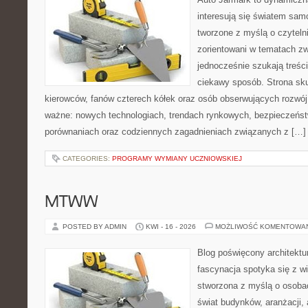
interesują się światem sa
tworzone z myślą o czyteln
zorientowani w tematach zw
jednocześnie szukają treśc
ciekawy sposób. Strona sku
kierowców, fanów czterech kółek oraz osób obserwujących rozwój
ważne: nowych technologiach, trendach rynkowych, bezpieczeństwi
porównaniach oraz codziennych zagadnieniach związanych z […]
CATEGORIES:
PROGRAMY WYMIANY UCZNIOWSKIEJ
MTWW
POSTED BY ADMIN
KWI - 16 - 2026
MOŻLIWOŚĆ KOMENTOWA
Blog poświęcony architektu
fascynacja spotyka się z w
stworzona z myślą o osoba
świat budynków, aranżacji,