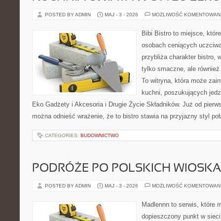
POSTED BY ADMIN
MAJ - 3 - 2026
MOŻLIWOŚĆ KOMENTOWAN
Bibi Bistro to miejsce, któ
osobach ceniących uczciwą 
przybliża charakter bistro,
tylko smaczne, ale również
To witryna, która może zai
kuchni, poszukujących jedz
Eko Gadżety i Akcesoria i Drugie Życie Składników. Już od pierw
można odnieść wrażenie, że to bistro stawia na przyjazny styl po
CATEGORIES:
BUDOWNICTWO
PODRÓŻE PO POLSKICH WIOSK
POSTED BY ADMIN
MAJ - 3 - 2026
MOŻLIWOŚĆ KOMENTOWAN
Madlennn to serwis, które 
dopieszczony punkt w sieci