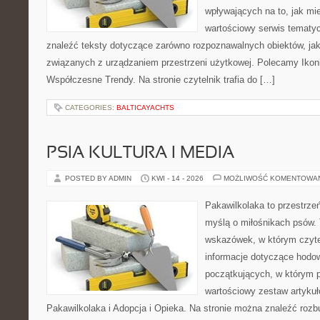
wpływających na to, jak mi
wartościowy serwis tematy
znaleźć teksty dotyczące zarówno rozpoznawalnych obiektów, ja
związanych z urządzaniem przestrzeni użytkowej. Polecamy Ikon
Współczesne Trendy. Na stronie czytelnik trafia do […]
CATEGORIES:
BALTICAYACHTS
PSIA KULTURA I MEDIA
POSTED BY ADMIN
KWI - 14 - 2026
MOŻLIWOŚĆ KOMENTOWA
Pakawilkolaka to przestrzeń
myślą o miłośnikach psów. 
wskazówek, w którym czytel
informacje dotyczące hodow
początkujących, w którym p
wartościowy zestaw artykułó
Pakawilkolaka i Adopcja i Opieka. Na stronie można znaleźć roz