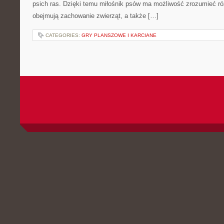
psich ras. Dzięki temu miłośnik psów ma możliwość zrozumieć r
obejmują zachowanie zwierząt, a także […]
CATEGORIES:
GRY PLANSZOWE I KARCIANE