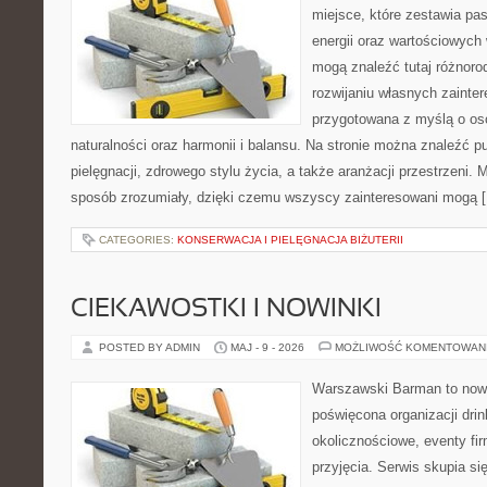
miejsce, które zestawia pas
energii oraz wartościowych
mogą znaleźć tutaj różnorod
rozwijaniu własnych zainte
przygotowana z myślą o oso
naturalności oraz harmonii i balansu. Na stronie można znaleźć pu
pielęgnacji, zdrowego stylu życia, a także aranżacji przestrzeni. 
sposób zrozumiały, dzięki czemu wszyscy zainteresowani mogą 
CATEGORIES:
KONSERWACJA I PIELĘGNACJA BIŻUTERII
CIEKAWOSTKI I NOWINKI
POSTED BY ADMIN
MAJ - 9 - 2026
MOŻLIWOŚĆ KOMENTOWAN
Warszawski Barman to nowo
poświęcona organizacji dri
okolicznościowe, eventy fi
przyjęcia. Serwis skupia si