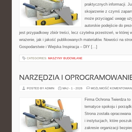
praktycznych informacji. 
skojarzenie z czymś zapam
może przyciągać uwagę uży
autorskie podejście do pre
jest przypadkowy zbiór treści, lecz czytelna przestrzeń, w które
wrażenie, jak i jakość publikowanych materiałów. Nowości na stro
Gospodarstwie i Wiejska Inspiracja – DIY […]
CATEGORIES:
MASZYNY BUDOWLANE
NARZĘDZIA I OPROGRAMOWANI
POSTED BY ADMIN
MAJ - 1 - 2026
MOŻLIWOŚĆ KOMENTOWAN
Firma Ochrona Twierdza to 
tematyce spokoju i porząd
Strona została opracowana 
i instytucjach, które poszu
zakresie organizacji bezp