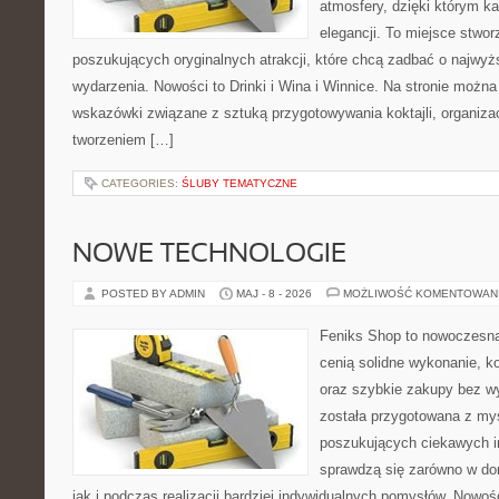
atmosfery, dzięki którym k
elegancji. To miejsce stwor
poszukujących oryginalnych atrakcji, które chcą zadbać o najw
wydarzenia. Nowości to Drinki i Wina i Winnice. Na stronie możn
wskazówki związane z sztuką przygotowywania koktajli, organiza
tworzeniem […]
CATEGORIES:
ŚLUBY TEMATYCZNE
NOWE TECHNOLOGIE
POSTED BY ADMIN
MAJ - 8 - 2026
MOŻLIWOŚĆ KOMENTOWAN
Feniks Shop to nowoczesna 
cenią solidne wykonanie, k
oraz szybkie zakupy bez w
została przygotowana z my
poszukujących ciekawych in
sprawdzą się zarówno w d
jak i podczas realizacji bardziej indywidualnych pomysłów. Nowości