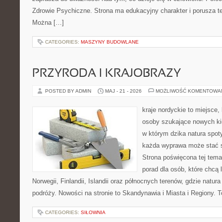
Zdrowie Psychiczne. Strona ma edukacyjny charakter i porusza 
Można […]
CATEGORIES:
MASZYNY BUDOWLANE
PRZYRODA I KRAJOBRAZY
POSTED BY ADMIN
MAJ - 21 - 2026
MOŻLIWOŚĆ KOMENTOWA
kraje nordyckie to miejsce, 
osoby szukające nowych kie
w którym dzika natura spoty
każda wyprawa może stać s
Strona poświęcona tej tem
porad dla osób, które chcą 
Norwegii, Finlandii, Islandii oraz północnych terenów, gdzie natur
podróży. Nowości na stronie to Skandynawia i Miasta i Regiony. 
CATEGORIES:
SIŁOWNIA