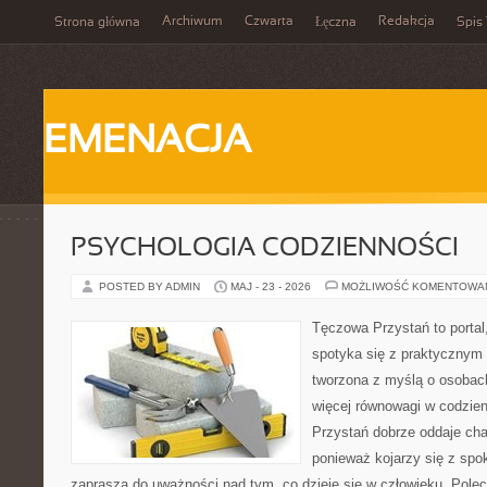
Archiwum
Czwarta
Redakcja
Strona główna
Łęczna
Spis 
EMENACJA
PSYCHOLOGIA CODZIENNOŚCI
POSTED BY ADMIN
MAJ - 23 - 2026
MOŻLIWOŚĆ KOMENTOWA
Tęczowa Przystań to portal
spotyka się z praktycznym 
tworzona z myślą o osobach
więcej równowagi w codzie
Przystań dobrze oddaje cha
ponieważ kojarzy się z spo
zaprasza do uważności nad tym, co dzieje się w człowieku. Pole