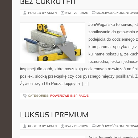
BEZ CUKRU I FIT
POSTED BY ADMIN
KWI - 23 - 2026
MOŻLIWOŚĆ KOMENTOWA
JemWegańsko to serwis, któ
zamiłowania do gotowania w
podejścia do codziennego ż
której aromat spotyka się 
kulinarne pokazują, że ku
różnorodna, lekka i jednocz
inspiracji dla osób, które poszukują codziennych rozwiązań na śn
posiłek, słodką przekąskę czy coś pysznego między posiłkami. 
Żywieniowy i Dla Początkujących. […]
CATEGORIES:
ROWEROWE INSPIRACJE
LUKSUS I PREMIUM
POSTED BY ADMIN
KWI - 20 - 2026
MOŻLIWOŚĆ KOMENTOWA
Auto Jarmark to dynamiczna