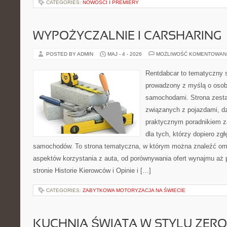
CATEGORIES:
NOWOŚCI I PREMIERY
WYPOŻYCZALNIE I CARSHARING
POSTED BY ADMIN
MAJ - 4 - 2026
MOŻLIWOŚĆ KOMENTOWAN
Rentdabcar to tematyczny s
prowadzony z myślą o osoba
samochodami. Strona zest
związanych z pojazdami, d
praktycznym poradnikiem za
dla tych, którzy dopiero zgł
samochodów. To strona tematyczna, w którym można znaleźć om
aspektów korzystania z auta, od porównywania ofert wynajmu aż 
stronie Historie Kierowców i Opinie i […]
CATEGORIES:
ZABYTKOWA MOTORYZACJA NA ŚWIECIE
KUCHNIA ŚWIATA W STYLU ZER