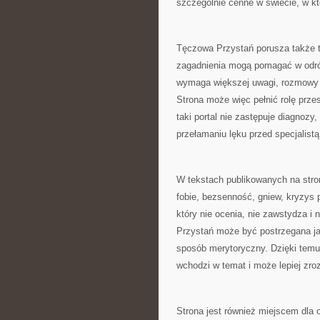
szczególnie cenne w świecie, w k
Tęczowa Przystań porusza także 
zagadnienia mogą pomagać w odróż
wymaga większej uwagi, rozmowy z
Strona może więc pełnić rolę prze
taki portal nie zastępuje diagnozy,
przełamaniu lęku przed specjalistą
W tekstach publikowanych na stroni
fobie, bezsenność, gniew, kryzys 
który nie ocenia, nie zawstydza i
Przystań może być postrzegana ja
sposób merytoryczny. Dzięki temu 
wchodzi w temat i może lepiej zro
Strona jest również miejscem dla