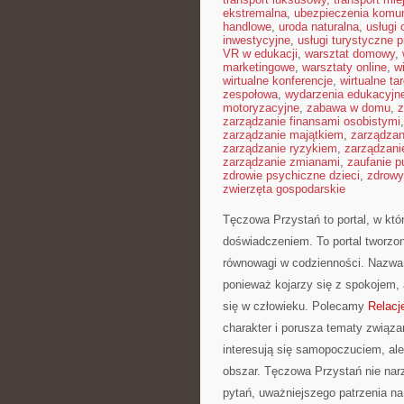
ekstremalna
,
ubezpieczenia komu
handlowe
,
uroda naturalna
,
usługi
inwestycyjne
,
usługi turystyczne 
VR w edukacji
,
warsztat domowy
,
marketingowe
,
warsztaty online
,
w
wirtualne konferencje
,
wirtualne tar
zespołowa
,
wydarzenia edukacyjn
motoryzacyjne
,
zabawa w domu
,
z
zarządzanie finansami osobistymi
zarządzanie majątkiem
,
zarządza
zarządzanie ryzykiem
,
zarządzani
zarządzanie zmianami
,
zaufanie p
zdrowie psychiczne dzieci
,
zdrowy
zwierzęta gospodarskie
Tęczowa Przystań to portal, w kt
doświadczeniem. To portal tworzo
równowagi w codzienności. Nazwa 
ponieważ kojarzy się z spokojem,
się w człowieku. Polecamy
Relacj
charakter i porusza tematy związa
interesują się samopoczuciem, ale
obszar. Tęczowa Przystań nie nar
pytań, uważniejszego patrzenia na