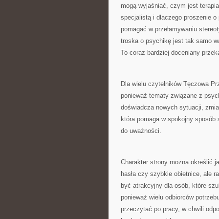
mogą wyjaśniać, czym jest terapia
specjalistą i dlaczego proszenie 
pomagać w przełamywaniu stereoty
troska o psychikę jest tak samo w
To coraz bardziej doceniany przek
Dla wielu czytelników Tęczowa Pr
ponieważ tematy związane z psych
doświadcza nowych sytuacji, zmian
która pomaga w spokojny sposób 
do uważności.
Charakter strony można określić ja
hasła czy szybkie obietnice, ale r
być atrakcyjny dla osób, które sz
ponieważ wielu odbiorców potrzebu
przeczytać po pracy, w chwili odp