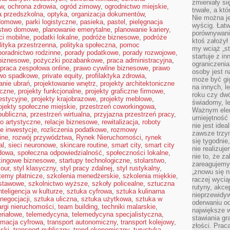
zmieniały się
ów
,
ochrona zdrowia
,
ogród zimowy
,
ogrodnictwo miejskie
,
trwałe, a kt
a przedszkolna
,
optyka
,
organizacja dokumentów
,
Nie można je
domowe
,
parki logistyczne
,
pasieka
,
pastel
,
pielęgnacja
wyścig. Łat
stwo domowe
,
planowanie emerytalne
,
planowanie kariery
,
porównywania
ci mobilne
,
podatki lokalne
,
podróże biznesowe
,
podróże
ktoś założył
lityka przestrzenna
,
polityka społeczna
,
pomoc
my wciąż „s
poradnictwo rodzinne
,
porady podatkowe
,
porady rozwojowe
,
startuje z i
biznesowe
,
pożyczki pozabankowe
,
praca administracyjna
,
ograniczenia
praca zespołowa online
,
prawo cywilne biznesowe
,
prawo
osoby jest n
wo spadkowe
,
private equity
,
profilaktyka zdrowia
,
może być gi
anie ubrań
,
projektowanie wnętrz
,
projekty architektoniczne
na innych, l
eczne
,
projekty funkcjonalne
,
projekty graficzne firmowe
,
roku czy dwó
estycyjne
,
projekty krajobrazowe
,
projekty meblowe
,
świadomy, le
ojekty społeczne miejskie
,
przestrzeń coworkingowa
,
Ważnym elem
publiczna
,
przestrzeń wirtualna
,
przyjazna przestrzeń pracy
,
umiejętność 
ło artystyczne
,
relacje biznesowe
,
rewitalizacja
,
roboty
nie jest idea
e inwestycje
,
rozliczenia podatkowe
,
rozmowy
zawsze trzy
ine
,
rozwój przywództwa
,
Rynek Nieruchomości
,
rynek
się tygodnie
al
,
sieci neuronowe
,
skincare routine
,
smart city
,
smart city
nie realizuj
dowa
,
społeczna odpowiedzialność
,
społeczności lokalne
,
nie to, że za
kingowe biznesowe
,
startupy technologiczne
,
stolarstwo
,
zareagujemy.
mour
,
styl klasyczny
,
styl pracy zdalnej
,
styl rustykalny
,
„znowu się n
temy płatnicze
,
szkolenia menedżerskie
,
szkolenia miękkie
,
raczej wycią
dstawowe
,
szkolnictwo wyższe
,
szkoły policealne
,
sztuczna
rutyny, akce
nteligencja w kulturze
,
sztuka cyfrowa
,
sztuka kulinarna
nieprzewidyw
negocjacji
,
sztuka uliczna
,
sztuka użytkowa
,
sztuka w
oderwaniu od
argi nieruchomości
,
team building
,
techniki malarskie
,
największe 
eriałowe
,
telemedycyna
,
telemedycyna specjalistyczna
,
stawiania gr
rmacja cyfrowa
,
transport autonomiczny
,
transport kolejowy
,
złości. Prac
jski
,
transport publiczny
,
trend ekonomiczny
,
turystyka