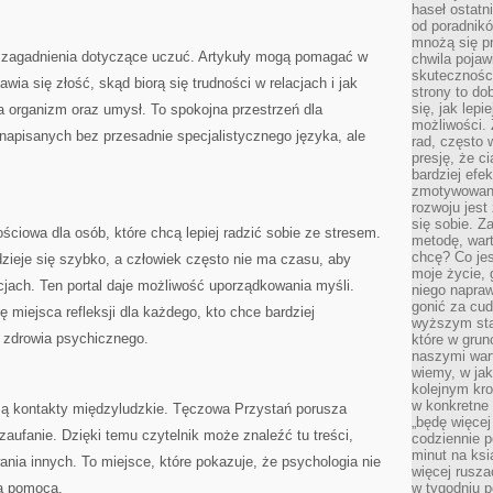
haseł ostatni
od poradnik
mnożą się pr
ą zagadnienia dotyczące uczuć. Artykuły mogą pomagać w
chwila pojaw
skuteczności
ia się złość, skąd biorą się trudności w relacjach i jak
strony to do
się, jak lepi
a organizm oraz umysł. To spokojna przestrzeń dla
możliwości. 
i napisanych bez przesadnie specjalistycznego języka, ale
rad, często 
presję, że c
bardziej ef
zmotywowan
rozwoju jest
się sobie. Z
iowa dla osób, które chcą lepiej radzić sobie ze stresem.
metodę, war
chcę? Co je
zieje się szybko, a człowiek często nie ma czasu, aby
moje życie, 
jach. Ten portal daje możliwość uporządkowania myśli.
niego napraw
gonić za cud
ę miejsca refleksji dla każdego, kto chce bardziej
wyższym sta
 zdrowia psychicznego.
które w grun
naszymi wart
wiemy, w ja
kolejnym kr
w konkretne 
są kontakty międzyludzkie. Tęczowa Przystań porusza
„będę więcej
zaufanie. Dzięki temu czytelnik może znaleźć tu treści,
codziennie p
minut na ksi
ia innych. To miejsce, które pokazuje, że psychologia nie
więcej rusza
ną pomocą.
w tygodniu p