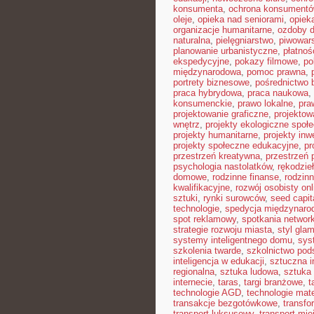
konsumenta
,
ochrona konsument
oleje
,
opieka nad seniorami
,
opiek
organizacje humanitarne
,
ozdoby 
naturalna
,
pielęgniarstwo
,
piwowar
planowanie urbanistyczne
,
płatnoś
ekspedycyjne
,
pokazy filmowe
,
po
międzynarodowa
,
pomoc prawna
,
portrety biznesowe
,
pośrednictwo 
praca hybrydowa
,
praca naukowa
,
konsumenckie
,
prawo lokalne
,
pra
projektowanie graficzne
,
projektow
wnętrz
,
projekty ekologiczne społ
projekty humanitarne
,
projekty inw
projekty społeczne edukacyjne
,
pr
przestrzeń kreatywna
,
przestrzeń 
psychologia nastolatków
,
rękodzie
domowe
,
rodzinne finanse
,
rodzinn
kwalifikacyjne
,
rozwój osobisty onl
sztuki
,
rynki surowców
,
seed capit
technologie
,
spedycja międzynaro
spot reklamowy
,
spotkania networ
strategie rozwoju miasta
,
styl gla
systemy inteligentnego domu
,
sys
szkolenia twarde
,
szkolnictwo po
inteligencja w edukacji
,
sztuczna i
regionalna
,
sztuka ludowa
,
sztuka 
internecie
,
taras
,
targi branżowe
,
t
technologie AGD
,
technologie mat
transakcje bezgotówkowe
,
transfo
transport luksusowy
,
transport mie