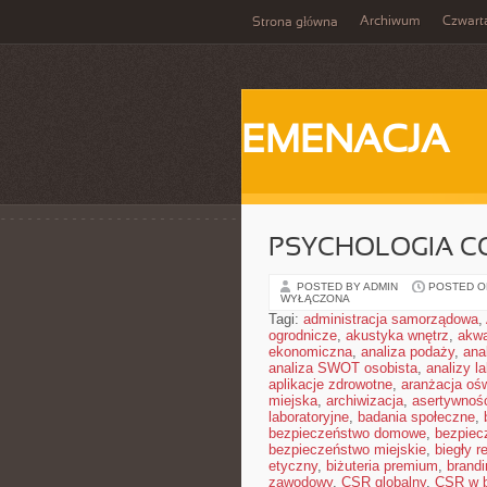
Archiwum
Czwart
Strona główna
EMENACJA
PSYCHOLOGIA C
POSTED BY ADMIN
POSTED ON
WYŁĄCZONA
Tagi:
administracja samorządowa
,
ogrodnicze
,
akustyka wnętrz
,
akwa
ekonomiczna
,
analiza podaży
,
ana
analiza SWOT osobista
,
analizy l
aplikacje zdrowotne
,
aranżacja ośw
miejska
,
archiwizacja
,
asertywnoś
laboratoryjne
,
badania społeczne
,
bezpieczeństwo domowe
,
bezpiec
bezpieczeństwo miejskie
,
biegły r
etyczny
,
biżuteria premium
,
brandi
zawodowy
,
CSR globalny
,
CSR w b