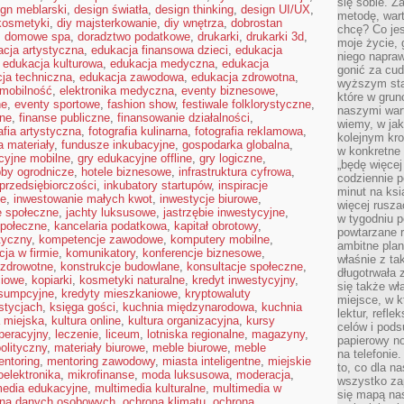
się sobie. Z
ign meblarski
,
design światła
,
design thinking
,
design UI/UX
,
metodę, war
kosmetyki
,
diy majsterkowanie
,
diy wnętrza
,
dobrostan
chcę? Co je
,
domowe spa
,
doradztwo podatkowe
,
drukarki
,
drukarki 3d
,
moje życie, 
cja artystyczna
,
edukacja finansowa dzieci
,
edukacja
niego napraw
,
edukacja kulturowa
,
edukacja medyczna
,
edukacja
gonić za cud
ja techniczna
,
edukacja zawodowa
,
edukacja zdrowotna
,
wyższym sta
omobilność
,
elektronika medyczna
,
eventy biznesowe
,
które w grun
ne
,
eventy sportowe
,
fashion show
,
festiwale folklorystyczne
,
naszymi wart
jne
,
finanse publiczne
,
finansowanie działalności
,
wiemy, w ja
afia artystyczna
,
fotografia kulinarna
,
fotografia reklamowa
,
kolejnym kr
a materiały
,
fundusze inkubacyjne
,
gospodarka globalna
,
w konkretne 
cyjne mobilne
,
gry edukacyjne offline
,
gry logiczne
,
„będę więcej
by ogrodnicze
,
hotele biznesowe
,
infrastruktura cyfrowa
,
codziennie p
 przedsiębiorczości
,
inkubatory startupów
,
inspiracje
minut na ksi
ne
,
inwestowanie małych kwot
,
inwestycje biurowe
,
więcej rusza
e społeczne
,
jachty luksusowe
,
jastrzębie inwestycyjne
,
w tygodniu p
połeczne
,
kancelaria podatkowa
,
kapitał obrotowy
,
powtarzane r
tyczny
,
kompetencje zawodowe
,
komputery mobilne
,
ambitne plan
ja w firmie
,
komunikatory
,
konferencje biznesowe
,
właśnie z ta
 zdrowotne
,
konstrukcje budowlane
,
konsultacje społeczne
,
długotrwała 
ciowe
,
kopiarki
,
kosmetyki naturalne
,
kredyt inwestycyjny
,
się także w
nsumpcyjne
,
kredyty mieszkaniowe
,
kryptowaluty
miejsce, w k
stycjach
,
księga gości
,
kuchnia międzynarodowa
,
kuchnia
lektur, refl
a miejska
,
kultura online
,
kultura organizacyjna
,
kursy
celów i pod
peracyjny
,
leczenie
,
liceum
,
lotniska regionalne
,
magazyny
,
papierowy no
olityczny
,
materiały biurowe
,
meble biurowe
,
meble
na telefonie
ntoring
,
mentoring zawodowy
,
miasta inteligentne
,
miejskie
to, co dla n
oelektronika
,
mikrofinanse
,
moda luksusowa
,
moderacja
,
wszystko za
media edukacyjne
,
multimedia kulturalne
,
multimedia w
się mapą nas
ona danych osobowych
,
ochrona klimatu
,
ochrona