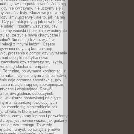
mać się swoich postanowień. Zdarzają
, gdy nie ćwiczymy, nie uczymy się i
emy zadań z listy. Kluczowe jest wtedy
liczyliśmy „przerwę”, ale to, jak na nią
 Czy potraktujemy ją jak dowód, że
ie udało” i rzucimy wszystko, czy
gniemy wnioski i spokojnie wrócimy do
ptując, że życie bywa chaotyczne i
alne? Nie da się też rozwijać w
 relacji z innymi ludźmi. Często
wyzwania dotyczą komunikacji,
anic, proszenia o pomoc czy wyrażania
a nad sobą to nie tylko nowe
i zawodowe czy zdrowszy styl życia,
enie się słuchania, empatii i
. To trudne, bo wymaga konfrontacji z
hematami wyniesionymi z dzieciństwa,
śnie daje ogromną satysfakcję, gdy
nasze relacje stają się spokojniejsze,
entyczne i wspierające. Rozwój
si też uwzględniać odpoczynek.
e, w kulturze nastawionej na ciągłe
ednym z najbardziej rewolucyjnych
nauczenie się nicnierobienia bez
y. Chwila, w której świadomie
elefon, zamykamy laptopa i pozwalamy
stu być, jest równie ważna, jak godziny
 nauce czy treningu. To wtedy
ię ciało i umysł, pojawiają się nowe
związania problemów, z którymi