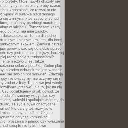
 priorytety, które nawyki okazały się
óre pomysły nie przeszły próby czasu.
dnak zapominać, że rozwój to nie
wo wpaść w pułapkę nieustannego
 się z innymi: ktoś szybciej schudł,
 firmę, ktoś inny przebiegł maraton, a
toimy w miejscu”. Tymczasem każdy
nnego punktu, ma inne zasoby,
 i doświadczenia. To, co dla jednej
aturalnym kolejnym krokiem, dla innej
gantycznym skokiem. Zamiast patrzeć
epiej porównywać się do siebie sprzed
ch: czy jestem spokojniejszy, bardziej
piej radzę sobie z trudnościami?
entem rozwoju jest także
radzenia sobie z porażką. Żaden plan
lny, a żaden człowiek nie jest w stanie
mać się swoich postanowień. Zdarzają
, gdy nie ćwiczymy, nie uczymy się i
emy zadań z listy. Kluczowe jest wtedy
liczyliśmy „przerwę”, ale to, jak na nią
 Czy potraktujemy ją jak dowód, że
ie udało” i rzucimy wszystko, czy
gniemy wnioski i spokojnie wrócimy do
ptując, że życie bywa chaotyczne i
alne? Nie da się też rozwijać w
 relacji z innymi ludźmi. Często
wyzwania dotyczą komunikacji,
anic, proszenia o pomoc czy wyrażania
a nad sobą to nie tylko nowe