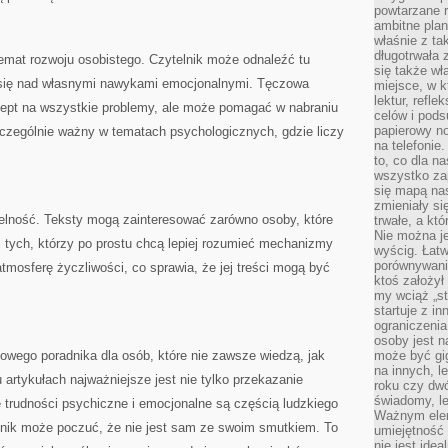
powtarzane r
ambitne plan
właśnie z ta
długotrwała 
emat rozwoju osobistego. Czytelnik może odnaleźć tu
się także w
ć się nad własnymi nawykami emocjonalnymi. Tęczowa
miejsce, w k
lektur, refl
ecept na wszystkie problemy, ale może pomagać w nabraniu
celów i pod
papierowy no
zczególnie ważny w tematach psychologicznych, gdzie liczy
na telefonie
to, co dla n
wszystko za
się mapą nas
zmieniały się
telność. Teksty mogą zainteresować zarówno osoby, które
trwałe, a kt
Nie można je
 i tych, którzy po prostu chcą lepiej rozumieć mechanizmy
wyścig. Łat
porównywania
tmosferę życzliwości, co sprawia, że jej treści mogą być
ktoś założył
my wciąż „s
startuje z i
ograniczenia
osoby jest n
towego poradnika dla osób, które nie zawsze wiedzą, jak
może być gi
na innych, l
 artykułach najważniejsze jest nie tylko przekazanie
roku czy dwó
świadomy, le
że trudności psychiczne i emocjonalne są częścią ludzkiego
Ważnym elem
lnik może poczuć, że nie jest sam ze swoim smutkiem. To
umiejętność 
nie jest idea