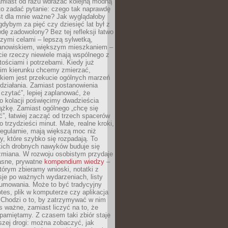
amiast od razu wdrażać kolejną modną
to zadać pytanie: czego tak naprawdę
st dla mnie ważne? Jak wyglądałoby
gdybym za pięć czy dziesięć lat był z
dę zadowolony? Bez tej refleksji łatwo
zymi celami – lepszą sylwetką,
nowiskiem, większym mieszkaniem –
cie rzeczy niewiele mają wspólnego z
ościami i potrzebami. Kiedy już
kim kierunku chcemy zmierzać,
okiem jest przekucie ogólnych marzeń
działania. Zamiast postanowienia
 czytać”, lepiej zaplanować, że
o kolacji poświęcimy dwadzieścia
ążkę. Zamiast ogólnego „chcę się
ć”, łatwiej zacząć od trzech spacerów
o trzydzieści minut. Małe, realne kroki,
egularnie, mają większą moc niż
y, które szybko się rozpadają. To
kich drobnych nawyków buduje się
zmiana. W rozwoju osobistym przydaje
łasne, prywatne
kompendium wiedzy
–
tórym zbieramy wnioski, notatki z
eksje po ważnych wydarzeniach, listy
sumowania. Może to być tradycyjny
tes, plik w komputerze czy aplikacja
. Chodzi o to, by zatrzymywać w nim
as ważne, zamiast liczyć na to, że
pamiętamy. Z czasem taki zbiór staje
zej drogi: można zobaczyć, jak