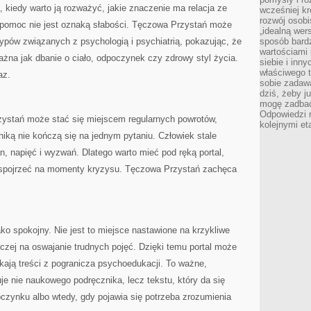
, kiedy warto ją rozważyć, jakie znaczenie ma relacja ze
wcześniej kr
rozwój osobi
o pomoc nie jest oznaką słabości. Tęczowa Przystań może
„idealną wer
pów związanych z psychologią i psychiatrią, pokazując, że
sposób bard
wartościami 
ażna jak dbanie o ciało, odpoczynek czy zdrowy styl życia.
siebie i inn
właściwego t
az.
sobie zadaw
dziś, żeby j
mogę zadbać 
Odpowiedzi n
zystań może stać się miejscem regularnych powrotów,
kolejnymi et
iką nie kończą się na jednym pytaniu. Człowiek stale
, napięć i wyzwań. Dlatego warto mieć pod ręką portal,
spojrzeć na momenty kryzysu. Tęczowa Przystań zachęca
ko spokojny. Nie jest to miejsce nastawione na krzykliwe
aczej na oswajanie trudnych pojęć. Dzięki temu portal może
ukają treści z pogranicza psychoedukacji. To ważne,
je nie naukowego podręcznika, lecz tekstu, który da się
oczynku albo wtedy, gdy pojawia się potrzeba zrozumienia