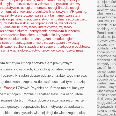
umiejętnośc
nikacyjne
,
ubezpieczenia zdrowotne prywatne
,
umowy
ale także ucz
 charytatywne
,
usługi chmurowe
,
usługi fintech
,
usługi
asertywności
premium
,
użytkowanie produktów finansowych
,
VR gaming
,
własnymi sc
warsztaty artystyczne
,
warsztaty kulinarne
,
warsztaty
ale jednocze
indykacja należności
,
winiarstwo
,
wirtualna rzeczywistość
,
widzimy, że 
gi
,
wizyty lekarskie
,
współpraca online
,
współpraca
bardziej aut
e
,
wynajem biur
,
wystawy interaktywne
,
wystawy
osobisty mu
arządzanie biurem
,
zarządzanie domowym budżetem
,
Paradoksalni
,
zarządzanie kapitałem
,
zarządzanie kryzysem
,
działanie, j
nie makroekonomiczne
,
zarządzanie marketingiem
,
kroków bywa 
e stresem
,
zarządzanie twórcze
,
zarządzanie wiedzą
,
poczucia win
ubliczne
,
zdalne zarządzanie zespołem
,
zdjęcia produktowe
,
odkładamy t
 styl życia
,
ziołolecznictwo
,
zrównoważony rozwój miast
,
sobie po pro
spędzone na
regeneruje s
órym tematyka emocji spotyka się z praktycznym
pomysły i ro
wcześniej kr
na z myślą o osobach, które chcą odnaleźć więcej
rozwój osobi
Tęczowa Przystań dobrze oddaje charakter tego miejsca,
„idealną wer
sposób bard
 a jednocześnie zaprasza do uważności nad tym, co dzieje
wartościami 
siebie i inn
e i Emocje
i Zdrowie Psychiczne. Strona ma edukacyjny
właściwego t
ne z emocjami. Można tu znaleźć treści dla osób, które
sobie zadaw
dziś, żeby j
 również dla tych, którzy dopiero zaczynają rozumieć ten
mogę zadbać 
zuca gotowych odpowiedzi, lecz motywuje do zadawania
Odpowiedzi n
kolejnymi et
 siebie i odnajdywania własnej drogi do większego spokoju.
Rozwój osobi