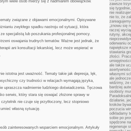
tórym wiele osób mierzy się z nadmiarem obowiązków.
zawsze trzy
się tygodnie
nie realizuj
nie to, że za
tematy związane z objawami emocjonalnymi. Opisywane
zareagujemy.
„znowu się n
nianiu zwykłego spadku nastroju od sytuacji, która
raczej wycią
e specjalistą lub poszukania profesjonalnej pomocy.
rutyny, akce
nieprzewidyw
strzeni oswajania trudnych tematów. Ważne jest jednak, że
oderwaniu od
największe 
 terapii ani konsultacji lekarskiej, lecz może wspierać w
stawiania gr
.
złości. Prac
umiejętnośc
ale także ucz
asertywności
e istotna jest uważność. Tematy takie jak depresja, lęk,
własnymi sc
ale jednocze
psychiczny czy trudności w relacjach wymagają języka,
widzimy, że 
bardziej aut
 nie upraszcza nadmiernie ludzkiego doświadczenia. Tęczowa
osobisty mu
ko serwis, który stara się oswajać złożone sprawy w
Paradoksalni
działanie, j
czytelnik nie czuje się przytłoczony, lecz stopniowo
kroków bywa 
zumieć własną sytuację.
poczucia win
odkładamy t
sobie po pro
spędzone na
regeneruje s
 osób zainteresowanych wsparciem emocjonalnym. Artykuły
pomysły i ro