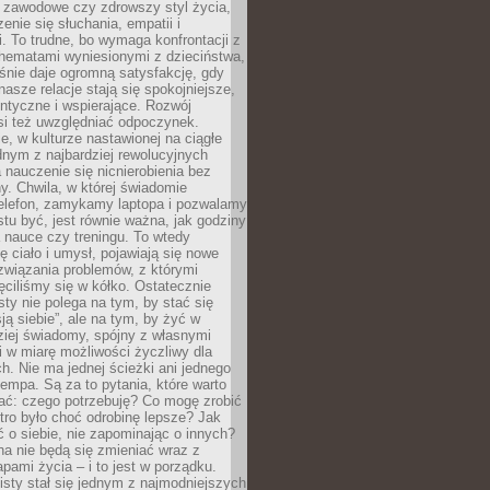
i zawodowe czy zdrowszy styl życia,
enie się słuchania, empatii i
. To trudne, bo wymaga konfrontacji z
hematami wyniesionymi z dzieciństwa,
śnie daje ogromną satysfakcję, gdy
nasze relacje stają się spokojniejsze,
entyczne i wspierające. Rozwój
si też uwzględniać odpoczynek.
e, w kulturze nastawionej na ciągłe
ednym z najbardziej rewolucyjnych
nauczenie się nicnierobienia bez
y. Chwila, w której świadomie
elefon, zamykamy laptopa i pozwalamy
stu być, jest równie ważna, jak godziny
 nauce czy treningu. To wtedy
ię ciało i umysł, pojawiają się nowe
związania problemów, z którymi
ęciliśmy się w kółko. Ostatecznie
sty nie polega na tym, by stać się
sją siebie”, ale na tym, by żyć w
ziej świadomy, spójny z własnymi
i w miarę możliwości życzliwy dla
ych. Nie ma jednej ścieżki ani jednego
empa. Są za to pytania, które warto
ać: czego potrzebuję? Co mogę zrobić
utro było choć odrobinę lepsze? Jak
o siebie, nie zapominając o innych?
a nie będą się zmieniać wraz z
apami życia – i to jest w porządku.
sty stał się jednym z najmodniejszych