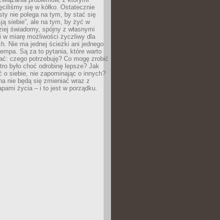
ęciliśmy się w kółko. Ostatecznie
sty nie polega na tym, by stać się
sją siebie”, ale na tym, by żyć w
ziej świadomy, spójny z własnymi
i w miarę możliwości życzliwy dla
ych. Nie ma jednej ścieżki ani jednego
empa. Są za to pytania, które warto
ać: czego potrzebuję? Co mogę zrobić
utro było choć odrobinę lepsze? Jak
o siebie, nie zapominając o innych?
a nie będą się zmieniać wraz z
apami życia – i to jest w porządku.