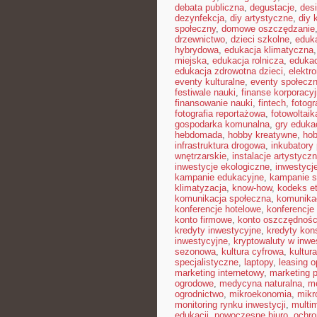
debata publiczna
,
degustacje
,
des
dezynfekcja
,
diy artystyczne
,
diy 
społeczny
,
domowe oszczędzanie
drzewnictwo
,
dzieci szkolne
,
eduka
hybrydowa
,
edukacja klimatyczna
miejska
,
edukacja rolnicza
,
edukac
edukacja zdrowotna dzieci
,
elektr
eventy kulturalne
,
eventy społecz
festiwale nauki
,
finanse korporacy
finansowanie nauki
,
fintech
,
fotogr
fotografia reportażowa
,
fotowoltaik
gospodarka komunalna
,
gry eduka
hebdomada
,
hobby kreatywne
,
hob
infrastruktura drogowa
,
inkubatory
wnętrzarskie
,
instalacje artystycz
inwestycje ekologiczne
,
inwestycj
kampanie edukacyjne
,
kampanie s
klimatyzacja
,
know-how
,
kodeks e
komunikacja społeczna
,
komunikac
konferencje hotelowe
,
konferencje
konto firmowe
,
konto oszczędnoś
kredyty inwestycyjne
,
kredyty ko
inwestycyjne
,
kryptowaluty w inwe
sezonowa
,
kultura cyfrowa
,
kultur
specjalistyczne
,
laptopy
,
leasing o
marketing internetowy
,
marketing p
ogrodowe
,
medycyna naturalna
,
me
ogrodnictwo
,
mikroekonomia
,
mikr
monitoring rynku inwestycji
,
multi
edukacji
,
nowoczesne biuro
,
ochr