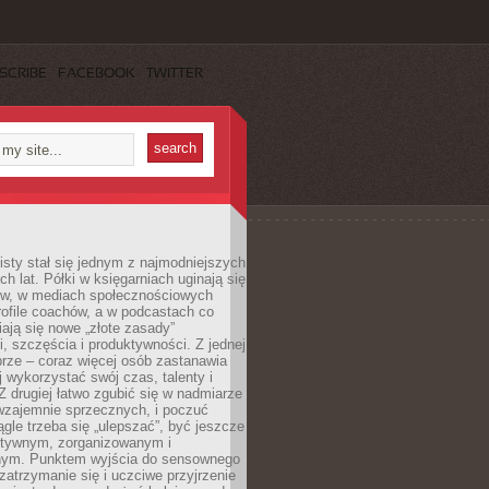
SCRIBE
FACEBOOK
TWITTER
sty stał się jednym z najmodniejszych
ch lat. Półki w księgarniach uginają się
ów, w mediach społecznościowych
ofile coachów, a w podcastach co
iają się nowe „złote zasady”
, szczęścia i produktywności. Z jednej
brze – coraz więcej osób zastanawia
ej wykorzystać swój czas, talenty i
Z drugiej łatwo zgubić się w nadmiarze
wzajemnie sprzecznych, i poczuć
iągle trzeba się „ulepszać”, być jeszcze
ektywnym, zorganizowanym i
ym. Punktem wyjścia do sensownego
 zatrzymanie się i uczciwe przyjrzenie