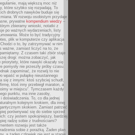
egularnie, mają większą moc niż
y, które szybko się rozpadają. To
kich drobnych nawyków buduje się
zmiana. W rozwoju osobistym przydaje
łasne, prywatne
kompendium wiedzy
–
tórym zbieramy wnioski, notatki z
eksje po ważnych wydarzeniach, listy
sumowania. Może to być tradycyjny
tes, plik w komputerze czy aplikacja
. Chodzi o to, by zatrzymywać w nim
as ważne, zamiast liczyć na to, że
pamiętamy. Z czasem taki zbiór staje
zej drogi: można zobaczyć, jak
 priorytety, które nawyki okazały się
óre pomysły nie przeszły próby czasu.
dnak zapominać, że rozwój to nie
wo wpaść w pułapkę nieustannego
 się z innymi: ktoś szybciej schudł,
 firmę, ktoś inny przebiegł maraton, a
toimy w miejscu”. Tymczasem każdy
nnego punktu, ma inne zasoby,
 i doświadczenia. To, co dla jednej
aturalnym kolejnym krokiem, dla innej
gantycznym skokiem. Zamiast patrzeć
epiej porównywać się do siebie sprzed
ch: czy jestem spokojniejszy, bardziej
piej radzę sobie z trudnościami?
entem rozwoju jest także
radzenia sobie z porażką. Żaden plan
lny, a żaden człowiek nie jest w stanie