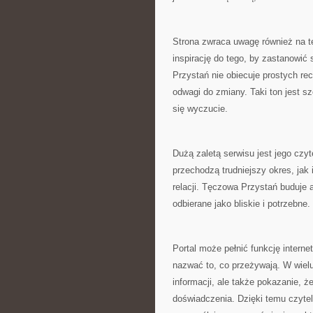
Strona zwraca uwagę również na t
inspirację do tego, by zastanowi
Przystań nie obiecuje prostych r
odwagi do zmiany. Taki ton jest s
się wyczucie.
Dużą zaletą serwisu jest jego czy
przechodzą trudniejszy okres, jak
relacji. Tęczowa Przystań buduje a
odbierane jako bliskie i potrzebne.
Portal może pełnić funkcję interne
nazwać to, co przeżywają. W wielu
informacji, ale także pokazanie, 
doświadczenia. Dzięki temu czyte