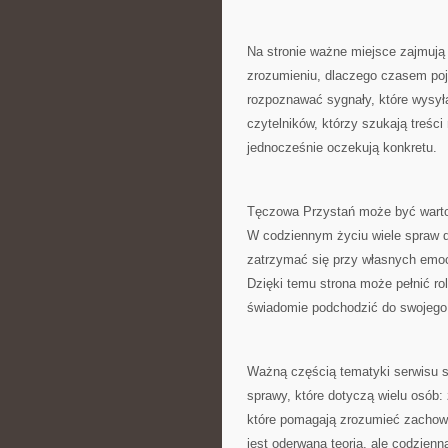
Na stronie ważne miejsce zajmuj
zrozumieniu, dlaczego czasem pojaw
rozpoznawać sygnały, które wysył
czytelników, którzy szukają treśc
jednocześnie oczekują konkretu.
Tęczowa Przystań może być wartośc
W codziennym życiu wiele spraw d
zatrzymać się przy własnych emoc
Dzięki temu strona może pełnić rol
świadomie podchodzić do swojego
Ważną częścią tematyki serwisu 
sprawy, które dotyczą wielu osób: 
które pomagają zrozumieć zachowan
jest oderwaną teorią, ale codzien