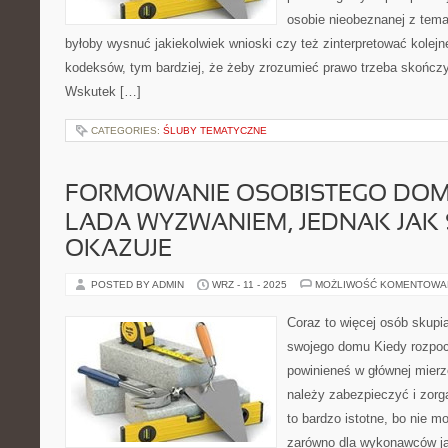
osobie nieobeznanej z tem
byłoby wysnuć jakiekolwiek wnioski czy też zinterpretować kolej
kodeksów, tym bardziej, że żeby zrozumieć prawo trzeba skończyć 
Wskutek […]
CATEGORIES:
ŚLUBY TEMATYCZNE
FORMOWANIE OSOBISTEGO DOMU
LADA WYZWANIEM, JEDNAK JAK 
OKAZUJE
POSTED BY ADMIN
WRZ - 11 - 2025
MOŻLIWOŚĆ KOMENTOWA
Coraz to więcej osób skupi
swojego domu Kiedy rozpo
powinieneś w głównej mierz
należy zabezpieczyć i zorg
to bardzo istotne, bo nie 
zarówno dla wykonawców jak