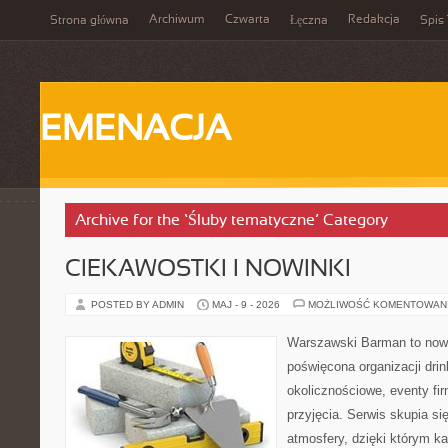
Archiwum
Czwarta
Redakcja
Strona główna
Łęczna
Spis 
EMENACJA
Archive for the ‘Śluby tematyczne’ Category
CIEKAWOSTKI I NOWINKI
POSTED BY ADMIN
MAJ - 9 - 2026
MOŻLIWOŚĆ KOMENTOWAN
Warszawski Barman to nowo
poświęcona organizacji dri
okolicznościowe, eventy fi
przyjęcia. Serwis skupia si
atmosfery, dzięki którym k