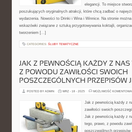
elegancji. To miejsce stwor
poszukujących oryginalnych atrakcji, które chcą zadbać o najw
wydarzenia. Nowości to Drinki i Wina i Winnice. Na stronie możn
wskazówki związane z sztuką przygotowywania koktajli, organiza
tworzeniem […]
CATEGORIES:
ŚLUBY TEMATYCZNE
JAK Z PEWNOŚCIĄ KAŻDY Z NAS 
Z POWODU ZAWIŁOŚCI SWOICH
POSZCZEGÓLNYCH PRZEPISÓW J
POSTED BY ADMIN
WRZ - 18 - 2025
MOŻLIWOŚĆ KOMENTOWA
Jak z pewnością każdy z n
zawiłości swoich poszczegó
Jak z pewnością każdy z n
tego, prawo, z powodu zawi
poszczególnych przepisów j