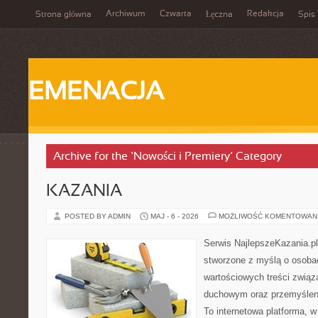
Archiwum
Czwarta
Redakcja
Strona główna
Łęczna
Spis 
EMENACJA
Archive for the ‘Nowości i Premiery’ Category
KAZANIA
POSTED BY ADMIN
MAJ - 6 - 2026
MOŻLIWOŚĆ KOMENTOWAN
Serwis NajlepszeKazania.pl
stworzone z myślą o osobac
wartościowych treści związ
duchowym oraz przemyśleni
To internetowa platforma, w