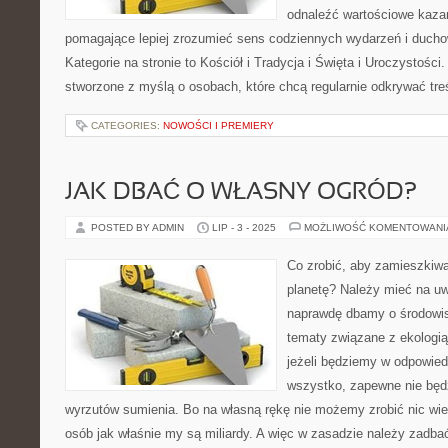
odnaleźć wartościowe kazan
pomagające lepiej zrozumieć sens codziennych wydarzeń i duch
Kategorie na stronie to Kościół i Tradycja i Święta i Uroczystości
stworzone z myślą o osobach, które chcą regularnie odkrywać tre
CATEGORIES:
NOWOŚCI I PREMIERY
JAK DBAĆ O WŁASNY OGRÓD?
POSTED BY ADMIN
LIP - 3 - 2025
MOŻLIWOŚĆ KOMENTOWAN
Co zrobić, aby zamieszkiwa
planetę? Należy mieć na uwa
naprawdę dbamy o środowis
tematy związane z ekologią.
jeżeli będziemy w odpowiedn
wszystko, zapewne nie będ
wyrzutów sumienia. Bo na własną rękę nie możemy zrobić nic wie
osób jak właśnie my są miliardy. A więc w zasadzie należy zadba