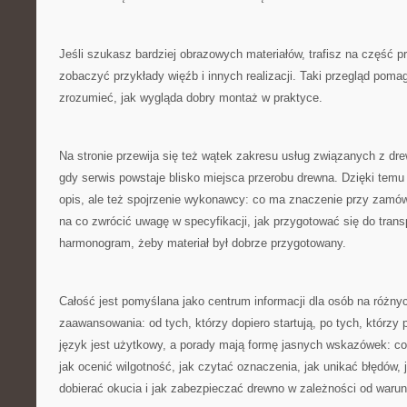
Jeśli szukasz bardziej obrazowych materiałów, trafisz na część 
zobaczyć przykłady więźb i innych realizacji. Taki przegląd poma
zrozumieć, jak wygląda dobry montaż w praktyce.
Na stronie przewija się też wątek zakresu usług związanych z dre
gdy serwis powstaje blisko miejsca przerobu drewna. Dzięki temu c
opis, ale też spojrzenie wykonawcy: co ma znaczenie przy zamówi
na co zwrócić uwagę w specyfikacji, jak przygotować się do transp
harmonogram, żeby materiał był dobrze przygotowany.
Całość jest pomyślana jako centrum informacji dla osób na różn
zaawansowania: od tych, którzy dopiero startują, po tych, którzy
język jest użytkowy, a porady mają formę jasnych wskazówek: c
jak ocenić wilgotność, jak czytać oznaczenia, jak unikać błędów, 
dobierać okucia i jak zabezpieczać drewno w zależności od waru