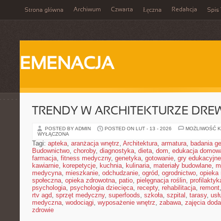
Archiwum
Czwarta
Redakcja
Strona główna
Łęczna
Spis 
EMENACJA
TRENDY W ARCHITEKTURZE DRE
POSTED BY ADMIN
POSTED ON LUT - 13 - 2026
MOŻLIWOŚĆ 
WYŁĄCZONA
Tagi:
apteka
,
aranżacja wnętrz
,
Architektura
,
armatura
,
badania g
Budownictwo
,
choroby
,
diagnostyka
,
dieta
,
dom
,
edukacja domow
farmacja
,
fitness medyczny
,
genetyka
,
gotowanie
,
gry edukacyjne
kawiarnie
,
korepetycje
,
kuchnia
,
kulinaria
,
materiały budowlane
,
m
medycyna
,
mieszkanie
,
odchudzanie
,
ogród
,
ogrodnictwo
,
opieka
społeczna
,
opieka zdrowotna
,
patio
,
pielęgnacja roślin
,
profilaktyk
psychologia
,
psychologia dziecięca
,
recepty
,
rehabilitacja
,
remont
rtv agd
,
sprzęt medyczny
,
superfoods
,
szkoła
,
szpital
,
tarasy
,
usł
medyczna
,
wodociągi
,
wyposażenie wnętrz
,
zabawa
,
zajęcia dod
zdrowie