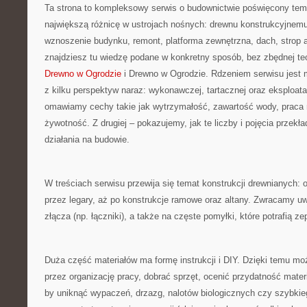
Ta strona to kompleksowy serwis o budownictwie poświęcony temu
największą różnicę w ustrojach nośnych: drewnu konstrukcyjnemu.
wznoszenie budynku, remont, platforma zewnętrzna, dach, strop a
znajdziesz tu wiedzę podane w konkretny sposób, bez zbędnej teo
Drewno w Ogrodzie
i Drewno w Ogrodzie. Rdzeniem serwisu jest m
z kilku perspektyw naraz: wykonawczej, tartacznej oraz eksploatac
omawiamy cechy takie jak wytrzymałość, zawartość wody, praca m
żywotność. Z drugiej – pokazujemy, jak te liczby i pojęcia przekła
działania na budowie.
W treściach serwisu przewija się temat konstrukcji drewnianych: o
przez legary, aż po konstrukcje ramowe oraz altany. Zwracamy u
złącza (np. łączniki), a także na częste pomyłki, które potrafią ze
Duża część materiałów ma formę instrukcji i DIY. Dzięki temu mo
przez organizację pracy, dobrać sprzęt, ocenić przydatność mater
by uniknąć wypaczeń, drzazg, nalotów biologicznych czy szybkie