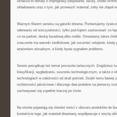
oznacza to tematy o impregnacji (olejowanie, lazury, środki ochr
składowaniu oraz o tym, jak przewozić materiał, żeby nie złapał w
Ważnym filarem serwisu są gatunki drewna. Porównujemy żywiczn
oderwaniu od rzeczywistości, tylko pod kątem zastosowań: co lepi
co na parkiet, deskę fasadową albo meble. Omawiamy także źród
znaczenie ma warunki siedliskowe, jak rozumieć usłojenie, kiedy p
wrażeniem wizualnym, a kiedy bywa sygnałem problemu.
Serwis porządkuje też temat procesów tartacznych. Znajdziesz tu 
klasyfikacji, wygładzaniu, suszeniu technologicznym, a także o s
technologiach w zależności od skali potrzeb. Dzięki temu łatwiej 
rozbieżności jakościowe i dlaczego dwa podobne na pierwszy rz
zachowywać się zupełnie inaczej po zimie.
Na stronie pojawiają się również treści z obszaru produktów do b
kontekście tego, jak materiał drewniany współpracuje z resztą uk