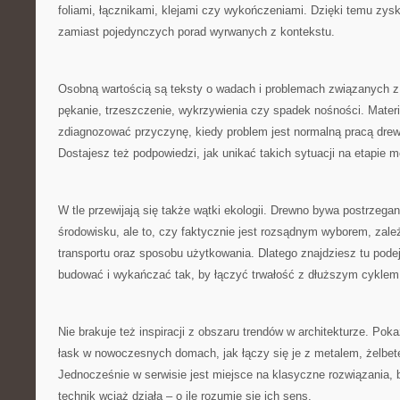
foliami, łącznikami, klejami czy wykończeniami. Dzięki temu zysk
zamiast pojedynczych porad wyrwanych z kontekstu.
Osobną wartością są teksty o wadach i problemach związanych z
pękanie, trzeszczenie, wykrzywienia czy spadek nośności. Materi
zdiagnozować przyczynę, kiedy problem jest normalną pracą drew
Dostajesz też podpowiedzi, jak unikać takich sytuacji na etapie 
W tle przewijają się także wątki ekologii. Drewno bywa postrzega
środowisku, ale to, czy faktycznie jest rozsądnym wyborem, zale
transportu oraz sposobu użytkowania. Dlatego znajdziesz tu podej
budować i wykańczać tak, by łączyć trwałość z dłuższym cyklem
Nie brakuje też inspiracji z obszaru trendów w architekturze. Po
łask w nowoczesnych domach, jak łączy się je z metalem, żelbet
Jednocześnie w serwisie jest miejsce na klasyczne rozwiązania,
technik wciąż działa – o ile rozumie się ich sens.