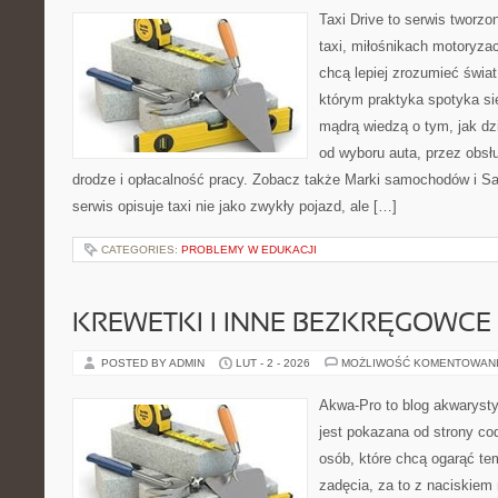
Taxi Drive to serwis tworz
taxi, miłośnikach motoryzac
chcą lepiej zrozumieć świa
którym praktyka spotyka si
mądrą wiedzą o tym, jak d
od wyboru auta, przez obsłu
drodze i opłacalność pracy. Zobacz także Marki samochodów i 
serwis opisuje taxi nie jako zwykły pojazd, ale […]
CATEGORIES:
PROBLEMY W EDUKACJI
KREWETKI I INNE BEZKRĘGOWCE
POSTED BY ADMIN
LUT - 2 - 2026
MOŻLIWOŚĆ KOMENTOWAN
Akwa-Pro to blog akwaryst
jest pokazana od strony cod
osób, które chcą ogarąć te
zadęcia, za to z naciskiem