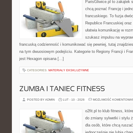
ParisGliwice.pl to zakątek 
chcą poznać Francję i jedn
francuskiego. To fuzja dwó
Republice Francuskiej oraz
ułatwia komunikację w rozm
szukasz impulsu na wypraw
francuską codzienność i komunikować się pewniej, tutaj znajdzie
na tym dwuosiowym podejściu. Kategorie to Regiony Francji i Fran
jest Hexagon opisana […]
CATEGORIES:
MATERIAŁY EKSKLUZYWNE
ZUMBA I TANIEC FITNESS
POSTED BY ADMIN
LUT - 10 - 2026
MOŻLIWOŚĆ KOMENTOWA
o2fit.pl to klub fitness, kt
do zmiany sylwetki i stylu 
dla osób, które chcą ruszać
jednocześnie nie lubią chao