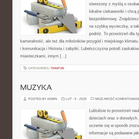
stworzony z myślą o osobac
lokalne ciekawostki i chcą
bezproblemowy. Znajdziesz t
na szybką wycieczkę, a ta
podróż. To przestrzeń dla t
kameralność, ale też dla miłośników przygód i miejskiego klimatu
i komunikacja i Historia i zabytki. Lubelszczyzna potrafi zaskaki
miasteczkami, innym […]
CATEGORIES:
THAIFUN
MUZYKA
POSTED BY ADMIN
LUT - 5 - 2026
MOŻLIWOŚĆ KOMENTOWAN
Lulitulisie to przestrzeń n
dzieciach oraz o dorosłych
uczenie się w sposób zrozu
informacje są podawane jak