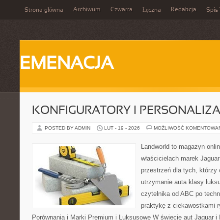
Archiwum
Czwarta
Redakcja
Strona główna
Łęczna
Spis 
EMENACJA
KONFIGURATORY I PERSONALIZA
POSTED BY ADMIN
LUT - 19 - 2026
MOŻLIWOŚĆ KOMENTOWA
Landworld to magazyn onli
właścicielach marek Jaguar
przestrzeń dla tych, którzy
utrzymanie auta klasy luks
czytelnika od ABC po techn
praktykę z ciekawostkami r
Porównania i Marki Premium i Luksusowe W świecie aut Jaguar i 