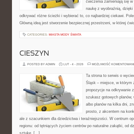
ćwiczenia zamieniają się w 
naukę z wyobraźnią, dzięk
odkrywać różne ścieżki i wybierać to, co najbardziej ciekawi. Po
Główną ideą jest stworzenie bezpiecznej przestrzeni, w której ćw
CATEGORIES:
MIASTA MODY ŚWIATA
CIESZYN
POSTED BY ADMIN
LUT - 4 - 2026
MOŻLIWOŚĆ KOMENTOWAN
Ta strona to serwis o wyci
Śląsk – miejsce, w którym 
propozycje na odkrywanie za
szukasz gotowych planów,
albo planów na kilka dni, z
prosto, z akcentem na konk
ale z szacunkiem dla dziedzictwa i teraźniejszości. W centrum op
regionu: od tętniących życiem centrów po naturalne zakątki, od 
sztukę. […]