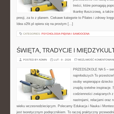
treści, które pomagają pop
tkankę tłuszczową, a takż
presji, za to z planem. Ciekawe kategorie to Pilates i zdrowy kręg
Idea o2fit.pl opiera się na prostym […]
CATEGORIES:
PSYCHOLOGIA PIĘKNA I SAMOOCENA
ŚWIĘTA, TRADYCJE I MIĘDZYK
POSTED BY ADMIN
LUT - 9 - 2026
MOŻLIWOŚĆ KOMENTOWAN
PRZEDSZKOLE NA 5 – serw
najmłodszych To przestrzeń
osoby wspierające dziecko
znajdą rzetelne inspiracje. 
codzienności związanych z
nastrojami, relacjami oraz
wieku wczesnodziecięcym. Polecamy Edukacja i Nauka i Montesso
jest teoretycznym podręcznikiem. To raczej praktyczny przewodni