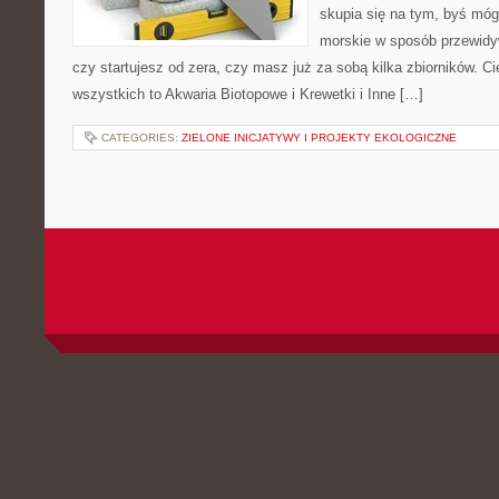
skupia się na tym, byś móg
morskie w sposób przewidyw
czy startujesz od zera, czy masz już za sobą kilka zbiorników. C
wszystkich to Akwaria Biotopowe i Krewetki i Inne […]
CATEGORIES:
ZIELONE INICJATYWY I PROJEKTY EKOLOGICZNE