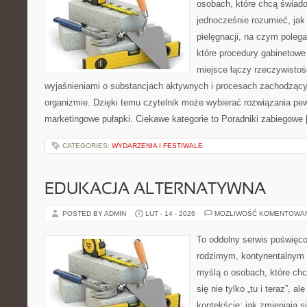
osobach, które chcą świado
jednocześnie rozumieć, jak 
pielęgnacji, na czym polega
które procedury gabinetowe
miejsce łączy rzeczywistoś
wyjaśnieniami o substancjach aktywnych i procesach zachodzący
organizmie. Dzięki temu czytelnik może wybierać rozwiązania pew
marketingowe pułapki. Ciekawe kategorie to Poradniki zabiegowe
CATEGORIES:
WYDARZENIA I FESTIWALE
EDUKACJA ALTERNATYWNA
POSTED BY ADMIN
LUT - 14 - 2026
MOŻLIWOŚĆ KOMENTOWA
To oddolny serwis poświęco
rodzimym, kontynentalnym 
myślą o osobach, które chc
się nie tylko „tu i teraz”, 
kontekście: jak zmieniają s