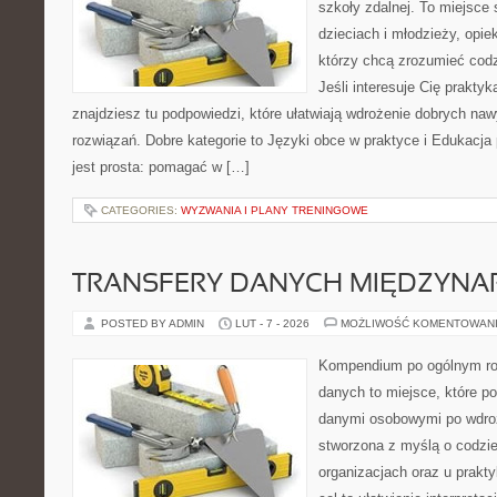
szkoły zdalnej. To miejsce
dzieciach i młodzieży, opi
którzy chcą zrozumieć codz
Jeśli interesuje Cię prakty
znajdziesz tu podpowiedzi, które ułatwiają wdrożenie dobrych n
rozwiązań. Dobre kategorie to Języki obce w praktyce i Edukacja 
jest prosta: pomagać w […]
CATEGORIES:
WYZWANIA I PLANY TRENINGOWE
TRANSFERY DANYCH MIĘDZYN
POSTED BY ADMIN
LUT - 7 - 2026
MOŻLIWOŚĆ KOMENTOWAN
Kompendium po ogólnym ro
danych to miejsce, które p
danymi osobowymi po wdro
stworzona z myślą o codz
organizacjach oraz u prakt