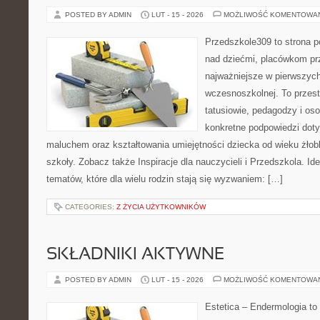
POSTED BY ADMIN
LUT - 15 - 2026
MOŻLIWOŚĆ KOMENTOWA
Przedszkole309 to strona 
nad dziećmi, placówkom pr
najważniejsze w pierwszych
wczesnoszkolnej. To przes
tatusiowie, pedagodzy i oso
konkretne podpowiedzi dot
maluchem oraz kształtowania umiejętności dziecka od wieku żłob
szkoły. Zobacz także Inspiracje dla nauczycieli i Przedszkola. Id
tematów, które dla wielu rodzin stają się wyzwaniem: […]
CATEGORIES:
Z ŻYCIA UŻYTKOWNIKÓW
SKŁADNIKI AKTYWNE
POSTED BY ADMIN
LUT - 15 - 2026
MOŻLIWOŚĆ KOMENTOWA
Estetica – Endermologia to