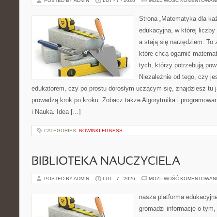
POSTED BY ADMIN
LUT - 7 - 2026
MOŻLIWOŚĆ KOMENTOWAN
Strona „Matematyka dla każ
edukacyjna, w której liczby
a stają się narzędziem. To 
które chcą ogarnić matemat
tych, którzy potrzebują pow
Niezależnie od tego, czy j
edukatorem, czy po prostu dorosłym uczącym się, znajdziesz tu j
prowadzą krok po kroku. Zobacz także Algorytmika i programowa
i Nauka. Ideą […]
CATEGORIES:
NOWINKI FITNESS
BIBLIOTEKA NAUCZYCIELA
POSTED BY ADMIN
LUT - 7 - 2026
MOŻLIWOŚĆ KOMENTOWAN
nasza platforma edukacyjna 
gromadzi informacje o tym,