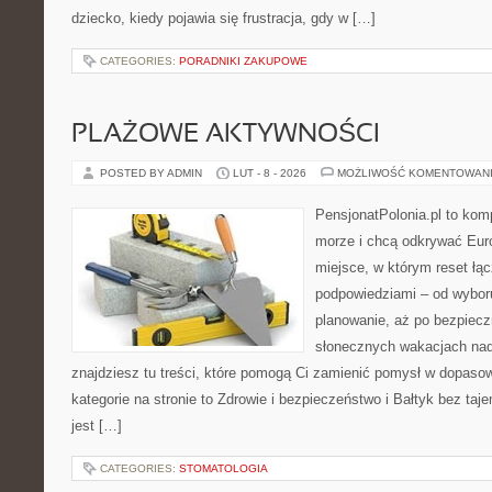
dziecko, kiedy pojawia się frustracja, gdy w […]
CATEGORIES:
PORADNIKI ZAKUPOWE
PLAŻOWE AKTYWNOŚCI
POSTED BY ADMIN
LUT - 8 - 2026
MOŻLIWOŚĆ KOMENTOWAN
PensjonatPolonia.pl to kom
morze i chcą odkrywać Euro
miejsce, w którym reset łą
podpowiedziami – od wyboru
planowanie, aż po bezpiecz
słonecznych wakacjach n
znajdziesz tu treści, które pomogą Ci zamienić pomysł w dopas
kategorie na stronie to Zdrowie i bezpieczeństwo i Bałtyk bez taj
jest […]
CATEGORIES:
STOMATOLOGIA