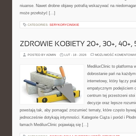
niuanse. Nawet drobne objawy potrafią wskazywać na niedomagani
może przełożyć […]
CATEGORIES:
SERYKORYCINSKIE
ZDROWIE KOBIETY 20+, 30+, 40+, 
POSTED BY ADMIN
LUT - 18 - 2026
MOŻLIWOŚĆ KOMENTOWA
MediluxClinic to platforma 
dobrostanie pań na każdym 
internetowy, który łączy pr
empatycznym podejściem d
centrum tej przestrzeni sto
decyzje oraz lepsze rozumi
powstają tak, aby pomagać zrozumieć tematy, które często bywa
jednocześnie dotykają intymności. Kategorie Ciąża i poród i Płod
łamach MediluxClinic pojawiają się […]