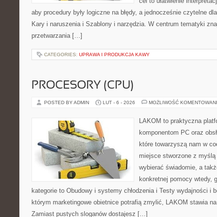
cel to ułatwienie interpreta
aby procedury były logiczne na błędy, a jednocześnie czytelne d
Kary i naruszenia i Szablony i narzędzia. W centrum tematyki zn
przetwarzania […]
CATEGORIES:
UPRAWA I PRODUKCJA KAWY
PROCESORY (CPU)
POSTED BY ADMIN
LUT - 6 - 2026
MOŻLIWOŚĆ KOMENTOWAN
LAKOM to praktyczna plat
komponentom PC oraz obsłu
które towarzyszą nam w co
miejsce stworzone z myślą 
wybierać świadomie, a także
konkretnej pomocy wtedy, g
kategorie to Obudowy i systemy chłodzenia i Testy wydajności i 
którym marketingowe obietnice potrafią zmylić, LAKOM stawia na
Zamiast pustych sloganów dostajesz […]