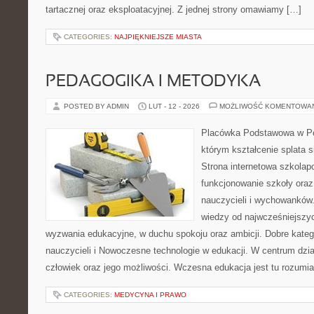
tartacznej oraz eksploatacyjnej. Z jednej strony omawiamy […]
CATEGORIES:
NAJPIĘKNIEJSZE MIASTA
PEDAGOGIKA I METODYKA
POSTED BY ADMIN
LUT - 12 - 2026
MOŻLIWOŚĆ KOMENTOWA
Placówka Podstawowa w Pop
którym kształcenie splata s
Strona internetowa szkolap
funkcjonowanie szkoły oraz
nauczycieli i wychowanków.
wiedzy od najwcześniejszyc
wyzwania edukacyjne, w duchu spokoju oraz ambicji. Dobre kate
nauczycieli i Nowoczesne technologie w edukacji. W centrum dzia
człowiek oraz jego możliwości. Wczesna edukacja jest tu rozumi
CATEGORIES:
MEDYCYNA I PRAWO