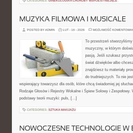
CATEGORIES:
GINEKOLOGIA A CHOROBY WSPÓŁISTNIEJĄCE
MUZYKA FILMOWA I MUSICALE
POSTED BY ADMIN
LUT - 16 - 2026
MOŻLIWOŚĆ KOMENTOWA
To przestrzeń stworzyliśmy
muzyczny, w którym doświa
pasją. Jeśli szukasz przy
świat dźwięków albo chcesz
znajdziesz tu materiały pr
do trudniejszych. To nie je
wspierający towarzysz dla osób, które chcą świadomiej jej słucha
Rodzaje Głosów i Rejestry Wokalne i Śpiew Solowy i Zespołowy.
podstawy teorii muzyki: puls, […]
CATEGORIES:
SZTUKA MAKIJAŻU
NOWOCZESNE TECHNOLOGIE W 