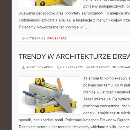
potrzeby podopiecznych, oc
wyzwania pedagogów oraz priorytety samorządów. To miejsce stw
codzienność szkolną z analizą, a inspiracje z różnych krajów prz
Polecamy Nowoczesne technologie w […]
CATEGORIES:
PRO-EXPERT
TRENDY W ARCHITEKTURZE DRE
POSTED BY ADMIN
LUT - 13 - 2026
MOŻLIWOŚĆ KOMENTOWA
Ta strona to kompleksowy 
poświęcony temu, co w prak
różnicę w ustrojach nośnyc
Jeżeli interesuje Cię wzno
platforma zewnętrzna, dach
dodatki, znajdziesz tu wie
sposób, bez zbędnej teorii. Polecamy kategorie Drewno w Ogrodz
Rdzeniem serwisu jest materiał drewniany widziane z kilku persp