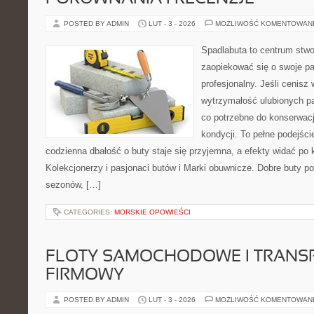
POSTED BY ADMIN
LUT - 3 - 2026
MOŻLIWOŚĆ KOMENTOWAN
Spadlabuta to centrum stwo
zaopiekować się o swoje pa
profesjonalny. Jeśli cenisz
wytrzymałość ulubionych pa
co potrzebne do konserwacj
kondycji. To pełne podejści
codzienna dbałość o buty staje się przyjemna, a efekty widać po k
Kolekcjonerzy i pasjonaci butów i Marki obuwnicze. Dobre buty pot
sezonów, […]
CATEGORIES:
MORSKIE OPOWIEŚCI
FLOTY SAMOCHODOWE I TRANS
FIRMOWY
POSTED BY ADMIN
LUT - 3 - 2026
MOŻLIWOŚĆ KOMENTOWAN