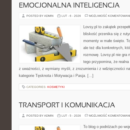
EMOCJONALNA INTELIGENCJA
POSTED BY ADMIN
LUT - 6 - 2026
MOŻLIWOŚĆ KOMENTOWAN
Lovsy.pl to zakątek przepe
bliskość przenika się z ruty
momenty w małe święto. To
ale też dla konkretnych, k
rozmowę. Lovsy.pl nie gra 
tego przypomina, że realna
z uważności, z wymiany myśli, z zrozumienia i z wdzięczności n
kategorie Tęsknota i Motywacja i Pasja. […]
CATEGORIES:
KOSMETYKI
TRANSPORT I KOMUNIKACJA
POSTED BY ADMIN
LUT - 5 - 2026
MOŻLIWOŚĆ KOMENTOWAN
To blog o podróżach po woj