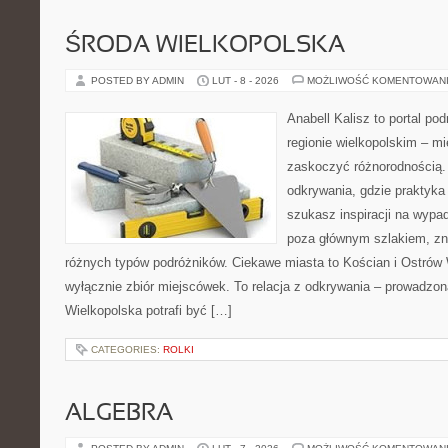
ŚRODA WIELKOPOLSKA
POSTED BY ADMIN
LUT - 8 - 2026
MOŻLIWOŚĆ KOMENTOWAN
Anabell Kalisz to portal po
regionie wielkopolskim – mie
zaskoczyć różnorodnością. 
odkrywania, gdzie praktyka ł
szukasz inspiracji na wypad
poza głównym szlakiem, zna
różnych typów podróżników. Ciekawe miasta to Kościan i Ostrów W
wyłącznie zbiór miejscówek. To relacja z odkrywania – prowadzon
Wielkopolska potrafi być […]
CATEGORIES:
ROLKI
ALGEBRA