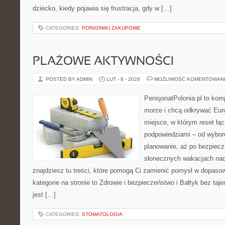
dziecko, kiedy pojawia się frustracja, gdy w […]
CATEGORIES:
PORADNIKI ZAKUPOWE
PLAŻOWE AKTYWNOŚCI
POSTED BY ADMIN
LUT - 8 - 2026
MOŻLIWOŚĆ KOMENTOWAN
PensjonatPolonia.pl to kom
morze i chcą odkrywać Euro
miejsce, w którym reset łą
podpowiedziami – od wyboru
planowanie, aż po bezpiecz
słonecznych wakacjach n
znajdziesz tu treści, które pomogą Ci zamienić pomysł w dopas
kategorie na stronie to Zdrowie i bezpieczeństwo i Bałtyk bez taj
jest […]
CATEGORIES:
STOMATOLOGIA