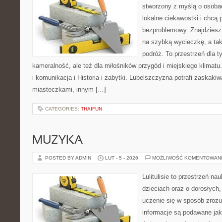
stworzony z myślą o osobac
lokalne ciekawostki i chcą
bezproblemowy. Znajdziesz t
na szybką wycieczkę, a ta
podróż. To przestrzeń dla t
kameralność, ale też dla miłośników przygód i miejskiego klimatu
i komunikacja i Historia i zabytki. Lubelszczyzna potrafi zaskaki
miasteczkami, innym […]
CATEGORIES:
THAIFUN
MUZYKA
POSTED BY ADMIN
LUT - 5 - 2026
MOŻLIWOŚĆ KOMENTOWAN
Lulitulisie to przestrzeń n
dzieciach oraz o dorosłych
uczenie się w sposób zrozu
informacje są podawane jak