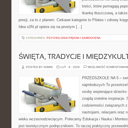
treści, które pomagają pop
tkankę tłuszczową, a takż
presji, za to z planem. Ciekawe kategorie to Pilates i zdrowy kręg
Idea o2fit.pl opiera się na prostym […]
CATEGORIES:
PSYCHOLOGIA PIĘKNA I SAMOOCENA
ŚWIĘTA, TRADYCJE I MIĘDZYK
POSTED BY ADMIN
LUT - 9 - 2026
MOŻLIWOŚĆ KOMENTOWAN
PRZEDSZKOLE NA 5 – serw
najmłodszych To przestrzeń
osoby wspierające dziecko
znajdą rzetelne inspiracje. 
codzienności związanych z
nastrojami, relacjami oraz
wieku wczesnodziecięcym. Polecamy Edukacja i Nauka i Montesso
jest teoretycznym podręcznikiem. To raczej praktyczny przewodni