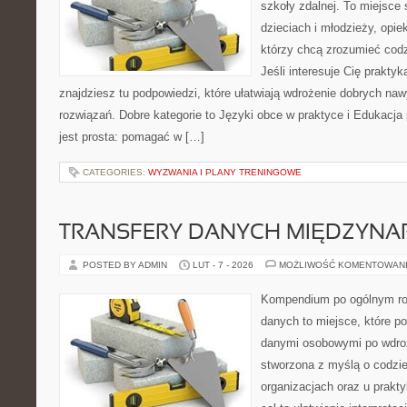
szkoły zdalnej. To miejsce
dzieciach i młodzieży, opi
którzy chcą zrozumieć codz
Jeśli interesuje Cię prakty
znajdziesz tu podpowiedzi, które ułatwiają wdrożenie dobrych n
rozwiązań. Dobre kategorie to Języki obce w praktyce i Edukacja 
jest prosta: pomagać w […]
CATEGORIES:
WYZWANIA I PLANY TRENINGOWE
TRANSFERY DANYCH MIĘDZYN
POSTED BY ADMIN
LUT - 7 - 2026
MOŻLIWOŚĆ KOMENTOWAN
Kompendium po ogólnym ro
danych to miejsce, które p
danymi osobowymi po wdro
stworzona z myślą o codz
organizacjach oraz u prakt