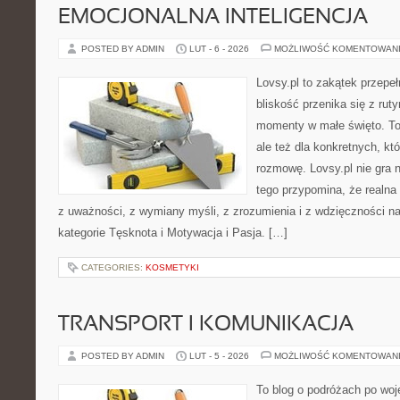
EMOCJONALNA INTELIGENCJA
POSTED BY ADMIN
LUT - 6 - 2026
MOŻLIWOŚĆ KOMENTOWAN
Lovsy.pl to zakątek przepe
bliskość przenika się z ruty
momenty w małe święto. To
ale też dla konkretnych, k
rozmowę. Lovsy.pl nie gra 
tego przypomina, że realna
z uważności, z wymiany myśli, z zrozumienia i z wdzięczności n
kategorie Tęsknota i Motywacja i Pasja. […]
CATEGORIES:
KOSMETYKI
TRANSPORT I KOMUNIKACJA
POSTED BY ADMIN
LUT - 5 - 2026
MOŻLIWOŚĆ KOMENTOWAN
To blog o podróżach po woj