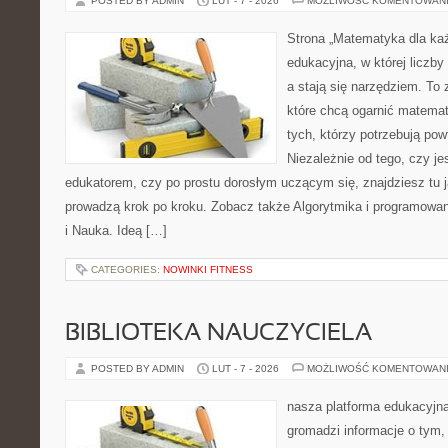
POSTED BY ADMIN
LUT - 7 - 2026
MOŻLIWOŚĆ KOMENTOWAN
Strona „Matematyka dla każ
edukacyjna, w której liczby
a stają się narzędziem. To 
które chcą ogarnić matemat
tych, którzy potrzebują pow
Niezależnie od tego, czy j
edukatorem, czy po prostu dorosłym uczącym się, znajdziesz tu j
prowadzą krok po kroku. Zobacz także Algorytmika i programowa
i Nauka. Ideą […]
CATEGORIES:
NOWINKI FITNESS
BIBLIOTEKA NAUCZYCIELA
POSTED BY ADMIN
LUT - 7 - 2026
MOŻLIWOŚĆ KOMENTOWAN
nasza platforma edukacyjna 
gromadzi informacje o tym,