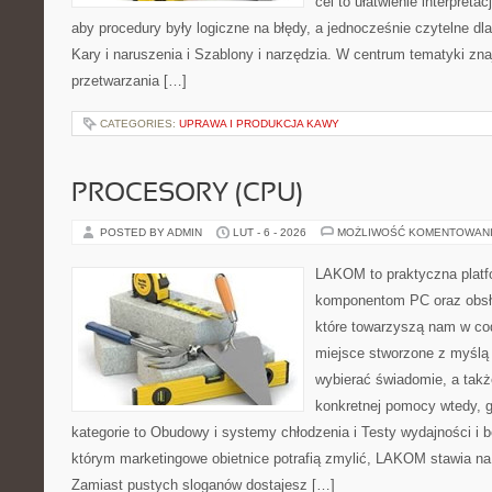
cel to ułatwienie interpreta
aby procedury były logiczne na błędy, a jednocześnie czytelne d
Kary i naruszenia i Szablony i narzędzia. W centrum tematyki zn
przetwarzania […]
CATEGORIES:
UPRAWA I PRODUKCJA KAWY
PROCESORY (CPU)
POSTED BY ADMIN
LUT - 6 - 2026
MOŻLIWOŚĆ KOMENTOWAN
LAKOM to praktyczna plat
komponentom PC oraz obsłu
które towarzyszą nam w co
miejsce stworzone z myślą 
wybierać świadomie, a także
konkretnej pomocy wtedy, g
kategorie to Obudowy i systemy chłodzenia i Testy wydajności i 
którym marketingowe obietnice potrafią zmylić, LAKOM stawia na
Zamiast pustych sloganów dostajesz […]