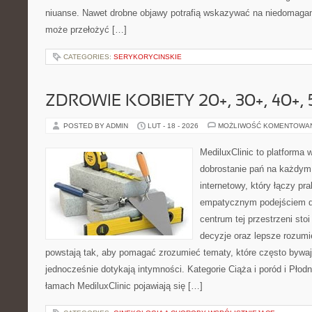
niuanse. Nawet drobne objawy potrafią wskazywać na niedomagani
może przełożyć […]
CATEGORIES:
SERYKORYCINSKIE
ZDROWIE KOBIETY 20+, 30+, 40+, 
POSTED BY ADMIN
LUT - 18 - 2026
MOŻLIWOŚĆ KOMENTOWA
MediluxClinic to platforma 
dobrostanie pań na każdym 
internetowy, który łączy pr
empatycznym podejściem d
centrum tej przestrzeni sto
decyzje oraz lepsze rozumi
powstają tak, aby pomagać zrozumieć tematy, które często bywa
jednocześnie dotykają intymności. Kategorie Ciąża i poród i Płod
łamach MediluxClinic pojawiają się […]