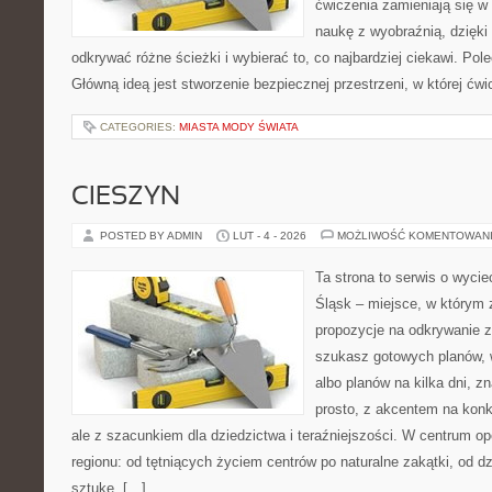
ćwiczenia zamieniają się w 
naukę z wyobraźnią, dzięk
odkrywać różne ścieżki i wybierać to, co najbardziej ciekawi. Po
Główną ideą jest stworzenie bezpiecznej przestrzeni, w której ćw
CATEGORIES:
MIASTA MODY ŚWIATA
CIESZYN
POSTED BY ADMIN
LUT - 4 - 2026
MOŻLIWOŚĆ KOMENTOWAN
Ta strona to serwis o wyci
Śląsk – miejsce, w którym 
propozycje na odkrywanie za
szukasz gotowych planów,
albo planów na kilka dni, z
prosto, z akcentem na konk
ale z szacunkiem dla dziedzictwa i teraźniejszości. W centrum op
regionu: od tętniących życiem centrów po naturalne zakątki, od 
sztukę. […]