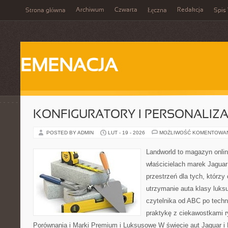
Archiwum
Czwarta
Redakcja
Strona główna
Łęczna
Spis 
EMENACJA
KONFIGURATORY I PERSONALIZA
POSTED BY ADMIN
LUT - 19 - 2026
MOŻLIWOŚĆ KOMENTOWA
Landworld to magazyn onli
właścicielach marek Jaguar
przestrzeń dla tych, którzy
utrzymanie auta klasy luks
czytelnika od ABC po techn
praktykę z ciekawostkami r
Porównania i Marki Premium i Luksusowe W świecie aut Jaguar i 