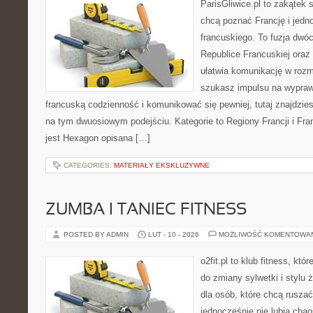
ParisGliwice.pl to zakątek 
chcą poznać Francję i jedn
francuskiego. To fuzja dwó
Republice Francuskiej oraz
ułatwia komunikację w rozm
szukasz impulsu na wypraw
francuską codzienność i komunikować się pewniej, tutaj znajdzie
na tym dwuosiowym podejściu. Kategorie to Regiony Francji i Fran
jest Hexagon opisana […]
CATEGORIES:
MATERIAŁY EKSKLUZYWNE
ZUMBA I TANIEC FITNESS
POSTED BY ADMIN
LUT - 10 - 2026
MOŻLIWOŚĆ KOMENTOWA
o2fit.pl to klub fitness, kt
do zmiany sylwetki i stylu 
dla osób, które chcą ruszać
jednocześnie nie lubią chao