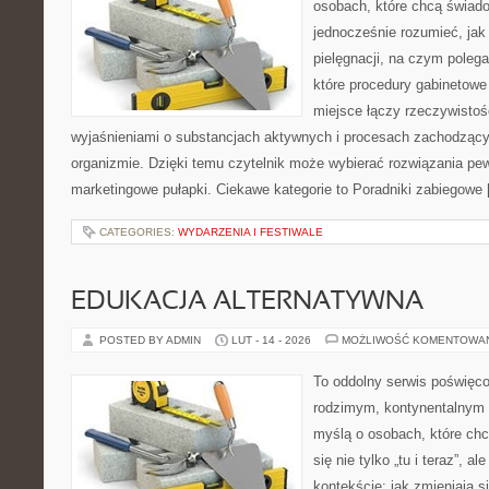
osobach, które chcą świado
jednocześnie rozumieć, jak 
pielęgnacji, na czym polega
które procedury gabinetowe
miejsce łączy rzeczywistoś
wyjaśnieniami o substancjach aktywnych i procesach zachodzący
organizmie. Dzięki temu czytelnik może wybierać rozwiązania pew
marketingowe pułapki. Ciekawe kategorie to Poradniki zabiegowe
CATEGORIES:
WYDARZENIA I FESTIWALE
EDUKACJA ALTERNATYWNA
POSTED BY ADMIN
LUT - 14 - 2026
MOŻLIWOŚĆ KOMENTOWA
To oddolny serwis poświęco
rodzimym, kontynentalnym 
myślą o osobach, które chc
się nie tylko „tu i teraz”, 
kontekście: jak zmieniają s