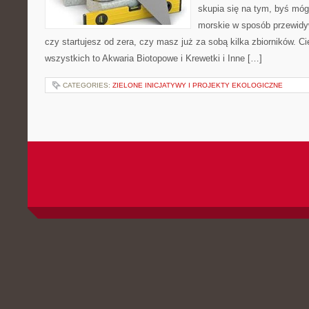
skupia się na tym, byś móg
morskie w sposób przewidyw
czy startujesz od zera, czy masz już za sobą kilka zbiorników. C
wszystkich to Akwaria Biotopowe i Krewetki i Inne […]
CATEGORIES:
ZIELONE INICJATYWY I PROJEKTY EKOLOGICZNE