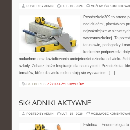
POSTED BY ADMIN
LUT - 15 - 2026
MOŻLIWOŚĆ KOMENTOWA
Przedszkole309 to strona 
nad dziećmi, placówkom pr
najważniejsze w pierwszych
wczesnoszkolnej. To przes
tatusiowie, pedagodzy i oso
konkretne podpowiedzi dot
maluchem oraz kształtowania umiejętności dziecka od wieku żłob
szkoły. Zobacz także Inspiracje dla nauczycieli i Przedszkola. Id
tematów, które dla wielu rodzin stają się wyzwaniem: […]
CATEGORIES:
Z ŻYCIA UŻYTKOWNIKÓW
SKŁADNIKI AKTYWNE
POSTED BY ADMIN
LUT - 15 - 2026
MOŻLIWOŚĆ KOMENTOWA
Estetica – Endermologia to