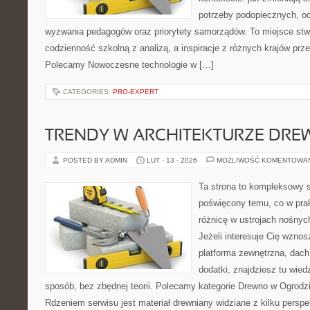
potrzeby podopiecznych, oc
wyzwania pedagogów oraz priorytety samorządów. To miejsce stw
codzienność szkolną z analizą, a inspiracje z różnych krajów prz
Polecamy Nowoczesne technologie w […]
CATEGORIES:
PRO-EXPERT
TRENDY W ARCHITEKTURZE DRE
POSTED BY ADMIN
LUT - 13 - 2026
MOŻLIWOŚĆ KOMENTOWA
Ta strona to kompleksowy 
poświęcony temu, co w prak
różnicę w ustrojach nośnyc
Jeżeli interesuje Cię wzno
platforma zewnętrzna, dach
dodatki, znajdziesz tu wie
sposób, bez zbędnej teorii. Polecamy kategorie Drewno w Ogrodz
Rdzeniem serwisu jest materiał drewniany widziane z kilku persp