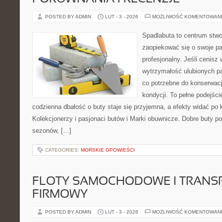
POSTED BY ADMIN
LUT - 3 - 2026
MOŻLIWOŚĆ KOMENTOWAN
Spadlabuta to centrum stwo
zaopiekować się o swoje pa
profesjonalny. Jeśli cenisz
wytrzymałość ulubionych pa
co potrzebne do konserwacj
kondycji. To pełne podejści
codzienna dbałość o buty staje się przyjemna, a efekty widać po k
Kolekcjonerzy i pasjonaci butów i Marki obuwnicze. Dobre buty pot
sezonów, […]
CATEGORIES:
MORSKIE OPOWIEŚCI
FLOTY SAMOCHODOWE I TRANS
FIRMOWY
POSTED BY ADMIN
LUT - 3 - 2026
MOŻLIWOŚĆ KOMENTOWAN