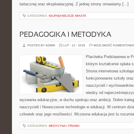
tartacznej oraz eksploatacyjnej. Z jednej strony omawiamy […]
CATEGORIES:
NAJPIĘKNIEJSZE MIASTA
PEDAGOGIKA I METODYKA
POSTED BY ADMIN
LUT - 12 - 2026
MOŻLIWOŚĆ KOMENTOWA
Placówka Podstawowa w Pop
którym kształcenie splata s
Strona internetowa szkolap
funkcjonowanie szkoły oraz
nauczycieli i wychowanków.
wiedzy od najwcześniejszyc
wyzwania edukacyjne, w duchu spokoju oraz ambicji. Dobre kate
nauczycieli i Nowoczesne technologie w edukacji. W centrum dzia
człowiek oraz jego możliwości. Wczesna edukacja jest tu rozumi
CATEGORIES:
MEDYCYNA I PRAWO