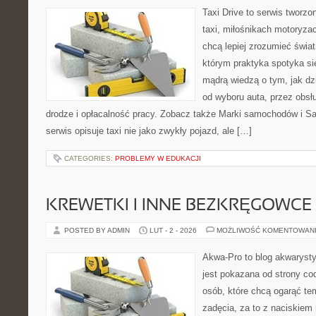
Taxi Drive to serwis tworz
taxi, miłośnikach motoryzac
chcą lepiej zrozumieć świa
którym praktyka spotyka si
mądrą wiedzą o tym, jak d
od wyboru auta, przez obsłu
drodze i opłacalność pracy. Zobacz także Marki samochodów i 
serwis opisuje taxi nie jako zwykły pojazd, ale […]
CATEGORIES:
PROBLEMY W EDUKACJI
KREWETKI I INNE BEZKRĘGOWCE
POSTED BY ADMIN
LUT - 2 - 2026
MOŻLIWOŚĆ KOMENTOWAN
Akwa-Pro to blog akwaryst
jest pokazana od strony cod
osób, które chcą ogarąć te
zadęcia, za to z naciskiem