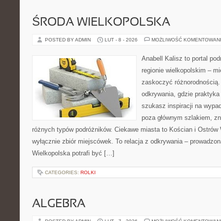
ŚRODA WIELKOPOLSKA
POSTED BY ADMIN
LUT - 8 - 2026
MOŻLIWOŚĆ KOMENTOWAN
Anabell Kalisz to portal po
regionie wielkopolskim – mie
zaskoczyć różnorodnością. 
odkrywania, gdzie praktyka ł
szukasz inspiracji na wypad
poza głównym szlakiem, zna
różnych typów podróżników. Ciekawe miasta to Kościan i Ostrów W
wyłącznie zbiór miejscówek. To relacja z odkrywania – prowadzon
Wielkopolska potrafi być […]
CATEGORIES:
ROLKI
ALGEBRA