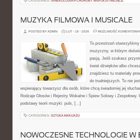
CATEGORIES:
GINEKOLOGIA A CHOROBY WSPÓŁISTNIEJĄCE
MUZYKA FILMOWA I MUSICALE
POSTED BY ADMIN
LUT - 16 - 2026
MOŻLIWOŚĆ KOMENTOWA
To przestrzeń stworzyliśmy
muzyczny, w którym doświa
pasją. Jeśli szukasz przy
świat dźwięków albo chcesz
znajdziesz tu materiały pr
do trudniejszych. To nie je
wspierający towarzysz dla osób, które chcą świadomiej jej słucha
Rodzaje Głosów i Rejestry Wokalne i Śpiew Solowy i Zespołowy.
podstawy teorii muzyki: puls, […]
CATEGORIES:
SZTUKA MAKIJAŻU
NOWOCZESNE TECHNOLOGIE W 