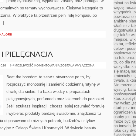
pracę dydaktyczną, wyjaśniać zasady oraz pomagać w
minut na ksi
więcej rusza
formalnych po tematy wychowawcze. Ciekawe kategorie to
w tygodniu p
zania. W praktyce ta przestrzeń pełni rolę kompasu po
powtarzane r
ambitne plan
[…]
właśnie z ta
długotrwała 
się także w
KALORII
miejsce, w k
lektur, refl
celów i pod
papierowy no
I PIELĘGNACJA
na telefonie
to, co dla n
ALERGIE
 2026
MOŻLIWOŚĆ KOMENTOWANIA
ZOSTAŁA WYŁĄCZONA
wszystko za
SKÓRNE
się mapą nas
I
PIELĘGNACJA
zmieniały się
Beat the boredom to serwis stworzone po to, by
trwałe, a kt
rozproszyć monotonię i zamienić codzienną rutynę w
Nie można je
wyścig. Łat
chwilę dla siebie. To baza wiedzy o preparatach
porównywania
ktoś założył
pielęgnacyjnych, perfumach oraz lakierach do paznokci.
my wciąż „s
Jeśli szukasz inspiracji, chcesz lepiej rozumieć formułę
startuje z i
ograniczenia
i wybierać produkty bardziej świadomie, znajdziesz tu
osoby jest n
nia dopasowane do różnych potrzeb, budżetów i stylów.
może być gi
na innych, l
nacyjne z Całego Świata i Kosmetyki. W świecie beauty
roku czy dwó
świadomy, le