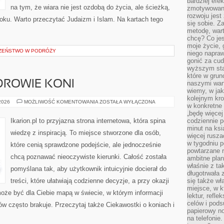
bardziej ef
na tym, że wiara nie jest ozdobą do życia, ale ścieżką,
zmotywowan
rozwoju jest
oku. Warto przeczytać Judaizm i Islam. Na kartach tego
się sobie. Z
metodę, war
chcę? Co je
moje życie, 
CZEŃSTWO W PODRÓŻY
niego napraw
gonić za cud
wyższym sta
które w grun
ZDROWIE KONI
naszymi wart
wiemy, w ja
kolejnym kr
PIELĘGNACJA
 2026
MOŻLIWOŚĆ KOMENTOWANIA
ZOSTAŁA WYŁĄCZONA
w konkretne 
I
ZDROWIE
„będę więcej
KONI
Ikarion.pl to przyjazna strona internetowa, która spina
codziennie p
minut na ksi
wiedzę z inspiracją. To miejsce stworzone dla osób,
więcej rusza
w tygodniu p
które cenią sprawdzone podejście, ale jednocześnie
powtarzane r
chcą poznawać nieoczywiste kierunki. Całość została
ambitne plan
właśnie z ta
pomyślana tak, aby użytkownik intuicyjnie docierał do
długotrwała 
treści, które ułatwiają codzienne decyzje, a przy okazji
się także w
miejsce, w k
 może być dla Ciebie mapą w świecie, w którym informacji
lektur, refl
celów i pod
w często brakuje. Przeczytaj także Ciekawostki o koniach i
papierowy no
na telefonie