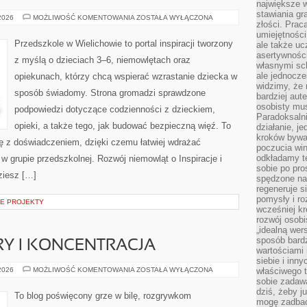
największe 
stawiania gr
CIĄŻA
 2026
MOŻLIWOŚĆ KOMENTOWANIA
ZOSTAŁA WYŁĄCZONA
złości. Prac
I
PORÓD
umiejętnośc
Przedszkole w Wielichowie to portal inspiracji tworzony
ale także ucz
asertywności
z myślą o dzieciach 3–6, niemowlętach oraz
własnymi sc
ale jednocze
opiekunach, którzy chcą wspierać wzrastanie dziecka w
widzimy, że 
sposób świadomy. Strona gromadzi sprawdzone
bardziej aut
osobisty mu
podpowiedzi dotyczące codzienności z dzieckiem,
Paradoksalni
opieki, a także tego, jak budować bezpieczną więź. To
działanie, j
kroków bywa 
ię z doświadczeniem, dzięki czemu łatwiej wdrażać
poczucia win
odkładamy t
w grupie przedszkolnej. Rozwój niemowląt o Inspiracje i
sobie po pro
dziesz […]
spędzone na
regeneruje s
pomysły i ro
NE PROJEKTY
wcześniej kr
rozwój osobi
„idealną wer
sposób bard
Y I KONCENTRACJA
wartościami 
siebie i inn
PSYCHOLOGIA
 2026
MOŻLIWOŚĆ KOMENTOWANIA
ZOSTAŁA WYŁĄCZONA
właściwego t
GRY
sobie zadaw
I
dziś, żeby j
KONCENTRACJA
To blog poświęcony grze w bilę, rozgrywkom
mogę zadbać 