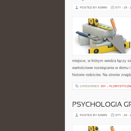
POSTED BY ADMIN
STY - 29 -
miejsce, w którym wiedza łączy s
wartościowe rozwiązania w domu i 
historie rodziców. Na stronie znaj
CATEGORIES:
DIY – FLORYSTYCZ
PSYCHOLOGIA GR
POSTED BY ADMIN
STY - 29 -