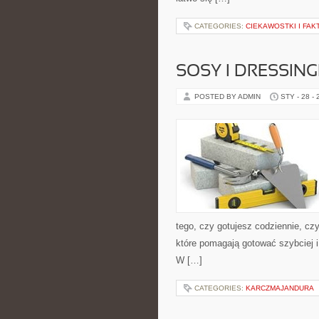
CATEGORIES:
CIEKAWOSTKI I FAK
SOSY I DRESSING
POSTED BY ADMIN
STY - 28 -
tego, czy gotujesz codziennie, cz
które pomagają gotować szybciej i 
W […]
CATEGORIES:
KARCZMAJANDURA