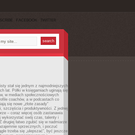
SCRIBE
FACEBOOK
TWITTER
sty stał się jednym z najmodniejszych
ch lat. Półki w księgarniach uginają się
ów, w mediach społecznościowych
ofile coachów, a w podcastach co
iają się nowe „złote zasady”
, szczęścia i produktywności. Z jednej
brze – coraz więcej osób zastanawia
ej wykorzystać swój czas, talenty i
Z drugiej łatwo zgubić się w nadmiarze
wzajemnie sprzecznych, i poczuć
iągle trzeba się „ulepszać”, być jeszcze