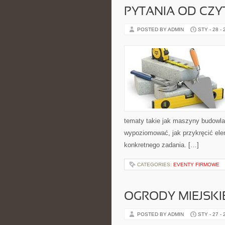
PYTANIA OD CZ
POSTED BY ADMIN
STY - 28 -
tematy takie jak maszyny budowla
wypoziomować, jak przykręcić ele
konkretnego zadania. […]
CATEGORIES:
EVENTY FIRMOWE
OGRODY MIEJSKI
POSTED BY ADMIN
STY - 27 -