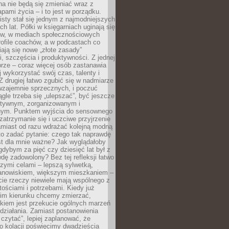
a nie będą się zmieniać wraz z
apami życia – i to jest w porządku.
sty stał się jednym z najmodniejszych
ch lat. Półki w księgarniach uginają się
ów, w mediach społecznościowych
ofile coachów, a w podcastach co
iają się nowe „złote zasady”
, szczęścia i produktywności. Z jednej
brze – coraz więcej osób zastanawia
ej wykorzystać swój czas, talenty i
Z drugiej łatwo zgubić się w nadmiarze
wzajemnie sprzecznych, i poczuć
iągle trzeba się „ulepszać”, być jeszcze
ektywnym, zorganizowanym i
ym. Punktem wyjścia do sensownego
 zatrzymanie się i uczciwe przyjrzenie
amiast od razu wdrażać kolejną modną
to zadać pytanie: czego tak naprawdę
st dla mnie ważne? Jak wyglądałoby
gdybym za pięć czy dziesięć lat był z
dę zadowolony? Bez tej refleksji łatwo
zymi celami – lepszą sylwetką,
nowiskiem, większym mieszkaniem –
cie rzeczy niewiele mają wspólnego z
ościami i potrzebami. Kiedy już
kim kierunku chcemy zmierzać,
okiem jest przekucie ogólnych marzeń
działania. Zamiast postanowienia
 czytać”, lepiej zaplanować, że
o kolacji poświęcimy dwadzieścia