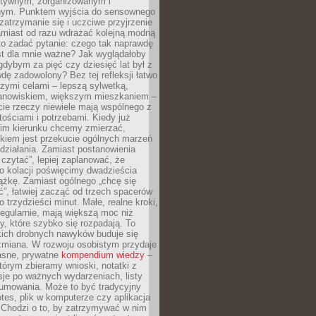
ektywnym, zorganizowanym i
ym. Punktem wyjścia do sensownego
 zatrzymanie się i uczciwe przyjrzenie
amiast od razu wdrażać kolejną modną
to zadać pytanie: czego tak naprawdę
st dla mnie ważne? Jak wyglądałoby
gdybym za pięć czy dziesięć lat był z
dę zadowolony? Bez tej refleksji łatwo
zymi celami – lepszą sylwetką,
nowiskiem, większym mieszkaniem –
cie rzeczy niewiele mają wspólnego z
ościami i potrzebami. Kiedy już
kim kierunku chcemy zmierzać,
okiem jest przekucie ogólnych marzeń
działania. Zamiast postanowienia
 czytać”, lepiej zaplanować, że
o kolacji poświęcimy dwadzieścia
ążkę. Zamiast ogólnego „chcę się
ć”, łatwiej zacząć od trzech spacerów
o trzydzieści minut. Małe, realne kroki,
egularnie, mają większą moc niż
y, które szybko się rozpadają. To
kich drobnych nawyków buduje się
zmiana. W rozwoju osobistym przydaje
łasne, prywatne
kompendium wiedzy
–
tórym zbieramy wnioski, notatki z
eksje po ważnych wydarzeniach, listy
sumowania. Może to być tradycyjny
tes, plik w komputerze czy aplikacja
. Chodzi o to, by zatrzymywać w nim