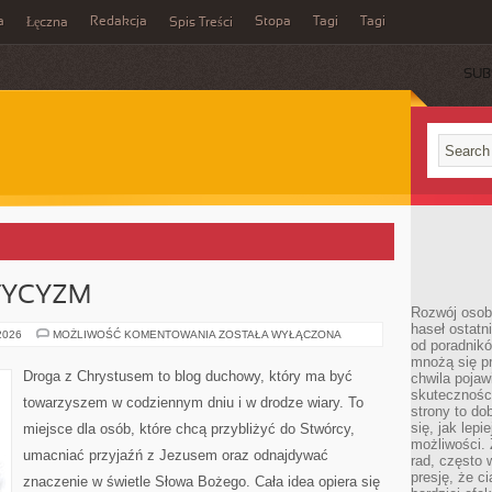
a
Redakcja
Stopa
Tagi
Tagi
Łęczna
Spis Treści
SUB
TYCYZM
Rozwój osobi
haseł ostatni
ATEIZM
 2026
MOŻLIWOŚĆ KOMENTOWANIA
ZOSTAŁA WYŁĄCZONA
od poradnik
I
AGNOSTYCYZM
mnożą się pr
Droga z Chrystusem to blog duchowy, który ma być
chwila pojaw
skuteczności
towarzyszem w codziennym dniu i w drodze wiary. To
strony to do
się, jak lepi
miejsce dla osób, które chcą przybliżyć do Stwórcy,
możliwości. 
umacniać przyjaźń z Jezusem oraz odnajdywać
rad, często 
presję, że c
znaczenie w świetle Słowa Bożego. Cała idea opiera się