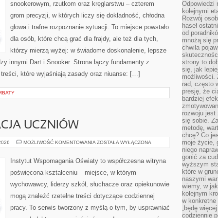
snookerowym, rzutkom oraz kręglarstwu – czterem
Odpowiedzi n
kolejnymi et
grom precyzji, w których liczy się dokładność, chłodna
Rozwój osobi
haseł ostatni
głowa i trafne rozpoznanie sytuacji. To miejsce powstało
od poradnik
dla osób, które chcą grać dla frajdy, ale też dla tych,
mnożą się pr
chwila pojaw
którzy mierzą wyżej: w świadome doskonalenie, lepsze
skuteczności
dzy innymi Dart i Snooker. Strona łączy fundamenty z
strony to do
się, jak lepi
treści, które wyjaśniają zasady oraz niuanse: […]
możliwości. 
rad, często 
presję, że c
RBATY
bardziej ef
zmotywowan
rozwoju jest
się sobie. Z
ACJA UCZNIÓW
metodę, war
chcę? Co je
moje życie, 
OCENA
 2026
MOŻLIWOŚĆ KOMENTOWANIA
ZOSTAŁA WYŁĄCZONA
I
niego napraw
EWALUACJA
gonić za cud
UCZNIÓW
Instytut Wspomagania Oświaty to współczesna witryna
wyższym sta
które w grun
poświęcona kształceniu – miejsce, w którym
naszymi wart
wychowawcy, liderzy szkół, słuchacze oraz opiekunowie
wiemy, w ja
kolejnym kr
mogą znaleźć rzetelne treści dotyczące codziennej
w konkretne 
pracy. To serwis tworzony z myślą o tym, by usprawniać
„będę więcej
codziennie p