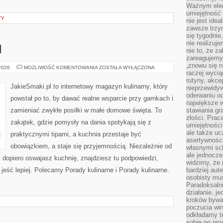
Ważnym elem
umiejętność 
TY
nie jest idea
zawsze trzy
się tygodnie
nie realizuj
I
nie to, że za
zareagujemy.
„znowu się n
SOSY
 2026
MOŻLIWOŚĆ KOMENTOWANIA
ZOSTAŁA WYŁĄCZONA
raczej wycią
I
DRESSINGI
rutyny, akce
JakieSmaki.pl to internetowy magazyn kulinarny, który
nieprzewidyw
oderwaniu od
powstał po to, by dawać realne wsparcie przy garnkach i
największe 
zamieniać zwykłe posiłki w małe domowe święta. To
stawiania gr
złości. Prac
zakątek, gdzie pomysły na dania spotykają się z
umiejętnośc
ale także ucz
praktycznymi tipami, a kuchnia przestaje być
asertywności
obowiązkiem, a staje się przyjemnością. Niezależnie od
własnymi sc
ale jednocze
y dopiero oswajasz kuchnię, znajdziesz tu podpowiedzi,
widzimy, że 
jeść lepiej. Polecamy Porady kulinarne i Porady kulinarne.
bardziej aut
osobisty mu
Paradoksalni
działanie, j
kroków bywa 
poczucia win
odkładamy t
sobie po pro