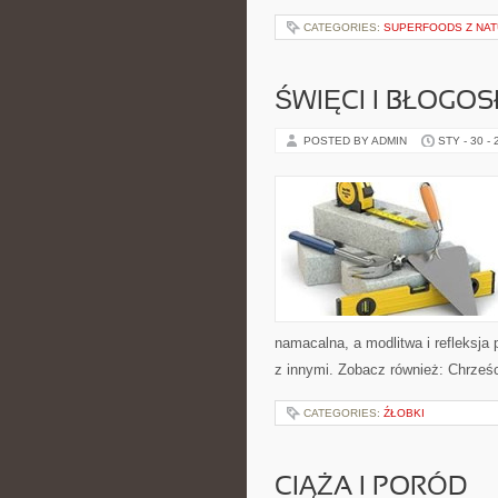
CATEGORIES:
SUPERFOODS Z NA
ŚWIĘCI I BŁOGOS
POSTED BY ADMIN
STY - 30 -
namacalna, a modlitwa i refleksja 
z innymi. Zobacz również: Chrześc
CATEGORIES:
ŹŁOBKI
CIĄŻA I PORÓD