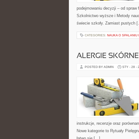
podejmowaniu decyzji – od spraw 
Szkolnictwo wyższe i Metody nauc
świecie szkoły. Zamiast pustych 
CATEGORIES:
NAUKA O SPALANIU 
ALERGIE SKÓRNE 
POSTED BY ADMIN
STY - 28 -
instrukcje, recenzje oraz porówna
Nowe kategorie to Rytuały Pielęg
łatwo się […]