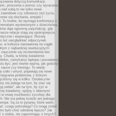
wyzwania dotyczą komunikacji,
anic, proszenia o pomoc czy wyrażania
a nad sobą to nie tylko nowe
i zawodowe czy zdrowszy styl życia,
enie się słuchania, empatii i
. To trudne, bo wymaga konfrontacji z
hematami wyniesionymi z dzieciństwa,
śnie daje ogromną satysfakcję, gdy
nasze relacje stają się spokojniejsze,
entyczne i wspierające. Rozwój
si też uwzględniać odpoczynek.
e, w kulturze nastawionej na ciągłe
ednym z najbardziej rewolucyjnych
nauczenie się nicnierobienia bez
y. Chwila, w której świadomie
elefon, zamykamy laptopa i pozwalamy
stu być, jest równie ważna, jak godziny
 nauce czy treningu. To wtedy
ię ciało i umysł, pojawiają się nowe
związania problemów, z którymi
ęciliśmy się w kółko. Ostatecznie
sty nie polega na tym, by stać się
sją siebie”, ale na tym, by żyć w
ziej świadomy, spójny z własnymi
i w miarę możliwości życzliwy dla
ych. Nie ma jednej ścieżki ani jednego
empa. Są za to pytania, które warto
ać: czego potrzebuję? Co mogę zrobić
utro było choć odrobinę lepsze? Jak
o siebie, nie zapominając o innych?