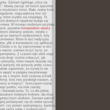
ążkę. Zamiast ogólnego „chcę się
ć”, łatwiej zacząć od trzech spacerów
o trzydzieści minut. Małe, realne kroki,
egularnie, mają większą moc niż
y, które szybko się rozpadają. To
kich drobnych nawyków buduje się
zmiana. W rozwoju osobistym przydaje
łasne, prywatne
kompendium wiedzy
–
tórym zbieramy wnioski, notatki z
eksje po ważnych wydarzeniach, listy
sumowania. Może to być tradycyjny
tes, plik w komputerze czy aplikacja
. Chodzi o to, by zatrzymywać w nim
as ważne, zamiast liczyć na to, że
pamiętamy. Z czasem taki zbiór staje
zej drogi: można zobaczyć, jak
 priorytety, które nawyki okazały się
óre pomysły nie przeszły próby czasu.
dnak zapominać, że rozwój to nie
wo wpaść w pułapkę nieustannego
 się z innymi: ktoś szybciej schudł,
 firmę, ktoś inny przebiegł maraton, a
toimy w miejscu”. Tymczasem każdy
nnego punktu, ma inne zasoby,
 i doświadczenia. To, co dla jednej
aturalnym kolejnym krokiem, dla innej
gantycznym skokiem. Zamiast patrzeć
epiej porównywać się do siebie sprzed
ch: czy jestem spokojniejszy, bardziej
piej radzę sobie z trudnościami?