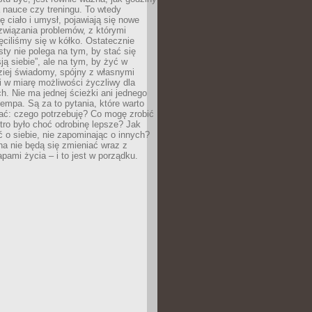
 nauce czy treningu. To wtedy
ię ciało i umysł, pojawiają się nowe
związania problemów, z którymi
ęciliśmy się w kółko. Ostatecznie
sty nie polega na tym, by stać się
sją siebie”, ale na tym, by żyć w
ziej świadomy, spójny z własnymi
i w miarę możliwości życzliwy dla
ych. Nie ma jednej ścieżki ani jednego
empa. Są za to pytania, które warto
ać: czego potrzebuję? Co mogę zrobić
utro było choć odrobinę lepsze? Jak
o siebie, nie zapominając o innych?
a nie będą się zmieniać wraz z
apami życia – i to jest w porządku.