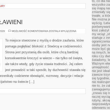
to, co dla n
wszystko za
TURY
się mapą nas
zmieniały się
trwałe, a kt
Nie można je
ŁAWIENI
wyścig. Łat
porównywania
ktoś założył
ŚWIĘCI
 2026
MOŻLIWOŚĆ KOMENTOWANIA
ZOSTAŁA WYŁĄCZONA
I
my wciąż „s
BŁOGOSŁAWIENI
startuje z i
To miejsce stworzone z myślą o drodze zaufania, które
ograniczenia
osoby jest n
pomaga pogłębiać bliskość z Stwórcą w codzienności.
może być gi
Strona jest przystanią dla osób, które chcą bardziej
na innych, l
roku czy dwó
konsekwentnie kroczyć w wierze – nie tylko od święta,
świadomy, le
Ważnym elem
ale także wtedy, gdy życie stawia trudności. Jej celem
umiejętność 
jest prowadzić w taki sposób, by duchowość stawała się
nie jest idea
zawsze trzy
przenikały codzienne obowiązki, rozmowy, decyzje i relacje
się tygodnie
ijaństwo na świecie […]
nie realizuj
nie to, że za
zareagujemy.
„znowu się n
raczej wycią
rutyny, akce
nieprzewidyw
oderwaniu od