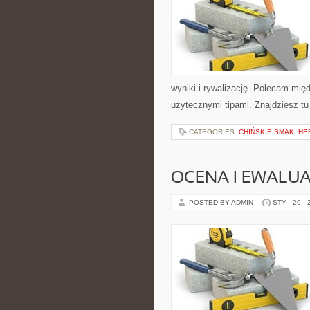
wyniki i rywalizację. Polecam mię
użytecznymi tipami. Znajdziesz tu 
CATEGORIES:
CHIŃSKIE SMAKI HE
OCENA I EWALU
POSTED BY ADMIN
STY - 29 -