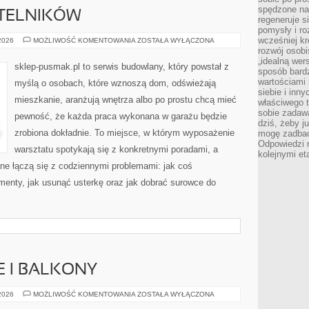
spędzone na
YTELNIKÓW
regeneruje s
pomysły i ro
wcześniej kr
PYTANIA
 2026
MOŻLIWOŚĆ KOMENTOWANIA
ZOSTAŁA WYŁĄCZONA
OD
rozwój osobi
CZYTELNIKÓW
„idealną wer
sklep-pusmak.pl to serwis budowlany, który powstał z
sposób bard
wartościami 
myślą o osobach, które wznoszą dom, odświeżają
siebie i inn
mieszkanie, aranżują wnętrza albo po prostu chcą mieć
właściwego t
sobie zadaw
pewność, że każda praca wykonana w garażu będzie
dziś, żeby j
zrobiona dokładnie. To miejsce, w którym wyposażenie
mogę zadbać 
Odpowiedzi n
warsztatu spotykają się z konkretnymi poradami, a
kolejnymi et
ne łączą się z codziennymi problemami: jak coś
menty, jak usunąć usterkę oraz jak dobrać surowce do
E I BALKONY
OGRODY
 2026
MOŻLIWOŚĆ KOMENTOWANIA
ZOSTAŁA WYŁĄCZONA
MIEJSKIE
I