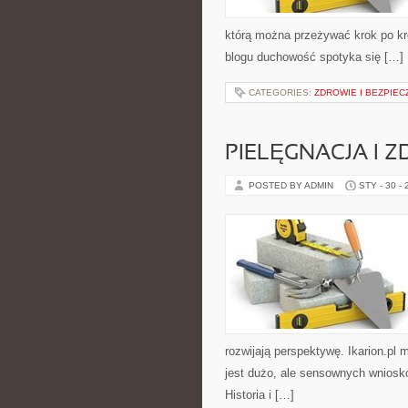
którą można przeżywać krok po kr
blogu duchowość spotyka się […]
CATEGORIES:
ZDROWIE I BEZPIE
PIELĘGNACJA I 
POSTED BY ADMIN
STY - 30 -
rozwijają perspektywę. Ikarion.pl
jest dużo, ale sensownych wnioskó
Historia i […]