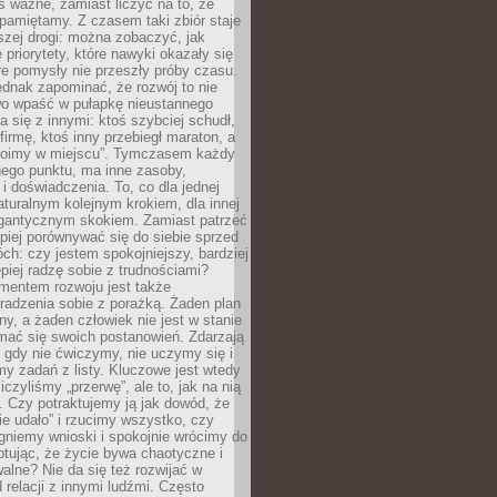
as ważne, zamiast liczyć na to, że
pamiętamy. Z czasem taki zbiór staje
zej drogi: można zobaczyć, jak
 priorytety, które nawyki okazały się
óre pomysły nie przeszły próby czasu.
dnak zapominać, że rozwój to nie
wo wpaść w pułapkę nieustannego
 się z innymi: ktoś szybciej schudł,
 firmę, ktoś inny przebiegł maraton, a
toimy w miejscu”. Tymczasem każdy
nnego punktu, ma inne zasoby,
 i doświadczenia. To, co dla jednej
aturalnym kolejnym krokiem, dla innej
gantycznym skokiem. Zamiast patrzeć
epiej porównywać się do siebie sprzed
ch: czy jestem spokojniejszy, bardziej
piej radzę sobie z trudnościami?
entem rozwoju jest także
radzenia sobie z porażką. Żaden plan
lny, a żaden człowiek nie jest w stanie
mać się swoich postanowień. Zdarzają
, gdy nie ćwiczymy, nie uczymy się i
emy zadań z listy. Kluczowe jest wtedy
liczyliśmy „przerwę”, ale to, jak na nią
 Czy potraktujemy ją jak dowód, że
ie udało” i rzucimy wszystko, czy
gniemy wnioski i spokojnie wrócimy do
ptując, że życie bywa chaotyczne i
alne? Nie da się też rozwijać w
 relacji z innymi ludźmi. Często