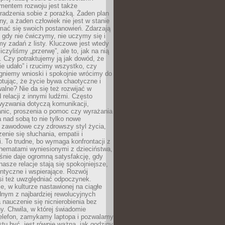
entem rozwoju jest także
radzenia sobie z porażką. Żaden plan
lny, a żaden człowiek nie jest w stanie
mać się swoich postanowień. Zdarzają
, gdy nie ćwiczymy, nie uczymy się i
emy zadań z listy. Kluczowe jest wtedy
liczyliśmy „przerwę”, ale to, jak na nią
 Czy potraktujemy ją jak dowód, że
ie udało” i rzucimy wszystko, czy
gniemy wnioski i spokojnie wrócimy do
ptując, że życie bywa chaotyczne i
alne? Nie da się też rozwijać w
 relacji z innymi ludźmi. Często
wyzwania dotyczą komunikacji,
anic, proszenia o pomoc czy wyrażania
a nad sobą to nie tylko nowe
i zawodowe czy zdrowszy styl życia,
enie się słuchania, empatii i
. To trudne, bo wymaga konfrontacji z
hematami wyniesionymi z dzieciństwa,
śnie daje ogromną satysfakcję, gdy
nasze relacje stają się spokojniejsze,
entyczne i wspierające. Rozwój
si też uwzględniać odpoczynek.
e, w kulturze nastawionej na ciągłe
ednym z najbardziej rewolucyjnych
nauczenie się nicnierobienia bez
y. Chwila, w której świadomie
elefon, zamykamy laptopa i pozwalamy
stu być, jest równie ważna, jak godziny