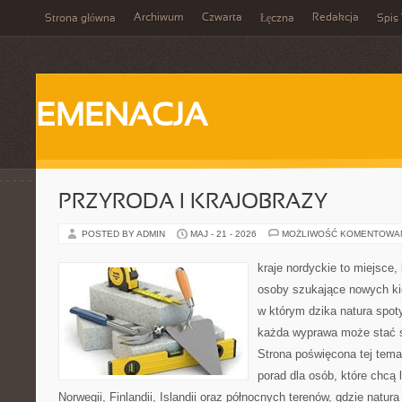
Archiwum
Czwarta
Redakcja
Strona główna
Łęczna
Spis 
EMENACJA
PRZYRODA I KRAJOBRAZY
POSTED BY ADMIN
MAJ - 21 - 2026
MOŻLIWOŚĆ KOMENTOWA
kraje nordyckie to miejsce, 
osoby szukające nowych kie
w którym dzika natura spoty
każda wyprawa może stać s
Strona poświęcona tej tem
porad dla osób, które chcą 
Norwegii, Finlandii, Islandii oraz północnych terenów, gdzie natur