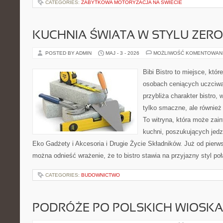
CATEGORIES:
ZABYTKOWA MOTORYZACJA NA ŚWIECIE
KUCHNIA ŚWIATA W STYLU ZER
POSTED BY ADMIN
MAJ - 3 - 2026
MOŻLIWOŚĆ KOMENTOWAN
Bibi Bistro to miejsce, któ
osobach ceniących uczciwą 
przybliża charakter bistro,
tylko smaczne, ale również
To witryna, która może zai
kuchni, poszukujących jedz
Eko Gadżety i Akcesoria i Drugie Życie Składników. Już od pierw
można odnieść wrażenie, że to bistro stawia na przyjazny styl po
CATEGORIES:
BUDOWNICTWO
PODRÓŻE PO POLSKICH WIOSK