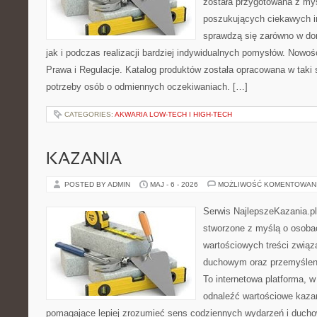
została przygotowana z my
poszukujących ciekawych in
sprawdzą się zarówno w d
jak i podczas realizacji bardziej indywidualnych pomysłów. Nowości
Prawa i Regulacje. Katalog produktów została opracowana w taki
potrzeby osób o odmiennych oczekiwaniach. […]
CATEGORIES:
AKWARIA LOW-TECH I HIGH-TECH
KAZANIA
POSTED BY ADMIN
MAJ - 6 - 2026
MOŻLIWOŚĆ KOMENTOWAN
Serwis NajlepszeKazania.pl
stworzone z myślą o osobac
wartościowych treści związ
duchowym oraz przemyśleni
To internetowa platforma, w
odnaleźć wartościowe kazan
pomagające lepiej zrozumieć sens codziennych wydarzeń i duch