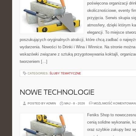
poświęcona organizacji dri
okolicznościowe, eventy fi
przyjęcia. Serwis skupia si
atmosfery, dzięki którym k
elegancji. To miejsce stwor
poszukujących oryginalnych atrakcji, które chcą zadbać o najw
wydarzenia. Nowości to Drinki i Wina i Winnice. Na stronie możn
wskazówki związane z sztuką przygotowywania koktajli, organiza
tworzeniem […]
CATEGORIES:
ŚLUBY TEMATYCZNE
NOWE TECHNOLOGIE
POSTED BY ADMIN
MAJ - 8 - 2026
MOŻLIWOŚĆ KOMENTOWAN
Feniks Shop to nowoczesna 
cenią solidne wykonanie, k
oraz szybkie zakupy bez w