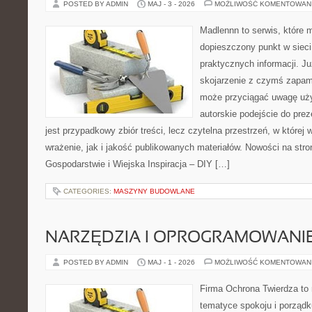
POSTED BY ADMIN
MAJ - 3 - 2026
MOŻLIWOŚĆ KOMENTOWAN
Madlennn to serwis, które 
dopieszczony punkt w sieci
praktycznych informacji. 
skojarzenie z czymś zapam
może przyciągać uwagę uży
autorskie podejście do pre
jest przypadkowy zbiór treści, lecz czytelna przestrzeń, w które
wrażenie, jak i jakość publikowanych materiałów. Nowości na stro
Gospodarstwie i Wiejska Inspiracja – DIY […]
CATEGORIES:
MASZYNY BUDOWLANE
NARZĘDZIA I OPROGRAMOWANI
POSTED BY ADMIN
MAJ - 1 - 2026
MOŻLIWOŚĆ KOMENTOWAN
Firma Ochrona Twierdza to 
tematyce spokoju i porząd