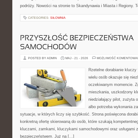
podróży. Nowości na stronie to Skandynawia i Miasta i Regiony. 
CATEGORIES:
SIŁOWNIA
PRZYSZŁOŚĆ BEZPIECZEŃSTWA
SAMOCHODÓW
POSTED BY ADMIN
MAJ - 21 - 2026
MOŻLIWOŚĆ KOMENTOWA
Rzetelne dorabianie kluczy 
wielu osób okazuje się nie
oczekiwanym momencie. Zg
mieszkania, uszkodzony k
niedziałający pilot, zużyt
albo potrzeba wykonania z
sytuacje, w których liczy się szybkość. Strona poświęcona dorabi
konkretną ofertę skierowaną do osób, które szukają kompetentne
kluczami, zamkami, kluczykami samochodowymi oraz usługami 
bezpieczeństwem. Już na […]