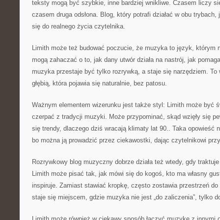
teksty mogą być szybkie, inne bardziej wnikliwe. Czasem liczy si
czasem druga odsłona. Blog, który potrafi działać w obu trybach,
się do realnego życia czytelnika.
Limith może też budować poczucie, że muzyka to język, którym 
mogą zahaczać o to, jak dany utwór działa na nastrój, jak pomaga
muzyka przestaje być tylko rozrywką, a staje się narzędziem. To w
głębią, która pojawia się naturalnie, bez patosu.
Ważnym elementem wizerunku jest także styl: Limith może być ś
czerpać z tradycji muzyki. Może przypominać, skąd wzięły się pe
się trendy, dlaczego dziś wracają klimaty lat 90.. Taka opowieś
bo można ją prowadzić przez ciekawostki, dając czytelnikowi pr
Rozrywkowy blog muzyczny dobrze działa też wtedy, gdy traktuje 
Limith może pisać tak, jak mówi się do kogoś, kto ma własny gust
inspiruje. Zamiast stawiać kropkę, często zostawia przestrzeń do
staje się miejscem, gdzie muzyka nie jest „do zaliczenia”, tylko d
Limith może również w ciekawy sposób łączyć muzykę z innymi o