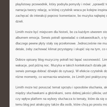
playlistowy przewodnik, który podsyła pomysły i mówi: „sprawdź t
narracja tworzy relację, w której czytelnik wraca po kolejne inspi
zachęcać do interakcji poprzez komentarze, bo muzyka najlepiej d
dzieli.
Limith może być miejscem dla historii, bo za każdym utworem st
albumem emocja. Serwis potrafi opowiadać o ciekawostkach, o tym
dlaczego pewne płyty stały się przełomowe. Jednocześnie nie mu
detale, żeby zachować klimat przystępny i skupić się na tym, co 
Dobrze opisany blog muzyczny potrafi też łapać sezonowość. Lim
wakacje, pod późną noc. Muzyka w takich kontekstach działa jak 
serwis pomaga dobrać dźwięki do sytuacji. W efekcie czytelnik 
różne momenty, co wzmacnia wrażenie, że Limith jest praktyczny
Limith może też poruszać temat sprzętu i sposobów słuchania, ale
między słuchawkami a głośnikami, sens dobrej jakości plików, us
czy wpływ platform na wybory słuchacza to tematy, które da się o
temu blog jest atrakcyjny także dla osób, które chcą po prostu m