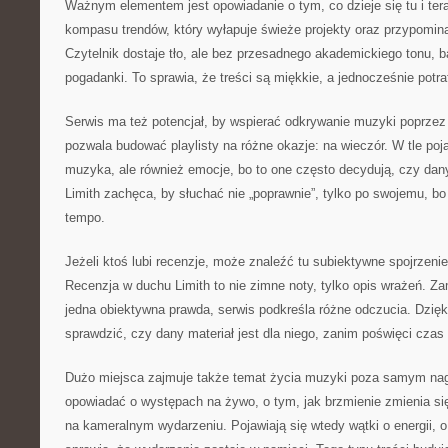
Ważnym elementem jest opowiadanie o tym, co dzieje się tu i tera
kompasu trendów, który wyłapuje świeże projekty oraz przypomin
Czytelnik dostaje tło, ale bez przesadnego akademickiego tonu, ba
pogadanki. To sprawia, że treści są miękkie, a jednocześnie potraf
Serwis ma też potencjał, by wspierać odkrywanie muzyki poprzez 
pozwala budować playlisty na różne okazje: na wieczór. W tle poj
muzyka, ale również emocje, bo to one często decydują, czy dan
Limith zachęca, by słuchać nie „poprawnie”, tylko po swojemu, b
tempo.
Jeżeli ktoś lubi recenzje, może znaleźć tu subiektywne spojrzenie 
Recenzja w duchu Limith to nie zimne noty, tylko opis wrażeń. Za
jedna obiektywna prawda, serwis podkreśla różne odczucia. Dzię
sprawdzić, czy dany materiał jest dla niego, zanim poświęci czas
Dużo miejsca zajmuje także temat życia muzyki poza samym nag
opowiadać o występach na żywo, o tym, jak brzmienie zmienia się 
na kameralnym wydarzeniu. Pojawiają się wtedy wątki o energii, o