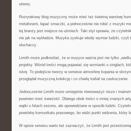
utwory.
Rozrywkowy blog muzyczny może mieć też świetną warstwę humo
metaforami, łapać smaczki, a jednocześnie nie robić z muzyki m
tej branży jest miejsce na uśmiech. Taki styl sprawia, że czytelni
nie jak na wykładzie. Muzyka zyskuje wtedy wymiar ludzki, czyli t
słuchaczy.
Limith może podkreślać, że w muzyce ważna jest nie tylko „wielka
projekty. Wśród treści mogą pojawiać się wzmianki o singlach, kt
iskrę. To podejście tworzy w serwisie atmosferę kopania w skrzyn
przeglądał muzyczną kolekcję i co chwilę trafiał na zaskoczenie.
Jednocześnie Limith może umiejętnie równoważyć nisze i mainst
powinien mieć świeżość. Dlatego obok treści o mniej znanych art
wątki o hitach sezonu, ale opowiedziane w sposób ludzki. Czytelni
powtórkę komunikatu prasowego, bo widzi punkt widzenia, który 
W opisie serwisu warto też zaznaczyć, że Limith jest przestrzeni