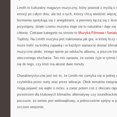
Limith to kulturalny magazyn muzyczny, który powstał z myślą o
emocji po całym dniu, ale też o tych, którzy chcą wiedzieć więcej
brzmienia spotykają się z anegdotami, a premiery łączą się z iko
przystępny, dzięki czemu muzyka staje się tu naturalna i daje się
chłonie. Ciekawe kategorie na stronie to
Muzyka Filmowa i Serial
Toplisty. Na Limith muzyka jest traktowana jak gra, w której liczy
może trafić na krótką zajawkę i w każdym wariancie dostać klimat
muzyczne plotki, innego opinie po odsłuchu albumu, a jeszcze kied
wieczornego słuchania. Ten mix sprawia, że serwis żyje w rytmie 
się do tego, czy ktoś ma akurat dwie minuty.
Charakterystyczne jest też to, że Limith nie zamyka się w jednej 
czytelnika przez nurty oraz przez wibracje. Obok tematów związa
mogą pojawić się wątki o rocku, a zaraz potem coś z obszaru rapu
przestrzeni dla klubowych klimatów, alternatywy czy soundtrackó
poczucie, że serwis jest wielowątkowy, a jednocześnie spójny w po
szczere wrażenie.