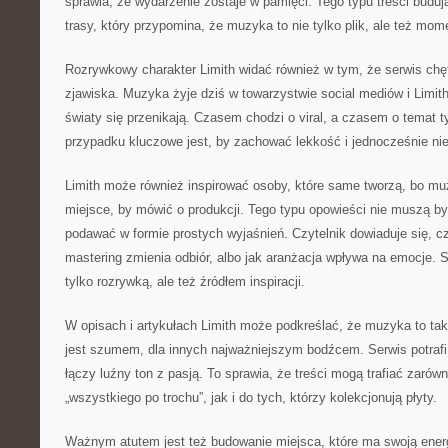
sprawia, że wydarzenie zostaje w pamięci. Tego typu treści buduj
trasy, który przypomina, że muzyka to nie tylko plik, ale też mom
Rozrywkowy charakter Limith widać również w tym, że serwis chę
zjawiska. Muzyka żyje dziś w towarzystwie social mediów i Limi
światy się przenikają. Czasem chodzi o viral, a czasem o temat
przypadku kluczowe jest, by zachować lekkość i jednocześnie ni
Limith może również inspirować osoby, które same tworzą, bo mu
miejsce, by mówić o produkcji. Tego typu opowieści nie muszą b
podawać w formie prostych wyjaśnień. Czytelnik dowiaduje się, c
mastering zmienia odbiór, albo jak aranżacja wpływa na emocje. S
tylko rozrywką, ale też źródłem inspiracji.
W opisach i artykułach Limith może podkreślać, że muzyka to tak
jest szumem, dla innych najważniejszym bodźcem. Serwis potrafi
łączy luźny ton z pasją. To sprawia, że treści mogą trafiać zarów
„wszystkiego po trochu”, jak i do tych, którzy kolekcjonują płyty.
Ważnym atutem jest też budowanie miejsca, które ma swoją energ