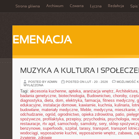
Archiwum
Czwarta
Redakcja
Strona główna
Łęczna
Spis 
EMENACJA
MUZYKA A KULTURA I SPOŁECZ
POSTED BY ADMIN
POSTED ON LUT - 20 - 2026
MOŻLIWOŚĆ 
WYŁĄCZONA
Tagi:
akcesoria kuchenne
,
apteka
,
aranżacja wnętrz
,
Architektura
badania genetyczne
,
biotechnologia
,
Budownictwo
,
choroby
,
częś
diagnostyka
,
dieta
,
dom
,
elektryka
,
farmacja
,
fitness medyczny
,
g
edukacyjne
,
instalacje domowe
,
kawiarnie
,
kuchnia
,
kulinaria
,
lot
budowlane
,
materiały medyczne
,
Meble
,
medycyna
,
mieszkanie
,
odchudzanie
,
ogród
,
ogrodnictwo
,
opieka zdrowotna
,
patio
,
pielęgn
spożywcze
,
profilaktyka
,
przepisy
,
przychodnia
,
psychologia
,
rece
restauracje
,
rtv agd
,
samochody
,
samoloty
,
sery
,
sklep spożywcz
benzynowe
,
superfoods
,
szpital
,
tarasy
,
transport
,
transport lotnic
wodociągi
,
wyposażenie kuchni
,
wyposażenie wnętrz
,
zabawa
,
za
żywienie
,
zdrowie