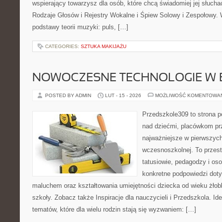
wspierający towarzysz dla osób, które chcą świadomiej jej słucha
Rodzaje Głosów i Rejestry Wokalne i Śpiew Solowy i Zespołowy.
podstawy teorii muzyki: puls, […]
CATEGORIES:
SZTUKA MAKIJAŻU
NOWOCZESNE TECHNOLOGIE W 
POSTED BY ADMIN
LUT - 15 - 2026
MOŻLIWOŚĆ KOMENTOWA
Przedszkole309 to strona 
nad dziećmi, placówkom pr
najważniejsze w pierwszych
wczesnoszkolnej. To przes
tatusiowie, pedagodzy i oso
konkretne podpowiedzi dot
maluchem oraz kształtowania umiejętności dziecka od wieku żłob
szkoły. Zobacz także Inspiracje dla nauczycieli i Przedszkola. Id
tematów, które dla wielu rodzin stają się wyzwaniem: […]