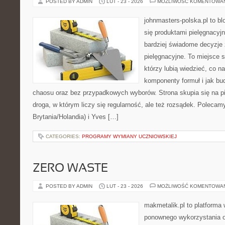
POSTED BY ADMIN
LUT - 23 - 2026
MOŻLIWOŚĆ KOMENTOWA
johnmasters-polska.pl to blo
się produktami pielęgnacyj
bardziej świadome decyzje
pielęgnacyjne. To miejsce 
którzy lubią wiedzieć, co na
komponenty formuł i jak bu
chaosu oraz bez przypadkowych wyborów. Strona skupia się na pi
droga, w którym liczy się regularność, ale też rozsądek. Polecam
Brytania/Holandia) i Yves […]
CATEGORIES:
PROGRAMY WYMIANY UCZNIOWSKIEJ
ZERO WASTE
POSTED BY ADMIN
LUT - 23 - 2026
MOŻLIWOŚĆ KOMENTOWA
makmetalik.pl to platforma
ponownego wykorzystania o