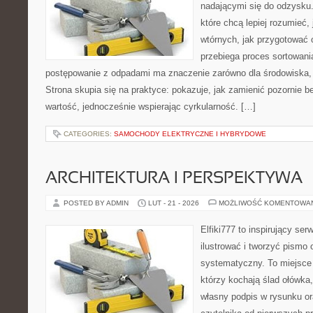
nadającymi się do odzysku. 
które chcą lepiej rozumieć,
wtórnych, jak przygotować 
przebiega proces sortowani
postępowanie z odpadami ma znaczenie zarówno dla środowiska, ja
Strona skupia się na praktyce: pokazuje, jak zamienić pozornie 
wartość, jednocześnie wspierając cyrkularność. […]
CATEGORIES:
SAMOCHODY ELEKTRYCZNE I HYBRYDOWE
ARCHITEKTURA I PERSPEKTYWA
POSTED BY ADMIN
LUT - 21 - 2026
MOŻLIWOŚĆ KOMENTOWA
Elfiki777 to inspirujący ser
ilustrować i tworzyć pismo
systematyczny. To miejsce 
którzy kochają ślad ołówka
własny podpis w rysunku or