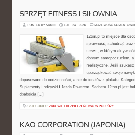
SPRZĘT FITNESS I SIŁOWNIA
POSTED BY ADMIN
LUT - 24 - 2026
MOŻLIWOŚĆ KOMENTOWA
12ton.pl to miejsce dla osó
sprawność, schudnąć oraz w
serwis, w którym aktywność
dobrym samopoczuciem, a p
realistyczne. Jeśli szukas
uporządkować swoje nawyki
dopasowane do codzienności, a nie do ideałów z plakatu. Kategor
Suplementy i odżywki i Jazda Rowerem. Sednem 12ton.pl jest ba
dbałością […]
CATEGORIES:
ZDROWIE I BEZPIECZEŃSTWO W PODRÓŻY
KAO CORPORATION (JAPONIA)