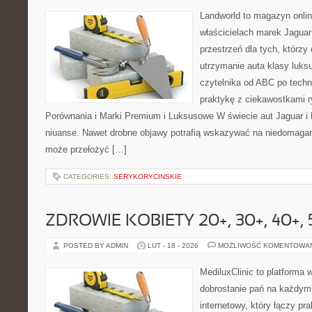
Landworld to magazyn onli
właścicielach marek Jaguar
przestrzeń dla tych, którzy
utrzymanie auta klasy luks
czytelnika od ABC po techn
praktykę z ciekawostkami r
Porównania i Marki Premium i Luksusowe W świecie aut Jaguar i 
niuanse. Nawet drobne objawy potrafią wskazywać na niedomagani
może przełożyć […]
CATEGORIES:
SERYKORYCINSKIE
ZDROWIE KOBIETY 20+, 30+, 40+, 
POSTED BY ADMIN
LUT - 18 - 2026
MOŻLIWOŚĆ KOMENTOWA
MediluxClinic to platforma 
dobrostanie pań na każdym 
internetowy, który łączy pr