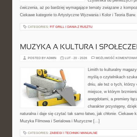
czytelnika od pierwszych pr
ćwiczenia, aż po bardziej wymagające tematy związane z kompoz
Ciekawe kategorie to Artystyczne Wyzwania i Kolor i Teoria Barw
CATEGORIES:
FIT GRILL I DANIA Z RUSZTU
MUZYKA A KULTURA I SPOŁECZ
POSTED BY ADMIN
LUT - 20 - 2026
MOŻLIWOŚĆ KOMENTOWA
Limith to kulturalny magaz
myślą o czytelnikach szuk
dniu, ale też o tych, którzy
miejsce, w którym brzmieni
anegdotami, a premiery łąc
charakter przystępny, dzię
naturalna i daje się czytać tak samo łatwo, jak chłonie. Ciekawe k
Muzyka Filmowa i Serialowa i Muzyczne […]
CATEGORIES:
ZABIEGI I TECHNIKI MANUALNE