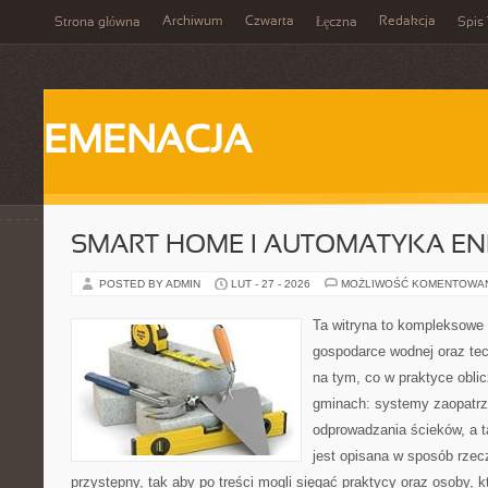
Archiwum
Czwarta
Redakcja
Strona główna
Łęczna
Spis 
EMENACJA
SMART HOME I AUTOMATYKA E
POSTED BY ADMIN
LUT - 27 - 2026
MOŻLIWOŚĆ KOMENTOWA
Ta witryna to kompleksowe 
gospodarce wodnej oraz tech
na tym, co w praktyce oblic
gminach: systemy zaopatrz
odprowadzania ścieków, a 
jest opisana w sposób rzec
przystępny, tak aby po treści mogli sięgać praktycy oraz osoby, k