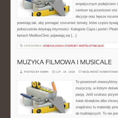
empatycznym podejściem d
centrum tej przestrzeni sto
decyzje oraz lepsze rozumi
powstają tak, aby pomagać zrozumieć tematy, które często bywa
jednocześnie dotykają intymności. Kategorie Ciąża i poród i Płod
łamach MediluxClinic pojawiają się […]
CATEGORIES:
GINEKOLOGIA A CHOROBY WSPÓŁISTNIEJĄCE
MUZYKA FILMOWA I MUSICALE
POSTED BY ADMIN
LUT - 16 - 2026
MOŻLIWOŚĆ KOMENTOWA
To przestrzeń stworzyliśmy
muzyczny, w którym doświa
pasją. Jeśli szukasz przy
świat dźwięków albo chcesz
znajdziesz tu materiały pr
do trudniejszych. To nie je