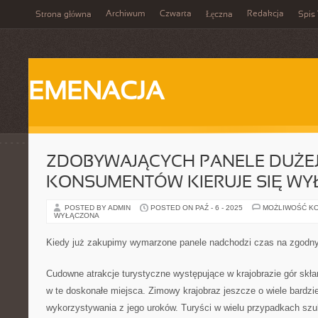
Archiwum
Czwarta
Redakcja
Strona główna
Łęczna
Spis 
EMENACJA
ZDOBYWAJĄCYCH PANELE DUŻEJ
KONSUMENTÓW KIERUJE SIĘ WY
POSTED BY ADMIN
POSTED ON PAŹ - 6 - 2025
MOŻLIWOŚĆ K
WYŁĄCZONA
Kiedy już zakupimy wymarzone panele nadchodzi czas na zgodn
Cudowne atrakcje turystyczne występujące w krajobrazie gór skł
w te doskonałe miejsca. Zimowy krajobraz jeszcze o wiele bardzi
wykorzystywania z jego uroków. Turyści w wielu przypadkach sz