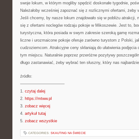
swoje lokum, w którym mogliby spędzić doskonałe tygodnie, poś
Należałoby wcześniej zapoznać się z rozlicznymi ofertami, żeby 
Jeśli chcemy, by nasze lokum znajdowało się w pobliżu atrakcji, 
się z ofertami noclegów rodzaju pokoje w Mikoszewie. Jest to, b
turystyczna, która posiada w swym zakresie szeroką gamę rozmai
liczne i urozmaicone pokoje oferuje zarówno turystom z Polski, j
cudzoziemcom. Atrakcyjne ceny skłaniają do ułatwienia podjęcia d
tym miejscu. Naturalnie poprzez przeróżne pozytywy poszczególny
długo zastanawiać, żeby wybrać ten słuszny, który nas najbardziej
źródło:
———————————
1.
czytaj dalej
2.
https://mtww.pl
3.
zobacz więcej
4.
artykuł tutaj
5.
zobacz wszystkie
CATEGORIES:
SKAUTING NA ŚWIECIE