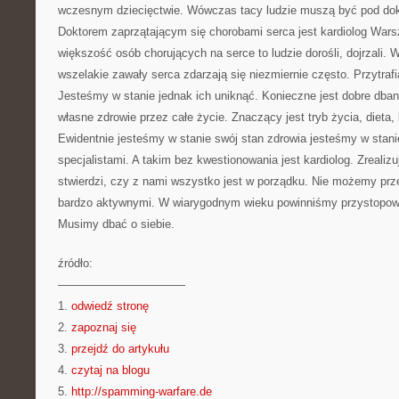
wczesnym dziecięctwie. Wówczas tacy ludzie muszą być pod dok
Doktorem zaprzątającym się chorobami serca jest kardiolog Wa
większość osób chorujących na serce to ludzie dorośli, dojrzali.
wszelakie zawały serca zdarzają się niezmiernie często. Przytrafia
Jesteśmy w stanie jednak ich uniknąć. Konieczne jest dobre dbani
własne zdrowie przez całe życie. Znaczący jest tryb życia, dieta,
Ewidentnie jesteśmy w stanie swój stan zdrowia jesteśmy w stan
specjalistami. A takim bez kwestionowania jest kardiolog. Zrealiz
stwierdzi, czy z nami wszystko jest w porządku. Nie możemy prz
bardzo aktywnymi. W wiarygodnym wieku powinniśmy przystopowa
Musimy dbać o siebie.
źródło:
———————————
1.
odwiedź stronę
2.
zapoznaj się
3.
przejdź do artykułu
4.
czytaj na blogu
5.
http://spamming-warfare.de