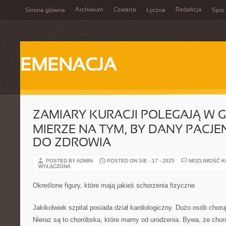
Archiwum
Czwarta
Redakcja
Strona główna
Łęczna
Spis 
EMENACJA
ZAMIARY KURACJI POLEGAJĄ W 
MIERZE NA TYM, BY DANY PACJ
DO ZDROWIA
POSTED BY ADMIN
POSTED ON SIE - 17 - 2025
MOŻLIWOŚĆ 
WYŁĄCZONA
Określone figury, które mają jakieś schorzenia fizyczne
Jakikolwiek szpital posiada dział kardiologiczny. Dużo osób chor
Nieraz są to choróbska, które mamy od urodzenia. Bywa, że chor