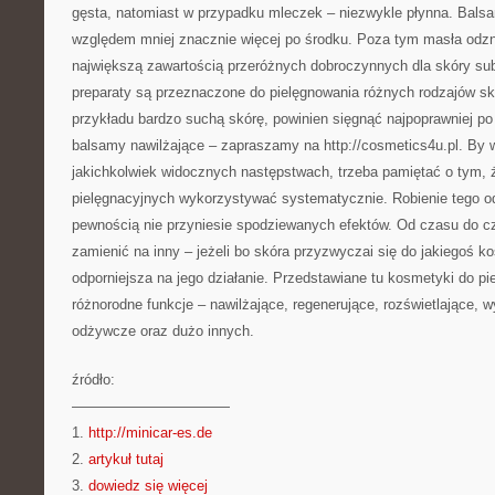
gęsta, natomiast w przypadku mleczek – niezwykle płynna. Balsa
względem mniej znacznie więcej po środku. Poza tym masła odzna
największą zawartością przeróżnych dobroczynnych dla skóry su
preparaty są przeznaczone do pielęgnowania różnych rodzajów skó
przykładu bardzo suchą skórę, powinien sięgnąć najpoprawniej po
balsamy nawilżające – zapraszamy na http://cosmetics4u.pl. By 
jakichkolwiek widocznych następstwach, trzeba pamiętać o tym
pielęgnacyjnych wykorzystywać systematycznie. Robienie tego o
pewnością nie przyniesie spodziewanych efektów. Od czasu do c
zamienić na inny – jeżeli bo skóra przyzwyczai się do jakiegoś k
odporniejsza na jego działanie. Przedstawiane tu kosmetyki do pie
różnorodne funkcje – nawilżające, regenerujące, rozświetlające, w
odżywcze oraz dużo innych.
źródło:
———————————
1.
http://minicar-es.de
2.
artykuł tutaj
3.
dowiedz się więcej