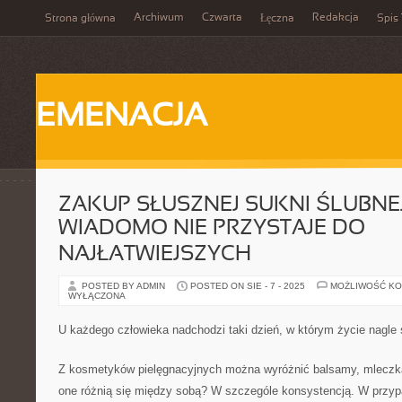
Archiwum
Czwarta
Redakcja
Strona główna
Łęczna
Spis 
EMENACJA
ZAKUP SŁUSZNEJ SUKNI ŚLUBNEJ
WIADOMO NIE PRZYSTAJE DO
NAJŁATWIEJSZYCH
POSTED BY ADMIN
POSTED ON SIE - 7 - 2025
MOŻLIWOŚĆ K
WYŁĄCZONA
U każdego człowieka nadchodzi taki dzień, w którym życie nagle 
Z kosmetyków pielęgnacyjnych można wyróżnić balsamy, mleczka
one różnią się między sobą? W szczególe konsystencją. W przyp