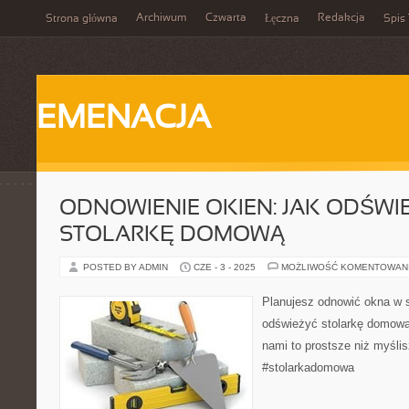
Archiwum
Czwarta
Redakcja
Strona główna
Łęczna
Spis 
EMENACJA
ODNOWIENIE OKIEN: JAK ODŚWI
STOLARKĘ DOMOWĄ
POSTED BY ADMIN
CZE - 3 - 2025
MOŻLIWOŚĆ KOMENTOWAN
Planujesz odnowić okna w
odświeżyć stolarkę domową 
nami to prostsze niż myśli
#stolarkadomowa