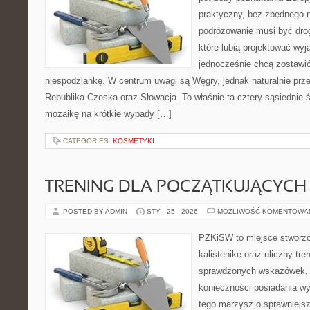
praktyczny, bez zbędnego n
podróżowanie musi być drog
które lubią projektować wyj
jednocześnie chcą zostawić
niespodziankę. W centrum uwagi są Węgry, jednak naturalnie przew
Republika Czeska oraz Słowacja. To właśnie ta cztery sąsiednie ś
mozaikę na krótkie wypady […]
CATEGORIES:
KOSMETYKI
TRENING DLA POCZĄTKUJĄCYCH
POSTED BY ADMIN
STY - 25 - 2026
MOŻLIWOŚĆ KOMENTOWA
PZKiSW to miejsce stworzo
kalistenikę oraz uliczny tre
sprawdzonych wskazówek, 
konieczności posiadania w
tego marzysz o sprawniejsz