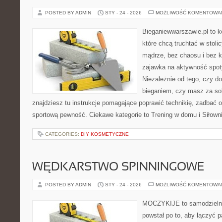
POSTED BY ADMIN
STY - 24 - 2026
MOŻLIWOŚĆ KOMENTOWA
Bieganiewwarszawie.pl to k
które chcą truchtać w stoli
mądrze, bez chaosu i bez ko
zajawka na aktywność spoty
Niezależnie od tego, czy d
bieganiem, czy masz za sob
znajdziesz tu instrukcje pomagające poprawić technikię, zadbać
sportową pewność. Ciekawe kategorie to Trening w domu i Siłowni
CATEGORIES:
DIY KOSMETYCZNE
WĘDKARSTWO SPINNINGOWE
POSTED BY ADMIN
STY - 24 - 2026
MOŻLIWOŚĆ KOMENTOWA
MOCZYKIJE to samodzielny 
powstał po to, aby łączyć 