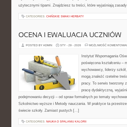
użytecznymi tipami. Znajdziesz tu treści, które wyjaśniają zasady
CATEGORIES:
CHIŃSKIE SMAKI HERBATY
OCENA I EWALUACJA UCZNIÓW
POSTED BY ADMIN
STY - 29 - 2026
MOŻLIWOŚĆ KOMENTOWA
Instytut Wspomagania Oświ
poświęcona kształceniu – m
wychowawcy, liderzy szkół,
mogą znaleźć rzetelne treś
pracy. To serwis tworzony 
pracę dydaktyczną, wyjaśn
podejmowaniu decyzji – od spraw formalnych po tematy wychowa
Szkolnictwo wyższe i Metody nauczania. W praktyce ta przestrze
świecie szkoły. Zamiast pustych […]
CATEGORIES:
NAUKA O SPALANIU KALORII