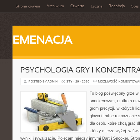
Archiwum
Czwarta
Redakcja
Strona główna
Łęczna
Spis 
EMENACJA
PSYCHOLOGIA GRY I KONCENTR
POSTED BY ADMIN
STY - 29 - 2026
MOŻLIWOŚĆ KOMENTOWA
To blog poświęcony grze w 
snookerowym, rzutkom oraz
grom precyzji, w których li
głowa i trafne rozpoznanie 
dla osób, które chcą grać dla
którzy mierzą wyżej: w świ
wyniki i rywalizację. Polecam między innymi Dart i Snooker. Stro