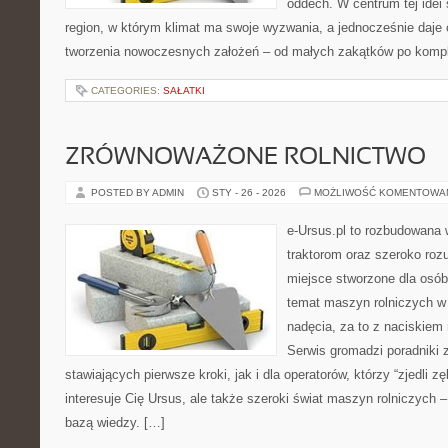
oddech. W centrum tej idei s
region, w którym klimat ma swoje wyzwania, a jednocześnie daje
tworzenia nowoczesnych założeń – od małych zakątków po komp
CATEGORIES:
SAŁATKI
ZRÓWNOWAŻONE ROLNICTWO
POSTED BY ADMIN
STY - 26 - 2026
MOŻLIWOŚĆ KOMENTOWA
e-Ursus.pl to rozbudowana 
traktorom oraz szeroko rozu
miejsce stworzone dla osób
temat maszyn rolniczych w
nadęcia, za to z naciskiem
Serwis gromadzi poradniki 
stawiających pierwsze kroki, jak i dla operatorów, którzy “zjedli zę
interesuje Cię Ursus, ale także szeroki świat maszyn rolniczych
bazą wiedzy. […]