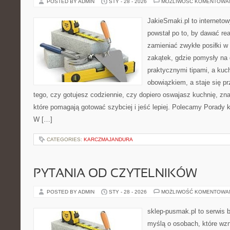
POSTED BY ADMIN
STY - 28 - 2026
MOŻLIWOŚĆ KOMENTOWA
JakieSmaki.pl to internetow
powstał po to, by dawać rea
zamieniać zwykłe posiłki 
zakątek, gdzie pomysły na 
praktycznymi tipami, a kuc
obowiązkiem, a staje się p
tego, czy gotujesz codziennie, czy dopiero oswajasz kuchnię, zna
które pomagają gotować szybciej i jeść lepiej. Polecamy Porady ku
W […]
CATEGORIES:
KARCZMAJANDURA
PYTANIA OD CZYTELNIKÓW
POSTED BY ADMIN
STY - 28 - 2026
MOŻLIWOŚĆ KOMENTOWA
sklep-pusmak.pl to serwis 
myślą o osobach, które wz