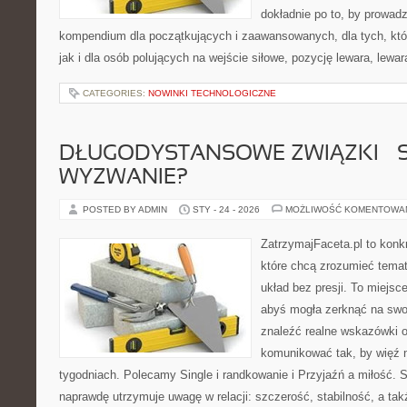
dokładnie po to, by prowadz
kompendium dla początkujących i zaawansowanych, dla tych, któ
jak i dla osób polujących na wejście siłowe, pozycję lewara, lewa
CATEGORIES:
NOWINKI TECHNOLOGICZNE
DŁUGODYSTANSOWE ZWIĄZKI – 
WYZWANIE?
POSTED BY ADMIN
STY - 24 - 2026
MOŻLIWOŚĆ KOMENTOWA
ZatrzymajFaceta.pl to konkr
które chcą zrozumieć temat
układ bez presji. To miejsc
abyś mogła zerknąć na swoj
znaleźć realne wskazówki 
komunikować tak, by więź n
tygodniach. Polecamy Single i randkowanie i Przyjaźń a miłość. S
naprawdę utrzymuje uwagę w relacji: szczerość, stabilność, a ta