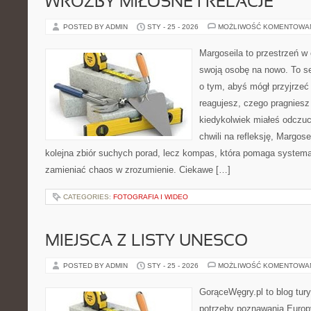
WRÓŻBY MIŁOSNE I RELACJE
POSTED BY ADMIN
STY - 25 - 2026
MOŻLIWOŚĆ KOMENTOWA
Margoseila to przestrzeń w
swoją osobę na nowo. To se
o tym, abyś mógł przyjrzeć 
reagujesz, czego pragniesz 
kiedykolwiek miałeś odczuci
chwili na refleksję, Margosei
kolejna zbiór suchych porad, lecz kompas, która pomaga system
zamieniać chaos w zrozumienie. Ciekawe […]
CATEGORIES:
FOTOGRAFIA I WIDEO
MIEJSCA Z LISTY UNESCO
POSTED BY ADMIN
STY - 25 - 2026
MOŻLIWOŚĆ KOMENTOWA
GorąceWęgry.pl to blog tury
potrzeby poznawania Euro