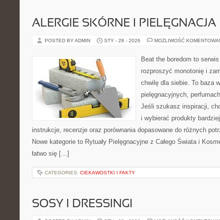
ALERGIE SKÓRNE I PIELĘGNACJA
POSTED BY ADMIN
STY - 28 - 2026
MOŻLIWOŚĆ KOMENTOWA
Beat the boredom to serwis
rozproszyć monotonię i zam
chwilę dla siebie. To baza 
pielęgnacyjnych, perfumach
Jeśli szukasz inspiracji, c
i wybierać produkty bardzie
instrukcje, recenzje oraz porównania dopasowane do różnych potr
Nowe kategorie to Rytuały Pielęgnacyjne z Całego Świata i Kosm
łatwo się […]
CATEGORIES:
CIEKAWOSTKI I FAKTY
SOSY I DRESSINGI