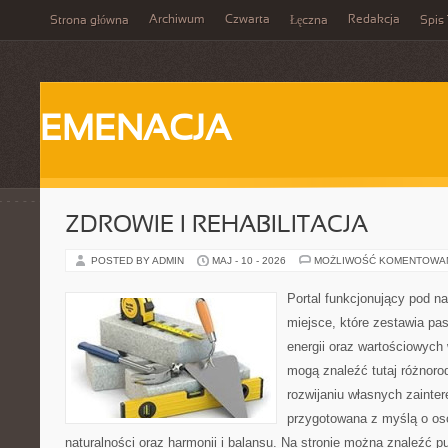
Archiwum
Czwarta
Redakcja
Strona główna
Łęczna
Spis 
EMENACJA
ZDROWIE I REHABILITACJA
POSTED BY ADMIN
MAJ - 10 - 2026
MOŻLIWOŚĆ KOMENTOWA
Portal funkcjonujący pod 
miejsce, które zestawia pas
energii oraz wartościowych
mogą znaleźć tutaj różnorod
rozwijaniu własnych zainte
przygotowana z myślą o oso
naturalności oraz harmonii i balansu. Na stronie można znaleźć pu