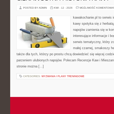
POSTED BY ADMIN
KWI - 12 - 2026
MOŻLIWOŚĆ KOMENTOWA
kawakochanie.pl to serwis i
kawy spotyka się z herbatą
napojów zamienia się w konk
interesujące informacje i b
serwis tematyczny, który z
małej czarnej, smakoszy h
także dla tych, którzy po prostu chcą dowiedzieć się więcej codz
parzeniem ulubionych napojów. Polecam Recenzje Kaw i Mieszan
stronie można […]
CATEGORIES:
WYZWANIA I PLANY TRENINGOWE