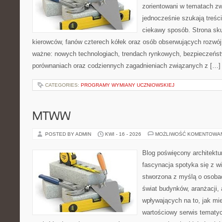
zorientowani w tematach zw
jednocześnie szukają treśc
ciekawy sposób. Strona sku
kierowców, fanów czterech kółek oraz osób obserwujących rozwój
ważne: nowych technologiach, trendach rynkowych, bezpieczeństwi
porównaniach oraz codziennych zagadnieniach związanych z […]
CATEGORIES:
PROGRAMY WYMIANY UCZNIOWSKIEJ
MTWW
POSTED BY ADMIN
KWI - 16 - 2026
MOŻLIWOŚĆ KOMENTOWA
Blog poświęcony architektu
fascynacja spotyka się z w
stworzona z myślą o osoba
świat budynków, aranżacji,
wpływających na to, jak mi
wartościowy serwis tematy