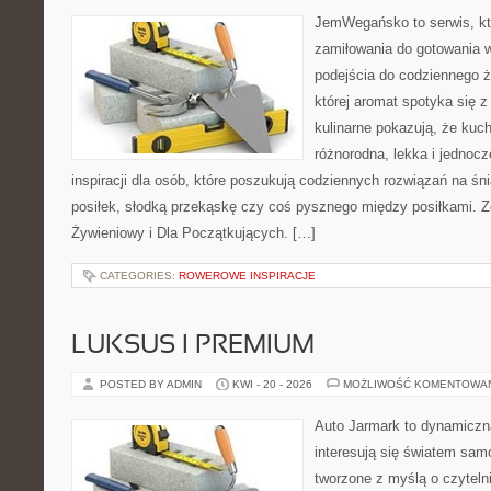
JemWegańsko to serwis, któ
zamiłowania do gotowania w
podejścia do codziennego ż
której aromat spotyka się 
kulinarne pokazują, że ku
różnorodna, lekka i jednocz
inspiracji dla osób, które poszukują codziennych rozwiązań na śn
posiłek, słodką przekąskę czy coś pysznego między posiłkami. 
Żywieniowy i Dla Początkujących. […]
CATEGORIES:
ROWEROWE INSPIRACJE
LUKSUS I PREMIUM
POSTED BY ADMIN
KWI - 20 - 2026
MOŻLIWOŚĆ KOMENTOWA
Auto Jarmark to dynamiczna
interesują się światem sa
tworzone z myślą o czyteln