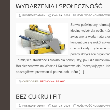
WYDARZENIA I SPOŁECZNOŚĆ
POSTED BY ADMIN
KWI - 29 - 2026
MOŻLIWOŚĆ KOMENTOWA
Serwis poświęcony rekreacj
idealny wybór dla osób, któr
związanej z wodą, naturą o
koncentruje się wokół spły
czemu każdy użytkownik m
porady dotyczące organizac
To miejsce stworzone zarówno dla nowicjuszy, jak i dla miłośni
Bezpieczeństwo na Wodzie i Kajakarstwo dla Początkujących. Na
szczegółowe przewodniki po rzekach, które […]
CATEGORIES:
MEDYCYNA I PRAWO
BEZ CUKRU I FIT
POSTED BY ADMIN
KWI - 23 - 2026
MOŻLIWOŚĆ KOMENTOWA