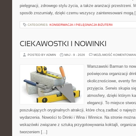
pielęgnacji, zdrowego stylu życia, a także aranżacji przestrzeni. 
sposób zrozumiały, dzięki czemu wszyscy zainteresowani mogą 
CATEGORIES:
KONSERWACJA I PIELĘGNACJA BIŻUTERII
CIEKAWOSTKI I NOWINKI
POSTED BY ADMIN
MAJ - 9 - 2026
MOŻLIWOŚĆ KOMENTOWAN
Warszawski Barman to nowo
poświęcona organizacji dri
okolicznościowe, eventy fi
przyjęcia. Serwis skupia si
atmosfery, dzięki którym k
elegancji. To miejsce stwor
poszukujących oryginalnych atrakcji, które chcą zadbać o najw
wydarzenia. Nowości to Drinki i Wina i Winnice. Na stronie możn
wskazówki związane z sztuką przygotowywania koktajli, organiza
tworzeniem […]