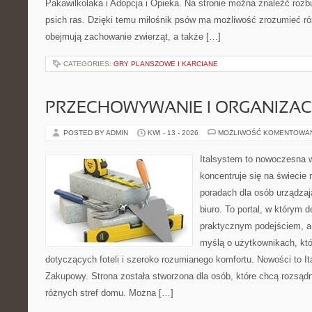
Pakawilkolaka i Adopcja i Opieka. Na stronie można znaleźć roz
psich ras. Dzięki temu miłośnik psów ma możliwość zrozumieć r
obejmują zachowanie zwierząt, a także […]
CATEGORIES:
GRY PLANSZOWE I KARCIANE
PRZECHOWYWANIE I ORGANIZAC
POSTED BY ADMIN
KWI - 13 - 2026
MOŻLIWOŚĆ KOMENTOWA
Italsystem to nowoczesna wi
koncentruje się na świecie
poradach dla osób urządzaj
biuro. To portal, w którym d
praktycznym podejściem, a 
myślą o użytkownikach, któr
dotyczących foteli i szeroko rozumianego komfortu. Nowości to It
Zakupowy. Strona została stworzona dla osób, które chcą rozsąd
różnych stref domu. Można […]