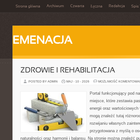
Archiwum
Czwarta
Redakcja
Strona główna
Łęczna
Spis 
EMENACJA
ZDROWIE I REHABILITACJA
POSTED BY ADMIN
MAJ - 10 - 2026
MOŻLIWOŚĆ KOMENTOWA
Portal funkcjonujący pod 
miejsce, które zestawia pas
energii oraz wartościowych
mogą znaleźć tutaj różnorod
rozwijaniu własnych zainte
przygotowana z myślą o oso
naturalności oraz harmonii i balansu. Na stronie można znaleźć pu