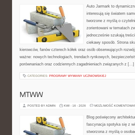
Auto Jarmark to dynamiczna
interesują się światem sa
tworzone z myślą o czyteln
zorientowani w tematach zw
jednocześnie szukają treśc
ciekawy sposób. Strona sku
kierowców, fanów czterech kółek oraz osób obserwujących rozwój
ważne: nowych technologiach, trendach rynkowych, bezpieczeństwi
porównaniach oraz codziennych zagadnieniach związanych z […]
CATEGORIES:
PROGRAMY WYMIANY UCZNIOWSKIEJ
MTWW
POSTED BY ADMIN
KWI - 16 - 2026
MOŻLIWOŚĆ KOMENTOWA
Blog poświęcony architektu
fascynacja spotyka się z w
stworzona z myślą o osoba