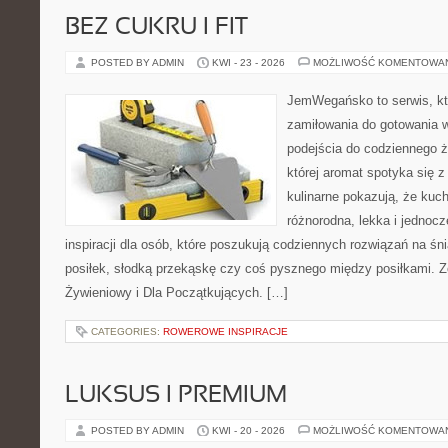
BEZ CUKRU I FIT
POSTED BY ADMIN
KWI - 23 - 2026
MOŻLIWOŚĆ KOMENTOWA
JemWegańsko to serwis, któ
zamiłowania do gotowania w
podejścia do codziennego ż
której aromat spotyka się 
kulinarne pokazują, że ku
różnorodna, lekka i jednocz
inspiracji dla osób, które poszukują codziennych rozwiązań na śn
posiłek, słodką przekąskę czy coś pysznego między posiłkami. 
Żywieniowy i Dla Początkujących. […]
CATEGORIES:
ROWEROWE INSPIRACJE
LUKSUS I PREMIUM
POSTED BY ADMIN
KWI - 20 - 2026
MOŻLIWOŚĆ KOMENTOWA