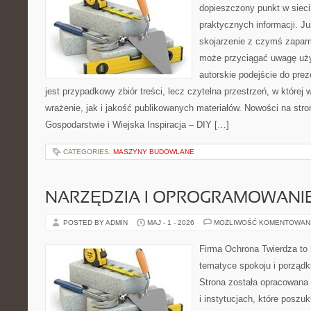
dopieszczony punkt w sieci
praktycznych informacji. 
skojarzenie z czymś zapam
może przyciągać uwagę uży
autorskie podejście do pre
jest przypadkowy zbiór treści, lecz czytelna przestrzeń, w które
wrażenie, jak i jakość publikowanych materiałów. Nowości na stro
Gospodarstwie i Wiejska Inspiracja – DIY […]
CATEGORIES:
MASZYNY BUDOWLANE
NARZĘDZIA I OPROGRAMOWANI
POSTED BY ADMIN
MAJ - 1 - 2026
MOŻLIWOŚĆ KOMENTOWAN
Firma Ochrona Twierdza to 
tematyce spokoju i porząd
Strona została opracowana 
i instytucjach, które poszu