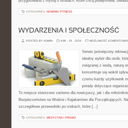
przygotowana z myślą o osobach, które chcą podejmować świad
CATEGORIES:
NOWINKI FITNESS
WYDARZENIA I SPOŁECZNOŚĆ
POSTED BY ADMIN
KWI - 29 - 2026
MOŻLIWOŚĆ KOMENTOWA
Serwis poświęcony rekreacj
idealny wybór dla osób, któr
związanej z wodą, naturą o
koncentruje się wokół spły
czemu każdy użytkownik m
porady dotyczące organizac
To miejsce stworzone zarówno dla nowicjuszy, jak i dla miłośni
Bezpieczeństwo na Wodzie i Kajakarstwo dla Początkujących. Na
szczegółowe przewodniki po rzekach, które […]
CATEGORIES:
MEDYCYNA I PRAWO