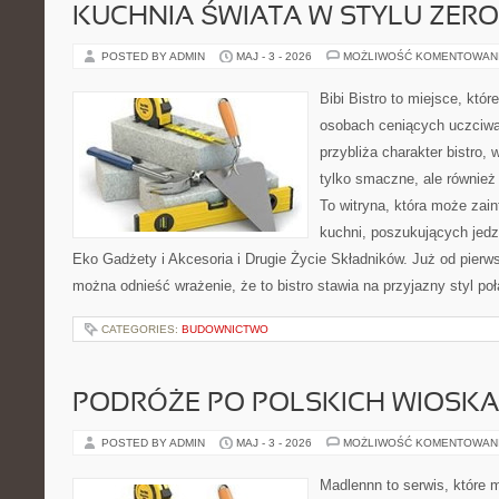
KUCHNIA ŚWIATA W STYLU ZER
POSTED BY ADMIN
MAJ - 3 - 2026
MOŻLIWOŚĆ KOMENTOWAN
Bibi Bistro to miejsce, któ
osobach ceniących uczciwą 
przybliża charakter bistro,
tylko smaczne, ale również
To witryna, która może zai
kuchni, poszukujących jedz
Eko Gadżety i Akcesoria i Drugie Życie Składników. Już od pierw
można odnieść wrażenie, że to bistro stawia na przyjazny styl po
CATEGORIES:
BUDOWNICTWO
PODRÓŻE PO POLSKICH WIOSK
POSTED BY ADMIN
MAJ - 3 - 2026
MOŻLIWOŚĆ KOMENTOWAN
Madlennn to serwis, które 