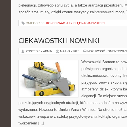
pielęgnacji, zdrowego stylu życia, a także aranżacji przestrzeni. 
sposób zrozumiały, dzięki czemu wszyscy zainteresowani mogą 
CATEGORIES:
KONSERWACJA I PIELĘGNACJA BIŻUTERII
CIEKAWOSTKI I NOWINKI
POSTED BY ADMIN
MAJ - 9 - 2026
MOŻLIWOŚĆ KOMENTOWAN
Warszawski Barman to nowo
poświęcona organizacji dri
okolicznościowe, eventy fi
przyjęcia. Serwis skupia si
atmosfery, dzięki którym k
elegancji. To miejsce stwor
poszukujących oryginalnych atrakcji, które chcą zadbać o najw
wydarzenia. Nowości to Drinki i Wina i Winnice. Na stronie możn
wskazówki związane z sztuką przygotowywania koktajli, organiza
tworzeniem […]