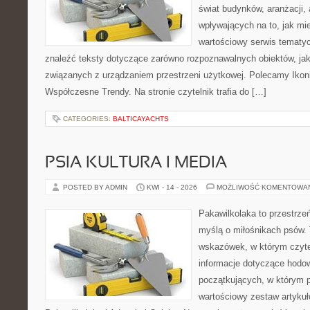
świat budynków, aranżacji,
wpływających na to, jak mi
wartościowy serwis tematy
znaleźć teksty dotyczące zarówno rozpoznawalnych obiektów, ja
związanych z urządzaniem przestrzeni użytkowej. Polecamy Ikon
Współczesne Trendy. Na stronie czytelnik trafia do […]
CATEGORIES:
BALTICAYACHTS
PSIA KULTURA I MEDIA
POSTED BY ADMIN
KWI - 14 - 2026
MOŻLIWOŚĆ KOMENTOWA
Pakawilkolaka to przestrzeń
myślą o miłośnikach psów. 
wskazówek, w którym czytel
informacje dotyczące hodow
początkujących, w którym p
wartościowy zestaw artykułó