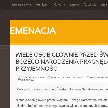
Archiwum
Czwarta
Redakcja
Strona główna
Łęczna
Spis 
EMENACJA
WIELE OSÓB GŁÓWNIE PRZED ŚW
BOŻEGO NARODZENIA PRAGNĘŁ
PRZYJEMNOŚĆ
POSTED BY ADMIN
POSTED ON SIE - 14 - 2025
MOŻLIWOŚĆ 
WYŁĄCZONA
Wiele osób zwłaszcza przed Świętami Bożego Narodzenia pragnę
Niemało osób głównie przed Świętami Bożego Narodzenia chciała
bliskim. Jednak koszty przygotowania wielu świątecznych potraw