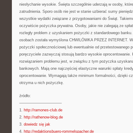
niesłychanie wysokie. Święta szczególnie uderzają w osoby, które
zatrudnienia. Sporo osób nie jest w stanie uzbierać sumy pieniędz
wszystkie wydatki związane z przygotowaniami do Świąt. Takiem
oczywiście pożyczka prywatna. Osoby, jakie nie zalegają ze spła
rozległy problem z uzyskaniem pożyczki z standardowego banku. 
osobach została wymyślona CHWILÓWKA PRZEZ INTERNET. Wol
pożyczki społecznościowej lub ewentualnie od przetestowanego p
poręczyciele zazwyczaj stosują bardzo wysokie oprocentowanie.
rozwiązaniem problemu jest, w związku z tym pożyczka uzyskana 
bankowych. Mają one najczęściej elastyczne warunki spłaty kredy
oprocentowanie. Wymagają także minimum formalności, dzięki c
otrzyma u nich pożyczkę.
źródło:
———————————
1.
http://ramones-club.de
2.
http://rathenow-blog.de
3.
dowiedz się jak
4.
http://redaktionsbuero-rommelspacher.de