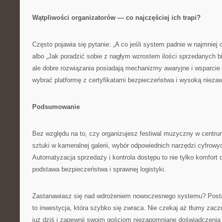
Wątpliwości organizatorów — co najczęściej ich trapi?
Często pojawia się pytanie: „A co jeśli system padnie w najmnie
albo „Jak poradzić sobie z nagłym wzrostem ilości sprzedanych bi
ale dobre rozwiązania posiadają mechanizmy awaryjne i wsparcie
wybrać platformę z certyfikatami bezpieczeństwa i wysoką nieza
Podsumowanie
Bez względu na to, czy organizujesz festiwal muzyczny w cent
sztuki w kameralnej galerii, wybór odpowiednich narzędzi cyfrow
Automatyzacja sprzedaży i kontrola dostępu to nie tylko komfort d
podstawa bezpieczeństwa i sprawnej logistyki.
Zastanawiasz się nad wdrożeniem nowoczesnego systemu? Posta
to inwestycja, która szybko się zwraca. Nie czekaj aż tłumy zacz
już dziś i zapewnij swoim gościom niezapomniane doświadczenia 