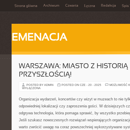
Archiwum
Czwarta
Redakcja
Strona główna
Łęczna
Spis 
EMENACJA
WARSZAWA: MIASTO Z HISTORIĄ 
PRZYSZŁOŚCIĄ!
POSTED BY ADMIN
POSTED ON CZE - 20 - 2025
MOŻLIWOŚĆ 
WYŁĄCZONA
Organizacja wydarzeń, koncertów czy wizyt w muzeach to nie tyl
odpowiedniej lokalizacji czy zaproszenia gości. W dzisiejszych c
odgrywa technologia, która pomaga sprawić, by wszystko przebieg
Jeśli szukasz nowoczesnych rozwiązań wspierających organizację
warto zwrócić uwagę na coraz powszechniej wykorzystywane sys