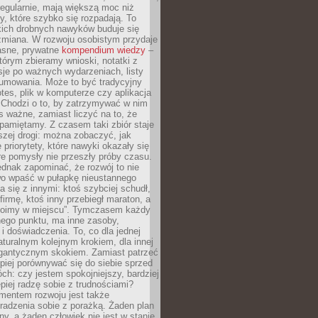
egularnie, mają większą moc niż
y, które szybko się rozpadają. To
kich drobnych nawyków buduje się
zmiana. W rozwoju osobistym przydaje
łasne, prywatne
kompendium wiedzy
–
tórym zbieramy wnioski, notatki z
eksje po ważnych wydarzeniach, listy
sumowania. Może to być tradycyjny
tes, plik w komputerze czy aplikacja
. Chodzi o to, by zatrzymywać w nim
as ważne, zamiast liczyć na to, że
pamiętamy. Z czasem taki zbiór staje
zej drogi: można zobaczyć, jak
 priorytety, które nawyki okazały się
óre pomysły nie przeszły próby czasu.
dnak zapominać, że rozwój to nie
wo wpaść w pułapkę nieustannego
 się z innymi: ktoś szybciej schudł,
 firmę, ktoś inny przebiegł maraton, a
toimy w miejscu”. Tymczasem każdy
nnego punktu, ma inne zasoby,
 i doświadczenia. To, co dla jednej
aturalnym kolejnym krokiem, dla innej
gantycznym skokiem. Zamiast patrzeć
epiej porównywać się do siebie sprzed
ch: czy jestem spokojniejszy, bardziej
piej radzę sobie z trudnościami?
entem rozwoju jest także
radzenia sobie z porażką. Żaden plan
lny, a żaden człowiek nie jest w stanie