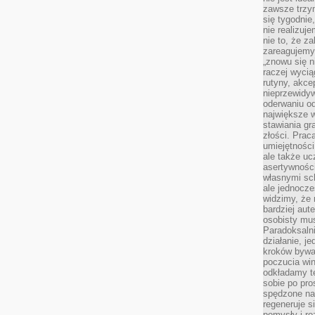
zawsze trzy
się tygodnie
nie realizuj
nie to, że za
zareagujemy.
„znowu się n
raczej wycią
rutyny, akce
nieprzewidyw
oderwaniu od
największe 
stawiania gr
złości. Prac
umiejętnośc
ale także ucz
asertywności
własnymi sc
ale jednocze
widzimy, że 
bardziej aut
osobisty mu
Paradoksalni
działanie, j
kroków bywa 
poczucia win
odkładamy t
sobie po pro
spędzone na
regeneruje s
pomysły i ro