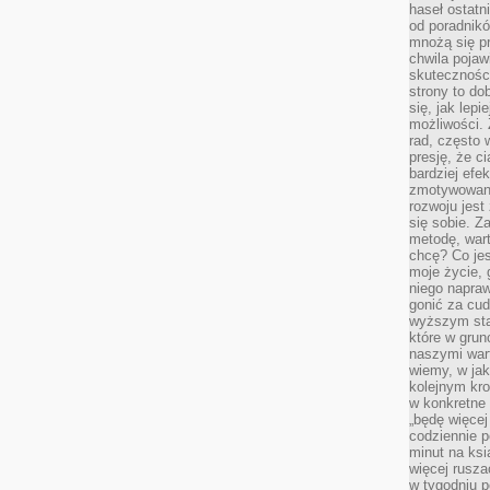
haseł ostatni
od poradnik
mnożą się pr
chwila pojaw
skuteczności
strony to do
się, jak lepi
możliwości. 
rad, często 
presję, że c
bardziej ef
zmotywowan
rozwoju jest
się sobie. Z
metodę, war
chcę? Co je
moje życie, 
niego napraw
gonić za cud
wyższym sta
które w grun
naszymi wart
wiemy, w ja
kolejnym kr
w konkretne 
„będę więcej
codziennie p
minut na ksi
więcej rusza
w tygodniu p