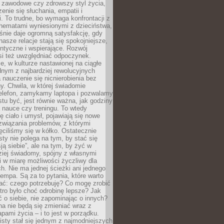
i zawodowe czy zdrowszy styl życia,
enie się słuchania, empatii i
. To trudne, bo wymaga konfrontacji z
hematami wyniesionymi z dzieciństwa,
śnie daje ogromną satysfakcję, gdy
nasze relacje stają się spokojniejsze,
entyczne i wspierające. Rozwój
si też uwzględniać odpoczynek.
e, w kulturze nastawionej na ciągłe
ednym z najbardziej rewolucyjnych
nauczenie się nicnierobienia bez
y. Chwila, w której świadomie
elefon, zamykamy laptopa i pozwalamy
stu być, jest równie ważna, jak godziny
 nauce czy treningu. To wtedy
ię ciało i umysł, pojawiają się nowe
związania problemów, z którymi
ęciliśmy się w kółko. Ostatecznie
sty nie polega na tym, by stać się
sją siebie”, ale na tym, by żyć w
ziej świadomy, spójny z własnymi
i w miarę możliwości życzliwy dla
ych. Nie ma jednej ścieżki ani jednego
empa. Są za to pytania, które warto
ać: czego potrzebuję? Co mogę zrobić
utro było choć odrobinę lepsze? Jak
o siebie, nie zapominając o innych?
a nie będą się zmieniać wraz z
apami życia – i to jest w porządku.
sty stał się jednym z najmodniejszych