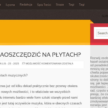
a
Redakcja
Stopa
Tagi
Tagi
Łęczna
Spis Treści
SUB
ZAOSZCZĘDZIĆ NA PŁYTACH?
Rozwój osobi
haseł ostatni
W
LIS - 25 - 2025
MOŻLIWOŚĆ KOMENTOWANIA
ZOSTAŁA
od poradnik
JAKI
mnożą się pr
SPOSÓB
ZAOSZCZĘDZIĆ
chwila pojaw
NA
łytach muzycznych?
skuteczności
PŁYTACH?
strony to do
się, jak lepi
trwa już od kilku dekad praktycznie bez przerwy otwiera
możliwości. 
rad, często 
nowych możliwości, i to właściwie we wszystkich
presję, że c
 internetu bardzo wiele form sztuki stanęło przed nami
bardziej ef
zmotywowan
jest tutaj oczywiście muzyka, która w obecnych czasach
rozwoju jest