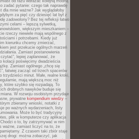
amiast od razu wdrażać kolejną modną
to zadać pytanie: czego tak naprawdę
st dla mnie ważne? Jak wyglądałoby
gdybym za pięć czy dziesięć lat był z
dę zadowolony? Bez tej refleksji łatwo
zymi celami – lepszą sylwetką,
nowiskiem, większym mieszkaniem –
cie rzeczy niewiele mają wspólnego z
ościami i potrzebami. Kiedy już
kim kierunku chcemy zmierzać,
okiem jest przekucie ogólnych marzeń
działania. Zamiast postanowienia
 czytać”, lepiej zaplanować, że
o kolacji poświęcimy dwadzieścia
ążkę. Zamiast ogólnego „chcę się
ć”, łatwiej zacząć od trzech spacerów
o trzydzieści minut. Małe, realne kroki,
egularnie, mają większą moc niż
y, które szybko się rozpadają. To
kich drobnych nawyków buduje się
zmiana. W rozwoju osobistym przydaje
łasne, prywatne
kompendium wiedzy
–
tórym zbieramy wnioski, notatki z
eksje po ważnych wydarzeniach, listy
sumowania. Może to być tradycyjny
tes, plik w komputerze czy aplikacja
. Chodzi o to, by zatrzymywać w nim
as ważne, zamiast liczyć na to, że
pamiętamy. Z czasem taki zbiór staje
zej drogi: można zobaczyć, jak