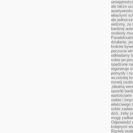
umiejętnośc
ale także ucz
asertywności
własnymi sc
ale jednocze
widzimy, że 
bardziej aut
osobisty mu
Paradoksalni
działanie, j
kroków bywa 
poczucia win
odkładamy t
sobie po pro
spędzone na
regeneruje s
pomysły i ro
wcześniej kr
rozwój osobi
„idealną wer
sposób bard
wartościami 
siebie i inn
właściwego t
sobie zadaw
dziś, żeby j
mogę zadbać 
Odpowiedzi n
kolejnymi et
Rozwój osobi