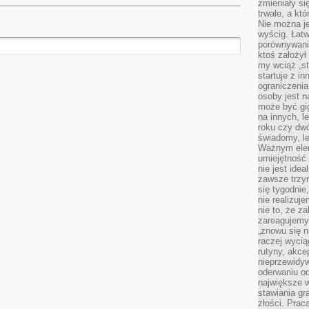
zmieniały się
trwałe, a kt
Nie można je
wyścig. Łat
porównywania
ktoś założył
my wciąż „s
startuje z i
ograniczenia
osoby jest n
może być gi
na innych, l
roku czy dwó
świadomy, le
Ważnym elem
umiejętność 
nie jest idea
zawsze trzy
się tygodnie
nie realizuj
nie to, że za
zareagujemy.
„znowu się n
raczej wycią
rutyny, akce
nieprzewidyw
oderwaniu od
największe 
stawiania gr
złości. Prac