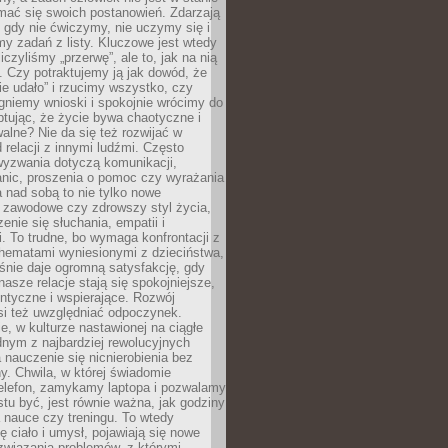
mać się swoich postanowień. Zdarzają
, gdy nie ćwiczymy, nie uczymy się i
emy zadań z listy. Kluczowe jest wtedy
liczyliśmy „przerwę”, ale to, jak na nią
 Czy potraktujemy ją jak dowód, że
ie udało” i rzucimy wszystko, czy
gniemy wnioski i spokojnie wrócimy do
ptując, że życie bywa chaotyczne i
alne? Nie da się też rozwijać w
 relacji z innymi ludźmi. Często
wyzwania dotyczą komunikacji,
anic, proszenia o pomoc czy wyrażania
a nad sobą to nie tylko nowe
i zawodowe czy zdrowszy styl życia,
enie się słuchania, empatii i
. To trudne, bo wymaga konfrontacji z
hematami wyniesionymi z dzieciństwa,
śnie daje ogromną satysfakcję, gdy
nasze relacje stają się spokojniejsze,
entyczne i wspierające. Rozwój
si też uwzględniać odpoczynek.
e, w kulturze nastawionej na ciągłe
ednym z najbardziej rewolucyjnych
nauczenie się nicnierobienia bez
y. Chwila, w której świadomie
elefon, zamykamy laptopa i pozwalamy
stu być, jest równie ważna, jak godziny
 nauce czy treningu. To wtedy
ię ciało i umysł, pojawiają się nowe
związania problemów, z którymi