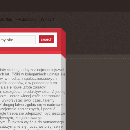
SCRIBE
FACEBOOK
TWITTER
sty stał się jednym z najmodniejszych
ch lat. Półki w księgarniach uginają się
ów, w mediach społecznościowych
ofile coachów, a w podcastach co
iają się nowe „złote zasady”
, szczęścia i produktywności. Z jednej
brze – coraz więcej osób zastanawia
ej wykorzystać swój czas, talenty i
Z drugiej łatwo zgubić się w nadmiarze
wzajemnie sprzecznych, i poczuć
iągle trzeba się „ulepszać”, być jeszcze
ektywnym, zorganizowanym i
ym. Punktem wyjścia do sensownego
 zatrzymanie się i uczciwe przyjrzenie