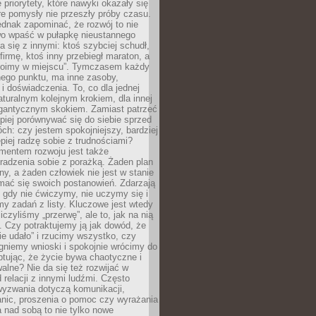
 priorytety, które nawyki okazały się
óre pomysły nie przeszły próby czasu.
dnak zapominać, że rozwój to nie
wo wpaść w pułapkę nieustannego
 się z innymi: ktoś szybciej schudł,
 firmę, ktoś inny przebiegł maraton, a
toimy w miejscu”. Tymczasem każdy
nnego punktu, ma inne zasoby,
 i doświadczenia. To, co dla jednej
aturalnym kolejnym krokiem, dla innej
gantycznym skokiem. Zamiast patrzeć
epiej porównywać się do siebie sprzed
ch: czy jestem spokojniejszy, bardziej
piej radzę sobie z trudnościami?
entem rozwoju jest także
radzenia sobie z porażką. Żaden plan
lny, a żaden człowiek nie jest w stanie
mać się swoich postanowień. Zdarzają
, gdy nie ćwiczymy, nie uczymy się i
emy zadań z listy. Kluczowe jest wtedy
liczyliśmy „przerwę”, ale to, jak na nią
 Czy potraktujemy ją jak dowód, że
ie udało” i rzucimy wszystko, czy
gniemy wnioski i spokojnie wrócimy do
ptując, że życie bywa chaotyczne i
alne? Nie da się też rozwijać w
 relacji z innymi ludźmi. Często
wyzwania dotyczą komunikacji,
anic, proszenia o pomoc czy wyrażania
a nad sobą to nie tylko nowe