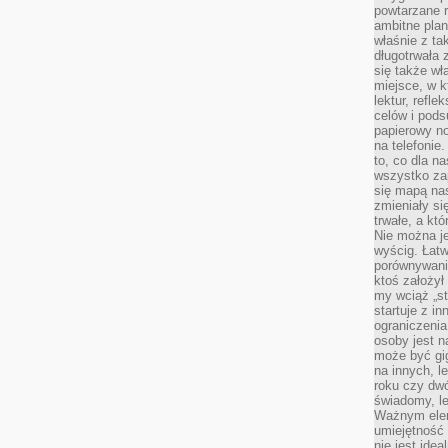
powtarzane r
ambitne plan
właśnie z ta
długotrwała 
się także w
miejsce, w k
lektur, refl
celów i pod
papierowy no
na telefonie
to, co dla n
wszystko za
się mapą nas
zmieniały się
trwałe, a kt
Nie można je
wyścig. Łat
porównywania
ktoś założył
my wciąż „s
startuje z i
ograniczenia
osoby jest n
może być gi
na innych, l
roku czy dwó
świadomy, le
Ważnym elem
umiejętność 
nie jest idea