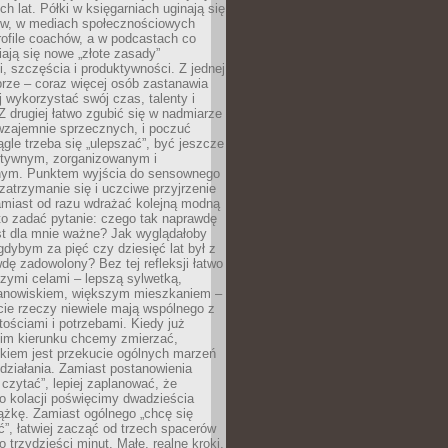
ch lat. Półki w księgarniach uginają się
ów, w mediach społecznościowych
ofile coachów, a w podcastach co
iają się nowe „złote zasady”
, szczęścia i produktywności. Z jednej
brze – coraz więcej osób zastanawia
ej wykorzystać swój czas, talenty i
Z drugiej łatwo zgubić się w nadmiarze
wzajemnie sprzecznych, i poczuć
iągle trzeba się „ulepszać”, być jeszcze
ektywnym, zorganizowanym i
ym. Punktem wyjścia do sensownego
 zatrzymanie się i uczciwe przyjrzenie
amiast od razu wdrażać kolejną modną
to zadać pytanie: czego tak naprawdę
st dla mnie ważne? Jak wyglądałoby
gdybym za pięć czy dziesięć lat był z
dę zadowolony? Bez tej refleksji łatwo
zymi celami – lepszą sylwetką,
nowiskiem, większym mieszkaniem –
cie rzeczy niewiele mają wspólnego z
ościami i potrzebami. Kiedy już
kim kierunku chcemy zmierzać,
okiem jest przekucie ogólnych marzeń
działania. Zamiast postanowienia
 czytać”, lepiej zaplanować, że
o kolacji poświęcimy dwadzieścia
ążkę. Zamiast ogólnego „chcę się
ć”, łatwiej zacząć od trzech spacerów
o trzydzieści minut. Małe, realne kroki,