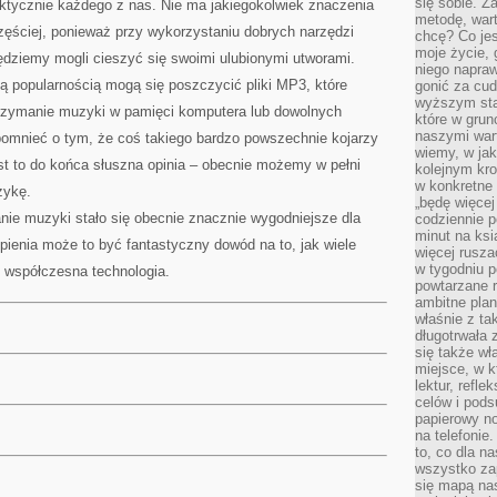
się sobie. Z
aktycznie każdego z nas. Nie ma jakiegokolwiek znaczenia
metodę, war
zęściej, ponieważ przy wykorzystaniu dobrych narzędzi
chcę? Co je
moje życie, 
dziemy mogli cieszyć się swoimi ulubionymi utworami.
niego napraw
ą popularnością mogą się poszczycić pliki MP3, które
gonić za cud
wyższym sta
trzymanie muzyki w pamięci komputera lub dowolnych
które w grun
naszymi wart
omnieć o tym, że coś takiego bardzo powszechnie kojarzy
wiemy, w ja
est to do końca słuszna opinia – obecnie możemy w pełni
kolejnym kr
w konkretne 
zykę.
„będę więcej
ie muzyki stało się obecnie znacznie wygodniejsze dla
codziennie p
minut na ksi
ienia może to być fantastyczny dowód na to, jak wiele
więcej rusza
w tygodniu p
 współczesna technologia.
powtarzane r
ambitne plan
właśnie z ta
długotrwała 
się także w
miejsce, w k
lektur, refl
celów i pod
papierowy no
na telefonie
to, co dla n
wszystko za
się mapą nas