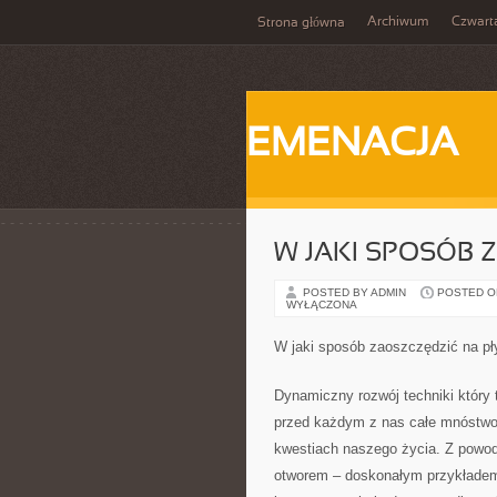
Archiwum
Czwart
Strona główna
EMENACJA
W JAKI SPOSÓB 
POSTED BY ADMIN
POSTED ON 
WYŁĄCZONA
W jaki sposób zaoszczędzić na p
Dynamiczny rozwój techniki który 
przed każdym z nas całe mnóstwo 
kwestiach naszego życia. Z powodu
otworem – doskonałym przykładem 