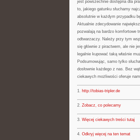
jest powszechnie dostępna dla pr
to, jakiego gatunku słuchamy najc
absolutnie w każdym przypadku bę
Aktualnie zdecydowanie największ
pozwalają na bardzo komfortowe 
odtwarzaczy. Należy przy tym wsp
się głównie z piractwem, ale nie j
legalnie kupować taką właśnie mu
Podsumowując, samo tylko słuchan
dosłownie każdego z nas. Bez wątp
ciekawych możliwości oferuje nam
1.
http://tobias-tripler.de
2.
Zobacz, co polecamy
3.
Więcej ciekawych treści tutaj
4.
Odkryj więcej na ten temat