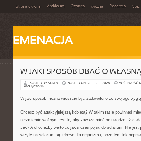
Archiwum
Czwarta
Redakcja
Strona główna
Łęczna
Spis 
EMENACJA
W JAKI SPOSÓB DBAĆ O WŁASN
POSTED BY ADMIN
POSTED ON CZE - 29 - 2025
MOŻLIWOŚĆ 
WYŁĄCZONA
W jaki sposób można wreszcie być zadowolone ze swojego wygl
Chcesz być atrakcyjniejszą kobietą? W takim razie powinnaś mi
niezmiernie ważnym jest to, aby zawsze mieć na uwadze, iż o wł
Jak? A chociażby warto co jakiś czas pójść do solarium. Nie jest
wizyty na solarium są zdrowe dla organizmu, poza tym tak napr