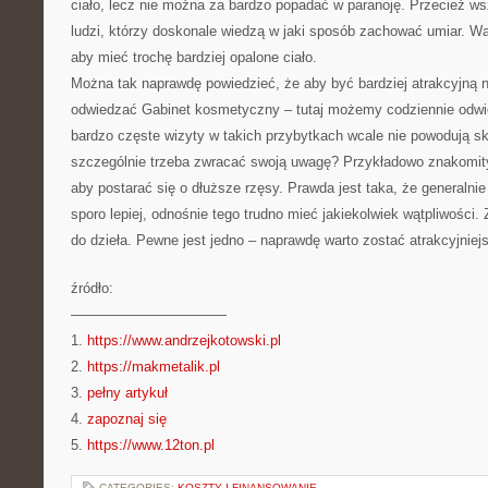
ciało, lecz nie można za bardzo popadać w paranoję. Przecież wsz
ludzi, którzy doskonale wiedzą w jaki sposób zachować umiar. Wa
aby mieć trochę bardziej opalone ciało.
Można tak naprawdę powiedzieć, że aby być bardziej atrakcyjną n
odwiedzać Gabinet kosmetyczny – tutaj możemy codziennie odw
bardzo częste wizyty w takich przybytkach wcale nie powodują 
szczególnie trzeba zwracać swoją uwagę? Przykładowo znakomity
aby postarać się o dłuższe rzęsy. Prawda jest taka, że generalni
sporo lepiej, odnośnie tego trudno mieć jakiekolwiek wątpliwości.
do dzieła. Pewne jest jedno – naprawdę warto zostać atrakcyjniej
źródło:
———————————
1.
https://www.andrzejkotowski.pl
2.
https://makmetalik.pl
3.
pełny artykuł
4.
zapoznaj się
5.
https://www.12ton.pl
CATEGORIES:
KOSZTY I FINANSOWANIE