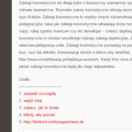
Zabiegi kosmetyczne nie dbają tylko o iluzoryczny zewnętrzny wy
zdrowie wewnętrzne. Rozmaite salony kosmetyczne oferują niezm
typu Kraków. Zabiegi kosmetyczne to między innymi różnorodnego
pielęgnacyjne, takie jak zabiegi kosmetyczne odnawiają skórę no
ciąży, robią zgodny manicure czy też demakijaż – zobacz depilac
kosmetyczne to również wszelkiego rodzaju zabiegi depilacyjne, d
właściwa pielęgnacja ciała. Zabiegi kosmetyczne pozwalają na pr
buzi, szyi lub dekoltu, konserwację ramion a także cery wrażliwe,
http://www.smoothbeauty.pl/depilacja-woskiem. Kiedy ktoś chce d
jakieś zabiegi kosmetyczne będą dla niego odpowiednie.
źródło:
———————————
1.
sprawdź szczegóły
2.
wejdź tutaj
3.
zobacz, jak to działa
4.
kliknij, aby poznać
5.
http://feinkost-schlossgaertnerei.de