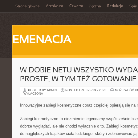
Archiwum
Czwarta
Redakcja
Strona główna
Łęczna
Spis 
EMENACJA
W DOBIE NETU WSZYSTKO WYDAJ
PROSTE, W TYM TEŻ GOTOWANIE
POSTED BY ADMIN
POSTED ON LIP - 29 - 2025
MOŻLIWOŚĆ 
WYŁĄCZONA
Innowacyjne zabiegi kosmetyczne coraz częściej opierają się na
Zabiegi kosmetyczne to niezmiernie legendarny współcześnie biz
dobrze wyglądać, ale nie chodzi wyłącznie o to. Zabiegi kosmety
do najgłębszych kącików ciała ludzkiego, skóry i zdenerwować ją, 