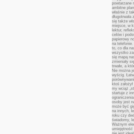
powtarzane r
ambitne plan
właśnie z ta
długotrwała 
się także w
miejsce, w k
lektur, refl
celów i pod
papierowy no
na telefonie
to, co dla n
wszystko za
się mapą nas
zmieniały się
trwałe, a kt
Nie można je
wyścig. Łat
porównywania
ktoś założył
my wciąż „s
startuje z i
ograniczenia
osoby jest n
może być gi
na innych, l
roku czy dwó
świadomy, le
Ważnym elem
umiejętność 
nie jest idea