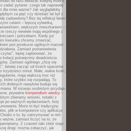
amiast od razu wdrażać kolejną modną
to zadać pytanie: czego tak naprawdę
st dla mnie ważne? Jak wyglądałoby
gdybym za pięć czy dziesięć lat był z
dę zadowolony? Bez tej refleksji łatwo
zymi celami – lepszą sylwetką,
nowiskiem, większym mieszkaniem –
cie rzeczy niewiele mają wspólnego z
ościami i potrzebami. Kiedy już
kim kierunku chcemy zmierzać,
okiem jest przekucie ogólnych marzeń
działania. Zamiast postanowienia
 czytać”, lepiej zaplanować, że
o kolacji poświęcimy dwadzieścia
ążkę. Zamiast ogólnego „chcę się
ć”, łatwiej zacząć od trzech spacerów
o trzydzieści minut. Małe, realne kroki,
egularnie, mają większą moc niż
y, które szybko się rozpadają. To
kich drobnych nawyków buduje się
zmiana. W rozwoju osobistym przydaje
łasne, prywatne
kompendium wiedzy
–
tórym zbieramy wnioski, notatki z
eksje po ważnych wydarzeniach, listy
sumowania. Może to być tradycyjny
tes, plik w komputerze czy aplikacja
. Chodzi o to, by zatrzymywać w nim
as ważne, zamiast liczyć na to, że
pamiętamy. Z czasem taki zbiór staje
zej drogi: można zobaczyć, jak