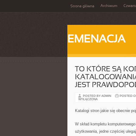
Archiwum
Czwart
Strona główna
EMENACJA
TO KTÓRE SĄ KO
KATALOGOWANIA
JEST PRAWDOPO
POSTED BY ADMIN
POSTED ON 
WYŁĄCZONA
Katalogi stron jakie się obecnie po
W skład kompletu komputerowego 
użytkowania, jedne częściej ulegaj