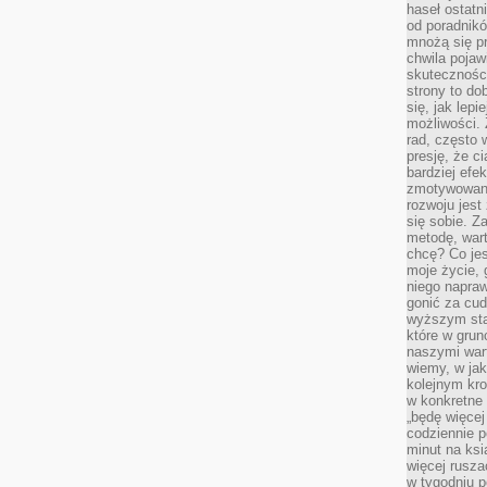
haseł ostatni
od poradnik
mnożą się pr
chwila pojaw
skuteczności
strony to do
się, jak lepi
możliwości. 
rad, często 
presję, że c
bardziej ef
zmotywowan
rozwoju jest
się sobie. Z
metodę, war
chcę? Co je
moje życie, 
niego napraw
gonić za cud
wyższym sta
które w grun
naszymi wart
wiemy, w ja
kolejnym kr
w konkretne 
„będę więcej
codziennie p
minut na ksi
więcej rusza
w tygodniu p