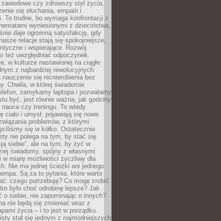
i zawodowe czy zdrowszy styl życia,
enie się słuchania, empatii i
. To trudne, bo wymaga konfrontacji z
hematami wyniesionymi z dzieciństwa,
śnie daje ogromną satysfakcję, gdy
nasze relacje stają się spokojniejsze,
entyczne i wspierające. Rozwój
si też uwzględniać odpoczynek.
e, w kulturze nastawionej na ciągłe
ednym z najbardziej rewolucyjnych
nauczenie się nicnierobienia bez
y. Chwila, w której świadomie
elefon, zamykamy laptopa i pozwalamy
stu być, jest równie ważna, jak godziny
 nauce czy treningu. To wtedy
ię ciało i umysł, pojawiają się nowe
związania problemów, z którymi
ęciliśmy się w kółko. Ostatecznie
sty nie polega na tym, by stać się
sją siebie”, ale na tym, by żyć w
ziej świadomy, spójny z własnymi
i w miarę możliwości życzliwy dla
ych. Nie ma jednej ścieżki ani jednego
empa. Są za to pytania, które warto
ać: czego potrzebuję? Co mogę zrobić
utro było choć odrobinę lepsze? Jak
o siebie, nie zapominając o innych?
a nie będą się zmieniać wraz z
apami życia – i to jest w porządku.
sty stał się jednym z najmodniejszych