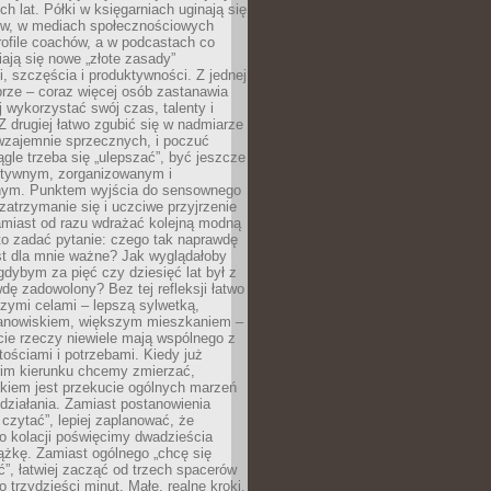
ch lat. Półki w księgarniach uginają się
ów, w mediach społecznościowych
ofile coachów, a w podcastach co
iają się nowe „złote zasady”
, szczęścia i produktywności. Z jednej
brze – coraz więcej osób zastanawia
ej wykorzystać swój czas, talenty i
Z drugiej łatwo zgubić się w nadmiarze
wzajemnie sprzecznych, i poczuć
iągle trzeba się „ulepszać”, być jeszcze
ektywnym, zorganizowanym i
ym. Punktem wyjścia do sensownego
 zatrzymanie się i uczciwe przyjrzenie
amiast od razu wdrażać kolejną modną
to zadać pytanie: czego tak naprawdę
st dla mnie ważne? Jak wyglądałoby
gdybym za pięć czy dziesięć lat był z
dę zadowolony? Bez tej refleksji łatwo
zymi celami – lepszą sylwetką,
nowiskiem, większym mieszkaniem –
cie rzeczy niewiele mają wspólnego z
ościami i potrzebami. Kiedy już
kim kierunku chcemy zmierzać,
okiem jest przekucie ogólnych marzeń
działania. Zamiast postanowienia
 czytać”, lepiej zaplanować, że
o kolacji poświęcimy dwadzieścia
ążkę. Zamiast ogólnego „chcę się
ć”, łatwiej zacząć od trzech spacerów
o trzydzieści minut. Małe, realne kroki,