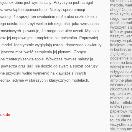
się sobie. Z
ejednokrotnie jest wymieniany. Przyczyna jest na ogół
metodę, war
za www.laptoprepaircenter.pl. Nazbyt sporo emocji
chcę? Co je
moje życie, 
owoduje że sprzęt ten swobodnie może ulec uszkodzeniu.
niego napraw
gonić za cud
go ucisku lecz zbyt wielka ich częstość- jaka wymagana
wyższym sta
cznościowych- powoduje, że mogą one ulec awarii. Myszka
które w grun
naszymi wart
raz jej naprawa jest kompletnie nie opłacalna. Poprawniej
wiemy, w ja
model. Identycznie wyglądają usterki dotyczące klawiatury.
kolejnym kr
w konkretne 
jeszcze możliwość zatopienia jej płynami. Gorąco
„będę więcej
codziennie p
paircenter.pl/serwis-apple. Wówczas również należy ją
minut na ksi
owietrza oraz jeśli nie doszło do zwarcia sprzęt posłuży
więcej rusza
w tygodniu p
ne przyciski wolno wymienić na klawisze z innych
powtarzane r
 jednak jedynie w starszych i klasycznych modelach.
ambitne plan
właśnie z ta
długotrwała 
się także w
miejsce, w k
lektur, refl
celów i pod
papierowy no
sik.de
na telefonie
to, co dla n
wszystko za
się mapą nas