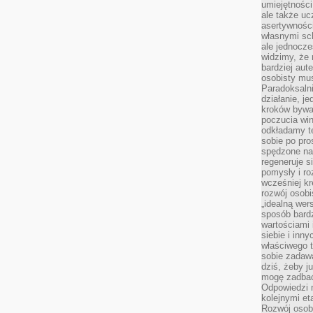
umiejętnośc
ale także ucz
asertywności
własnymi sc
ale jednocze
widzimy, że 
bardziej aut
osobisty mu
Paradoksalni
działanie, j
kroków bywa 
poczucia win
odkładamy t
sobie po pro
spędzone na
regeneruje s
pomysły i ro
wcześniej kr
rozwój osobi
„idealną wer
sposób bard
wartościami 
siebie i inn
właściwego t
sobie zadaw
dziś, żeby j
mogę zadbać 
Odpowiedzi n
kolejnymi et
Rozwój osobi