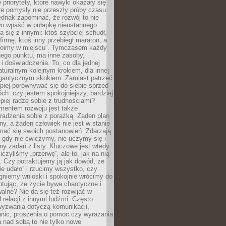
 priorytety, które nawyki okazały się
óre pomysły nie przeszły próby czasu.
dnak zapominać, że rozwój to nie
wo wpaść w pułapkę nieustannego
 się z innymi: ktoś szybciej schudł,
 firmę, ktoś inny przebiegł maraton, a
toimy w miejscu”. Tymczasem każdy
nnego punktu, ma inne zasoby,
 i doświadczenia. To, co dla jednej
aturalnym kolejnym krokiem, dla innej
gantycznym skokiem. Zamiast patrzeć
epiej porównywać się do siebie sprzed
ch: czy jestem spokojniejszy, bardziej
piej radzę sobie z trudnościami?
entem rozwoju jest także
radzenia sobie z porażką. Żaden plan
lny, a żaden człowiek nie jest w stanie
mać się swoich postanowień. Zdarzają
, gdy nie ćwiczymy, nie uczymy się i
emy zadań z listy. Kluczowe jest wtedy
liczyliśmy „przerwę”, ale to, jak na nią
 Czy potraktujemy ją jak dowód, że
ie udało” i rzucimy wszystko, czy
gniemy wnioski i spokojnie wrócimy do
ptując, że życie bywa chaotyczne i
alne? Nie da się też rozwijać w
 relacji z innymi ludźmi. Często
wyzwania dotyczą komunikacji,
anic, proszenia o pomoc czy wyrażania
a nad sobą to nie tylko nowe