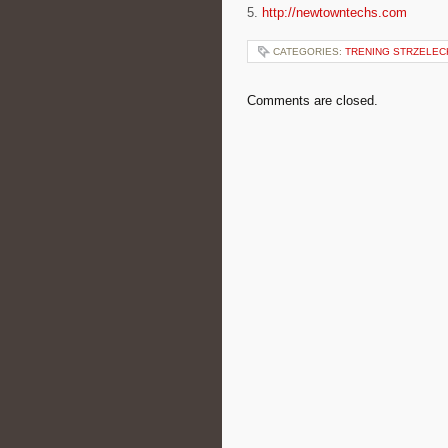
5.
http://newtowntechs.com
CATEGORIES:
TRENING STRZELEC
Comments are closed.