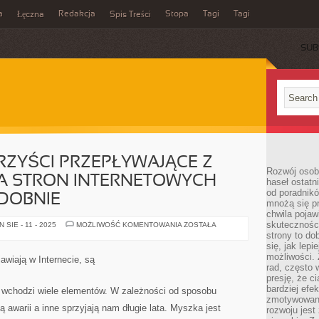
a
Redakcja
Stopa
Tagi
Tagi
Łęczna
Spis Treści
SUB
RZYŚCI PRZEPŁYWAJĄCE Z
Rozwój osobi
 STRON INTERNETOWYCH
haseł ostatni
od poradnik
DOBNIE
mnożą się pr
chwila pojaw
skuteczności
TO
SIE - 11 - 2025
MOŻLIWOŚĆ KOMENTOWANIA
ZOSTAŁA
KTÓRE
strony to do
SĄ
się, jak lepi
KORZYŚCI
PRZEPŁYWAJĄCE
możliwości. 
jawiają w Internecie, są
Z
rad, często 
KATALOGOWANIA
presję, że c
STRON
INTERNETOWYCH
bardziej ef
wchodzi wiele elementów. W zależności od sposobu
JEST
zmotywowan
PRAWDOPODOBNIE
ą awarii a inne sprzyjają nam długie lata. Myszka jest
rozwoju jest