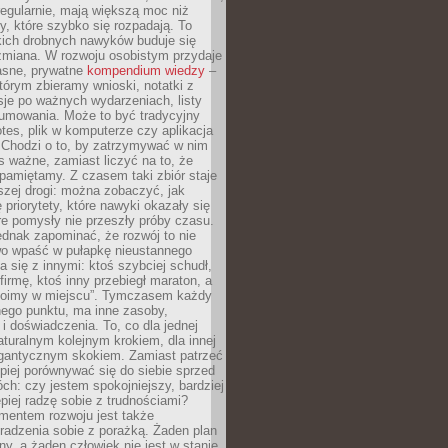
egularnie, mają większą moc niż
y, które szybko się rozpadają. To
kich drobnych nawyków buduje się
zmiana. W rozwoju osobistym przydaje
łasne, prywatne
kompendium wiedzy
–
tórym zbieramy wnioski, notatki z
eksje po ważnych wydarzeniach, listy
sumowania. Może to być tradycyjny
tes, plik w komputerze czy aplikacja
. Chodzi o to, by zatrzymywać w nim
as ważne, zamiast liczyć na to, że
pamiętamy. Z czasem taki zbiór staje
zej drogi: można zobaczyć, jak
 priorytety, które nawyki okazały się
óre pomysły nie przeszły próby czasu.
dnak zapominać, że rozwój to nie
wo wpaść w pułapkę nieustannego
 się z innymi: ktoś szybciej schudł,
 firmę, ktoś inny przebiegł maraton, a
toimy w miejscu”. Tymczasem każdy
nnego punktu, ma inne zasoby,
 i doświadczenia. To, co dla jednej
aturalnym kolejnym krokiem, dla innej
gantycznym skokiem. Zamiast patrzeć
epiej porównywać się do siebie sprzed
ch: czy jestem spokojniejszy, bardziej
piej radzę sobie z trudnościami?
entem rozwoju jest także
radzenia sobie z porażką. Żaden plan
lny, a żaden człowiek nie jest w stanie