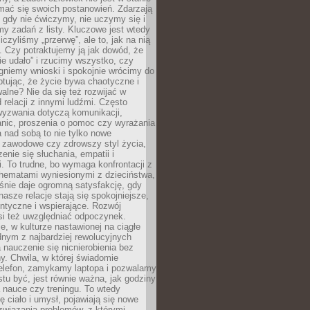
mać się swoich postanowień. Zdarzają
, gdy nie ćwiczymy, nie uczymy się i
emy zadań z listy. Kluczowe jest wtedy
liczyliśmy „przerwę”, ale to, jak na nią
 Czy potraktujemy ją jak dowód, że
ie udało” i rzucimy wszystko, czy
gniemy wnioski i spokojnie wrócimy do
ptując, że życie bywa chaotyczne i
alne? Nie da się też rozwijać w
 relacji z innymi ludźmi. Często
wyzwania dotyczą komunikacji,
anic, proszenia o pomoc czy wyrażania
a nad sobą to nie tylko nowe
i zawodowe czy zdrowszy styl życia,
enie się słuchania, empatii i
. To trudne, bo wymaga konfrontacji z
hematami wyniesionymi z dzieciństwa,
śnie daje ogromną satysfakcję, gdy
nasze relacje stają się spokojniejsze,
entyczne i wspierające. Rozwój
si też uwzględniać odpoczynek.
e, w kulturze nastawionej na ciągłe
ednym z najbardziej rewolucyjnych
nauczenie się nicnierobienia bez
y. Chwila, w której świadomie
elefon, zamykamy laptopa i pozwalamy
stu być, jest równie ważna, jak godziny
 nauce czy treningu. To wtedy
ię ciało i umysł, pojawiają się nowe
związania problemów, z którymi