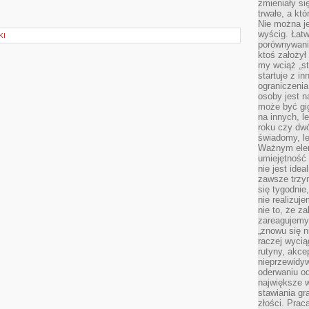
zmieniały się
trwałe, a kt
Nie można je
wyścig. Łat
KI
porównywania
ktoś założył
my wciąż „s
startuje z i
ograniczenia
osoby jest n
może być gi
na innych, l
roku czy dwó
świadomy, le
Ważnym elem
umiejętność 
nie jest idea
zawsze trzy
się tygodnie
nie realizuj
nie to, że za
zareagujemy.
„znowu się n
raczej wycią
rutyny, akce
nieprzewidyw
oderwaniu od
największe 
stawiania gr
złości. Prac