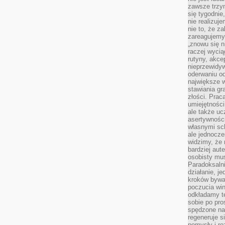
zawsze trzy
się tygodnie
nie realizuj
nie to, że za
zareagujemy.
„znowu się n
raczej wycią
rutyny, akce
nieprzewidyw
oderwaniu od
największe 
stawiania gr
złości. Prac
umiejętnośc
ale także ucz
asertywności
własnymi sc
ale jednocze
widzimy, że 
bardziej aut
osobisty mu
Paradoksalni
działanie, j
kroków bywa 
poczucia win
odkładamy t
sobie po pro
spędzone na
regeneruje s
pomysły i ro