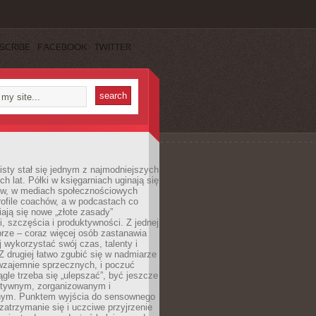
SCRIBE
FACEBOOK
TWITTER
sty stał się jednym z najmodniejszych
ch lat. Półki w księgarniach uginają się
ów, w mediach społecznościowych
ofile coachów, a w podcastach co
iają się nowe „złote zasady”
, szczęścia i produktywności. Z jednej
brze – coraz więcej osób zastanawia
ej wykorzystać swój czas, talenty i
Z drugiej łatwo zgubić się w nadmiarze
wzajemnie sprzecznych, i poczuć
iągle trzeba się „ulepszać”, być jeszcze
ektywnym, zorganizowanym i
ym. Punktem wyjścia do sensownego
 zatrzymanie się i uczciwe przyjrzenie