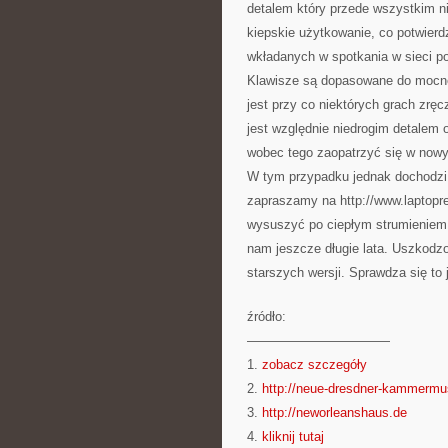
detalem który przede wszystkim ni
kiepskie użytkowanie, co potwierd
wkładanych w spotkania w sieci p
Klawisze są dopasowane do mocne
jest przy co niektórych grach zrę
jest względnie niedrogim detalem o
wobec tego zaopatrzyć się w nowy 
W tym przypadku jednak dochodzi 
zapraszamy na http://www.laptopre
wysuszyć po ciepłym strumieniem p
nam jeszcze długie lata. Uszkodzo
starszych wersji. Sprawdza się to
źródło:
———————————
1.
zobacz szczegóły
2.
http://neue-dresdner-kammermu
3.
http://neworleanshaus.de
4.
kliknij tutaj