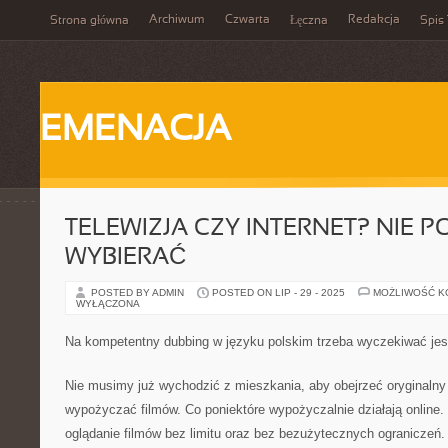
Archiwum
Czwarta
Redakcja
Strona główna
Łęczna
Spis 
EMENACJA
TELEWIZJA CZY INTERNET? NIE 
WYBIERAĆ
POSTED BY ADMIN
POSTED ON LIP - 29 - 2025
MOŻLIWOŚĆ 
WYŁĄCZONA
Na kompetentny dubbing w języku polskim trzeba wyczekiwać jes
Nie musimy już wychodzić z mieszkania, aby obejrzeć oryginalny 
wypożyczać filmów. Co poniektóre wypożyczalnie działają online.
oglądanie filmów bez limitu oraz bez bezużytecznych ograniczeń