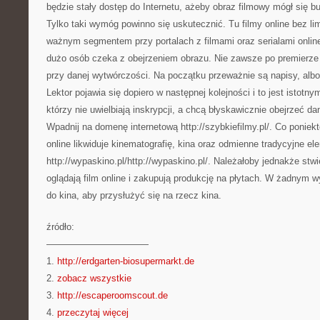
będzie stały dostęp do Internetu, ażeby obraz filmowy mógł się b
Tylko taki wymóg powinno się uskutecznić. Tu filmy online bez lim
ważnym segmentem przy portalach z filmami oraz serialami online.
dużo osób czeka z obejrzeniem obrazu. Nie zawsze po premierze 
przy danej wytwórczości. Na początku przeważnie są napisy, albo
Lektor pojawia się dopiero w następnej kolejności i to jest istotn
którzy nie uwielbiają inskrypcji, a chcą błyskawicznie obejrzeć da
Wpadnij na domenę internetową http://szybkiefilmy.pl/. Co poniekt
online likwiduje kinematografię, kina oraz odmienne tradycyjne e
http://wypaskino.pl/http://wypaskino.pl/. Należałoby jednakże stwi
oglądają film online i zakupują produkcję na płytach. W żadnym 
do kina, aby przysłużyć się na rzecz kina.
źródło:
———————————
1.
http://erdgarten-biosupermarkt.de
2.
zobacz wszystkie
3.
http://escaperoomscout.de
4.
przeczytaj więcej