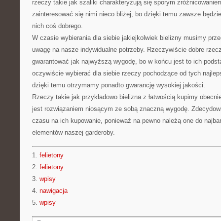
rzeczy takie jak szaliki charakteryzują się sporym zróżnicowanie
zainteresować się nimi nieco bliżej, bo dzięki temu zawsze będz
nich coś dobrego.
W czasie wybierania dla siebie jakiejkolwiek bielizny musimy pr
uwagę na nasze indywidualne potrzeby. Rzeczywiście dobre rzec
gwarantować jak najwyższą wygodę, bo w końcu jest to ich pods
oczywiście wybierać dla siebie rzeczy pochodzące od tych najle
dzięki temu otrzymamy ponadto gwarancję wysokiej jakości.
Rzeczy takie jak przykładowo bielizna z łatwością kupimy obecnie
jest rozwiązaniem niosącym ze sobą znaczną wygodę. Zdecydowa
czasu na ich kupowanie, ponieważ na pewno należą one do najba
elementów naszej garderoby.
1.
felietony
2.
felietony
3.
wpisy
4.
nawigacja
5.
wpisy