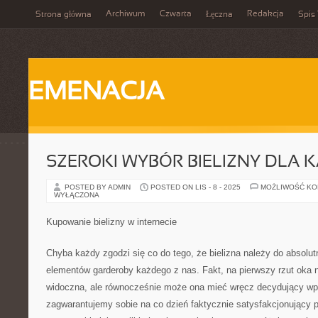
Archiwum
Czwarta
Redakcja
Strona główna
Łęczna
Spis 
EMENACJA
SZEROKI WYBÓR BIELIZNY DLA 
POSTED BY ADMIN
POSTED ON LIS - 8 - 2025
MOŻLIWOŚĆ K
WYŁĄCZONA
Kupowanie bielizny w internecie
Chyba każdy zgodzi się co do tego, że bielizna należy do absolutn
elementów garderoby każdego z nas. Fakt, na pierwszy rzut oka n
widoczna, ale równocześnie może ona mieć wręcz decydujący wpł
zagwarantujemy sobie na co dzień faktycznie satysfakcjonujący