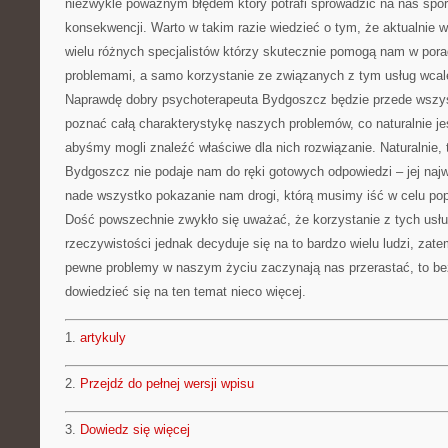
niezwykle poważnym błędem który potrafi sprowadzić na nas spo
konsekwencji. Warto w takim razie wiedzieć o tym, że aktualnie w
wielu różnych specjalistów którzy skutecznie pomogą nam w pora
problemami, a samo korzystanie ze związanych z tym usług wcal
Naprawdę dobry psychoterapeuta Bydgoszcz będzie przede wszys
poznać całą charakterystykę naszych problemów, co naturalnie je
abyśmy mogli znaleźć właściwe dla nich rozwiązanie. Naturalnie,
Bydgoszcz nie podaje nam do ręki gotowych odpowiedzi – jej naj
nade wszystko pokazanie nam drogi, którą musimy iść w celu popr
Dość powszechnie zwykło się uważać, że korzystanie z tych usł
rzeczywistości jednak decyduje się na to bardzo wielu ludzi, zate
pewne problemy w naszym życiu zaczynają nas przerastać, to b
dowiedzieć się na ten temat nieco więcej.
1.
artykuly
2.
Przejdź do pełnej wersji wpisu
3.
Dowiedz się więcej