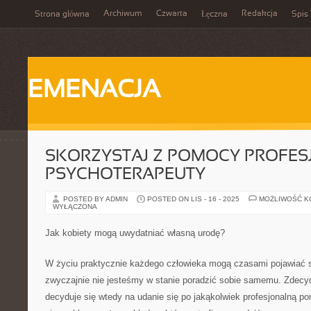
Archiwum
Czwarta
Redakcja
Strona główna
Łęczna
Spis 
EMENACJA
SKORZYSTAJ Z POMOCY PROFE
PSYCHOTERAPEUTY
POSTED BY ADMIN
POSTED ON LIS - 16 - 2025
MOŻLIWOŚĆ 
WYŁĄCZONA
Jak kobiety mogą uwydatniać własną urodę?
W życiu praktycznie każdego człowieka mogą czasami pojawiać si
zwyczajnie nie jesteśmy w stanie poradzić sobie samemu. Zdecy
decyduje się wtedy na udanie się po jakąkolwiek profesjonalną po