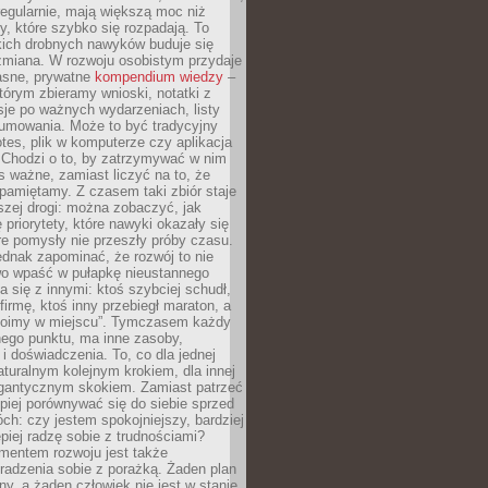
egularnie, mają większą moc niż
y, które szybko się rozpadają. To
kich drobnych nawyków buduje się
zmiana. W rozwoju osobistym przydaje
łasne, prywatne
kompendium wiedzy
–
tórym zbieramy wnioski, notatki z
eksje po ważnych wydarzeniach, listy
sumowania. Może to być tradycyjny
tes, plik w komputerze czy aplikacja
. Chodzi o to, by zatrzymywać w nim
as ważne, zamiast liczyć na to, że
pamiętamy. Z czasem taki zbiór staje
zej drogi: można zobaczyć, jak
 priorytety, które nawyki okazały się
óre pomysły nie przeszły próby czasu.
dnak zapominać, że rozwój to nie
wo wpaść w pułapkę nieustannego
 się z innymi: ktoś szybciej schudł,
 firmę, ktoś inny przebiegł maraton, a
toimy w miejscu”. Tymczasem każdy
nnego punktu, ma inne zasoby,
 i doświadczenia. To, co dla jednej
aturalnym kolejnym krokiem, dla innej
gantycznym skokiem. Zamiast patrzeć
epiej porównywać się do siebie sprzed
ch: czy jestem spokojniejszy, bardziej
piej radzę sobie z trudnościami?
entem rozwoju jest także
radzenia sobie z porażką. Żaden plan
lny, a żaden człowiek nie jest w stanie