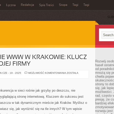
a
Redakcja
Stopa
Tagi
Tagi
Łęczna
Spis Treści
SUB
E WWW W KRAKOWIE: KLUCZ
Rozwój osobi
JEJ FIRMY
haseł ostatni
od poradnik
mnożą się pr
POZYCJONOWANIE
 CZE - 19 - 2025
MOŻLIWOŚĆ KOMENTOWANIA
ZOSTAŁA
WWW
chwila pojaw
W
skuteczności
KRAKOWIE:
strony to do
KLUCZ
DO
się, jak lepi
SUKCESU
kurencja w sieci rośnie jak grzyby po deszczu, nie
możliwości. 
TWOJEJ
FIRMY
rad, często 
wyglądającą stronę internetową. Kluczem do sukcesu jest
presję, że c
łaszcza w tak dynamicznym mieście jak Kraków. Myślisz o
bardziej ef
zmotywowan
wiasz się, jak wyróżnić się na tle innych? W tym wpisie
rozwoju jest