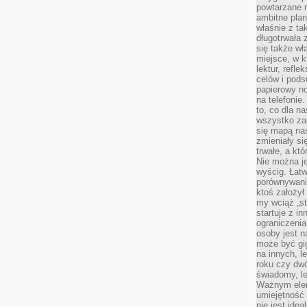
powtarzane r
ambitne plan
właśnie z ta
długotrwała 
się także w
miejsce, w k
lektur, refl
celów i pod
papierowy no
na telefonie
to, co dla n
wszystko za
się mapą nas
zmieniały się
trwałe, a kt
Nie można je
wyścig. Łat
porównywania
ktoś założył
my wciąż „s
startuje z i
ograniczenia
osoby jest n
może być gi
na innych, l
roku czy dwó
świadomy, le
Ważnym elem
umiejętność 
nie jest idea