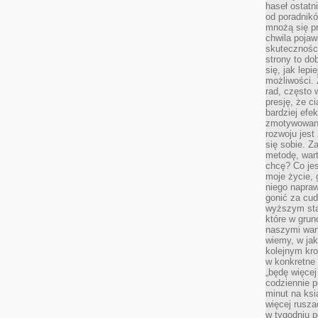
haseł ostatni
od poradnik
mnożą się pr
chwila pojaw
skuteczności
strony to do
się, jak lepi
możliwości. 
rad, często 
presję, że c
bardziej ef
zmotywowan
rozwoju jest
się sobie. Z
metodę, war
chcę? Co je
moje życie, 
niego napraw
gonić za cud
wyższym sta
które w grun
naszymi wart
wiemy, w ja
kolejnym kr
w konkretne 
„będę więcej
codziennie p
minut na ksi
więcej rusza
w tygodniu p