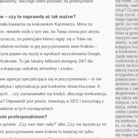
się sobie. Z
dpowiemy, dlaczego warto postawić na profesjonalne
metodę, war
.
chcę? Co je
moje życie, 
 – czy to naprawdę aż tak ważne?
niego napraw
gonić za cud
 mała kawiarnia na krakowskim Kazimierzu. Mimo że
wyższym sta
e, niewiele osób o tym wie, bo Twoja strona jest ukryta
które w grun
naszymi wart
oznacza, że potencjalni klienci nigdy się o Tobie nie
wiemy, w ja
u właśnie wchodzi w grę pozycjonowanie www Kraków –
kolejnym kr
w konkretne 
itryna pojawi się wyżej w wynikach wyszukiwania Google,
„będę więcej
codziennie p
rakowie. To jak lokalny billboard dostępny 24/7 dla
minut na ksi
szukającego unikalnej atmosfery i smaku.
więcej rusza
w tygodniu p
ww agencja specjalizująca się w pozycjonowaniu – to nie
powtarzane r
ambitne plan
analityka i optymalizacja pod konkretne słowa kluczowe. A
właśnie z ta
długotrwała 
ych… czy zastanawiałeś się kiedyś, dlaczego konkurencja
się także w
a? Odpowiedź jest prosta: inwestują w SEO i korzystają z
miejsce, w k
lektur, refl
 właśnie w tych rozwiązaniach.
celów i pod
nie profesjonalistom?
papierowy no
na telefonie
e pytanie: „Czy sam dam radę?” albo „Czy nie wystarczy mi
to, co dla n
wszystko za
óż pozycjonowanie www kraków to bardziej niż tylko
się mapą nas