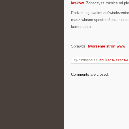
kraków
. Zobaczysz różnicę od pie
Podziel się swoimi doświadczeniam
masz własne spostrzeżenia lub ci
komentarze.
Sprawdź
tworzenie stron www
CATEGORIES:
EDUKACJA SPECJAL
Comments are closed.