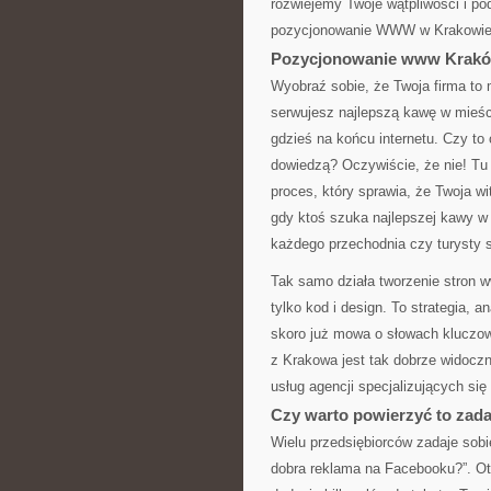
rozwiejemy Twoje wątpliwości i po
pozycjonowanie WWW w Krakowie
Pozycjonowanie www Kraków
Wyobraź sobie, że Twoja firma to
serwujesz najlepszą kawę w mieści
gdzieś na końcu internetu. Czy to 
dowiedzą? Oczywiście, że nie! T
proces, który sprawia, że Twoja w
gdy ktoś szuka najlepszej kawy w K
każdego przechodnia czy turysty 
Tak samo działa tworzenie stron w
tylko kod i design. To strategia, 
skoro już mowa o słowach kluczow
z Krakowa jest tak dobrze widoczn
usług agencji specjalizujących się
Czy warto powierzyć to zada
Wielu przedsiębiorców zadaje sobi
dobra reklama na Facebooku?”. Ot