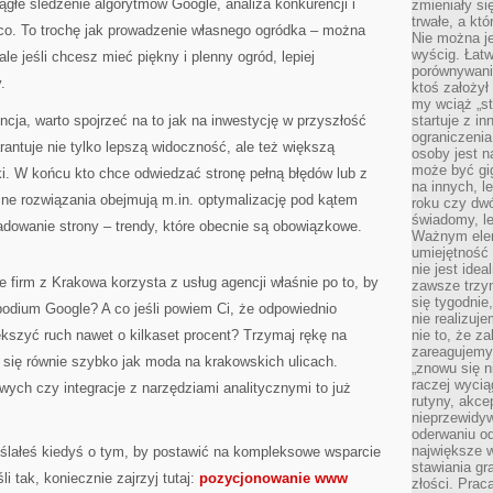
iągłe śledzenie algorytmów Google, analiza konkurencji i
zmieniały się
trwałe, a kt
ąco. To trochę jak prowadzenie własnego ogródka – można
Nie można je
wyścig. Łat
e jeśli chcesz mieć piękny i plenny ogród, lepiej
porównywania
.
ktoś założył
my wciąż „s
cja, warto spojrzeć na to jak na inwestycję w przyszłość
startuje z i
ograniczenia
rantuje nie tylko lepszą widoczność, ale też większą
osoby jest n
może być gi
i. W końcu kto chce odwiedzać stronę pełną błędów lub z
na innych, l
 rozwiązania obejmują m.in. optymalizację pod kątem
roku czy dwó
świadomy, le
adowanie strony – trendy, które obecnie są obowiązkowe.
Ważnym elem
umiejętność 
nie jest idea
e firm z Krakowa korzysta z usług agencji właśnie po to, by
zawsze trzy
się tygodnie
podium Google? A co jeśli powiem Ci, że odpowiednio
nie realizuj
ększyć ruch nawet o kilkaset procent? Trzymaj rękę na
nie to, że za
zareagujemy.
ą się równie szybko jak moda na krakowskich ulicach.
„znowu się n
raczej wycią
ych czy integracje z narzędziami analitycznymi to już
rutyny, akce
nieprzewidyw
oderwaniu od
największe 
ślałeś kiedyś o tym, by postawić na kompleksowe wsparcie
stawiania gr
i tak, koniecznie zajrzyj tutaj:
pozycjonowanie www
złości. Prac