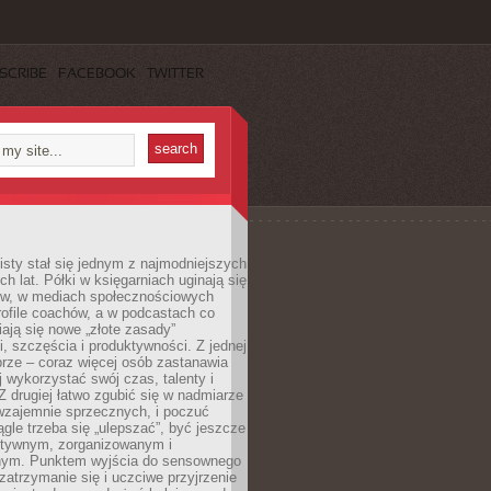
SCRIBE
FACEBOOK
TWITTER
sty stał się jednym z najmodniejszych
ch lat. Półki w księgarniach uginają się
ów, w mediach społecznościowych
ofile coachów, a w podcastach co
iają się nowe „złote zasady”
, szczęścia i produktywności. Z jednej
brze – coraz więcej osób zastanawia
ej wykorzystać swój czas, talenty i
Z drugiej łatwo zgubić się w nadmiarze
wzajemnie sprzecznych, i poczuć
iągle trzeba się „ulepszać”, być jeszcze
ektywnym, zorganizowanym i
ym. Punktem wyjścia do sensownego
 zatrzymanie się i uczciwe przyjrzenie