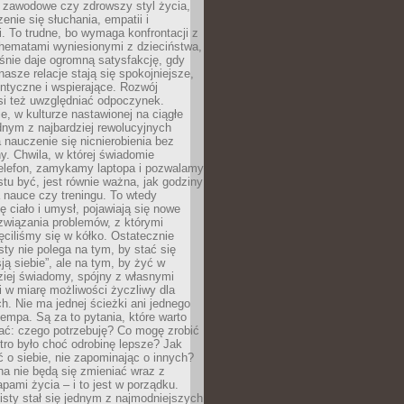
i zawodowe czy zdrowszy styl życia,
enie się słuchania, empatii i
. To trudne, bo wymaga konfrontacji z
hematami wyniesionymi z dzieciństwa,
śnie daje ogromną satysfakcję, gdy
nasze relacje stają się spokojniejsze,
entyczne i wspierające. Rozwój
si też uwzględniać odpoczynek.
e, w kulturze nastawionej na ciągłe
ednym z najbardziej rewolucyjnych
nauczenie się nicnierobienia bez
y. Chwila, w której świadomie
elefon, zamykamy laptopa i pozwalamy
stu być, jest równie ważna, jak godziny
 nauce czy treningu. To wtedy
ię ciało i umysł, pojawiają się nowe
związania problemów, z którymi
ęciliśmy się w kółko. Ostatecznie
sty nie polega na tym, by stać się
sją siebie”, ale na tym, by żyć w
ziej świadomy, spójny z własnymi
i w miarę możliwości życzliwy dla
ych. Nie ma jednej ścieżki ani jednego
empa. Są za to pytania, które warto
ać: czego potrzebuję? Co mogę zrobić
utro było choć odrobinę lepsze? Jak
o siebie, nie zapominając o innych?
a nie będą się zmieniać wraz z
apami życia – i to jest w porządku.
sty stał się jednym z najmodniejszych