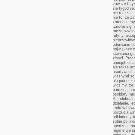
zawsze trzy
się tygodnie
nie realizuj
nie to, że za
zareagujemy.
„znowu się n
raczej wycią
rutyny, akce
nieprzewidyw
oderwaniu od
największe 
stawiania gr
złości. Prac
umiejętnośc
ale także ucz
asertywności
własnymi sc
ale jednocze
widzimy, że 
bardziej aut
osobisty mu
Paradoksalni
działanie, j
kroków bywa 
poczucia win
odkładamy t
sobie po pro
spędzone na
regeneruje s
pomysły i ro