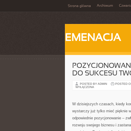
Archiwum
Czwart
Strona główna
EMENACJA
POZYCJONOWANI
DO SUKCESU TWO
POSTED BY ADMIN
POSTED ON
WYŁĄCZONA
W dzisiejszych czasach, kiedy kon
wystarczy już tylko mieć pięknie 
odpowiednie pozycjonowanie – zw
rozwoju swojego biznesu i zastana