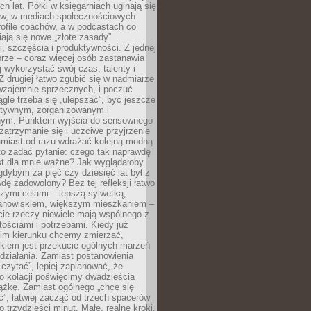
ch lat. Półki w księgarniach uginają się
ów, w mediach społecznościowych
ofile coachów, a w podcastach co
iają się nowe „złote zasady”
, szczęścia i produktywności. Z jednej
brze – coraz więcej osób zastanawia
ej wykorzystać swój czas, talenty i
Z drugiej łatwo zgubić się w nadmiarze
wzajemnie sprzecznych, i poczuć
iągle trzeba się „ulepszać”, być jeszcze
ektywnym, zorganizowanym i
ym. Punktem wyjścia do sensownego
 zatrzymanie się i uczciwe przyjrzenie
amiast od razu wdrażać kolejną modną
to zadać pytanie: czego tak naprawdę
st dla mnie ważne? Jak wyglądałoby
gdybym za pięć czy dziesięć lat był z
dę zadowolony? Bez tej refleksji łatwo
zymi celami – lepszą sylwetką,
nowiskiem, większym mieszkaniem –
cie rzeczy niewiele mają wspólnego z
ościami i potrzebami. Kiedy już
kim kierunku chcemy zmierzać,
okiem jest przekucie ogólnych marzeń
działania. Zamiast postanowienia
 czytać”, lepiej zaplanować, że
o kolacji poświęcimy dwadzieścia
ążkę. Zamiast ogólnego „chcę się
ć”, łatwiej zacząć od trzech spacerów
o trzydzieści minut. Małe, realne kroki,