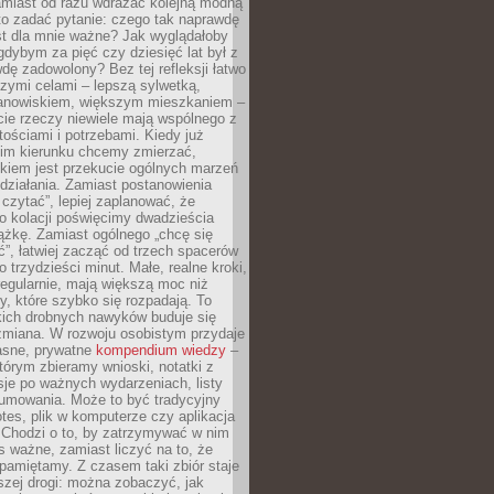
amiast od razu wdrażać kolejną modną
to zadać pytanie: czego tak naprawdę
st dla mnie ważne? Jak wyglądałoby
gdybym za pięć czy dziesięć lat był z
dę zadowolony? Bez tej refleksji łatwo
zymi celami – lepszą sylwetką,
nowiskiem, większym mieszkaniem –
cie rzeczy niewiele mają wspólnego z
ościami i potrzebami. Kiedy już
kim kierunku chcemy zmierzać,
okiem jest przekucie ogólnych marzeń
działania. Zamiast postanowienia
 czytać”, lepiej zaplanować, że
o kolacji poświęcimy dwadzieścia
ążkę. Zamiast ogólnego „chcę się
ć”, łatwiej zacząć od trzech spacerów
o trzydzieści minut. Małe, realne kroki,
egularnie, mają większą moc niż
y, które szybko się rozpadają. To
kich drobnych nawyków buduje się
zmiana. W rozwoju osobistym przydaje
łasne, prywatne
kompendium wiedzy
–
tórym zbieramy wnioski, notatki z
eksje po ważnych wydarzeniach, listy
sumowania. Może to być tradycyjny
tes, plik w komputerze czy aplikacja
. Chodzi o to, by zatrzymywać w nim
as ważne, zamiast liczyć na to, że
pamiętamy. Z czasem taki zbiór staje
zej drogi: można zobaczyć, jak