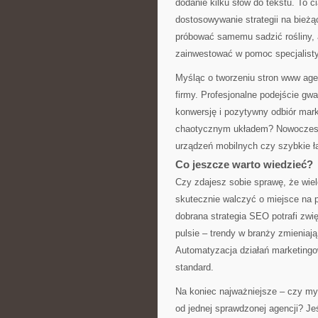
dodanie kilku słów do tekstu. To c
dostosowywanie strategii na bież
próbować samemu sadzić rośliny, al
zainwestować w pomoc specjalisty
Myśląc o tworzeniu stron www agen
firmy. Profesjonalne podejście gwa
konwersję i pozytywny odbiór mark
chaotycznym układem? Nowoczesne
urządzeń mobilnych czy szybkie ł
Co jeszcze warto wiedzieć?
Czy zdajesz sobie sprawę, że wiel
skutecznie walczyć o miejsce na 
dobrana strategia SEO potrafi zwi
pulsie – trendy w branży zmieniaj
Automatyzacja działań marketingow
standard.
Na koniec najważniejsze – czy my
od jednej sprawdzonej agencji? Jeśl