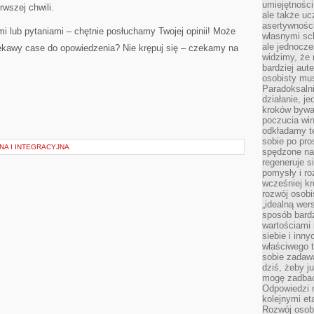
umiejętnośc
rwszej chwili.
ale także ucz
asertywności
i lub pytaniami – chętnie posłuchamy Twojej opinii! Może
własnymi sc
ale jednocze
ekawy case do opowiedzenia? Nie krępuj się – czekamy na
widzimy, że 
bardziej aut
osobisty mu
Paradoksalni
działanie, j
kroków bywa 
poczucia win
odkładamy t
sobie po pro
NA I INTEGRACYJNA
spędzone na
regeneruje s
pomysły i ro
wcześniej kr
rozwój osobi
„idealną wer
sposób bard
wartościami 
siebie i inn
właściwego t
sobie zadaw
dziś, żeby j
mogę zadbać 
Odpowiedzi n
kolejnymi et
Rozwój osobi