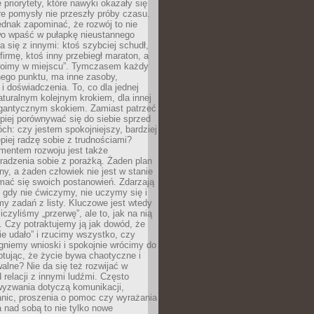
 priorytety, które nawyki okazały się
óre pomysły nie przeszły próby czasu.
dnak zapominać, że rozwój to nie
wo wpaść w pułapkę nieustannego
 się z innymi: ktoś szybciej schudł,
 firmę, ktoś inny przebiegł maraton, a
toimy w miejscu”. Tymczasem każdy
nnego punktu, ma inne zasoby,
 i doświadczenia. To, co dla jednej
aturalnym kolejnym krokiem, dla innej
gantycznym skokiem. Zamiast patrzeć
epiej porównywać się do siebie sprzed
ch: czy jestem spokojniejszy, bardziej
piej radzę sobie z trudnościami?
entem rozwoju jest także
radzenia sobie z porażką. Żaden plan
lny, a żaden człowiek nie jest w stanie
mać się swoich postanowień. Zdarzają
, gdy nie ćwiczymy, nie uczymy się i
emy zadań z listy. Kluczowe jest wtedy
liczyliśmy „przerwę”, ale to, jak na nią
 Czy potraktujemy ją jak dowód, że
ie udało” i rzucimy wszystko, czy
gniemy wnioski i spokojnie wrócimy do
ptując, że życie bywa chaotyczne i
alne? Nie da się też rozwijać w
 relacji z innymi ludźmi. Często
wyzwania dotyczą komunikacji,
anic, proszenia o pomoc czy wyrażania
a nad sobą to nie tylko nowe