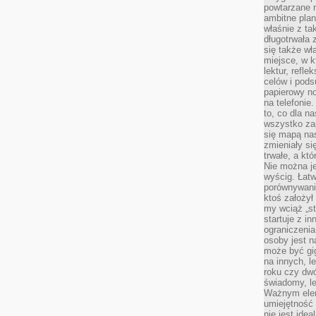
powtarzane r
ambitne plan
właśnie z ta
długotrwała 
się także w
miejsce, w k
lektur, refl
celów i pod
papierowy no
na telefonie
to, co dla n
wszystko za
się mapą nas
zmieniały się
trwałe, a kt
Nie można je
wyścig. Łat
porównywania
ktoś założył
my wciąż „s
startuje z i
ograniczenia
osoby jest n
może być gi
na innych, l
roku czy dwó
świadomy, le
Ważnym elem
umiejętność 
nie jest idea