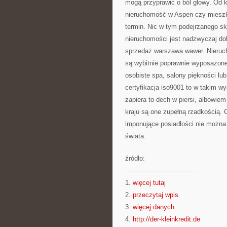
mogą przyprawić o ból głowy. Od k
nieruchomość w Aspen czy mieszk
termin. Nic w tym podejrzanego sk
nieruchomości jest nadzwyczaj do
sprzedaż warszawa wawer. Nieruch
są wybitnie poprawnie wyposażone 
osobiste spa, salony piękności lub
certyfikacja iso9001 to w takim w
zapiera to dech w piersi, albowie
kraju są one zupełną rzadkością. C
imponujące posiadłości nie można
świata.
źródło:
———————————
1.
więcej tutaj
2.
przeczytaj wpis
3.
więcej danych
4.
http://der-kleinkredit.de