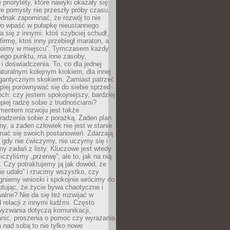
 priorytety, które nawyki okazały się
óre pomysły nie przeszły próby czasu.
dnak zapominać, że rozwój to nie
wo wpaść w pułapkę nieustannego
 się z innymi: ktoś szybciej schudł,
 firmę, ktoś inny przebiegł maraton, a
toimy w miejscu”. Tymczasem każdy
nnego punktu, ma inne zasoby,
 i doświadczenia. To, co dla jednej
aturalnym kolejnym krokiem, dla innej
gantycznym skokiem. Zamiast patrzeć
epiej porównywać się do siebie sprzed
ch: czy jestem spokojniejszy, bardziej
piej radzę sobie z trudnościami?
entem rozwoju jest także
radzenia sobie z porażką. Żaden plan
lny, a żaden człowiek nie jest w stanie
mać się swoich postanowień. Zdarzają
, gdy nie ćwiczymy, nie uczymy się i
emy zadań z listy. Kluczowe jest wtedy
liczyliśmy „przerwę”, ale to, jak na nią
 Czy potraktujemy ją jak dowód, że
ie udało” i rzucimy wszystko, czy
gniemy wnioski i spokojnie wrócimy do
ptując, że życie bywa chaotyczne i
alne? Nie da się też rozwijać w
 relacji z innymi ludźmi. Często
wyzwania dotyczą komunikacji,
anic, proszenia o pomoc czy wyrażania
a nad sobą to nie tylko nowe