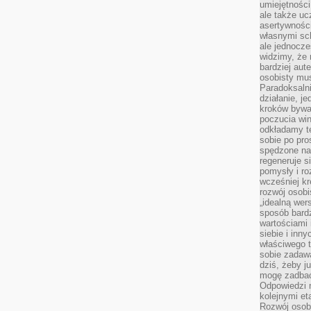
umiejętnośc
ale także ucz
asertywności
własnymi sc
ale jednocze
widzimy, że 
bardziej aut
osobisty mu
Paradoksalni
działanie, j
kroków bywa 
poczucia win
odkładamy t
sobie po pro
spędzone na
regeneruje s
pomysły i ro
wcześniej kr
rozwój osobi
„idealną wer
sposób bard
wartościami 
siebie i inn
właściwego t
sobie zadaw
dziś, żeby j
mogę zadbać 
Odpowiedzi n
kolejnymi et
Rozwój osobi