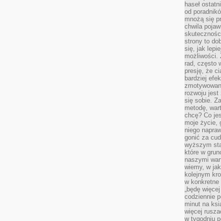
haseł ostatni
od poradnik
mnożą się pr
chwila pojaw
skuteczności
strony to do
się, jak lepi
możliwości. 
rad, często 
presję, że c
bardziej ef
zmotywowan
rozwoju jest
się sobie. Z
metodę, war
chcę? Co je
moje życie, 
niego napraw
gonić za cud
wyższym sta
które w grun
naszymi wart
wiemy, w ja
kolejnym kr
w konkretne 
„będę więcej
codziennie p
minut na ksi
więcej rusza
w tygodniu p