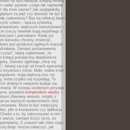
amiast od razu wdrażać kolejną modną
to zadać pytanie: czego tak naprawdę
st dla mnie ważne? Jak wyglądałoby
gdybym za pięć czy dziesięć lat był z
dę zadowolony? Bez tej refleksji łatwo
zymi celami – lepszą sylwetką,
nowiskiem, większym mieszkaniem –
cie rzeczy niewiele mają wspólnego z
ościami i potrzebami. Kiedy już
kim kierunku chcemy zmierzać,
okiem jest przekucie ogólnych marzeń
działania. Zamiast postanowienia
 czytać”, lepiej zaplanować, że
o kolacji poświęcimy dwadzieścia
ążkę. Zamiast ogólnego „chcę się
ć”, łatwiej zacząć od trzech spacerów
o trzydzieści minut. Małe, realne kroki,
egularnie, mają większą moc niż
y, które szybko się rozpadają. To
kich drobnych nawyków buduje się
zmiana. W rozwoju osobistym przydaje
łasne, prywatne
kompendium wiedzy
–
tórym zbieramy wnioski, notatki z
eksje po ważnych wydarzeniach, listy
sumowania. Może to być tradycyjny
tes, plik w komputerze czy aplikacja
. Chodzi o to, by zatrzymywać w nim
as ważne, zamiast liczyć na to, że
pamiętamy. Z czasem taki zbiór staje
zej drogi: można zobaczyć, jak