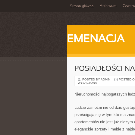
Archiwum
Czwart
Strona główna
EMENACJA
POSIADŁOŚCI NA
POSTED BY ADMIN
POSTED ON 
WYŁĄCZONA
Nieruchomości najbogatszych ludz
Ludzie zamożni nie od dziś gustu
prześcigają się w tym kto ma zna
apartamentów nie jest już niczy
eleganckie sprzęty i meble z najd