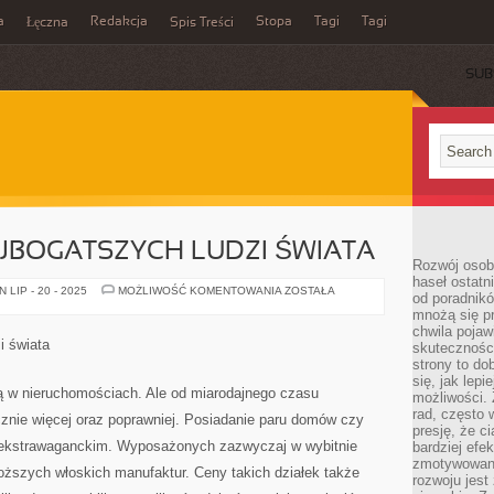
a
Redakcja
Stopa
Tagi
Tagi
Łęczna
Spis Treści
SUB
JBOGATSZYCH LUDZI ŚWIATA
Rozwój osobi
haseł ostatni
POSIADŁOŚCI
LIP - 20 - 2025
MOŻLIWOŚĆ KOMENTOWANIA
ZOSTAŁA
od poradnik
NAJBOGATSZYCH
mnożą się pr
LUDZI
ŚWIATA
chwila pojaw
i świata
skuteczności
strony to do
się, jak lepi
ją w nieruchomościach. Ale od miarodajnego czasu
możliwości. 
rad, często 
cznie więcej oraz poprawniej. Posiadanie paru domów czy
presję, że c
m ekstrawaganckim. Wyposażonych zazwyczaj w wybitnie
bardziej ef
zmotywowan
roższych włoskich manufaktur. Ceny takich działek także
rozwoju jest