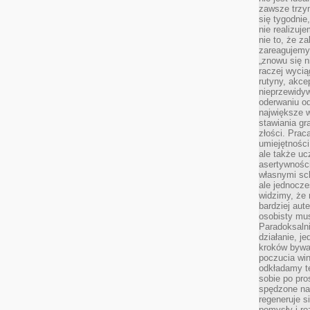
zawsze trzy
się tygodnie
nie realizuj
nie to, że za
zareagujemy.
„znowu się n
raczej wycią
rutyny, akce
nieprzewidyw
oderwaniu od
największe 
stawiania gr
złości. Prac
umiejętnośc
ale także ucz
asertywności
własnymi sc
ale jednocze
widzimy, że 
bardziej aut
osobisty mu
Paradoksalni
działanie, j
kroków bywa 
poczucia win
odkładamy t
sobie po pro
spędzone na
regeneruje s
pomysły i ro