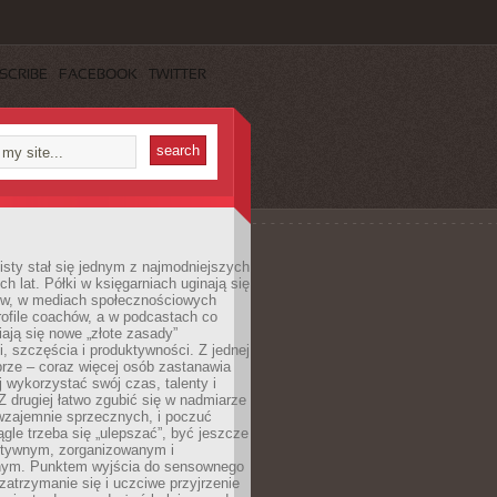
SCRIBE
FACEBOOK
TWITTER
sty stał się jednym z najmodniejszych
ch lat. Półki w księgarniach uginają się
ów, w mediach społecznościowych
ofile coachów, a w podcastach co
iają się nowe „złote zasady”
, szczęścia i produktywności. Z jednej
brze – coraz więcej osób zastanawia
ej wykorzystać swój czas, talenty i
Z drugiej łatwo zgubić się w nadmiarze
wzajemnie sprzecznych, i poczuć
iągle trzeba się „ulepszać”, być jeszcze
ektywnym, zorganizowanym i
ym. Punktem wyjścia do sensownego
 zatrzymanie się i uczciwe przyjrzenie