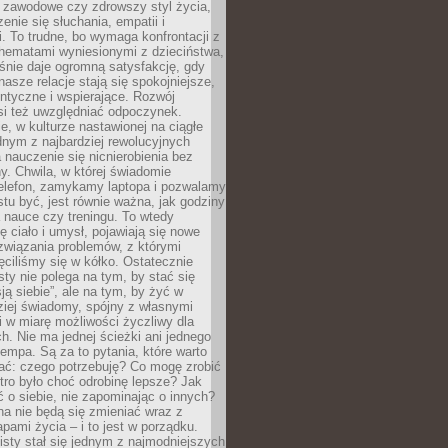
i zawodowe czy zdrowszy styl życia,
enie się słuchania, empatii i
. To trudne, bo wymaga konfrontacji z
hematami wyniesionymi z dzieciństwa,
śnie daje ogromną satysfakcję, gdy
nasze relacje stają się spokojniejsze,
entyczne i wspierające. Rozwój
si też uwzględniać odpoczynek.
e, w kulturze nastawionej na ciągłe
ednym z najbardziej rewolucyjnych
nauczenie się nicnierobienia bez
y. Chwila, w której świadomie
elefon, zamykamy laptopa i pozwalamy
stu być, jest równie ważna, jak godziny
 nauce czy treningu. To wtedy
ię ciało i umysł, pojawiają się nowe
związania problemów, z którymi
ęciliśmy się w kółko. Ostatecznie
sty nie polega na tym, by stać się
sją siebie”, ale na tym, by żyć w
ziej świadomy, spójny z własnymi
i w miarę możliwości życzliwy dla
ych. Nie ma jednej ścieżki ani jednego
empa. Są za to pytania, które warto
ać: czego potrzebuję? Co mogę zrobić
utro było choć odrobinę lepsze? Jak
o siebie, nie zapominając o innych?
a nie będą się zmieniać wraz z
apami życia – i to jest w porządku.
sty stał się jednym z najmodniejszych