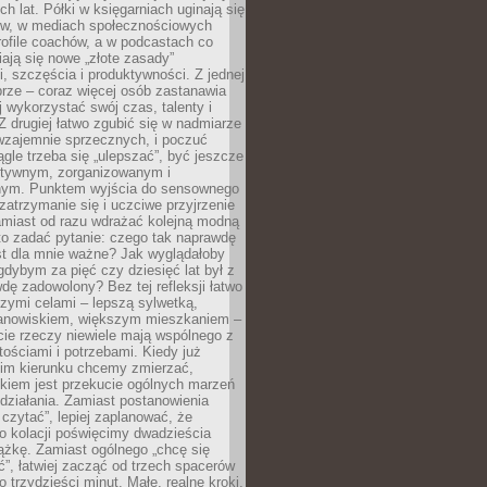
ch lat. Półki w księgarniach uginają się
ów, w mediach społecznościowych
ofile coachów, a w podcastach co
iają się nowe „złote zasady”
, szczęścia i produktywności. Z jednej
brze – coraz więcej osób zastanawia
ej wykorzystać swój czas, talenty i
Z drugiej łatwo zgubić się w nadmiarze
wzajemnie sprzecznych, i poczuć
iągle trzeba się „ulepszać”, być jeszcze
ektywnym, zorganizowanym i
ym. Punktem wyjścia do sensownego
 zatrzymanie się i uczciwe przyjrzenie
amiast od razu wdrażać kolejną modną
to zadać pytanie: czego tak naprawdę
st dla mnie ważne? Jak wyglądałoby
gdybym za pięć czy dziesięć lat był z
dę zadowolony? Bez tej refleksji łatwo
zymi celami – lepszą sylwetką,
nowiskiem, większym mieszkaniem –
cie rzeczy niewiele mają wspólnego z
ościami i potrzebami. Kiedy już
kim kierunku chcemy zmierzać,
okiem jest przekucie ogólnych marzeń
działania. Zamiast postanowienia
 czytać”, lepiej zaplanować, że
o kolacji poświęcimy dwadzieścia
ążkę. Zamiast ogólnego „chcę się
ć”, łatwiej zacząć od trzech spacerów
o trzydzieści minut. Małe, realne kroki,