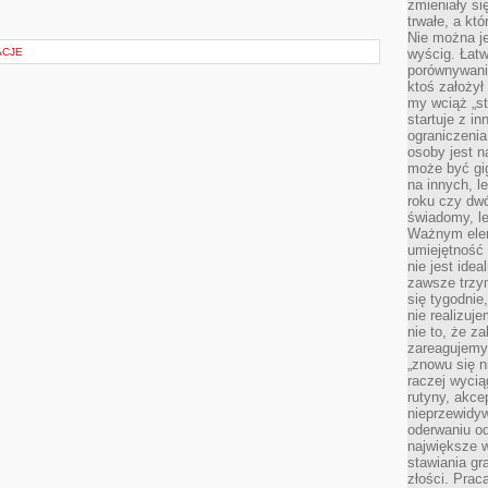
zmieniały się
trwałe, a kt
Nie można je
ACJE
wyścig. Łat
porównywania
ktoś założył
my wciąż „s
startuje z i
ograniczenia
osoby jest n
może być gi
na innych, l
roku czy dwó
świadomy, le
Ważnym elem
umiejętność 
nie jest idea
zawsze trzy
się tygodnie
nie realizuj
nie to, że za
zareagujemy.
„znowu się n
raczej wycią
rutyny, akce
nieprzewidyw
oderwaniu od
największe 
stawiania gr
złości. Prac