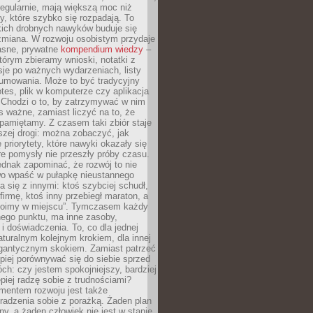
egularnie, mają większą moc niż
y, które szybko się rozpadają. To
kich drobnych nawyków buduje się
zmiana. W rozwoju osobistym przydaje
łasne, prywatne
kompendium wiedzy
–
tórym zbieramy wnioski, notatki z
eksje po ważnych wydarzeniach, listy
sumowania. Może to być tradycyjny
tes, plik w komputerze czy aplikacja
. Chodzi o to, by zatrzymywać w nim
as ważne, zamiast liczyć na to, że
pamiętamy. Z czasem taki zbiór staje
zej drogi: można zobaczyć, jak
 priorytety, które nawyki okazały się
óre pomysły nie przeszły próby czasu.
dnak zapominać, że rozwój to nie
wo wpaść w pułapkę nieustannego
 się z innymi: ktoś szybciej schudł,
 firmę, ktoś inny przebiegł maraton, a
toimy w miejscu”. Tymczasem każdy
nnego punktu, ma inne zasoby,
 i doświadczenia. To, co dla jednej
aturalnym kolejnym krokiem, dla innej
gantycznym skokiem. Zamiast patrzeć
epiej porównywać się do siebie sprzed
ch: czy jestem spokojniejszy, bardziej
piej radzę sobie z trudnościami?
entem rozwoju jest także
radzenia sobie z porażką. Żaden plan
lny, a żaden człowiek nie jest w stanie