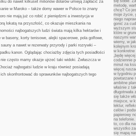
się sobie. Z
ilku do nawet kilkuset milionów dolarów umieją zapłacić za
metodę, war
anie w Maroko – także domy wawer w Polsce to znany
chcę? Co je
moje życie, 
oro nie mają już co robić z pieniędzmi a inwestycja w
niego napraw
brą lokatą na przyszłość, co okazuje mieszkania na
gonić za cud
wyższym sta
omości najbogatszych ludzi świata mają kilka hektarów i
które w grun
naszymi wart
w baseny, korty tenisowe, alejki spacerowe, pola golfowe,
wiemy, w ja
 sauny a nawet w rezerwaty przyrody i parki rozrywki –
kolejnym kr
w konkretne 
ypadku kanon. Oglądając chociażby zdjęcia tych posiadłości
„będę więcej
m nie często mamy okazje ujrzeć taki widoki. Zwłaszcza w
codziennie p
minut na ksi
hociaż najbogatsi ludzie w kraju również posiadają
więcej rusza
w tygodniu p
 ich skonfrontować do sprawunków najbogatszych tego
powtarzane r
ambitne plan
właśnie z ta
długotrwała 
się także w
miejsce, w k
lektur, refl
celów i pod
papierowy no
na telefonie
to, co dla n
wszystko za
się mapą nas