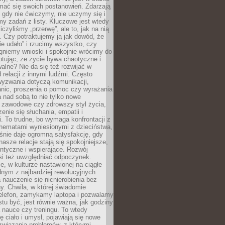
mać się swoich postanowień. Zdarzają
, gdy nie ćwiczymy, nie uczymy się i
emy zadań z listy. Kluczowe jest wtedy
liczyliśmy „przerwę”, ale to, jak na nią
 Czy potraktujemy ją jak dowód, że
ie udało” i rzucimy wszystko, czy
gniemy wnioski i spokojnie wrócimy do
ptując, że życie bywa chaotyczne i
alne? Nie da się też rozwijać w
 relacji z innymi ludźmi. Często
wyzwania dotyczą komunikacji,
anic, proszenia o pomoc czy wyrażania
a nad sobą to nie tylko nowe
i zawodowe czy zdrowszy styl życia,
enie się słuchania, empatii i
. To trudne, bo wymaga konfrontacji z
hematami wyniesionymi z dzieciństwa,
śnie daje ogromną satysfakcję, gdy
nasze relacje stają się spokojniejsze,
entyczne i wspierające. Rozwój
si też uwzględniać odpoczynek.
e, w kulturze nastawionej na ciągłe
ednym z najbardziej rewolucyjnych
nauczenie się nicnierobienia bez
y. Chwila, w której świadomie
elefon, zamykamy laptopa i pozwalamy
stu być, jest równie ważna, jak godziny
 nauce czy treningu. To wtedy
ię ciało i umysł, pojawiają się nowe
związania problemów, z którymi