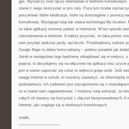
gps. Wystarczy mieć łącze internetowe w telefonie komórkowym.
stanie z niego skorzystać w tym celu. Poza tym trzeba zaznaczyć
poszukiwać dobre lokalizacje, które są dostrzegalne z pomocą nad
komórkowej. Występuje tutaj tak zwana technologia My location.
że takie aplikacji możemy pobrać w Internecie. W ten sposób na
zainstalowania w telefonie. A należy przyznać, że taka pomoc m
nam przydać podczas jazdy, wycieczki. Przedsiębiorcy tudzież po
Google Maps to dobra forma reklamy – pobierz poradnik jak doda
Jeżeli w następstwie tego będziemy odnajdować się w miejscu, o
pojęcia, to decydujemy się na włączenie tej aplikacji oraz użycie 
jest w stanie zapoznać się coraz to większa grupa osób. Jeśli 
uwagę Internet w szkole, to możemy zauważyć, że informatykę ma
podstawówce. Ich zadaniem jest zaznajomienie się z miarodajnymi
on w stanie nam zagwarantować. I możemy tutaj wskazać, że te
całych sił staramy się korzystać z złączeń bezprzewodowych. A 
Internet, jaki znajduje się w telefonach komórkowych.
źródło:
———————————