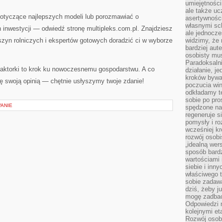
umiejętnośc
ale także ucz
dotyczące najlepszych modeli lub porozmawiać o
asertywności
własnymi sc
 inwestycji — odwiedź stronę multipleks.com.pl. Znajdziesz
ale jednocze
szyn rolniczych i ekspertów gotowych doradzić ci w wyborze
widzimy, że 
bardziej aut
osobisty mu
Paradoksalni
traktorki to krok ku nowoczesnemu gospodarstwu. A co
działanie, j
kroków bywa 
ię swoją opinią — chętnie usłyszymy twoje zdanie!
poczucia win
odkładamy t
sobie po pro
WANIE
spędzone na
regeneruje s
pomysły i ro
wcześniej kr
rozwój osobi
„idealną wer
sposób bard
wartościami 
siebie i inn
właściwego t
sobie zadaw
dziś, żeby j
mogę zadbać 
Odpowiedzi n
kolejnymi et
Rozwój osobi