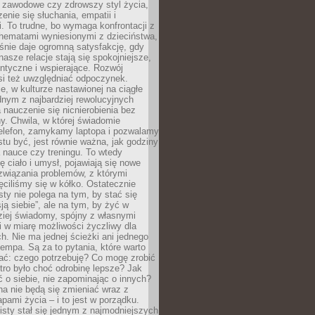
i zawodowe czy zdrowszy styl życia,
enie się słuchania, empatii i
. To trudne, bo wymaga konfrontacji z
hematami wyniesionymi z dzieciństwa,
śnie daje ogromną satysfakcję, gdy
nasze relacje stają się spokojniejsze,
entyczne i wspierające. Rozwój
si też uwzględniać odpoczynek.
e, w kulturze nastawionej na ciągłe
ednym z najbardziej rewolucyjnych
nauczenie się nicnierobienia bez
y. Chwila, w której świadomie
elefon, zamykamy laptopa i pozwalamy
stu być, jest równie ważna, jak godziny
 nauce czy treningu. To wtedy
ię ciało i umysł, pojawiają się nowe
związania problemów, z którymi
ęciliśmy się w kółko. Ostatecznie
sty nie polega na tym, by stać się
sją siebie”, ale na tym, by żyć w
ziej świadomy, spójny z własnymi
i w miarę możliwości życzliwy dla
ych. Nie ma jednej ścieżki ani jednego
empa. Są za to pytania, które warto
ać: czego potrzebuję? Co mogę zrobić
utro było choć odrobinę lepsze? Jak
o siebie, nie zapominając o innych?
a nie będą się zmieniać wraz z
apami życia – i to jest w porządku.
sty stał się jednym z najmodniejszych