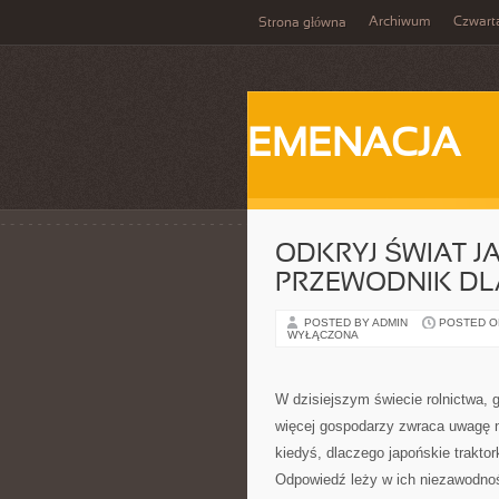
Archiwum
Czwart
Strona główna
EMENACJA
ODKRYJ ŚWIAT 
PRZEWODNIK DL
POSTED BY ADMIN
POSTED ON
WYŁĄCZONA
W dzisiejszym świecie rolnictwa, g
więcej gospodarzy zwraca uwagę n
kiedyś, dlaczego japońskie traktor
Odpowiedź leży w ich niezawodnoś