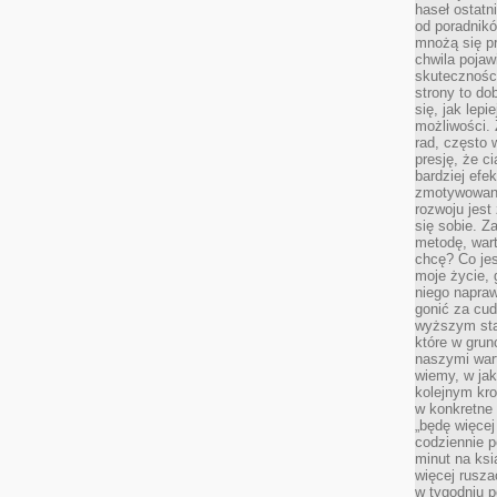
haseł ostatni
od poradnik
mnożą się pr
chwila pojaw
skuteczności
strony to do
się, jak lepi
możliwości. 
rad, często 
presję, że c
bardziej ef
zmotywowan
rozwoju jest
się sobie. Z
metodę, war
chcę? Co je
moje życie, 
niego napraw
gonić za cud
wyższym sta
które w grun
naszymi wart
wiemy, w ja
kolejnym kr
w konkretne 
„będę więcej
codziennie p
minut na ksi
więcej rusza
w tygodniu p