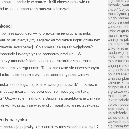
się sobie. Z
ją nowe standardy w branży. Jeśli chcesz postawić na
metodę, war
łębić temat japońskich maszyn rolniczych.
chcę? Co je
moje życie, 
niego napraw
gonić za cud
akości
wyższym sta
które w grun
symbol niezawodności — to prawdziwa rewolucja na polu.
naszymi wart
wiemy, w ja
ii to jak precyzyjny zegarek wśród tanich kopii: działa bez
kolejnym kr
ensywnej eksploatacji. Co sprawia, że są tak wyjątkowe?
w konkretne 
„będę więcej
ateriały i rygorystyczne standardy produkcji. W
codziennie p
h czy amerykańskich, japońskie traktorki często mają
minut na ksi
więcej rusza
wania i lepszą ergonomię. To jak poruszać się nowoczesnym
w tygodniu p
powtarzane r
ęką, a obsługa nie wymaga specjalistycznej wiedzy.
ambitne plan
właśnie z ta
ońska technologia to jak niezawodny pracownik” — zawsze
długotrwała 
dzi. A czy można mieć pewność, że inwestycja w taką
się także w
miejsce, w k
i? Oczywiście! Traktorki z Japonii są projektowane z myślą
lektur, refl
celów i pod
alnych kosztach serwisowych. Inwestując w nie, zyskujesz
papierowy no
na telefonie
to, co dla n
rendy na rynku
wszystko za
się mapą nas
ie innowacje pojawiły się ostatnio w maszynach rolniczych?