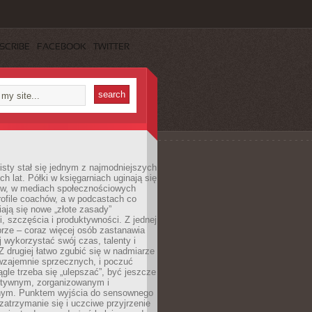
SCRIBE
FACEBOOK
TWITTER
sty stał się jednym z najmodniejszych
ch lat. Półki w księgarniach uginają się
ów, w mediach społecznościowych
ofile coachów, a w podcastach co
iają się nowe „złote zasady”
, szczęścia i produktywności. Z jednej
brze – coraz więcej osób zastanawia
ej wykorzystać swój czas, talenty i
Z drugiej łatwo zgubić się w nadmiarze
wzajemnie sprzecznych, i poczuć
iągle trzeba się „ulepszać”, być jeszcze
ektywnym, zorganizowanym i
ym. Punktem wyjścia do sensownego
 zatrzymanie się i uczciwe przyjrzenie