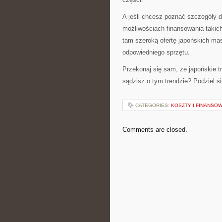
A jeśli chcesz poznać szczegóły 
możliwościach finansowania takich
tam szeroką ofertę japońskich ma
odpowiedniego sprzętu.
Przekonaj się sam, że japońskie 
sądzisz o tym trendzie? Podziel s
CATEGORIES:
KOSZTY I FINANSO
Comments are closed.