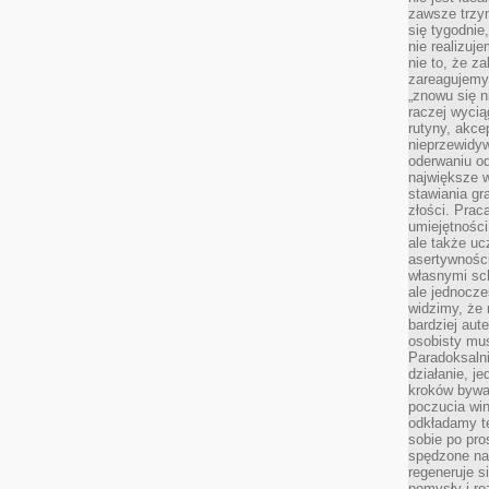
zawsze trzy
się tygodnie
nie realizuj
nie to, że za
zareagujemy.
„znowu się n
raczej wycią
rutyny, akce
nieprzewidyw
oderwaniu od
największe 
stawiania gr
złości. Prac
umiejętnośc
ale także ucz
asertywności
własnymi sc
ale jednocze
widzimy, że 
bardziej aut
osobisty mu
Paradoksalni
działanie, j
kroków bywa 
poczucia win
odkładamy t
sobie po pro
spędzone na
regeneruje s
pomysły i ro