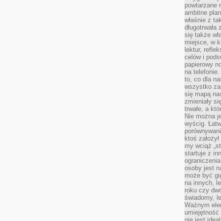
powtarzane r
ambitne plan
właśnie z ta
długotrwała 
się także w
miejsce, w k
lektur, refl
celów i pod
papierowy no
na telefonie
to, co dla n
wszystko za
się mapą nas
zmieniały się
trwałe, a kt
Nie można je
wyścig. Łat
porównywania
ktoś założył
my wciąż „s
startuje z i
ograniczenia
osoby jest n
może być gi
na innych, l
roku czy dwó
świadomy, le
Ważnym elem
umiejętność 
nie jest idea