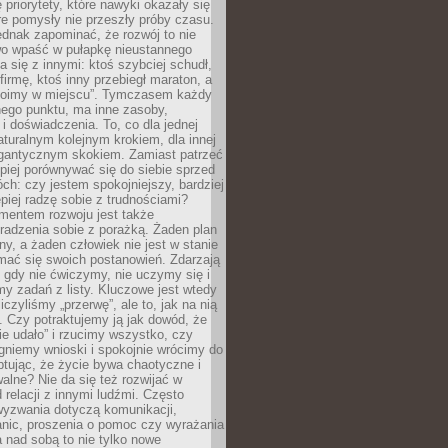
 priorytety, które nawyki okazały się
óre pomysły nie przeszły próby czasu.
dnak zapominać, że rozwój to nie
wo wpaść w pułapkę nieustannego
 się z innymi: ktoś szybciej schudł,
 firmę, ktoś inny przebiegł maraton, a
toimy w miejscu”. Tymczasem każdy
nnego punktu, ma inne zasoby,
 i doświadczenia. To, co dla jednej
aturalnym kolejnym krokiem, dla innej
gantycznym skokiem. Zamiast patrzeć
epiej porównywać się do siebie sprzed
ch: czy jestem spokojniejszy, bardziej
piej radzę sobie z trudnościami?
entem rozwoju jest także
radzenia sobie z porażką. Żaden plan
lny, a żaden człowiek nie jest w stanie
mać się swoich postanowień. Zdarzają
, gdy nie ćwiczymy, nie uczymy się i
emy zadań z listy. Kluczowe jest wtedy
liczyliśmy „przerwę”, ale to, jak na nią
 Czy potraktujemy ją jak dowód, że
ie udało” i rzucimy wszystko, czy
gniemy wnioski i spokojnie wrócimy do
ptując, że życie bywa chaotyczne i
alne? Nie da się też rozwijać w
 relacji z innymi ludźmi. Często
wyzwania dotyczą komunikacji,
anic, proszenia o pomoc czy wyrażania
a nad sobą to nie tylko nowe