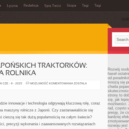
a
Redakcja
Stopa
Tagi
Tagi
Łęczna
Spis Treści
SUB
JAPOŃSKICH TRAKTORKÓW:
Rozwój osobi
A ROLNIKA
haseł ostatni
od poradnik
mnożą się pr
ODKRYJ
 CZE - 9 - 2025
MOŻLIWOŚĆ KOMENTOWANIA
ZOSTAŁA
chwila pojaw
ŚWIAT
JAPOŃSKICH
skuteczności
TRAKTORKÓW:
strony to do
PRZEWODNIK
DLA
się, jak lepi
ROLNIKA
dzie innowacje i technologia odgrywają kluczową rolę, coraz
możliwości. 
rad, często 
a maszyny rolnicze z Japonii. Czy zastanawialiście się
presję, że c
bardziej ef
ki cieszą się tak dużą popularnością na całym świecie?
zmotywowan
ci, precyzji wykonania i zaawansowanych rozwiązaniach
rozwoju jest