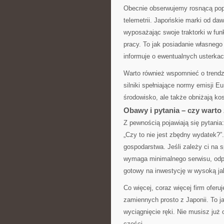
Obecnie obserwujemy rosnącą popu
telemetrii. Japońskie marki od d
wyposażając swoje traktorki w fu
pracy. To jak posiadanie własnego 
informuje o ewentualnych usterka
Warto również wspomnieć o trendz
silniki spełniające normy emisji E
środowisko, ale także obniżają kos
Obawy i pytania – czy wart
Z pewnością pojawiają się pytania
„Czy to nie jest zbędny wydatek?”
gospodarstwa. Jeśli zależy ci na sp
wymaga minimalnego serwisu, odpow
gotowy na inwestycję w wysoką j
Co więcej, coraz więcej firm ofer
zamiennych prosto z Japonii. To 
wyciągnięcie ręki. Nie musisz już
części.