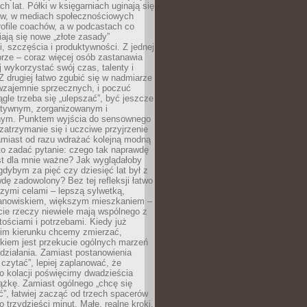
ch lat. Półki w księgarniach uginają się
ów, w mediach społecznościowych
ofile coachów, a w podcastach co
iają się nowe „złote zasady”
, szczęścia i produktywności. Z jednej
brze – coraz więcej osób zastanawia
ej wykorzystać swój czas, talenty i
Z drugiej łatwo zgubić się w nadmiarze
wzajemnie sprzecznych, i poczuć
iągle trzeba się „ulepszać”, być jeszcze
ektywnym, zorganizowanym i
ym. Punktem wyjścia do sensownego
 zatrzymanie się i uczciwe przyjrzenie
amiast od razu wdrażać kolejną modną
to zadać pytanie: czego tak naprawdę
st dla mnie ważne? Jak wyglądałoby
gdybym za pięć czy dziesięć lat był z
dę zadowolony? Bez tej refleksji łatwo
zymi celami – lepszą sylwetką,
nowiskiem, większym mieszkaniem –
cie rzeczy niewiele mają wspólnego z
ościami i potrzebami. Kiedy już
kim kierunku chcemy zmierzać,
okiem jest przekucie ogólnych marzeń
działania. Zamiast postanowienia
 czytać”, lepiej zaplanować, że
o kolacji poświęcimy dwadzieścia
ążkę. Zamiast ogólnego „chcę się
ć”, łatwiej zacząć od trzech spacerów
o trzydzieści minut. Małe, realne kroki,