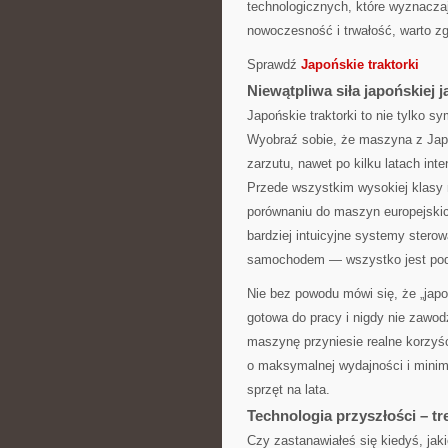
technologicznych, które wyznacza
nowoczesność i trwałość, warto zg
Sprawdź
Japońskie traktorki
Niewątpliwa siła japońskiej j
Japońskie traktorki to nie tylko 
Wyobraź sobie, że maszyna z Japon
zarzutu, nawet po kilku latach int
Przede wszystkim wysokiej klasy m
porównaniu do maszyn europejskic
bardziej intuicyjne systemy stero
samochodem — wszystko jest pod r
Nie bez powodu mówi się, że „jap
gotowa do pracy i nigdy nie zawo
maszynę przyniesie realne korzyśc
o maksymalnej wydajności i minim
sprzęt na lata.
Technologia przyszłości – t
Czy zastanawiałeś się kiedyś, jak