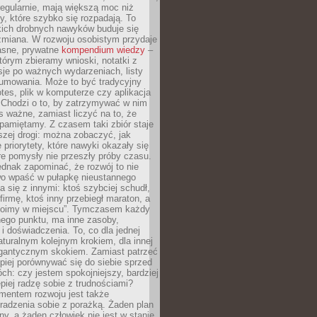
egularnie, mają większą moc niż
y, które szybko się rozpadają. To
kich drobnych nawyków buduje się
zmiana. W rozwoju osobistym przydaje
łasne, prywatne
kompendium wiedzy
–
tórym zbieramy wnioski, notatki z
eksje po ważnych wydarzeniach, listy
sumowania. Może to być tradycyjny
tes, plik w komputerze czy aplikacja
. Chodzi o to, by zatrzymywać w nim
as ważne, zamiast liczyć na to, że
pamiętamy. Z czasem taki zbiór staje
zej drogi: można zobaczyć, jak
 priorytety, które nawyki okazały się
óre pomysły nie przeszły próby czasu.
dnak zapominać, że rozwój to nie
wo wpaść w pułapkę nieustannego
 się z innymi: ktoś szybciej schudł,
 firmę, ktoś inny przebiegł maraton, a
toimy w miejscu”. Tymczasem każdy
nnego punktu, ma inne zasoby,
 i doświadczenia. To, co dla jednej
aturalnym kolejnym krokiem, dla innej
gantycznym skokiem. Zamiast patrzeć
epiej porównywać się do siebie sprzed
ch: czy jestem spokojniejszy, bardziej
piej radzę sobie z trudnościami?
entem rozwoju jest także
radzenia sobie z porażką. Żaden plan
lny, a żaden człowiek nie jest w stanie