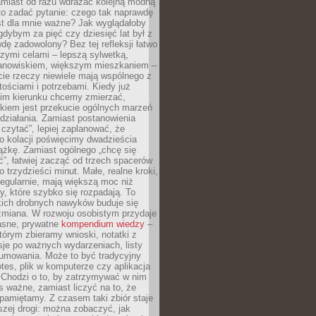
amiast od razu wdrażać kolejną modną
to zadać pytanie: czego tak naprawdę
st dla mnie ważne? Jak wyglądałoby
gdybym za pięć czy dziesięć lat był z
dę zadowolony? Bez tej refleksji łatwo
zymi celami – lepszą sylwetką,
nowiskiem, większym mieszkaniem –
cie rzeczy niewiele mają wspólnego z
ościami i potrzebami. Kiedy już
kim kierunku chcemy zmierzać,
okiem jest przekucie ogólnych marzeń
działania. Zamiast postanowienia
 czytać”, lepiej zaplanować, że
o kolacji poświęcimy dwadzieścia
ążkę. Zamiast ogólnego „chcę się
ć”, łatwiej zacząć od trzech spacerów
o trzydzieści minut. Małe, realne kroki,
egularnie, mają większą moc niż
y, które szybko się rozpadają. To
kich drobnych nawyków buduje się
zmiana. W rozwoju osobistym przydaje
łasne, prywatne
kompendium wiedzy
–
tórym zbieramy wnioski, notatki z
eksje po ważnych wydarzeniach, listy
sumowania. Może to być tradycyjny
tes, plik w komputerze czy aplikacja
. Chodzi o to, by zatrzymywać w nim
as ważne, zamiast liczyć na to, że
pamiętamy. Z czasem taki zbiór staje
zej drogi: można zobaczyć, jak