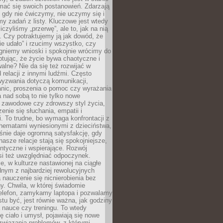
mać się swoich postanowień. Zdarzają
, gdy nie ćwiczymy, nie uczymy się i
emy zadań z listy. Kluczowe jest wtedy
liczyliśmy „przerwę”, ale to, jak na nią
 Czy potraktujemy ją jak dowód, że
ie udało” i rzucimy wszystko, czy
gniemy wnioski i spokojnie wrócimy do
ptując, że życie bywa chaotyczne i
alne? Nie da się też rozwijać w
 relacji z innymi ludźmi. Często
wyzwania dotyczą komunikacji,
anic, proszenia o pomoc czy wyrażania
a nad sobą to nie tylko nowe
i zawodowe czy zdrowszy styl życia,
enie się słuchania, empatii i
. To trudne, bo wymaga konfrontacji z
hematami wyniesionymi z dzieciństwa,
śnie daje ogromną satysfakcję, gdy
nasze relacje stają się spokojniejsze,
entyczne i wspierające. Rozwój
si też uwzględniać odpoczynek.
e, w kulturze nastawionej na ciągłe
ednym z najbardziej rewolucyjnych
nauczenie się nicnierobienia bez
y. Chwila, w której świadomie
elefon, zamykamy laptopa i pozwalamy
stu być, jest równie ważna, jak godziny
 nauce czy treningu. To wtedy
ię ciało i umysł, pojawiają się nowe
związania problemów, z którymi