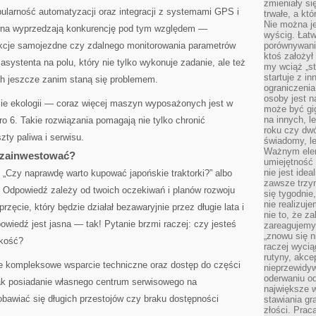
zmieniały się
larność automatyzacji oraz integracji z systemami GPS i
trwałe, a kt
Nie można je
awna wyprzedzają konkurencję pod tym względem —
wyścig. Łat
nkcje samojezdne czy zdalnego monitorowania parametrów
porównywania
ktoś założył
asystenta na polu, który nie tylko wykonuje zadanie, ale też
my wciąż „s
startuje z i
ch jeszcze zanim staną się problemem.
ograniczenia
osoby jest n
ie ekologii — coraz więcej maszyn wyposażonych jest w
może być gi
na innych, l
uro 6. Takie rozwiązania pomagają nie tylko chronić
roku czy dwó
zty paliwa i serwisu.
świadomy, le
Ważnym elem
o zainwestować?
umiejętność 
nie jest idea
: „Czy naprawdę warto kupować japońskie traktorki?” albo
zawsze trzy
. Odpowiedź zależy od twoich oczekiwań i planów rozwoju
się tygodnie
nie realizuj
rzęcie, który będzie działał bezawaryjnie przez długie lata i
nie to, że za
iedź jest jasna — tak! Pytanie brzmi raczej: czy jesteś
zareagujemy.
„znowu się n
akość?
raczej wycią
rutyny, akce
uje kompleksowe wsparcie techniczne oraz dostęp do części
nieprzewidyw
oderwaniu od
jak posiadanie własnego centrum serwisowego na
największe 
 obawiać się długich przestojów czy braku dostępności
stawiania gr
złości. Prac