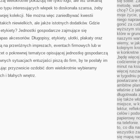
aj wielokrotnie pokazują nie tylko logo, ale też unikalną
się sobie. Z
metodę, war
ego typu interesujących wlepek to doskonała szansa, żeby
chcę? Co je
moje życie, 
ojej kolekcji. Nie można więc zaniedbywać kwestii
niego napraw
akich niewielkich, ale jakże istotnych dodatków. Gdzie
gonić za cud
wyższym sta
etykiety? Jednostki gospodarcze zajmujące się
które w grun
as akcesoriów. Długopisy, etykiety, ulotki, plakaty oraz
naszymi wart
wiemy, w ja
ą na przeróżnych imprezach, eventach firmowych lub w
kolejnym kr
w konkretne 
t o pokrewnej tematyce opisującej jednostkę gospodarczą
„będę więcej
ewnych sytuacjach entuzjaści piszą do firm, by te posłały im
codziennie p
minut na ksi
jąc przyzwoicie ozdobić dom wielokrotnie wybieramy
więcej rusza
ch i błahych wnętrz.
w tygodniu p
powtarzane r
ambitne plan
właśnie z ta
długotrwała 
się także w
miejsce, w k
lektur, refl
celów i pod
papierowy no
na telefonie
to, co dla n
wszystko za
się mapą nas