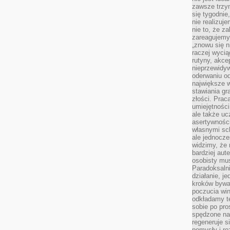
zawsze trzy
się tygodnie
nie realizuj
nie to, że za
zareagujemy.
„znowu się n
raczej wycią
rutyny, akce
nieprzewidyw
oderwaniu od
największe 
stawiania gr
złości. Prac
umiejętnośc
ale także ucz
asertywności
własnymi sc
ale jednocze
widzimy, że 
bardziej aut
osobisty mu
Paradoksalni
działanie, j
kroków bywa 
poczucia win
odkładamy t
sobie po pro
spędzone na
regeneruje s
pomysły i ro