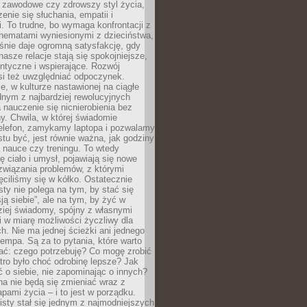
i zawodowe czy zdrowszy styl życia,
enie się słuchania, empatii i
. To trudne, bo wymaga konfrontacji z
hematami wyniesionymi z dzieciństwa,
śnie daje ogromną satysfakcję, gdy
nasze relacje stają się spokojniejsze,
entyczne i wspierające. Rozwój
si też uwzględniać odpoczynek.
e, w kulturze nastawionej na ciągłe
ednym z najbardziej rewolucyjnych
nauczenie się nicnierobienia bez
y. Chwila, w której świadomie
elefon, zamykamy laptopa i pozwalamy
stu być, jest równie ważna, jak godziny
 nauce czy treningu. To wtedy
ię ciało i umysł, pojawiają się nowe
związania problemów, z którymi
ęciliśmy się w kółko. Ostatecznie
sty nie polega na tym, by stać się
sją siebie”, ale na tym, by żyć w
ziej świadomy, spójny z własnymi
i w miarę możliwości życzliwy dla
ych. Nie ma jednej ścieżki ani jednego
empa. Są za to pytania, które warto
ać: czego potrzebuję? Co mogę zrobić
utro było choć odrobinę lepsze? Jak
o siebie, nie zapominając o innych?
a nie będą się zmieniać wraz z
apami życia – i to jest w porządku.
sty stał się jednym z najmodniejszych