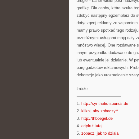
drugie – baner wielki post nadzwycz
grafikę. Dla osoby, która szuka t
zdobyć następny egzemplarz do sw
dotyczącej reklamy za wsparciem t
mamy prawo spotkać tego rodzaju 
przeróżnymi usługami mają cały zap
mnóstwo więcej. One rozdawane s
innym przypadku dodawane do gaze
lub ewentualnie jej działanie. W p
parę gadżetów reklamowych. Próbu
dekoracje jako urozmaicenie szary
źródło:
———————————
1.
http://synthetic-sounds.de
2.
kliknij aby zobaczyć
3.
http://thboegel.de
4.
artykuł tutaj
5.
zobacz, jak to działa