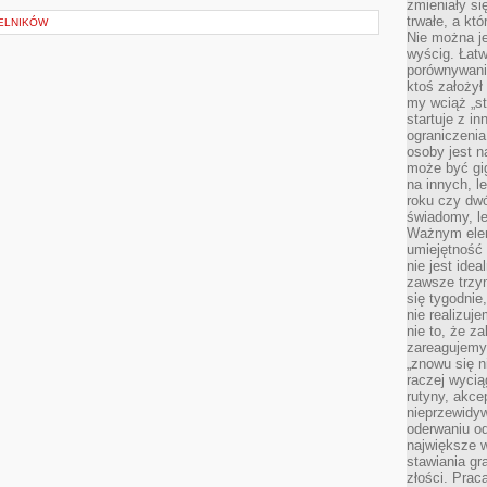
zmieniały się
trwałe, a kt
ELNIKÓW
Nie można je
wyścig. Łat
porównywania
ktoś założył
my wciąż „s
startuje z i
ograniczenia
osoby jest n
może być gi
na innych, l
roku czy dwó
świadomy, le
Ważnym elem
umiejętność 
nie jest idea
zawsze trzy
się tygodnie
nie realizuj
nie to, że za
zareagujemy.
„znowu się n
raczej wycią
rutyny, akce
nieprzewidyw
oderwaniu od
największe 
stawiania gr
złości. Prac