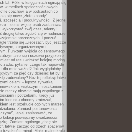
ch lat. Półki w księgarniach uginają się
ów, w mediach społecznościowych
ofile coachów, a w podcastach co
iają się nowe „złote zasady”
, szczęścia i produktywności. Z jednej
brze – coraz więcej osób zastanawia
ej wykorzystać swój czas, talenty i
Z drugiej łatwo zgubić się w nadmiarze
wzajemnie sprzecznych, i poczuć
iągle trzeba się „ulepszać”, być jeszcze
ektywnym, zorganizowanym i
ym. Punktem wyjścia do sensownego
 zatrzymanie się i uczciwe przyjrzenie
amiast od razu wdrażać kolejną modną
to zadać pytanie: czego tak naprawdę
st dla mnie ważne? Jak wyglądałoby
gdybym za pięć czy dziesięć lat był z
dę zadowolony? Bez tej refleksji łatwo
zymi celami – lepszą sylwetką,
nowiskiem, większym mieszkaniem –
cie rzeczy niewiele mają wspólnego z
ościami i potrzebami. Kiedy już
kim kierunku chcemy zmierzać,
okiem jest przekucie ogólnych marzeń
działania. Zamiast postanowienia
 czytać”, lepiej zaplanować, że
o kolacji poświęcimy dwadzieścia
ążkę. Zamiast ogólnego „chcę się
ć”, łatwiej zacząć od trzech spacerów
o trzydzieści minut. Małe, realne kroki,