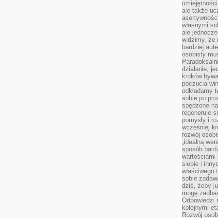
umiejętnośc
ale także ucz
asertywności
własnymi sc
ale jednocze
widzimy, że 
bardziej aut
osobisty mu
Paradoksalni
działanie, j
kroków bywa 
poczucia win
odkładamy t
sobie po pro
spędzone na
regeneruje s
pomysły i ro
wcześniej kr
rozwój osobi
„idealną wer
sposób bard
wartościami 
siebie i inn
właściwego t
sobie zadaw
dziś, żeby j
mogę zadbać 
Odpowiedzi n
kolejnymi et
Rozwój osobi