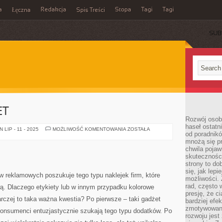
a
Redakcja
Stopa
Tagi
Tagi
Łęczna
Spis Treści
SUB
ET
Rozwój osobi
haseł ostatni
OBECNIE
LIP - 11 - 2025
MOŻLIWOŚĆ KOMENTOWANIA
ZOSTAŁA
od poradnik
INTERNET
mnożą się pr
chwila pojaw
skuteczności
strony to do
się, jak lepi
w reklamowych poszukuje tego typu naklejek firm, które
możliwości. 
rad, często 
ą. Dlaczego etykiety lub w innym przypadku kolorowe
presję, że c
arczej to taka ważna kwestia? Po pierwsze – taki gadżet
bardziej ef
zmotywowan
konsumenci entuzjastycznie szukają tego typu dodatków. Po
rozwoju jest