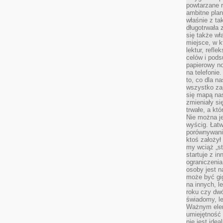
powtarzane r
ambitne plan
właśnie z ta
długotrwała 
się także w
miejsce, w k
lektur, refl
celów i pod
papierowy no
na telefonie
to, co dla n
wszystko za
się mapą nas
zmieniały się
trwałe, a kt
Nie można je
wyścig. Łat
porównywania
ktoś założył
my wciąż „s
startuje z i
ograniczenia
osoby jest n
może być gi
na innych, l
roku czy dwó
świadomy, le
Ważnym elem
umiejętność 
nie jest idea