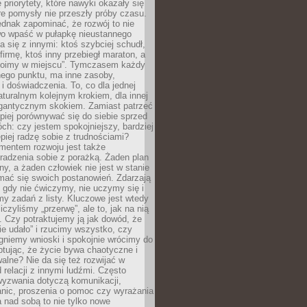
 priorytety, które nawyki okazały się
óre pomysły nie przeszły próby czasu.
dnak zapominać, że rozwój to nie
wo wpaść w pułapkę nieustannego
 się z innymi: ktoś szybciej schudł,
 firmę, ktoś inny przebiegł maraton, a
toimy w miejscu”. Tymczasem każdy
nnego punktu, ma inne zasoby,
 i doświadczenia. To, co dla jednej
aturalnym kolejnym krokiem, dla innej
gantycznym skokiem. Zamiast patrzeć
epiej porównywać się do siebie sprzed
ch: czy jestem spokojniejszy, bardziej
piej radzę sobie z trudnościami?
entem rozwoju jest także
radzenia sobie z porażką. Żaden plan
lny, a żaden człowiek nie jest w stanie
mać się swoich postanowień. Zdarzają
, gdy nie ćwiczymy, nie uczymy się i
emy zadań z listy. Kluczowe jest wtedy
liczyliśmy „przerwę”, ale to, jak na nią
 Czy potraktujemy ją jak dowód, że
ie udało” i rzucimy wszystko, czy
gniemy wnioski i spokojnie wrócimy do
ptując, że życie bywa chaotyczne i
alne? Nie da się też rozwijać w
 relacji z innymi ludźmi. Często
wyzwania dotyczą komunikacji,
anic, proszenia o pomoc czy wyrażania
a nad sobą to nie tylko nowe