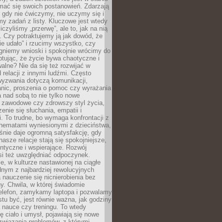
mać się swoich postanowień. Zdarzają
, gdy nie ćwiczymy, nie uczymy się i
emy zadań z listy. Kluczowe jest wtedy
liczyliśmy „przerwę”, ale to, jak na nią
 Czy potraktujemy ją jak dowód, że
ie udało” i rzucimy wszystko, czy
gniemy wnioski i spokojnie wrócimy do
ptując, że życie bywa chaotyczne i
alne? Nie da się też rozwijać w
 relacji z innymi ludźmi. Często
wyzwania dotyczą komunikacji,
anic, proszenia o pomoc czy wyrażania
a nad sobą to nie tylko nowe
i zawodowe czy zdrowszy styl życia,
enie się słuchania, empatii i
. To trudne, bo wymaga konfrontacji z
hematami wyniesionymi z dzieciństwa,
śnie daje ogromną satysfakcję, gdy
nasze relacje stają się spokojniejsze,
entyczne i wspierające. Rozwój
si też uwzględniać odpoczynek.
e, w kulturze nastawionej na ciągłe
ednym z najbardziej rewolucyjnych
nauczenie się nicnierobienia bez
y. Chwila, w której świadomie
elefon, zamykamy laptopa i pozwalamy
stu być, jest równie ważna, jak godziny
 nauce czy treningu. To wtedy
ię ciało i umysł, pojawiają się nowe
związania problemów, z którymi