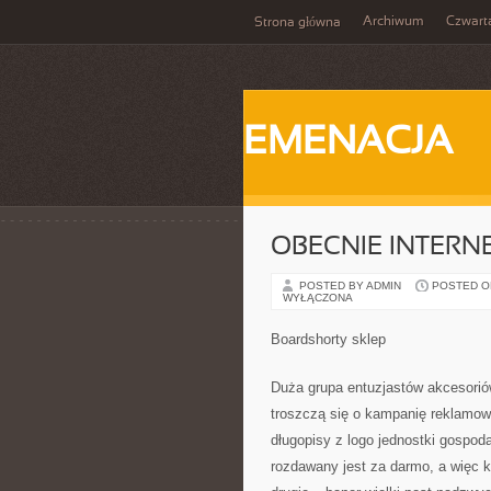
Archiwum
Czwart
Strona główna
EMENACJA
OBECNIE INTERN
POSTED BY ADMIN
POSTED ON 
WYŁĄCZONA
Boardshorty sklep
Duża grupa entuzjastów akcesorió
troszczą się o kampanię reklamow
długopisy z logo jednostki gospod
rozdawany jest za darmo, a więc 