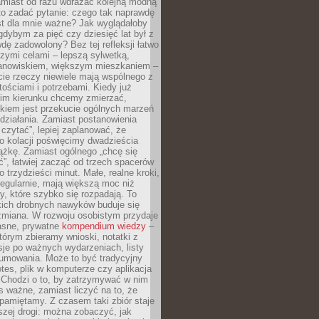
amiast od razu wdrażać kolejną modną
to zadać pytanie: czego tak naprawdę
st dla mnie ważne? Jak wyglądałoby
gdybym za pięć czy dziesięć lat był z
dę zadowolony? Bez tej refleksji łatwo
zymi celami – lepszą sylwetką,
nowiskiem, większym mieszkaniem –
cie rzeczy niewiele mają wspólnego z
ościami i potrzebami. Kiedy już
kim kierunku chcemy zmierzać,
okiem jest przekucie ogólnych marzeń
działania. Zamiast postanowienia
 czytać”, lepiej zaplanować, że
o kolacji poświęcimy dwadzieścia
ążkę. Zamiast ogólnego „chcę się
ć”, łatwiej zacząć od trzech spacerów
o trzydzieści minut. Małe, realne kroki,
egularnie, mają większą moc niż
y, które szybko się rozpadają. To
kich drobnych nawyków buduje się
zmiana. W rozwoju osobistym przydaje
łasne, prywatne
kompendium wiedzy
–
tórym zbieramy wnioski, notatki z
eksje po ważnych wydarzeniach, listy
sumowania. Może to być tradycyjny
tes, plik w komputerze czy aplikacja
. Chodzi o to, by zatrzymywać w nim
as ważne, zamiast liczyć na to, że
pamiętamy. Z czasem taki zbiór staje
zej drogi: można zobaczyć, jak