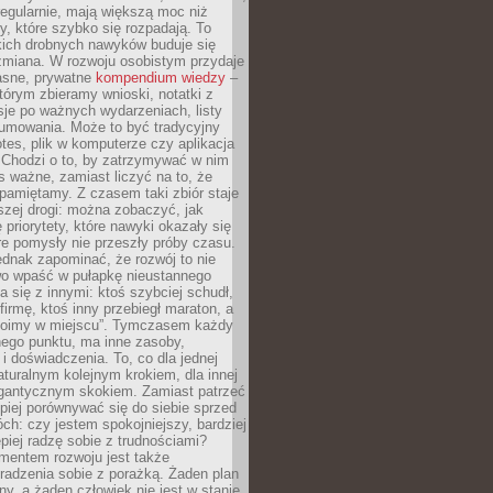
egularnie, mają większą moc niż
y, które szybko się rozpadają. To
kich drobnych nawyków buduje się
zmiana. W rozwoju osobistym przydaje
łasne, prywatne
kompendium wiedzy
–
tórym zbieramy wnioski, notatki z
eksje po ważnych wydarzeniach, listy
sumowania. Może to być tradycyjny
tes, plik w komputerze czy aplikacja
. Chodzi o to, by zatrzymywać w nim
as ważne, zamiast liczyć na to, że
pamiętamy. Z czasem taki zbiór staje
zej drogi: można zobaczyć, jak
 priorytety, które nawyki okazały się
óre pomysły nie przeszły próby czasu.
dnak zapominać, że rozwój to nie
wo wpaść w pułapkę nieustannego
 się z innymi: ktoś szybciej schudł,
 firmę, ktoś inny przebiegł maraton, a
toimy w miejscu”. Tymczasem każdy
nnego punktu, ma inne zasoby,
 i doświadczenia. To, co dla jednej
aturalnym kolejnym krokiem, dla innej
gantycznym skokiem. Zamiast patrzeć
epiej porównywać się do siebie sprzed
ch: czy jestem spokojniejszy, bardziej
piej radzę sobie z trudnościami?
entem rozwoju jest także
radzenia sobie z porażką. Żaden plan
lny, a żaden człowiek nie jest w stanie