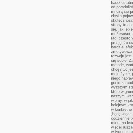
haseł ostatni
od poradnik
mnożą się pr
chwila pojaw
skuteczności
strony to do
się, jak lepi
możliwości. 
rad, często 
presję, że c
bardziej ef
zmotywowan
rozwoju jest
się sobie. Z
metodę, war
chcę? Co je
moje życie, 
niego napraw
gonić za cud
wyższym sta
które w grun
naszymi wart
wiemy, w ja
kolejnym kr
w konkretne 
„będę więcej
codziennie p
minut na ksi
więcej rusza
w tygodniu p