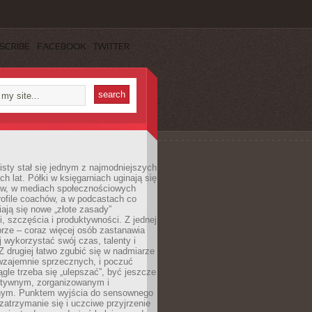
SCRIBE
FACEBOOK
TWITTER
sty stał się jednym z najmodniejszych
ch lat. Półki w księgarniach uginają się
ów, w mediach społecznościowych
ofile coachów, a w podcastach co
iają się nowe „złote zasady”
, szczęścia i produktywności. Z jednej
brze – coraz więcej osób zastanawia
ej wykorzystać swój czas, talenty i
Z drugiej łatwo zgubić się w nadmiarze
wzajemnie sprzecznych, i poczuć
iągle trzeba się „ulepszać”, być jeszcze
ektywnym, zorganizowanym i
ym. Punktem wyjścia do sensownego
 zatrzymanie się i uczciwe przyjrzenie